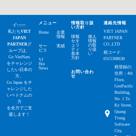
メニュー
情報取り扱
連絡先情報
い方針
私たち
VIET
VIET JAPAN
Home
企業
情報
情報
個人
JAPAN
PARTNER
セキ
情報
PARTNER
グ
CO.,LTD
ュリ
の取
サー
実績
ティ
り扱
ビス
ループは、
税コード:
基本
い
Go VietNam
方針
0315308630
VJ
をチャレンジ
Hot
税登録の
News
したい日本の
お問い合わ
住所：4th
方、
せ
Floor,
Go Japan をチ
GenPacific
ャレンジした
Building,
いベトナムの
No. 1 To
方
Ky Street,
を全力でご支
Quang
援します！
Trung
Software
City,