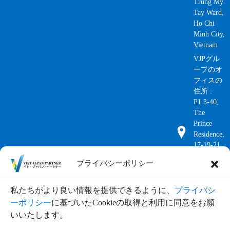
Trung My
Tay Ward,
Ho Chi
Minh City,
Vietnam
VJPグル
ープのオ
フィスの
住所 :
P1.3-40,
The
Prince
Residence,
17-19-21
Nguyen
プライバシーポリシー
Van Troi
St., Phu
Nhuan
私たちがより良い情報を提供できるように、
プライバシ
Ward,
ーポリシー
に基づいたCookieの取得と利用に同意をお願
HCM City
いいたします。
(+84)