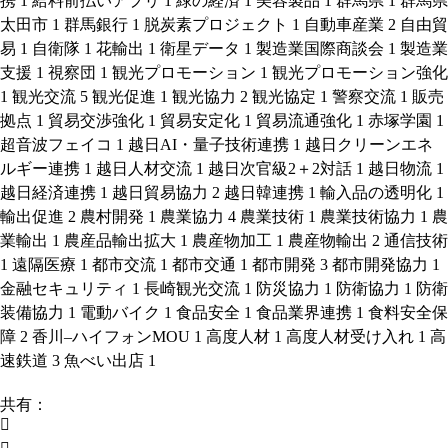
携
1
給料前払いアプリ
1
緑の経済
1
美容製品
1
群馬県
1
群馬県
太田市
1
群馬銀行
1
脱炭素プロジェクト
1
自動車産業
2
自由貿
易
1
自衛隊
1
花輸出
1
衛星データ
1
製造業国際商談会
1
製造業
支援
1
視察団
1
観光プロモーション
1
観光プロモーション強化
1
観光交流
5
観光促進
1
観光協力
2
観光協定
1
警察交流
1
販売
拠点
1
貿易交渉強化
1
貿易安定化
1
貿易流通強化
1
赤塚学園
1
超音波フェイコ
1
越日AI・量子技術連携
1
越日クリーンエネ
ルギー連携
1
越日人材交流
1
越日次官級2＋2対話
1
越日物流
1
越日経済連携
1
越日貿易協力
2
越日韓連携
1
輸入品の透明化
1
輸出促進
2
農村開発
1
農業協力
4
農業技術
1
農業技術協力
1
農
業輸出
1
農産品輸出拡大
1
農産物加工
1
農産物輸出
2
通信技術
1
遠隔医療
1
都市交流
1
都市交通
1
都市開発
3
都市開発協力
1
金融セキュリティ
1
長崎観光交流
1
防災協力
1
防衛協力
1
防衛
装備協力
1
電動バイク
1
食品安全
1
食品業界連携
1
食料安全保
障
2
香川–ハイフォンMOU
1
高度人材
1
高度人材受け入れ
1
高
速鉄道
3
魚べい出店
1
共有：