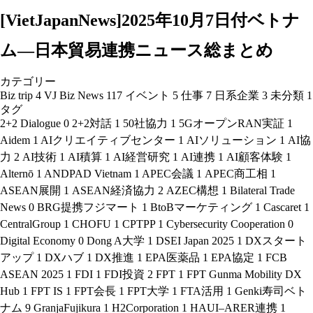
[VietJapanNews]2025年10月7日付ベトナ
ム―日本貿易連携ニュース総まとめ
カテゴリー
Biz trip
4
VJ Biz News
117
イベント
5
仕事
7
日系企業
3
未分類
1
タグ
2+2 Dialogue
0
2+2対話
1
50社協力
1
5GオープンRAN実証
1
Aidem
1
AIクリエイティブセンター
1
AIソリューション
1
AI協
力
2
AI技術
1
AI積算
1
AI経営研究
1
AI連携
1
AI顧客体験
1
Alternō
1
ANDPAD Vietnam
1
APEC会議
1
APEC商工相
1
ASEAN展開
1
ASEAN経済協力
2
AZEC構想
1
Bilateral Trade
News
0
BRG提携フジマート
1
BtoBマーケティング
1
Cascaret
1
CentralGroup
1
CHOFU
1
CPTPP
1
Cybersecurity Cooperation
0
Digital Economy
0
Dong A大学
1
DSEI Japan 2025
1
DXスタート
アップ
1
DXハブ
1
DX推進
1
EPA医薬品
1
EPA協定
1
FCB
ASEAN 2025
1
FDI
1
FDI投資
2
FPT
1
FPT Gunma Mobility DX
Hub
1
FPT IS
1
FPT会長
1
FPT大学
1
FTA活用
1
Genki寿司ベト
ナム
9
GranjaFujikura
1
H2Corporation
1
HAUI–ARER連携
1