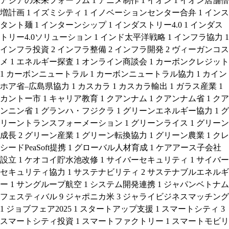
アジアの未来フォーラム
1
アニメ制作
1
イオン
1
イオン店舗倍
増計画
1
イズミシティ
1
イノベーションセンター合弁
1
インス
タント麺
1
インターンシップ
1
インダストリー4.0
1
インダス
トリー4.0ソリューション
1
インド太平洋戦略
1
インフラ協力
1
インフラ投資
2
インフラ整備
2
インフラ開発
2
ヴィーガンコス
メ
1
エネルギー探査
1
オンライン商談会
1
カーボンクレジット
1
カーボンニュートラル
1
カーボンニュートラル協力
1
カイン
ホア省–広島県協力
1
カスカラ
1
カスカラ輸出
1
ガラス産業
1
カントー市
1
キャリア教育
1
クアンナム
1
クアンナム省
1
クア
ンニン省
1
グランハ・フジクラ
1
グリーンエネルギー協力
1
グ
リーントランスフォーメーション
1
グリーンライス
1
グリーン
成長
2
グリーン産業
1
グリーン転換協力
1
グリーン農業
1
クレ
シードPeaSoft提携
1
グローバル人材育成
1
ケアアース子会社
設立
1
ケオコイ貯水池改修
1
サイバーセキュリティ
1
サイバー
セキュリティ協力
1
サステナビリティ
2
サステナブルエネルギ
ー
1
サングループ航空
1
システム開発連携
1
ジャパンベトナム
フェスティバル
9
ジャポニカ米
3
ジャライビジネスマッチング
1
ジョブフェア2025
1
スタートアップ支援
1
スマートシティ
3
スマートシティ投資
1
スマートファクトリー
1
スマートモビリ