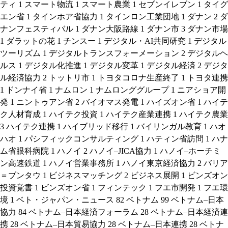
ティ
1
スマート物流
1
スマート農業
1
セブンイレブン
1
タイグ
エン省
1
タインホア省協力
1
タインロン工業団地
1
ダナン
2
ダ
ナンフェスティバル
1
ダナン大阪路線
1
ダナン市
3
ダナン市場
1
ダラットの花
1
チンスー
1
デジタル・AI共同研究
1
デジタル
ツーリズム
1
デジタルトランスフォーメーション
2
デジタルヘ
ルス
1
デジタル化推進
1
デジタル変革
1
デジタル経済
2
デジタ
ル経済協力
2
トットリ市
1
トヨタコロナ生産終了
1
トヨタ連携
1
ドンナイ省
1
ナムロン
1
ナムロンググループ
1
ニアショア開
発
1
ニントゥアン省
2
バイオマス発電
1
ハイズオン省
1
ハイテ
ク人材育成
1
ハイテク投資
1
ハイテク産業連携
1
ハイテク農業
3
ハイテク連携
1
ハイブリッド移行
1
バイリンガル教育
1
ハオ
ハオ
1
パシフィックコンサルティング
1
ハティン省訪問
1
ハナ
ム省眼科病院
1
ハノイ
2
ハノイ–JICA協力
1
ハノイ–ホーチミ
ン高速鉄道
1
ハノイ営業事務所
1
ハノイ東京経済協力
2
バリア
＝ブンタウ
1
ビジネスマッチング
2
ビジネス展開
1
ビンズオン
投資覚書
1
ビンズオン省
1
フィンテック
1
フエ市開発
1
フエ環
境
1
ベト・ジャパン・ニュース
82
ベトナム
99
ベトナム–日本
協力
84
ベトナム–日本経済フォーラム
28
ベトナム–日本経済連
携
28
ベトナム–日本貿易協力
28
ベトナム–日本連携
28
ベトナ