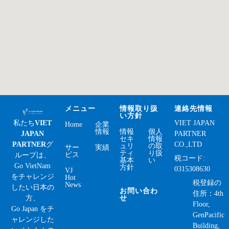
メニュー
情報取り扱
連絡先情報
い方針
私たち
VIET
VIET JAPAN
Home
企業
情報
情報
個人
JAPAN
PARTNER
セキ
情報
PARTNER
グ
CO.,LTD
ュリ
の取
サー
実績
ティ
り扱
ビス
ループは、
税コード:
基本
い
Go VietNam
方針
0315308630
VJ
をチャレンジ
Hot
税登録の
News
したい日本の
お問い合わ
住所：4th
方、
せ
Floor,
Go Japan をチ
GenPacific
ャレンジした
Building,