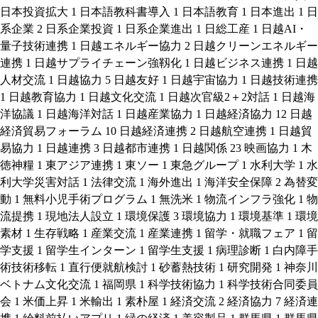
日本投資拡大
1
日本語教科書導入
1
日本語教育
1
日本進出
1
日
系企業
2
日系企業投資
1
日系企業進出
1
日総工産
1
日越AI・
量子技術連携
1
日越エネルギー協力
2
日越クリーンエネルギー
連携
1
日越サプライチェーン強靱化
1
日越ビジネス連携
1
日越
人材交流
1
日越協力
5
日越友好
1
日越宇宙協力
1
日越技術連携
1
日越教育協力
1
日越文化交流
1
日越次官級2＋2対話
1
日越海
洋協議
1
日越海洋対話
1
日越産業協力
1
日越経済協力
12
日越
経済貿易フォーラム
10
日越経済連携
2
日越航空連携
1
日越貿
易協力
1
日越連携
3
日越都市連携
1
日越関係
23
映画協力
1
木
徳神糧
1
東アジア連携
1
東ソー
1
東急グループ
1
水利大学
1
水
利大学災害対話
1
法律交流
1
海外進出
1
海洋安全保障
2
為替変
動
1
無料小児手術プログラム
1
無洗米
1
物流インフラ強化
1
物
流提携
1
現地法人設立
1
環境保護
3
環境協力
1
環境基準
1
環境
素材
1
生存戦略
1
産業交流
1
産業連携
1
留学・就職フェア
1
留
学支援
1
留学生インターン
1
留学生支援
1
病理診断
1
白内障手
術技術移転
1
直行便就航検討
1
砂蓄熱技術
1
研究開発
1
神奈川
ベトナム文化交流
1
福岡県
1
科学技術協力
1
科学技術合同委員
会
1
米価上昇
1
米輸出
1
素朴屋
1
経済交流
2
経済協力
7
経済連