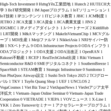
High-Tech Investment
0
HưngYên工業団地
1
Hutech
2
HUTECH大
学
3
IIoT研究開発
1
IM Japanプログラム
1
IoTソリューション
1
IoT技術
1
IPコンテンツ
1
ITビジネス教育
1
JBIC
1
JCM制度
1
JETRO
2
JICA支援
3
JICA資金
1
JICA農業支援
1
JINS
2
JOGMEC
1
JPメディアダイレクト
1
Jパートナーズ
2
KiddiHub
1
LRT開発
1
M&Aマッチング
1
MakeInVietnamChip
1
MCVグル
ープ
1
MDI生産
1
Meijiファルマ
1
NikkeiAsia
1
NRIサイバー防
御
1
NXベトナム
9
ODA Infrastructure Projects
0
ODAインフラ
1
ODAプロジェクト
1
ODA支援
2
ODA法改正
1
OpenRAN
1
Rakusei不動産
1
RCEP
1
RealTechGlobal出資
1
Riki Vietnam
1
Semiconductor R&D
0
SMEデジタルコネクト
1
SouthernBreeze
1
SpaceShift
1
STEAM教育
1
Strategic Infrastructure
0
Sumitomo
1
Sun PhuQuoc Airways設立
1
Sushi-Tech Tokyo 2025
2
TCJグロー
バル
1
TKV
1
Tuyên Quang Shop
1
UEF
1
UNCLOS
2
VegaCosmos
1
Viet Biz Tour
2
VietJapanNews
1
VietJetアジア太平
洋拡大
1
Vietnam–Japan Online Seminar
0
Vietnam–Japan Trade
Cooperation
0
VIETRADE
1
VJEPA
1
VOVニュース
1
X-Line
1
YKK
1
Zero Turnoverセミナー
1
アクセラレータープログラム
1