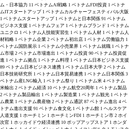
ム・日本協力
11
ベトナムAI戦略
1
ベトナムFDI投資
1
ベトナ
ムITスタートアップ
1
ベトナムカルチャーフェスティバル大阪
1
ベトナムスタートアップ
1
ベトナムと日本関係
91
ベトナム
ビジネス支援
1
ベトナムフェア
1
ベトナムブランド
1
ベトナム
ユニクロ
1
ベトナム人技能実習生
1
ベトナム人材
1
ベトナム人
材戦略
1
ベトナム企業
2
ベトナム初出店
1
ベトナム労働協力
1
ベトナム国防展示
1
ベトナム小売業界
1
ベトナム就職
1
ベトナ
ム市場
2
ベトナム市場進出
1
ベトナム投資
90
ベトナム投資促
進
1
ベトナム拠点
1
ベトナム料理
1
ベトナム日本ビジネス支援
89
ベトナム日本ビジネス連携
1
ベトナム日本大学
2
ベトナム
日本技術研究所
1
ベトナム日本貿易連携
1
ベトナム日本関係
3
ベトナム産LNG輸入
1
ベトナム祭り
1
ベトナム米
4
ベトナム
米輸出
2
ベトナム経済
10
ベトナム航空20周年
1
ベトナム製品
2
ベトナム製品輸出
1
ベトナム製造業
1
ベトナム観光
1
ベトナ
ム農業
1
ベトナム農産物
2
ベトナム通訳
87
ベトナム進出
4
ベ
トナム進出支援
91
ベトナム食文化
1
ベトナム館
1
ヘルスケア
人道支援
1
ホーチミン
1
ホーチミンFDI
1
ホーチミン市
2
ホイ
次官
1
ホッカイドウ経済連携
10
ポップアップストア
1
ホンダ