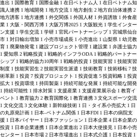
進出
1
国際教育
1
国際金融
1
在日ベトナム人
1
在日ベトナム知
識人連携
1
地域開発
1
地方交流
1
地方創生
2
地方自治体連携
2
地方誘客
1
地方連携
1
外交関係
1
外国人材
1
外資誘致
1
外食産
業
1
大阪・関西万博
1
大阪万博2025
1
大阪観光
1
学生インター
ン支援
1
学生交流
1
学研
1
官民パートナーシップ
1
宮城県仙台
市
1
対日輸出増加
1
小売市場成長
1
小売進出
1
山梨県
1
幼児教
育
1
廃棄物発電
1
建設プロジェクト管理
1
建設業
1
弁護士協力
1
愛知県
2
戦略投資
1
戦略的インフラODA
1
戦略的パートナー
シップ
1
戦略的協力10周年
1
戦略的投資
1
技能実習
1
技能実習
制度
1
技能実習生
2
技能実習生派遣
1
技術教育
1
技術移転
7
技
術革新
1
投資
7
投資プロジェクト
1
投資促進
5
投資戦略
1
投資
拡大
1
投資環境
1
持田製薬
1
持続可能な発展
1
持続可能な開発
1
持続可能性
1
排水対策
1
支援産業
1
支援産業展示会
1
教育イ
ベント
1
教育協力
2
教育国際化
1
教育連携
3
文化スポーツ交流
1
文化交流
3
文化体験
1
新幹線技術
1
日・タイ系小売拡大
1
日
の丸原発計画
1
日本–ベトナム関係
1
日本FDI
1
日本の病院支
援
1
日本バイヤー
1
日本ファッション
1
日本企業
4
日本企業の
投資
1
日本企業連携
1
日本企業進出
2
日本大使接見
1
日本小売
センター
1
日本市場
2
日本市場進出
1
日本式介護
1
日本投資
1