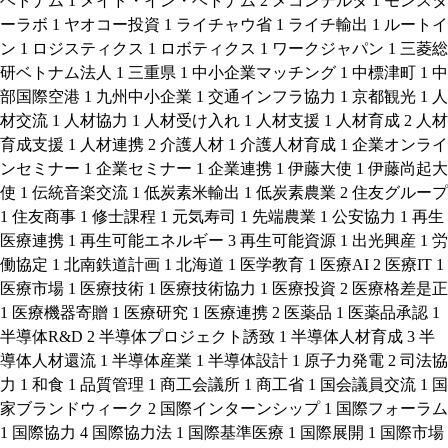
ベトナム
1
メイド・イン・ベトナム
2
メコンデルタ
1
モンスタ
ーラボ
1
ヤオコー投資
1
ライチャウ省
1
ライチ輸出
1
ルートイ
ン
1
ロジスティクス
1
ロボティクス
1
ワークジャパン
1
三菱総
研ベトナム法人
1
三重県
1
中小企業マッチング
1
中標津町
1
中
部国際空港
1
九州中小企業
1
交通インフラ協力
1
京都観光
1
人
材交流
1
人材協力
1
人材受け入れ
1
人材支援
1
人材育成
2
人材
育成支援
1
人材連携
2
介護人材
1
介護人材育成
1
企業オンライ
ンセミナー
1
企業セミナー
1
企業連携
1
伊藤大使
1
伊藤尚起大
使
1
伝統音楽交流
1
低炭素米輸出
1
低炭素農業
2
住友グループ
1
住友商事
1
修士課程
1
元気寿司
1
先端農業
1
公安協力
1
再生
医療連携
1
再生可能エネルギー
3
再生可能資源
1
出光興産
1
労
働協定
1
北南鉄道計画
1
北海道
1
医学教育
1
医療AI
2
医療IT
1
医療市場
1
医療技術
1
医療技術協力
1
医療投資
2
医療格差是正
1
医療機器寄贈
1
医療研究
1
医療連携
2
医薬品
1
医薬品承認
1
半導体R&D
2
半導体プロジェクト誘致
1
半導体人材育成
3
半
導体人材還流
1
半導体産業
1
半導体設計
1
原子力発電
2
司法協
力
1
和食
1
品質管理
1
商工会議所
1
商工省
1
国会議員交流
1
国
家ブランドウィーク
2
国際インターンシップ
1
国際フォーラム
1
国際協力
4
国際協力法
1
国際基準医療
1
国際展開
1
国際市場