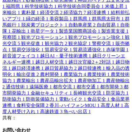
就航検討
1
砂蓄熱技術
1
研究開発
1
神奈川ベトナム文化交流
1
福岡県
1
科学技術協力
1
科学技術合同委員会
1
米価上昇
1
米輸出
1
素朴屋
1
経済交流
2
経済協力
7
経済連携
1
給料前払
いアプリ
1
緑の経済
1
美容製品
1
群馬県
1
群馬県太田市
1
群
馬銀行
1
脱炭素プロジェクト
1
自動車産業
2
自由貿易
1
自衛
隊
1
花輸出
1
衛星データ
1
製造業国際商談会
1
製造業支援
1
視察団
1
観光プロモーション
1
観光プロモーション強化
1
観
光交流
5
観光促進
1
観光協力
2
観光協定
1
警察交流
1
販売拠
点
1
貿易交渉強化
1
貿易安定化
1
貿易流通強化
1
赤塚学園
1
超音波フェイコ
1
越日AI・量子技術連携
1
越日クリーンエ
ネルギー連携
1
越日人材交流
1
越日次官級2＋2対話
1
越日物
流
1
越日経済連携
1
越日貿易協力
2
越日韓連携
1
輸入品の透
明化
1
輸出促進
2
農村開発
1
農業協力
4
農業技術
1
農業技術
協力
1
農業輸出
1
農産品輸出拡大
1
農産物加工
1
農産物輸出
2
通信技術
1
遠隔医療
1
都市交流
1
都市交通
1
都市開発
3
都
市開発協力
1
金融セキュリティ
1
長崎観光交流
1
防災協力
1
防衛協力
1
防衛装備協力
1
電動バイク
1
食品安全
1
食品業界
連携
1
食料安全保障
2
香川–ハイフォンMOU
1
高度人材
1
高
度人材受け入れ
1
高速鉄道
3
魚べい出店
1
共有：
お問い合わせ​