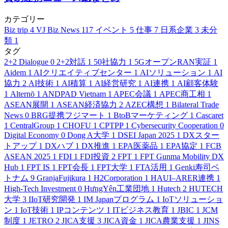
カテゴリー
Biz trip
4
VJ Biz News
117
イベント
5
仕事
7
日系企業
3
未分
類
1
タグ
2+2 Dialogue
0
2+2対話
1
50社協力
1
5GオープンRAN実証
1
Aidem
1
AIクリエイティブセンター
1
AIソリューション
1
AI
協力
2
AI技術
1
AI積算
1
AI経営研究
1
AI連携
1
AI顧客体験
1
Alternō
1
ANDPAD Vietnam
1
APEC会議
1
APEC商工相
1
ASEAN展開
1
ASEAN経済協力
2
AZEC構想
1
Bilateral Trade
News
0
BRG提携フジマート
1
BtoBマーケティング
1
Cascaret
1
CentralGroup
1
CHOFU
1
CPTPP
1
Cybersecurity Cooperation
0
Digital Economy
0
Dong A大学
1
DSEI Japan 2025
1
DXスター
トアップ
1
DXハブ
1
DX推進
1
EPA医薬品
1
EPA協定
1
FCB
ASEAN 2025
1
FDI
1
FDI投資
2
FPT
1
FPT Gunma Mobility DX
Hub
1
FPT IS
1
FPT会長
1
FPT大学
1
FTA活用
1
Genki寿司ベ
トナム
9
GranjaFujikura
1
H2Corporation
1
HAUI–ARER連携
1
High-Tech Investment
0
HưngYên工業団地
1
Hutech
2
HUTECH
大学
3
IIoT研究開発
1
IM Japanプログラム
1
IoTソリューショ
ン
1
IoT技術
1
IPコンテンツ
1
ITビジネス教育
1
JBIC
1
JCM
制度
1
JETRO
2
JICA支援
3
JICA資金
1
JICA農業支援
1
JINS