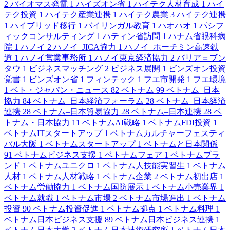
2
バイオマス発電
1
ハイズオン省
1
ハイテク人材育成
1
ハイ
テク投資
1
ハイテク産業連携
1
ハイテク農業
3
ハイテク連携
1
ハイブリッド移行
1
バイリンガル教育
1
ハオハオ
1
パシフ
ィックコンサルティング
1
ハティン省訪問
1
ハナム省眼科病
院
1
ハノイ
2
ハノイ–JICA協力
1
ハノイ–ホーチミン高速鉄
道
1
ハノイ営業事務所
1
ハノイ東京経済協力
2
バリア＝ブン
タウ
1
ビジネスマッチング
2
ビジネス展開
1
ビンズオン投資
覚書
1
ビンズオン省
1
フィンテック
1
フエ市開発
1
フエ環境
1
ベト・ジャパン・ニュース
82
ベトナム
99
ベトナム–日本
協力
84
ベトナム–日本経済フォーラム
28
ベトナム–日本経済
連携
28
ベトナム–日本貿易協力
28
ベトナム–日本連携
28
ベ
トナム・日本協力
11
ベトナムAI戦略
1
ベトナムFDI投資
1
ベトナムITスタートアップ
1
ベトナムカルチャーフェスティ
バル大阪
1
ベトナムスタートアップ
1
ベトナムと日本関係
91
ベトナムビジネス支援
1
ベトナムフェア
1
ベトナムブラ
ンド
1
ベトナムユニクロ
1
ベトナム人技能実習生
1
ベトナム
人材
1
ベトナム人材戦略
1
ベトナム企業
2
ベトナム初出店
1
ベトナム労働協力
1
ベトナム国防展示
1
ベトナム小売業界
1
ベトナム就職
1
ベトナム市場
2
ベトナム市場進出
1
ベトナム
投資
90
ベトナム投資促進
1
ベトナム拠点
1
ベトナム料理
1
ベトナム日本ビジネス支援
89
ベトナム日本ビジネス連携
1