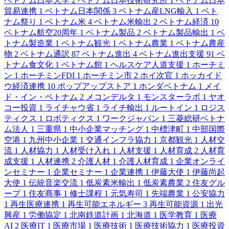
ベトナム日本大学
2
ベトナム日本技術研究所
1
ベトナム日本
貿易連携
1
ベトナム日本関係
3
ベトナム産LNG輸入
1
ベト
ナム祭り
1
ベトナム米
4
ベトナム米輸出
2
ベトナム経済
10
ベトナム航空20周年
1
ベトナム製品
2
ベトナム製品輸出
1
ベ
トナム製造業
1
ベトナム観光
1
ベトナム農業
1
ベトナム農産
物
2
ベトナム通訳
87
ベトナム進出
4
ベトナム進出支援
91
ベ
トナム食文化
1
ベトナム館
1
ヘルスケア人道支援
1
ホーチミ
ン
1
ホーチミンFDI
1
ホーチミン市
2
ホイ次官
1
ホッカイド
ウ経済連携
10
ポップアップストア
1
ホンダベトナム
1
メイ
ド・イン・ベトナム
2
メコンデルタ
1
モンスターラボ
1
ヤオ
コー投資
1
ライチャウ省
1
ライチ輸出
1
ルートイン
1
ロジス
ティクス
1
ロボティクス
1
ワークジャパン
1
三菱総研ベトナ
ム法人
1
三重県
1
中小企業マッチング
1
中標津町
1
中部国際
空港
1
九州中小企業
1
交通インフラ協力
1
京都観光
1
人材交
流
1
人材協力
1
人材受け入れ
1
人材支援
1
人材育成
2
人材育
成支援
1
人材連携
2
介護人材
1
介護人材育成
1
企業オンライ
ンセミナー
1
企業セミナー
1
企業連携
1
伊藤大使
1
伊藤尚起
大使
1
伝統音楽交流
1
低炭素米輸出
1
低炭素農業
2
住友グル
ープ
1
住友商事
1
修士課程
1
元気寿司
1
先端農業
1
公安協力
1
再生医療連携
1
再生可能エネルギー
3
再生可能資源
1
出光
興産
1
労働協定
1
北南鉄道計画
1
北海道
1
医学教育
1
医療
AI
2
医療IT
1
医療市場
1
医療技術
1
医療技術協力
1
医療投資