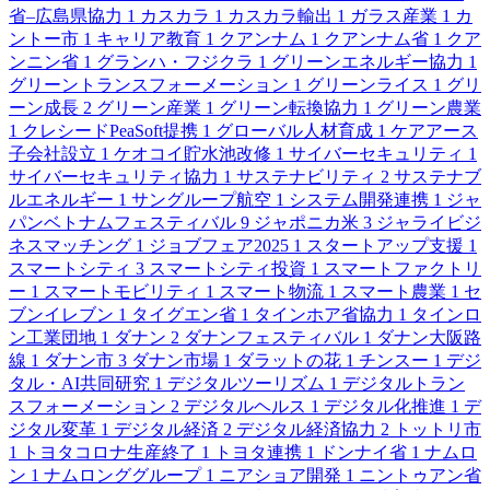
省–広島県協力
1
カスカラ
1
カスカラ輸出
1
ガラス産業
1
カ
ントー市
1
キャリア教育
1
クアンナム
1
クアンナム省
1
クア
ンニン省
1
グランハ・フジクラ
1
グリーンエネルギー協力
1
グリーントランスフォーメーション
1
グリーンライス
1
グリ
ーン成長
2
グリーン産業
1
グリーン転換協力
1
グリーン農業
1
クレシードPeaSoft提携
1
グローバル人材育成
1
ケアアース
子会社設立
1
ケオコイ貯水池改修
1
サイバーセキュリティ
1
サイバーセキュリティ協力
1
サステナビリティ
2
サステナブ
ルエネルギー
1
サングループ航空
1
システム開発連携
1
ジャ
パンベトナムフェスティバル
9
ジャポニカ米
3
ジャライビジ
ネスマッチング
1
ジョブフェア2025
1
スタートアップ支援
1
スマートシティ
3
スマートシティ投資
1
スマートファクトリ
ー
1
スマートモビリティ
1
スマート物流
1
スマート農業
1
セ
ブンイレブン
1
タイグエン省
1
タインホア省協力
1
タインロ
ン工業団地
1
ダナン
2
ダナンフェスティバル
1
ダナン大阪路
線
1
ダナン市
3
ダナン市場
1
ダラットの花
1
チンスー
1
デジ
タル・AI共同研究
1
デジタルツーリズム
1
デジタルトラン
スフォーメーション
2
デジタルヘルス
1
デジタル化推進
1
デ
ジタル変革
1
デジタル経済
2
デジタル経済協力
2
トットリ市
1
トヨタコロナ生産終了
1
トヨタ連携
1
ドンナイ省
1
ナムロ
ン
1
ナムロンググループ
1
ニアショア開発
1
ニントゥアン省