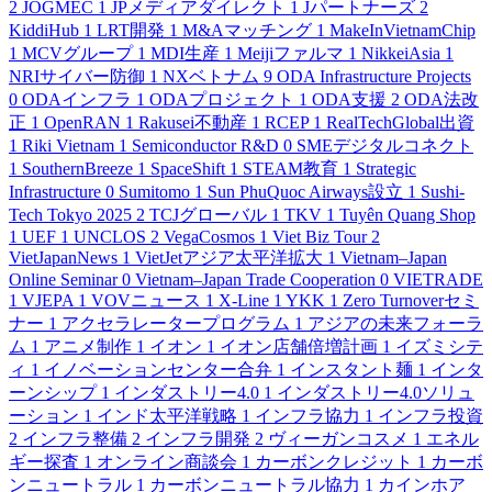
2
JOGMEC
1
JPメディアダイレクト
1
Jパートナーズ
2
KiddiHub
1
LRT開発
1
M&Aマッチング
1
MakeInVietnamChip
1
MCVグループ
1
MDI生産
1
Meijiファルマ
1
NikkeiAsia
1
NRIサイバー防御
1
NXベトナム
9
ODA Infrastructure Projects
0
ODAインフラ
1
ODAプロジェクト
1
ODA支援
2
ODA法改
正
1
OpenRAN
1
Rakusei不動産
1
RCEP
1
RealTechGlobal出資
1
Riki Vietnam
1
Semiconductor R&D
0
SMEデジタルコネクト
1
SouthernBreeze
1
SpaceShift
1
STEAM教育
1
Strategic
Infrastructure
0
Sumitomo
1
Sun PhuQuoc Airways設立
1
Sushi-
Tech Tokyo 2025
2
TCJグローバル
1
TKV
1
Tuyên Quang Shop
1
UEF
1
UNCLOS
2
VegaCosmos
1
Viet Biz Tour
2
VietJapanNews
1
VietJetアジア太平洋拡大
1
Vietnam–Japan
Online Seminar
0
Vietnam–Japan Trade Cooperation
0
VIETRADE
1
VJEPA
1
VOVニュース
1
X-Line
1
YKK
1
Zero Turnoverセミ
ナー
1
アクセラレータープログラム
1
アジアの未来フォーラ
ム
1
アニメ制作
1
イオン
1
イオン店舗倍増計画
1
イズミシテ
ィ
1
イノベーションセンター合弁
1
インスタント麺
1
インタ
ーンシップ
1
インダストリー4.0
1
インダストリー4.0ソリュ
ーション
1
インド太平洋戦略
1
インフラ協力
1
インフラ投資
2
インフラ整備
2
インフラ開発
2
ヴィーガンコスメ
1
エネル
ギー探査
1
オンライン商談会
1
カーボンクレジット
1
カーボ
ンニュートラル
1
カーボンニュートラル協力
1
カインホア