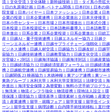
流
1
文化交流
3
文化体験
1
新幹線技術
1
日・タイ系小売拡大
1
日の丸原発計画
1
日本–ベトナム関係
1
日本FDI
1
日本の病
院支援
1
日本バイヤー
1
日本ファッション
1
日本企業
4
日本
企業の投資
1
日本企業連携
1
日本企業進出
2
日本大使接見
1
日本小売センター
1
日本市場
2
日本市場進出
1
日本式介護
1
日本投資
1
日本投資拡大
1
日本語教科書導入
1
日本語教育
1
日本進出
1
日系企業
2
日系企業投資
1
日系企業進出
1
日総工
産
1
日越AI・量子技術連携
1
日越エネルギー協力
2
日越ク
リーンエネルギー連携
1
日越サプライチェーン強靱化
1
日越
ビジネス連携
1
日越人材交流
1
日越協力
5
日越友好
1
日越宇
宙協力
1
日越技術連携
1
日越教育協力
1
日越文化交流
1
日越
次官級2＋2対話
1
日越海洋協議
1
日越海洋対話
1
日越産業協
力
1
日越経済協力
12
日越経済貿易フォーラム
10
日越経済連
携
2
日越航空連携
1
日越貿易協力
1
日越連携
3
日越都市連携
1
日越関係
23
映画協力
1
木徳神糧
1
東アジア連携
1
東ソー
1
東急グループ
1
水利大学
1
水利大学災害対話
1
法律交流
1
海
外進出
1
海洋安全保障
2
為替変動
1
無料小児手術プログラム
1
無洗米
1
物流インフラ強化
1
物流提携
1
現地法人設立
1
環
境保護
3
環境協力
1
環境基準
1
環境素材
1
生存戦略
1
産業交
流
1
産業連携
1
留学・就職フェア
1
留学支援
1
留学生インタ
ーン
1
留学生支援
1
病理診断
1
白内障手術技術移転
1
直行便