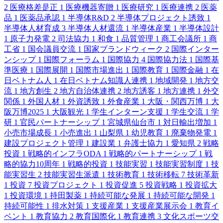
2
医療格差是正
1
医療機器寄贈
1
医療研究
1
医療連携
2
医薬
品
1
医薬品承認
1
半導体R&D
2
半導体プロジェクト誘致
1
半導体人材育成
3
半導体人材還流
1
半導体産業
1
半導体設計
1
原子力発電
2
司法協力
1
和食
1
品質管理
1
商工会議所
1
商
工省
1
国会議員交流
1
国家ブランドウィーク
2
国際インター
ンシップ
1
国際フォーラム
1
国際協力
4
国際協力法
1
国際基
準医療
1
国際展開
1
国際市場進出
1
国際教育
1
国際金融
1
在
日ベトナム人
1
在日ベトナム知識人連携
1
地域開発
1
地方交
流
1
地方創生
2
地方自治体連携
2
地方誘客
1
地方連携
1
外交
関係
1
外国人材
1
外資誘致
1
外食産業
1
大阪・関西万博
1
大
阪万博2025
1
大阪観光
1
学生インターン支援
1
学生交流
1
学
研
1
官民パートナーシップ
1
宮城県仙台市
1
対日輸出増加
1
小売市場成長
1
小売進出
1
山梨県
1
幼児教育
1
廃棄物発電
1
建設プロジェクト管理
1
建設業
1
弁護士協力
1
愛知県
2
戦略
投資
1
戦略的インフラODA
1
戦略的パートナーシップ
1
戦
略的協力10周年
1
戦略的投資
1
技能実習
1
技能実習制度
1
技
能実習生
2
技能実習生派遣
1
技術教育
1
技術移転
7
技術革新
1
投資
7
投資プロジェクト
1
投資促進
5
投資戦略
1
投資拡大
1
投資環境
1
持田製薬
1
持続可能な発展
1
持続可能な開発
1
持続可能性
1
排水対策
1
支援産業
1
支援産業展示会
1
教育イ
ベント
1
教育協力
2
教育国際化
1
教育連携
3
文化スポーツ交