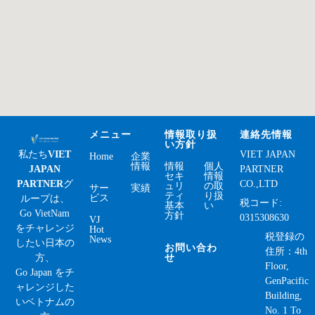
メニュー
情報取り扱
連絡先情報
い方針
私たち
VIET
VIET JAPAN
Home
企業
情報
情報
個人
JAPAN
PARTNER
セキ
情報
PARTNER
グ
CO.,LTD
ュリ
の取
サー
実績
ティ
り扱
ビス
ループは、
税コード:
基本
い
Go VietNam
方針
0315308630
VJ
をチャレンジ
Hot
税登録の
News
したい日本の
お問い合わ
住所：4th
方、
せ
Floor,
Go Japan をチ
GenPacific
ャレンジした
Building,
いベトナムの
No. 1 To