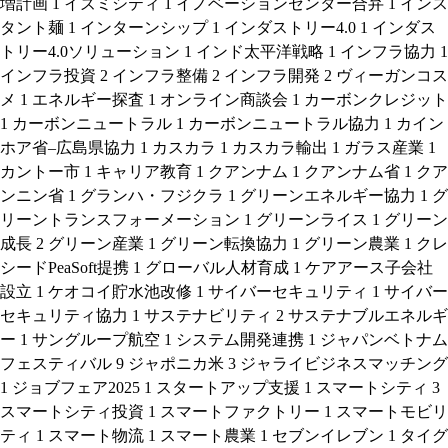
増計画
1
イズミシティ
1
イノベーションセンター合弁
1
インス
タント麺
1
インターンシップ
1
インダストリー4.0
1
インダス
トリー4.0ソリューション
1
インド太平洋戦略
1
インフラ協力
1
インフラ投資
2
インフラ整備
2
インフラ開発
2
ヴィーガンコス
メ
1
エネルギー探査
1
オンライン商談会
1
カーボンクレジット
1
カーボンニュートラル
1
カーボンニュートラル協力
1
カイン
ホア省–広島県協力
1
カスカラ
1
カスカラ輸出
1
ガラス産業
1
カントー市
1
キャリア教育
1
クアンナム
1
クアンナム省
1
クア
ンニン省
1
グランハ・フジクラ
1
グリーンエネルギー協力
1
グ
リーントランスフォーメーション
1
グリーンライス
1
グリーン
成長
2
グリーン産業
1
グリーン転換協力
1
グリーン農業
1
クレ
シードPeaSoft提携
1
グローバル人材育成
1
ケアアース子会社
設立
1
ケオコイ貯水池改修
1
サイバーセキュリティ
1
サイバー
セキュリティ協力
1
サステナビリティ
2
サステナブルエネルギ
ー
1
サングループ航空
1
システム開発連携
1
ジャパンベトナム
フェスティバル
9
ジャポニカ米
3
ジャライビジネスマッチング
1
ジョブフェア2025
1
スタートアップ支援
1
スマートシティ
3
スマートシティ投資
1
スマートファクトリー
1
スマートモビリ
ティ
1
スマート物流
1
スマート農業
1
セブンイレブン
1
タイグ