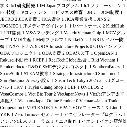
学
3
IIoT研究開発
1
IM Japanプログラム
1
IoTソリューション
1
IoT技術
1
IPコンテンツ
1
ITビジネス教育
1
JBIC
1
JCM制度
1
JETRO
2
JICA支援
3
JICA資金
1
JICA農業支援
1
JINS
2
JOGMEC
1
JPメディアダイレクト
1
Jパートナーズ
2
KiddiHub
1
LRT開発
1
M&Aマッチング
1
MakeInVietnamChip
1
MCVグル
ープ
1
MDI生産
1
Meijiファルマ
1
NikkeiAsia
1
NRIサイバー防
御
1
NXベトナム
9
ODA Infrastructure Projects
0
ODAインフラ
1
ODAプロジェクト
1
ODA支援
2
ODA法改正
1
OpenRAN
1
Rakusei不動産
1
RCEP
1
RealTechGlobal出資
1
Riki Vietnam
1
Semiconductor R&D
0
SMEデジタルコネクト
1
SouthernBreeze
1
SpaceShift
1
STEAM教育
1
Strategic Infrastructure
0
Sumitomo
1
Sun PhuQuoc Airways設立
1
Sushi-Tech Tokyo 2025
2
TCJグロー
バル
1
TKV
1
Tuyên Quang Shop
1
UEF
1
UNCLOS
2
VegaCosmos
1
Viet Biz Tour
2
VietJapanNews
1
VietJetアジア太平
洋拡大
1
Vietnam–Japan Online Seminar
0
Vietnam–Japan Trade
Cooperation
0
VIETRADE
1
VJEPA
1
VOVニュース
1
X-Line
1
YKK
1
Zero Turnoverセミナー
1
アクセラレータープログラム
1
アジアの未来フォーラム
1
アニメ制作
1
イオン
1
イオン店舗倍