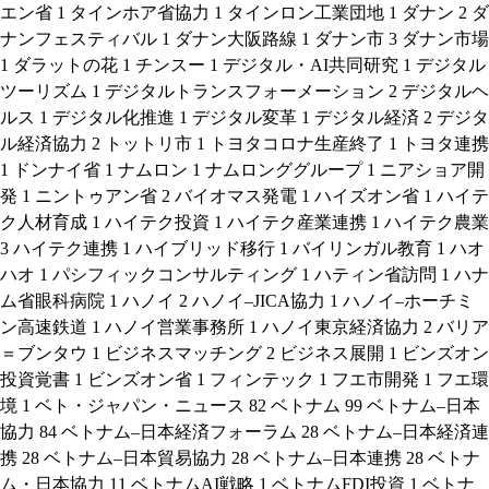
エン省
1
タインホア省協力
1
タインロン工業団地
1
ダナン
2
ダ
ナンフェスティバル
1
ダナン大阪路線
1
ダナン市
3
ダナン市場
1
ダラットの花
1
チンスー
1
デジタル・AI共同研究
1
デジタル
ツーリズム
1
デジタルトランスフォーメーション
2
デジタルヘ
ルス
1
デジタル化推進
1
デジタル変革
1
デジタル経済
2
デジタ
ル経済協力
2
トットリ市
1
トヨタコロナ生産終了
1
トヨタ連携
1
ドンナイ省
1
ナムロン
1
ナムロンググループ
1
ニアショア開
発
1
ニントゥアン省
2
バイオマス発電
1
ハイズオン省
1
ハイテ
ク人材育成
1
ハイテク投資
1
ハイテク産業連携
1
ハイテク農業
3
ハイテク連携
1
ハイブリッド移行
1
バイリンガル教育
1
ハオ
ハオ
1
パシフィックコンサルティング
1
ハティン省訪問
1
ハナ
ム省眼科病院
1
ハノイ
2
ハノイ–JICA協力
1
ハノイ–ホーチミ
ン高速鉄道
1
ハノイ営業事務所
1
ハノイ東京経済協力
2
バリア
＝ブンタウ
1
ビジネスマッチング
2
ビジネス展開
1
ビンズオン
投資覚書
1
ビンズオン省
1
フィンテック
1
フエ市開発
1
フエ環
境
1
ベト・ジャパン・ニュース
82
ベトナム
99
ベトナム–日本
協力
84
ベトナム–日本経済フォーラム
28
ベトナム–日本経済連
携
28
ベトナム–日本貿易協力
28
ベトナム–日本連携
28
ベトナ
ム・日本協力
11
ベトナムAI戦略
1
ベトナムFDI投資
1
ベトナ