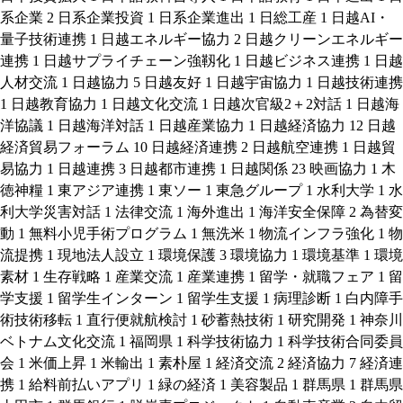
系企業
2
日系企業投資
1
日系企業進出
1
日総工産
1
日越AI・
量子技術連携
1
日越エネルギー協力
2
日越クリーンエネルギー
連携
1
日越サプライチェーン強靱化
1
日越ビジネス連携
1
日越
人材交流
1
日越協力
5
日越友好
1
日越宇宙協力
1
日越技術連携
1
日越教育協力
1
日越文化交流
1
日越次官級2＋2対話
1
日越海
洋協議
1
日越海洋対話
1
日越産業協力
1
日越経済協力
12
日越
経済貿易フォーラム
10
日越経済連携
2
日越航空連携
1
日越貿
易協力
1
日越連携
3
日越都市連携
1
日越関係
23
映画協力
1
木
徳神糧
1
東アジア連携
1
東ソー
1
東急グループ
1
水利大学
1
水
利大学災害対話
1
法律交流
1
海外進出
1
海洋安全保障
2
為替変
動
1
無料小児手術プログラム
1
無洗米
1
物流インフラ強化
1
物
流提携
1
現地法人設立
1
環境保護
3
環境協力
1
環境基準
1
環境
素材
1
生存戦略
1
産業交流
1
産業連携
1
留学・就職フェア
1
留
学支援
1
留学生インターン
1
留学生支援
1
病理診断
1
白内障手
術技術移転
1
直行便就航検討
1
砂蓄熱技術
1
研究開発
1
神奈川
ベトナム文化交流
1
福岡県
1
科学技術協力
1
科学技術合同委員
会
1
米価上昇
1
米輸出
1
素朴屋
1
経済交流
2
経済協力
7
経済連
携
1
給料前払いアプリ
1
緑の経済
1
美容製品
1
群馬県
1
群馬県