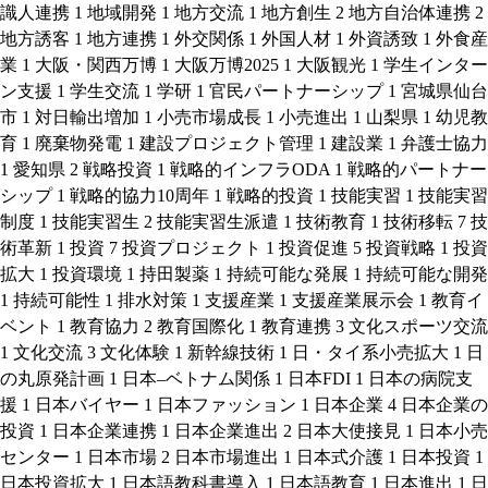
識人連携
1
地域開発
1
地方交流
1
地方創生
2
地方自治体連携
2
地方誘客
1
地方連携
1
外交関係
1
外国人材
1
外資誘致
1
外食産
業
1
大阪・関西万博
1
大阪万博2025
1
大阪観光
1
学生インター
ン支援
1
学生交流
1
学研
1
官民パートナーシップ
1
宮城県仙台
市
1
対日輸出増加
1
小売市場成長
1
小売進出
1
山梨県
1
幼児教
育
1
廃棄物発電
1
建設プロジェクト管理
1
建設業
1
弁護士協力
1
愛知県
2
戦略投資
1
戦略的インフラODA
1
戦略的パートナー
シップ
1
戦略的協力10周年
1
戦略的投資
1
技能実習
1
技能実習
制度
1
技能実習生
2
技能実習生派遣
1
技術教育
1
技術移転
7
技
術革新
1
投資
7
投資プロジェクト
1
投資促進
5
投資戦略
1
投資
拡大
1
投資環境
1
持田製薬
1
持続可能な発展
1
持続可能な開発
1
持続可能性
1
排水対策
1
支援産業
1
支援産業展示会
1
教育イ
ベント
1
教育協力
2
教育国際化
1
教育連携
3
文化スポーツ交流
1
文化交流
3
文化体験
1
新幹線技術
1
日・タイ系小売拡大
1
日
の丸原発計画
1
日本–ベトナム関係
1
日本FDI
1
日本の病院支
援
1
日本バイヤー
1
日本ファッション
1
日本企業
4
日本企業の
投資
1
日本企業連携
1
日本企業進出
2
日本大使接見
1
日本小売
センター
1
日本市場
2
日本市場進出
1
日本式介護
1
日本投資
1
日本投資拡大
1
日本語教科書導入
1
日本語教育
1
日本進出
1
日