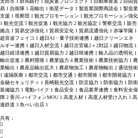
太田市
1
群馬銀行
1
脱炭素プロジェクト
1
自動車産業
2
自由貿
易
1
自衛隊
1
花輸出
1
衛星データ
1
製造業国際商談会
1
製造業
支援
1
視察団
1
観光プロモーション
1
観光プロモーション強化
1
観光交流
5
観光促進
1
観光協力
2
観光協定
1
警察交流
1
販売
拠点
1
貿易交渉強化
1
貿易安定化
1
貿易流通強化
1
赤塚学園
1
超音波フェイコ
1
越日AI・量子技術連携
1
越日クリーンエネ
ルギー連携
1
越日人材交流
1
越日次官級2＋2対話
1
越日物流
1
越日経済連携
1
越日貿易協力
2
越日韓連携
1
輸入品の透明化
1
輸出促進
2
農村開発
1
農業協力
4
農業技術
1
農業技術協力
1
農
業輸出
1
農産品輸出拡大
1
農産物加工
1
農産物輸出
2
通信技術
1
遠隔医療
1
都市交流
1
都市交通
1
都市開発
3
都市開発協力
1
金融セキュリティ
1
長崎観光交流
1
防災協力
1
防衛協力
1
防衛
装備協力
1
電動バイク
1
食品安全
1
食品業界連携
1
食料安全保
障
2
香川–ハイフォンMOU
1
高度人材
1
高度人材受け入れ
1
高
速鉄道
3
魚べい出店
1
共有：