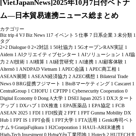
[VietJapanNews]2025年10月7日付ベトナ
ム―日本貿易連携ニュース総まとめ
カテゴリー
Biz trip
4
VJ Biz News
117
イベント
5
仕事
7
日系企業
3
未分類
1
タグ
2+2 Dialogue
0
2+2対話
1
50社協力
1
5GオープンRAN実証
1
Aidem
1
AIクリエイティブセンター
1
AIソリューション
1
AI協
力
2
AI技術
1
AI積算
1
AI経営研究
1
AI連携
1
AI顧客体験
1
Alternō
1
ANDPAD Vietnam
1
APEC会議
1
APEC商工相
1
ASEAN展開
1
ASEAN経済協力
2
AZEC構想
1
Bilateral Trade
News
0
BRG提携フジマート
1
BtoBマーケティング
1
Cascaret
1
CentralGroup
1
CHOFU
1
CPTPP
1
Cybersecurity Cooperation
0
Digital Economy
0
Dong A大学
1
DSEI Japan 2025
1
DXスタート
アップ
1
DXハブ
1
DX推進
1
EPA医薬品
1
EPA協定
1
FCB
ASEAN 2025
1
FDI
1
FDI投資
2
FPT
1
FPT Gunma Mobility DX
Hub
1
FPT IS
1
FPT会長
1
FPT大学
1
FTA活用
1
Genki寿司ベト
ナム
9
GranjaFujikura
1
H2Corporation
1
HAUI–ARER連携
1
High-Tech Investment
0
HưngYên工業団地
1
Hutech
2
HUTECH大