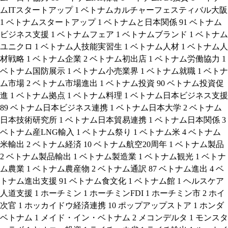
ムITスタートアップ
1
ベトナムカルチャーフェスティバル大阪
1
ベトナムスタートアップ
1
ベトナムと日本関係
91
ベトナム
ビジネス支援
1
ベトナムフェア
1
ベトナムブランド
1
ベトナム
ユニクロ
1
ベトナム人技能実習生
1
ベトナム人材
1
ベトナム人
材戦略
1
ベトナム企業
2
ベトナム初出店
1
ベトナム労働協力
1
ベトナム国防展示
1
ベトナム小売業界
1
ベトナム就職
1
ベトナ
ム市場
2
ベトナム市場進出
1
ベトナム投資
90
ベトナム投資促
進
1
ベトナム拠点
1
ベトナム料理
1
ベトナム日本ビジネス支援
89
ベトナム日本ビジネス連携
1
ベトナム日本大学
2
ベトナム
日本技術研究所
1
ベトナム日本貿易連携
1
ベトナム日本関係
3
ベトナム産LNG輸入
1
ベトナム祭り
1
ベトナム米
4
ベトナム
米輸出
2
ベトナム経済
10
ベトナム航空20周年
1
ベトナム製品
2
ベトナム製品輸出
1
ベトナム製造業
1
ベトナム観光
1
ベトナ
ム農業
1
ベトナム農産物
2
ベトナム通訳
87
ベトナム進出
4
ベ
トナム進出支援
91
ベトナム食文化
1
ベトナム館
1
ヘルスケア
人道支援
1
ホーチミン
1
ホーチミンFDI
1
ホーチミン市
2
ホイ
次官
1
ホッカイドウ経済連携
10
ポップアップストア
1
ホンダ
ベトナム
1
メイド・イン・ベトナム
2
メコンデルタ
1
モンスタ