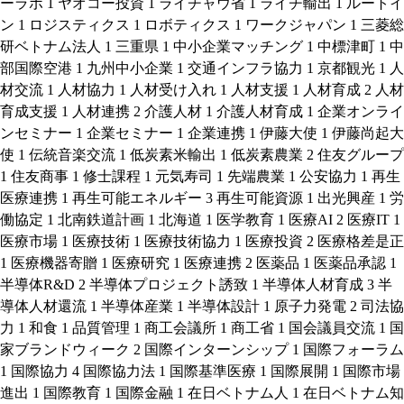
ーラボ
1
ヤオコー投資
1
ライチャウ省
1
ライチ輸出
1
ルートイ
ン
1
ロジスティクス
1
ロボティクス
1
ワークジャパン
1
三菱総
研ベトナム法人
1
三重県
1
中小企業マッチング
1
中標津町
1
中
部国際空港
1
九州中小企業
1
交通インフラ協力
1
京都観光
1
人
材交流
1
人材協力
1
人材受け入れ
1
人材支援
1
人材育成
2
人材
育成支援
1
人材連携
2
介護人材
1
介護人材育成
1
企業オンライ
ンセミナー
1
企業セミナー
1
企業連携
1
伊藤大使
1
伊藤尚起大
使
1
伝統音楽交流
1
低炭素米輸出
1
低炭素農業
2
住友グループ
1
住友商事
1
修士課程
1
元気寿司
1
先端農業
1
公安協力
1
再生
医療連携
1
再生可能エネルギー
3
再生可能資源
1
出光興産
1
労
働協定
1
北南鉄道計画
1
北海道
1
医学教育
1
医療AI
2
医療IT
1
医療市場
1
医療技術
1
医療技術協力
1
医療投資
2
医療格差是正
1
医療機器寄贈
1
医療研究
1
医療連携
2
医薬品
1
医薬品承認
1
半導体R&D
2
半導体プロジェクト誘致
1
半導体人材育成
3
半
導体人材還流
1
半導体産業
1
半導体設計
1
原子力発電
2
司法協
力
1
和食
1
品質管理
1
商工会議所
1
商工省
1
国会議員交流
1
国
家ブランドウィーク
2
国際インターンシップ
1
国際フォーラム
1
国際協力
4
国際協力法
1
国際基準医療
1
国際展開
1
国際市場
進出
1
国際教育
1
国際金融
1
在日ベトナム人
1
在日ベトナム知