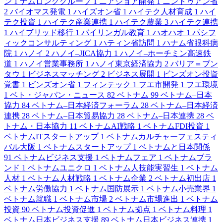
ン
1
ナムロンググループ
1
ニアショア開発
1
ニントゥアン省
2
バイオマス発電
1
ハイズオン省
1
ハイテク人材育成
1
ハイ
テク投資
1
ハイテク産業連携
1
ハイテク農業
3
ハイテク連携
1
ハイブリッド移行
1
バイリンガル教育
1
ハオハオ
1
パシフ
ィックコンサルティング
1
ハティン省訪問
1
ハナム省眼科病
院
1
ハノイ
2
ハノイ–JICA協力
1
ハノイ–ホーチミン高速鉄
道
1
ハノイ営業事務所
1
ハノイ東京経済協力
2
バリア＝ブン
タウ
1
ビジネスマッチング
2
ビジネス展開
1
ビンズオン投資
覚書
1
ビンズオン省
1
フィンテック
1
フエ市開発
1
フエ環境
1
ベト・ジャパン・ニュース
82
ベトナム
99
ベトナム–日本
協力
84
ベトナム–日本経済フォーラム
28
ベトナム–日本経済
連携
28
ベトナム–日本貿易協力
28
ベトナム–日本連携
28
ベ
トナム・日本協力
11
ベトナムAI戦略
1
ベトナムFDI投資
1
ベトナムITスタートアップ
1
ベトナムカルチャーフェスティ
バル大阪
1
ベトナムスタートアップ
1
ベトナムと日本関係
91
ベトナムビジネス支援
1
ベトナムフェア
1
ベトナムブラ
ンド
1
ベトナムユニクロ
1
ベトナム人技能実習生
1
ベトナム
人材
1
ベトナム人材戦略
1
ベトナム企業
2
ベトナム初出店
1
ベトナム労働協力
1
ベトナム国防展示
1
ベトナム小売業界
1
ベトナム就職
1
ベトナム市場
2
ベトナム市場進出
1
ベトナム
投資
90
ベトナム投資促進
1
ベトナム拠点
1
ベトナム料理
1
ベトナム日本ビジネス支援
89
ベトナム日本ビジネス連携
1