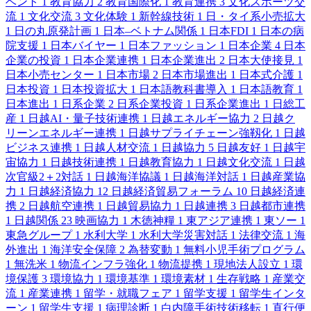
ベント
1
教育協力
2
教育国際化
1
教育連携
3
文化スポーツ交
流
1
文化交流
3
文化体験
1
新幹線技術
1
日・タイ系小売拡大
1
日の丸原発計画
1
日本–ベトナム関係
1
日本FDI
1
日本の病
院支援
1
日本バイヤー
1
日本ファッション
1
日本企業
4
日本
企業の投資
1
日本企業連携
1
日本企業進出
2
日本大使接見
1
日本小売センター
1
日本市場
2
日本市場進出
1
日本式介護
1
日本投資
1
日本投資拡大
1
日本語教科書導入
1
日本語教育
1
日本進出
1
日系企業
2
日系企業投資
1
日系企業進出
1
日総工
産
1
日越AI・量子技術連携
1
日越エネルギー協力
2
日越ク
リーンエネルギー連携
1
日越サプライチェーン強靱化
1
日越
ビジネス連携
1
日越人材交流
1
日越協力
5
日越友好
1
日越宇
宙協力
1
日越技術連携
1
日越教育協力
1
日越文化交流
1
日越
次官級2＋2対話
1
日越海洋協議
1
日越海洋対話
1
日越産業協
力
1
日越経済協力
12
日越経済貿易フォーラム
10
日越経済連
携
2
日越航空連携
1
日越貿易協力
1
日越連携
3
日越都市連携
1
日越関係
23
映画協力
1
木徳神糧
1
東アジア連携
1
東ソー
1
東急グループ
1
水利大学
1
水利大学災害対話
1
法律交流
1
海
外進出
1
海洋安全保障
2
為替変動
1
無料小児手術プログラム
1
無洗米
1
物流インフラ強化
1
物流提携
1
現地法人設立
1
環
境保護
3
環境協力
1
環境基準
1
環境素材
1
生存戦略
1
産業交
流
1
産業連携
1
留学・就職フェア
1
留学支援
1
留学生インタ
ーン
1
留学生支援
1
病理診断
1
白内障手術技術移転
1
直行便