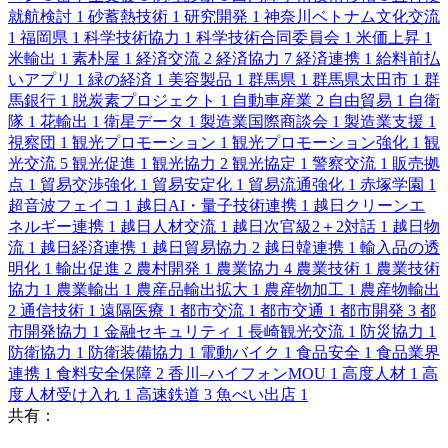
就航検討
1
砂蓄熱技術
1
研究開発
1
神奈川ベトナム文化交流
1
福岡県
1
科学技術協力
1
科学技術合同委員会
1
米価上昇
1
米輸出
1
素朴屋
1
経済交流
2
経済協力
7
経済連携
1
給料前払
いアプリ
1
緑の経済
1
美容製品
1
群馬県
1
群馬県太田市
1
群
馬銀行
1
脱炭素プロジェクト
1
自動車産業
2
自由貿易
1
自衛
隊
1
花輸出
1
衛星データ
1
製造業国際商談会
1
製造業支援
1
視察団
1
観光プロモーション
1
観光プロモーション強化
1
観
光交流
5
観光促進
1
観光協力
2
観光協定
1
警察交流
1
販売拠
点
1
貿易交渉強化
1
貿易安定化
1
貿易流通強化
1
赤塚学園
1
超音波フェイコ
1
越日AI・量子技術連携
1
越日クリーンエ
ネルギー連携
1
越日人材交流
1
越日次官級2＋2対話
1
越日物
流
1
越日経済連携
1
越日貿易協力
2
越日韓連携
1
輸入品の透
明化
1
輸出促進
2
農村開発
1
農業協力
4
農業技術
1
農業技術
協力
1
農業輸出
1
農産品輸出拡大
1
農産物加工
1
農産物輸出
2
通信技術
1
遠隔医療
1
都市交流
1
都市交通
1
都市開発
3
都
市開発協力
1
金融セキュリティ
1
長崎観光交流
1
防災協力
1
防衛協力
1
防衛装備協力
1
電動バイク
1
食品安全
1
食品業界
連携
1
食料安全保障
2
香川–ハイフォンMOU
1
高度人材
1
高
度人材受け入れ
1
高速鉄道
3
魚べい出店
1
共有：