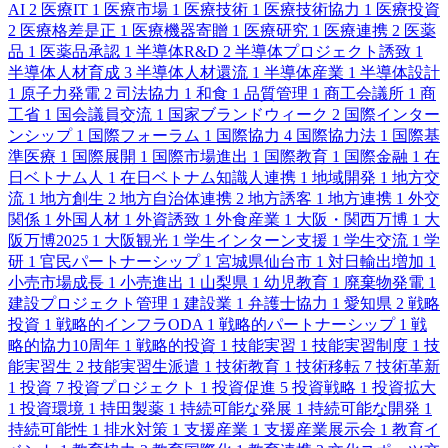
AI
2
医療IT
1
医療市場
1
医療技術
1
医療技術協力
1
医療投資
2
医療格差是正
1
医療機器寄贈
1
医療研究
1
医療連携
2
医薬
品
1
医薬品承認
1
半導体R&D
2
半導体プロジェクト誘致
1
半導体人材育成
3
半導体人材還流
1
半導体産業
1
半導体設計
1
原子力発電
2
司法協力
1
和食
1
品質管理
1
商工会議所
1
商
工省
1
国会議員交流
1
国家ブランドウィーク
2
国際インター
ンシップ
1
国際フォーラム
1
国際協力
4
国際協力法
1
国際基
準医療
1
国際展開
1
国際市場進出
1
国際教育
1
国際金融
1
在
日ベトナム人
1
在日ベトナム知識人連携
1
地域開発
1
地方交
流
1
地方創生
2
地方自治体連携
2
地方誘客
1
地方連携
1
外交
関係
1
外国人材
1
外資誘致
1
外食産業
1
大阪・関西万博
1
大
阪万博2025
1
大阪観光
1
学生インターン支援
1
学生交流
1
学
研
1
官民パートナーシップ
1
宮城県仙台市
1
対日輸出増加
1
小売市場成長
1
小売進出
1
山梨県
1
幼児教育
1
廃棄物発電
1
建設プロジェクト管理
1
建設業
1
弁護士協力
1
愛知県
2
戦略
投資
1
戦略的インフラODA
1
戦略的パートナーシップ
1
戦
略的協力10周年
1
戦略的投資
1
技能実習
1
技能実習制度
1
技
能実習生
2
技能実習生派遣
1
技術教育
1
技術移転
7
技術革新
1
投資
7
投資プロジェクト
1
投資促進
5
投資戦略
1
投資拡大
1
投資環境
1
持田製薬
1
持続可能な発展
1
持続可能な開発
1
持続可能性
1
排水対策
1
支援産業
1
支援産業展示会
1
教育イ