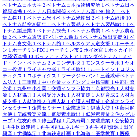
ベトナム日本大学
2
ベトナム日本技術研究所
1
ベトナム日本
貿易連携
1
ベトナム日本関係
3
ベトナム産LNG輸入
1
ベト
ナム祭り
1
ベトナム米
4
ベトナム米輸出
2
ベトナム経済
10
ベトナム航空20周年
1
ベトナム製品
2
ベトナム製品輸出
1
ベ
トナム製造業
1
ベトナム観光
1
ベトナム農業
1
ベトナム農産
物
2
ベトナム通訳
87
ベトナム進出
4
ベトナム進出支援
91
ベ
トナム食文化
1
ベトナム館
1
ヘルスケア人道支援
1
ホーチミ
ン
1
ホーチミンFDI
1
ホーチミン市
2
ホイ次官
1
ホッカイド
ウ経済連携
10
ポップアップストア
1
ホンダベトナム
1
メイ
ド・イン・ベトナム
2
メコンデルタ
1
モンスターラボ
1
ヤオ
コー投資
1
ライチャウ省
1
ライチ輸出
1
ルートイン
1
ロジス
ティクス
1
ロボティクス
1
ワークジャパン
1
三菱総研ベトナ
ム法人
1
三重県
1
中小企業マッチング
1
中標津町
1
中部国際
空港
1
九州中小企業
1
交通インフラ協力
1
京都観光
1
人材交
流
1
人材協力
1
人材受け入れ
1
人材支援
1
人材育成
2
人材育
成支援
1
人材連携
2
介護人材
1
介護人材育成
1
企業オンライ
ンセミナー
1
企業セミナー
1
企業連携
1
伊藤大使
1
伊藤尚起
大使
1
伝統音楽交流
1
低炭素米輸出
1
低炭素農業
2
住友グル
ープ
1
住友商事
1
修士課程
1
元気寿司
1
先端農業
1
公安協力
1
再生医療連携
1
再生可能エネルギー
3
再生可能資源
1
出光
興産
1
労働協定
1
北南鉄道計画
1
北海道
1
医学教育
1
医療