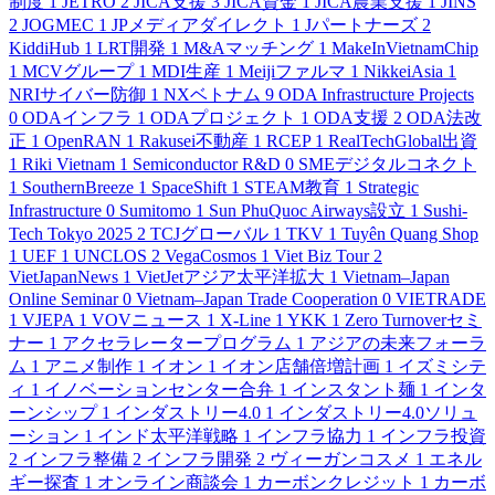
制度
1
JETRO
2
JICA支援
3
JICA資金
1
JICA農業支援
1
JINS
2
JOGMEC
1
JPメディアダイレクト
1
Jパートナーズ
2
KiddiHub
1
LRT開発
1
M&Aマッチング
1
MakeInVietnamChip
1
MCVグループ
1
MDI生産
1
Meijiファルマ
1
NikkeiAsia
1
NRIサイバー防御
1
NXベトナム
9
ODA Infrastructure Projects
0
ODAインフラ
1
ODAプロジェクト
1
ODA支援
2
ODA法改
正
1
OpenRAN
1
Rakusei不動産
1
RCEP
1
RealTechGlobal出資
1
Riki Vietnam
1
Semiconductor R&D
0
SMEデジタルコネクト
1
SouthernBreeze
1
SpaceShift
1
STEAM教育
1
Strategic
Infrastructure
0
Sumitomo
1
Sun PhuQuoc Airways設立
1
Sushi-
Tech Tokyo 2025
2
TCJグローバル
1
TKV
1
Tuyên Quang Shop
1
UEF
1
UNCLOS
2
VegaCosmos
1
Viet Biz Tour
2
VietJapanNews
1
VietJetアジア太平洋拡大
1
Vietnam–Japan
Online Seminar
0
Vietnam–Japan Trade Cooperation
0
VIETRADE
1
VJEPA
1
VOVニュース
1
X-Line
1
YKK
1
Zero Turnoverセミ
ナー
1
アクセラレータープログラム
1
アジアの未来フォーラ
ム
1
アニメ制作
1
イオン
1
イオン店舗倍増計画
1
イズミシテ
ィ
1
イノベーションセンター合弁
1
インスタント麺
1
インタ
ーンシップ
1
インダストリー4.0
1
インダストリー4.0ソリュ
ーション
1
インド太平洋戦略
1
インフラ協力
1
インフラ投資
2
インフラ整備
2
インフラ開発
2
ヴィーガンコスメ
1
エネル
ギー探査
1
オンライン商談会
1
カーボンクレジット
1
カーボ