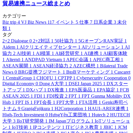
貿易連携ニュース総まとめ
カテゴリー
Biz trip
4
VJ Biz News
117
イベント
5
仕事
7
日系企業
3
未分
類
1
タグ
2+2 Dialogue
0
2+2対話
1
50社協力
1
5GオープンRAN実証
1
Aidem
1
AIクリエイティブセンター
1
AIソリューション
1
AI
協力
2
AI技術
1
AI積算
1
AI経営研究
1
AI連携
1
AI顧客体験
1
Alternō
1
ANDPAD Vietnam
1
APEC会議
1
APEC商工相
1
ASEAN展開
1
ASEAN経済協力
2
AZEC構想
1
Bilateral Trade
News
0
BRG提携フジマート
1
BtoBマーケティング
1
Cascaret
1
CentralGroup
1
CHOFU
1
CPTPP
1
Cybersecurity Cooperation
0
Digital Economy
0
Dong A大学
1
DSEI Japan 2025
1
DXスター
トアップ
1
DXハブ
1
DX推進
1
EPA医薬品
1
EPA協定
1
FCB
ASEAN 2025
1
FDI
1
FDI投資
2
FPT
1
FPT Gunma Mobility DX
Hub
1
FPT IS
1
FPT会長
1
FPT大学
1
FTA活用
1
Genki寿司ベ
トナム
9
GranjaFujikura
1
H2Corporation
1
HAUI–ARER連携
1
High-Tech Investment
0
HưngYên工業団地
1
Hutech
2
HUTECH
大学
3
IIoT研究開発
1
IM Japanプログラム
1
IoTソリューショ
ン
1
IoT技術
1
IPコンテンツ
1
ITビジネス教育
1
JBIC
1
JCM