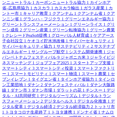
ンニュートラル
1
カーボンニュートラル協力
1
カインホア
省–広島県協力
1
カスカラ
1
カスカラ輸出
1
ガラス産業
1
カ
ントー市
1
キャリア教育
1
クアンナム
1
クアンナム省
1
クア
ンニン省
1
グランハ・フジクラ
1
グリーンエネルギー協力
1
グリーントランスフォーメーション
1
グリーンライス
1
グリ
ーン成長
2
グリーン産業
1
グリーン転換協力
1
グリーン農業
1
クレシードPeaSoft提携
1
グローバル人材育成
1
ケアアース
子会社設立
1
ケオコイ貯水池改修
1
サイバーセキュリティ
1
サイバーセキュリティ協力
1
サステナビリティ
2
サステナブ
ルエネルギー
1
サングループ航空
1
システム開発連携
1
ジャ
パンベトナムフェスティバル
9
ジャポニカ米
3
ジャライビジ
ネスマッチング
1
ジョブフェア2025
1
スタートアップ支援
1
スマートシティ
3
スマートシティ投資
1
スマートファクトリ
ー
1
スマートモビリティ
1
スマート物流
1
スマート農業
1
セ
ブンイレブン
1
タイグエン省
1
タインホア省協力
1
タインロ
ン工業団地
1
ダナン
2
ダナンフェスティバル
1
ダナン大阪路
線
1
ダナン市
3
ダナン市場
1
ダラットの花
1
チンスー
1
デジ
タル・AI共同研究
1
デジタルツーリズム
1
デジタルトラン
スフォーメーション
2
デジタルヘルス
1
デジタル化推進
1
デ
ジタル変革
1
デジタル経済
2
デジタル経済協力
2
トットリ市
1
トヨタコロナ生産終了
1
トヨタ連携
1
ドンナイ省
1
ナムロ