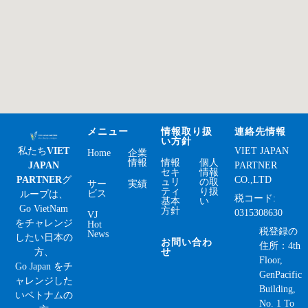
メニュー
情報取り扱
連絡先情報
い方針
私たち
VIET
VIET JAPAN
Home
企業
情報
情報
個人
JAPAN
PARTNER
セキ
情報
PARTNER
グ
CO.,LTD
ュリ
の取
サー
実績
ティ
り扱
ビス
ループは、
税コード:
基本
い
Go VietNam
方針
0315308630
VJ
をチャレンジ
Hot
税登録の
News
したい日本の
お問い合わ
住所：4th
方、
せ
Floor,
Go Japan をチ
GenPacific
ャレンジした
Building,
いベトナムの
No. 1 To