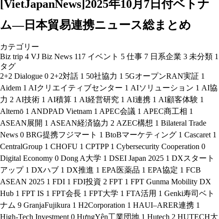
[VietJapanNews]2025年10月7日付ベトナ
ム―日本貿易連携ニュース総まとめ
カテゴリー
Biz trip
4
VJ Biz News
117
イベント
5
仕事
7
日系企業
3
未分類
1
タグ
2+2 Dialogue
0
2+2対話
1
50社協力
1
5GオープンRAN実証
1
Aidem
1
AIクリエイティブセンター
1
AIソリューション
1
AI協
力
2
AI技術
1
AI積算
1
AI経営研究
1
AI連携
1
AI顧客体験
1
Alternō
1
ANDPAD Vietnam
1
APEC会議
1
APEC商工相
1
ASEAN展開
1
ASEAN経済協力
2
AZEC構想
1
Bilateral Trade
News
0
BRG提携フジマート
1
BtoBマーケティング
1
Cascaret
1
CentralGroup
1
CHOFU
1
CPTPP
1
Cybersecurity Cooperation
0
Digital Economy
0
Dong A大学
1
DSEI Japan 2025
1
DXスタート
アップ
1
DXハブ
1
DX推進
1
EPA医薬品
1
EPA協定
1
FCB
ASEAN 2025
1
FDI
1
FDI投資
2
FPT
1
FPT Gunma Mobility DX
Hub
1
FPT IS
1
FPT会長
1
FPT大学
1
FTA活用
1
Genki寿司ベト
ナム
9
GranjaFujikura
1
H2Corporation
1
HAUI–ARER連携
1
High-Tech Investment
0
HưngYên工業団地
1
Hutech
2
HUTECH大