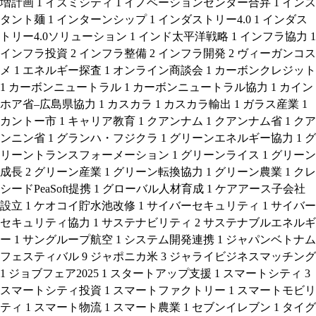
増計画
1
イズミシティ
1
イノベーションセンター合弁
1
インス
タント麺
1
インターンシップ
1
インダストリー4.0
1
インダス
トリー4.0ソリューション
1
インド太平洋戦略
1
インフラ協力
1
インフラ投資
2
インフラ整備
2
インフラ開発
2
ヴィーガンコス
メ
1
エネルギー探査
1
オンライン商談会
1
カーボンクレジット
1
カーボンニュートラル
1
カーボンニュートラル協力
1
カイン
ホア省–広島県協力
1
カスカラ
1
カスカラ輸出
1
ガラス産業
1
カントー市
1
キャリア教育
1
クアンナム
1
クアンナム省
1
クア
ンニン省
1
グランハ・フジクラ
1
グリーンエネルギー協力
1
グ
リーントランスフォーメーション
1
グリーンライス
1
グリーン
成長
2
グリーン産業
1
グリーン転換協力
1
グリーン農業
1
クレ
シードPeaSoft提携
1
グローバル人材育成
1
ケアアース子会社
設立
1
ケオコイ貯水池改修
1
サイバーセキュリティ
1
サイバー
セキュリティ協力
1
サステナビリティ
2
サステナブルエネルギ
ー
1
サングループ航空
1
システム開発連携
1
ジャパンベトナム
フェスティバル
9
ジャポニカ米
3
ジャライビジネスマッチング
1
ジョブフェア2025
1
スタートアップ支援
1
スマートシティ
3
スマートシティ投資
1
スマートファクトリー
1
スマートモビリ
ティ
1
スマート物流
1
スマート農業
1
セブンイレブン
1
タイグ