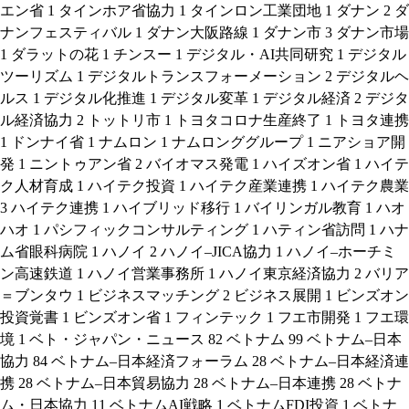
エン省
1
タインホア省協力
1
タインロン工業団地
1
ダナン
2
ダ
ナンフェスティバル
1
ダナン大阪路線
1
ダナン市
3
ダナン市場
1
ダラットの花
1
チンスー
1
デジタル・AI共同研究
1
デジタル
ツーリズム
1
デジタルトランスフォーメーション
2
デジタルヘ
ルス
1
デジタル化推進
1
デジタル変革
1
デジタル経済
2
デジタ
ル経済協力
2
トットリ市
1
トヨタコロナ生産終了
1
トヨタ連携
1
ドンナイ省
1
ナムロン
1
ナムロンググループ
1
ニアショア開
発
1
ニントゥアン省
2
バイオマス発電
1
ハイズオン省
1
ハイテ
ク人材育成
1
ハイテク投資
1
ハイテク産業連携
1
ハイテク農業
3
ハイテク連携
1
ハイブリッド移行
1
バイリンガル教育
1
ハオ
ハオ
1
パシフィックコンサルティング
1
ハティン省訪問
1
ハナ
ム省眼科病院
1
ハノイ
2
ハノイ–JICA協力
1
ハノイ–ホーチミ
ン高速鉄道
1
ハノイ営業事務所
1
ハノイ東京経済協力
2
バリア
＝ブンタウ
1
ビジネスマッチング
2
ビジネス展開
1
ビンズオン
投資覚書
1
ビンズオン省
1
フィンテック
1
フエ市開発
1
フエ環
境
1
ベト・ジャパン・ニュース
82
ベトナム
99
ベトナム–日本
協力
84
ベトナム–日本経済フォーラム
28
ベトナム–日本経済連
携
28
ベトナム–日本貿易協力
28
ベトナム–日本連携
28
ベトナ
ム・日本協力
11
ベトナムAI戦略
1
ベトナムFDI投資
1
ベトナ