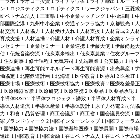
ーラボ
1
ヤオコー投資
1
ライチャウ省
1
ライチ輸出
1
ルートイ
ン
1
ロジスティクス
1
ロボティクス
1
ワークジャパン
1
三菱総
研ベトナム法人
1
三重県
1
中小企業マッチング
1
中標津町
1
中
部国際空港
1
九州中小企業
1
交通インフラ協力
1
京都観光
1
人
材交流
1
人材協力
1
人材受け入れ
1
人材支援
1
人材育成
2
人材
育成支援
1
人材連携
2
介護人材
1
介護人材育成
1
企業オンライ
ンセミナー
1
企業セミナー
1
企業連携
1
伊藤大使
1
伊藤尚起大
使
1
伝統音楽交流
1
低炭素米輸出
1
低炭素農業
2
住友グループ
1
住友商事
1
修士課程
1
元気寿司
1
先端農業
1
公安協力
1
再生
医療連携
1
再生可能エネルギー
3
再生可能資源
1
出光興産
1
労
働協定
1
北南鉄道計画
1
北海道
1
医学教育
1
医療AI
2
医療IT
1
医療市場
1
医療技術
1
医療技術協力
1
医療投資
2
医療格差是正
1
医療機器寄贈
1
医療研究
1
医療連携
2
医薬品
1
医薬品承認
1
半導体R&D
2
半導体プロジェクト誘致
1
半導体人材育成
3
半
導体人材還流
1
半導体産業
1
半導体設計
1
原子力発電
2
司法協
力
1
和食
1
品質管理
1
商工会議所
1
商工省
1
国会議員交流
1
国
家ブランドウィーク
2
国際インターンシップ
1
国際フォーラム
1
国際協力
4
国際協力法
1
国際基準医療
1
国際展開
1
国際市場
進出
1
国際教育
1
国際金融
1
在日ベトナム人
1
在日ベトナム知