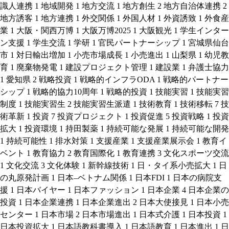
識人連携
1
地域開発
1
地方交流
1
地方創生
2
地方自治体連携
2
地方誘客
1
地方連携
1
外交関係
1
外国人材
1
外資誘致
1
外食産
業
1
大阪・関西万博
1
大阪万博2025
1
大阪観光
1
学生インター
ン支援
1
学生交流
1
学研
1
官民パートナーシップ
1
宮城県仙台
市
1
対日輸出増加
1
小売市場成長
1
小売進出
1
山梨県
1
幼児教
育
1
廃棄物発電
1
建設プロジェクト管理
1
建設業
1
弁護士協力
1
愛知県
2
戦略投資
1
戦略的インフラODA
1
戦略的パートナー
シップ
1
戦略的協力10周年
1
戦略的投資
1
技能実習
1
技能実習
制度
1
技能実習生
2
技能実習生派遣
1
技術教育
1
技術移転
7
技
術革新
1
投資
7
投資プロジェクト
1
投資促進
5
投資戦略
1
投資
拡大
1
投資環境
1
持田製薬
1
持続可能な発展
1
持続可能な開発
1
持続可能性
1
排水対策
1
支援産業
1
支援産業展示会
1
教育イ
ベント
1
教育協力
2
教育国際化
1
教育連携
3
文化スポーツ交流
1
文化交流
3
文化体験
1
新幹線技術
1
日・タイ系小売拡大
1
日
の丸原発計画
1
日本–ベトナム関係
1
日本FDI
1
日本の病院支
援
1
日本バイヤー
1
日本ファッション
1
日本企業
4
日本企業の
投資
1
日本企業連携
1
日本企業進出
2
日本大使接見
1
日本小売
センター
1
日本市場
2
日本市場進出
1
日本式介護
1
日本投資
1
日本投資拡大
1
日本語教科書導入
1
日本語教育
1
日本進出
1
日