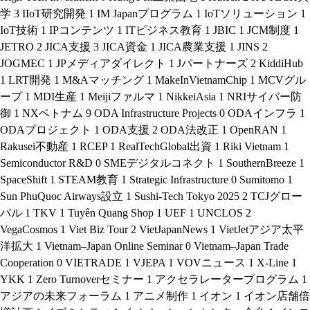
学
3
IIoT研究開発
1
IM Japanプログラム
1
IoTソリューション
1
IoT技術
1
IPコンテンツ
1
ITビジネス教育
1
JBIC
1
JCM制度
1
JETRO
2
JICA支援
3
JICA資金
1
JICA農業支援
1
JINS
2
JOGMEC
1
JPメディアダイレクト
1
Jパートナーズ
2
KiddiHub
1
LRT開発
1
M&Aマッチング
1
MakeInVietnamChip
1
MCVグル
ープ
1
MDI生産
1
Meijiファルマ
1
NikkeiAsia
1
NRIサイバー防
御
1
NXベトナム
9
ODA Infrastructure Projects
0
ODAインフラ
1
ODAプロジェクト
1
ODA支援
2
ODA法改正
1
OpenRAN
1
Rakusei不動産
1
RCEP
1
RealTechGlobal出資
1
Riki Vietnam
1
Semiconductor R&D
0
SMEデジタルコネクト
1
SouthernBreeze
1
SpaceShift
1
STEAM教育
1
Strategic Infrastructure
0
Sumitomo
1
Sun PhuQuoc Airways設立
1
Sushi-Tech Tokyo 2025
2
TCJグロー
バル
1
TKV
1
Tuyên Quang Shop
1
UEF
1
UNCLOS
2
VegaCosmos
1
Viet Biz Tour
2
VietJapanNews
1
VietJetアジア太平
洋拡大
1
Vietnam–Japan Online Seminar
0
Vietnam–Japan Trade
Cooperation
0
VIETRADE
1
VJEPA
1
VOVニュース
1
X-Line
1
YKK
1
Zero Turnoverセミナー
1
アクセラレータープログラム
1
アジアの未来フォーラム
1
アニメ制作
1
イオン
1
イオン店舗倍