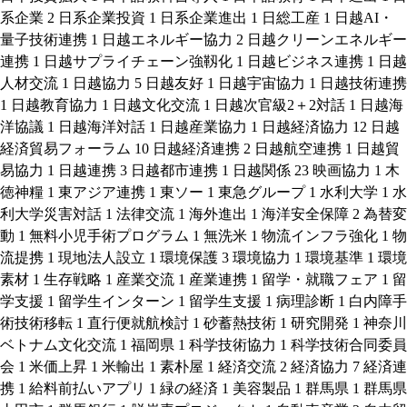
系企業
2
日系企業投資
1
日系企業進出
1
日総工産
1
日越AI・
量子技術連携
1
日越エネルギー協力
2
日越クリーンエネルギー
連携
1
日越サプライチェーン強靱化
1
日越ビジネス連携
1
日越
人材交流
1
日越協力
5
日越友好
1
日越宇宙協力
1
日越技術連携
1
日越教育協力
1
日越文化交流
1
日越次官級2＋2対話
1
日越海
洋協議
1
日越海洋対話
1
日越産業協力
1
日越経済協力
12
日越
経済貿易フォーラム
10
日越経済連携
2
日越航空連携
1
日越貿
易協力
1
日越連携
3
日越都市連携
1
日越関係
23
映画協力
1
木
徳神糧
1
東アジア連携
1
東ソー
1
東急グループ
1
水利大学
1
水
利大学災害対話
1
法律交流
1
海外進出
1
海洋安全保障
2
為替変
動
1
無料小児手術プログラム
1
無洗米
1
物流インフラ強化
1
物
流提携
1
現地法人設立
1
環境保護
3
環境協力
1
環境基準
1
環境
素材
1
生存戦略
1
産業交流
1
産業連携
1
留学・就職フェア
1
留
学支援
1
留学生インターン
1
留学生支援
1
病理診断
1
白内障手
術技術移転
1
直行便就航検討
1
砂蓄熱技術
1
研究開発
1
神奈川
ベトナム文化交流
1
福岡県
1
科学技術協力
1
科学技術合同委員
会
1
米価上昇
1
米輸出
1
素朴屋
1
経済交流
2
経済協力
7
経済連
携
1
給料前払いアプリ
1
緑の経済
1
美容製品
1
群馬県
1
群馬県