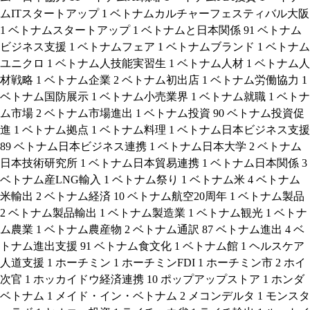
ムITスタートアップ
1
ベトナムカルチャーフェスティバル大阪
1
ベトナムスタートアップ
1
ベトナムと日本関係
91
ベトナム
ビジネス支援
1
ベトナムフェア
1
ベトナムブランド
1
ベトナム
ユニクロ
1
ベトナム人技能実習生
1
ベトナム人材
1
ベトナム人
材戦略
1
ベトナム企業
2
ベトナム初出店
1
ベトナム労働協力
1
ベトナム国防展示
1
ベトナム小売業界
1
ベトナム就職
1
ベトナ
ム市場
2
ベトナム市場進出
1
ベトナム投資
90
ベトナム投資促
進
1
ベトナム拠点
1
ベトナム料理
1
ベトナム日本ビジネス支援
89
ベトナム日本ビジネス連携
1
ベトナム日本大学
2
ベトナム
日本技術研究所
1
ベトナム日本貿易連携
1
ベトナム日本関係
3
ベトナム産LNG輸入
1
ベトナム祭り
1
ベトナム米
4
ベトナム
米輸出
2
ベトナム経済
10
ベトナム航空20周年
1
ベトナム製品
2
ベトナム製品輸出
1
ベトナム製造業
1
ベトナム観光
1
ベトナ
ム農業
1
ベトナム農産物
2
ベトナム通訳
87
ベトナム進出
4
ベ
トナム進出支援
91
ベトナム食文化
1
ベトナム館
1
ヘルスケア
人道支援
1
ホーチミン
1
ホーチミンFDI
1
ホーチミン市
2
ホイ
次官
1
ホッカイドウ経済連携
10
ポップアップストア
1
ホンダ
ベトナム
1
メイド・イン・ベトナム
2
メコンデルタ
1
モンスタ