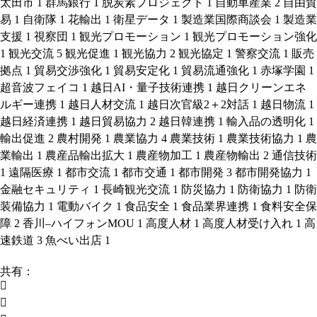
太田市
1
群馬銀行
1
脱炭素プロジェクト
1
自動車産業
2
自由貿
易
1
自衛隊
1
花輸出
1
衛星データ
1
製造業国際商談会
1
製造業
支援
1
視察団
1
観光プロモーション
1
観光プロモーション強化
1
観光交流
5
観光促進
1
観光協力
2
観光協定
1
警察交流
1
販売
拠点
1
貿易交渉強化
1
貿易安定化
1
貿易流通強化
1
赤塚学園
1
超音波フェイコ
1
越日AI・量子技術連携
1
越日クリーンエネ
ルギー連携
1
越日人材交流
1
越日次官級2＋2対話
1
越日物流
1
越日経済連携
1
越日貿易協力
2
越日韓連携
1
輸入品の透明化
1
輸出促進
2
農村開発
1
農業協力
4
農業技術
1
農業技術協力
1
農
業輸出
1
農産品輸出拡大
1
農産物加工
1
農産物輸出
2
通信技術
1
遠隔医療
1
都市交流
1
都市交通
1
都市開発
3
都市開発協力
1
金融セキュリティ
1
長崎観光交流
1
防災協力
1
防衛協力
1
防衛
装備協力
1
電動バイク
1
食品安全
1
食品業界連携
1
食料安全保
障
2
香川–ハイフォンMOU
1
高度人材
1
高度人材受け入れ
1
高
速鉄道
3
魚べい出店
1
共有：