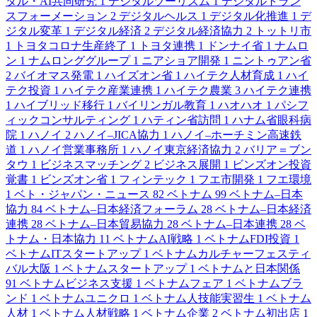
タル・AI共同研究
1
デジタルツーリズム
1
デジタルトラン
スフォーメーション
2
デジタルヘルス
1
デジタル化推進
1
デ
ジタル変革
1
デジタル経済
2
デジタル経済協力
2
トットリ市
1
トヨタコロナ生産終了
1
トヨタ連携
1
ドンナイ省
1
ナムロ
ン
1
ナムロンググループ
1
ニアショア開発
1
ニントゥアン省
2
バイオマス発電
1
ハイズオン省
1
ハイテク人材育成
1
ハイ
テク投資
1
ハイテク産業連携
1
ハイテク農業
3
ハイテク連携
1
ハイブリッド移行
1
バイリンガル教育
1
ハオハオ
1
パシフ
ィックコンサルティング
1
ハティン省訪問
1
ハナム省眼科病
院
1
ハノイ
2
ハノイ–JICA協力
1
ハノイ–ホーチミン高速鉄
道
1
ハノイ営業事務所
1
ハノイ東京経済協力
2
バリア＝ブン
タウ
1
ビジネスマッチング
2
ビジネス展開
1
ビンズオン投資
覚書
1
ビンズオン省
1
フィンテック
1
フエ市開発
1
フエ環境
1
ベト・ジャパン・ニュース
82
ベトナム
99
ベトナム–日本
協力
84
ベトナム–日本経済フォーラム
28
ベトナム–日本経済
連携
28
ベトナム–日本貿易協力
28
ベトナム–日本連携
28
ベ
トナム・日本協力
11
ベトナムAI戦略
1
ベトナムFDI投資
1
ベトナムITスタートアップ
1
ベトナムカルチャーフェスティ
バル大阪
1
ベトナムスタートアップ
1
ベトナムと日本関係
91
ベトナムビジネス支援
1
ベトナムフェア
1
ベトナムブラ
ンド
1
ベトナムユニクロ
1
ベトナム人技能実習生
1
ベトナム
人材
1
ベトナム人材戦略
1
ベトナム企業
2
ベトナム初出店
1