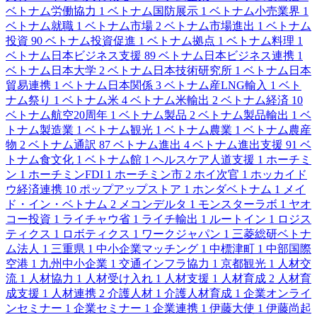
ベトナム労働協力
1
ベトナム国防展示
1
ベトナム小売業界
1
ベトナム就職
1
ベトナム市場
2
ベトナム市場進出
1
ベトナム
投資
90
ベトナム投資促進
1
ベトナム拠点
1
ベトナム料理
1
ベトナム日本ビジネス支援
89
ベトナム日本ビジネス連携
1
ベトナム日本大学
2
ベトナム日本技術研究所
1
ベトナム日本
貿易連携
1
ベトナム日本関係
3
ベトナム産LNG輸入
1
ベト
ナム祭り
1
ベトナム米
4
ベトナム米輸出
2
ベトナム経済
10
ベトナム航空20周年
1
ベトナム製品
2
ベトナム製品輸出
1
ベ
トナム製造業
1
ベトナム観光
1
ベトナム農業
1
ベトナム農産
物
2
ベトナム通訳
87
ベトナム進出
4
ベトナム進出支援
91
ベ
トナム食文化
1
ベトナム館
1
ヘルスケア人道支援
1
ホーチミ
ン
1
ホーチミンFDI
1
ホーチミン市
2
ホイ次官
1
ホッカイド
ウ経済連携
10
ポップアップストア
1
ホンダベトナム
1
メイ
ド・イン・ベトナム
2
メコンデルタ
1
モンスターラボ
1
ヤオ
コー投資
1
ライチャウ省
1
ライチ輸出
1
ルートイン
1
ロジス
ティクス
1
ロボティクス
1
ワークジャパン
1
三菱総研ベトナ
ム法人
1
三重県
1
中小企業マッチング
1
中標津町
1
中部国際
空港
1
九州中小企業
1
交通インフラ協力
1
京都観光
1
人材交
流
1
人材協力
1
人材受け入れ
1
人材支援
1
人材育成
2
人材育
成支援
1
人材連携
2
介護人材
1
介護人材育成
1
企業オンライ
ンセミナー
1
企業セミナー
1
企業連携
1
伊藤大使
1
伊藤尚起