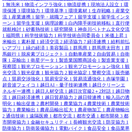
1
無洗米
1
物流インフラ強化
1
物流提携
1
現地法人設立
1
環
境保護
3
環境協力
1
環境基準
1
環境素材
1
生存戦略
1
産業交
流
1
産業連携
1
留学・就職フェア
1
留学支援
1
留学生インタ
ーン
1
留学生支援
1
病理診断
1
白内障手術技術移転
1
直行便
就航検討
1
砂蓄熱技術
1
研究開発
1
神奈川ベトナム文化交流
1
福岡県
1
科学技術協力
1
科学技術合同委員会
1
米価上昇
1
米輸出
1
素朴屋
1
経済交流
2
経済協力
7
経済連携
1
給料前払
いアプリ
1
緑の経済
1
美容製品
1
群馬県
1
群馬県太田市
1
群
馬銀行
1
脱炭素プロジェクト
1
自動車産業
2
自由貿易
1
自衛
隊
1
花輸出
1
衛星データ
1
製造業国際商談会
1
製造業支援
1
視察団
1
観光プロモーション
1
観光プロモーション強化
1
観
光交流
5
観光促進
1
観光協力
2
観光協定
1
警察交流
1
販売拠
点
1
貿易交渉強化
1
貿易安定化
1
貿易流通強化
1
赤塚学園
1
超音波フェイコ
1
越日AI・量子技術連携
1
越日クリーンエ
ネルギー連携
1
越日人材交流
1
越日次官級2＋2対話
1
越日物
流
1
越日経済連携
1
越日貿易協力
2
越日韓連携
1
輸入品の透
明化
1
輸出促進
2
農村開発
1
農業協力
4
農業技術
1
農業技術
協力
1
農業輸出
1
農産品輸出拡大
1
農産物加工
1
農産物輸出
2
通信技術
1
遠隔医療
1
都市交流
1
都市交通
1
都市開発
3
都
市開発協力
1
金融セキュリティ
1
長崎観光交流
1
防災協力
1
防衛協力
1
防衛装備協力
1
電動バイク
1
食品安全
1
食品業界