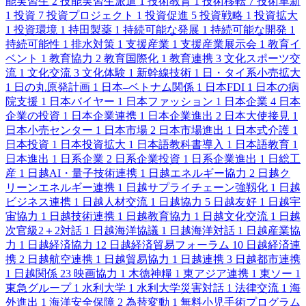
能実習生
2
技能実習生派遣
1
技術教育
1
技術移転
7
技術革新
1
投資
7
投資プロジェクト
1
投資促進
5
投資戦略
1
投資拡大
1
投資環境
1
持田製薬
1
持続可能な発展
1
持続可能な開発
1
持続可能性
1
排水対策
1
支援産業
1
支援産業展示会
1
教育イ
ベント
1
教育協力
2
教育国際化
1
教育連携
3
文化スポーツ交
流
1
文化交流
3
文化体験
1
新幹線技術
1
日・タイ系小売拡大
1
日の丸原発計画
1
日本–ベトナム関係
1
日本FDI
1
日本の病
院支援
1
日本バイヤー
1
日本ファッション
1
日本企業
4
日本
企業の投資
1
日本企業連携
1
日本企業進出
2
日本大使接見
1
日本小売センター
1
日本市場
2
日本市場進出
1
日本式介護
1
日本投資
1
日本投資拡大
1
日本語教科書導入
1
日本語教育
1
日本進出
1
日系企業
2
日系企業投資
1
日系企業進出
1
日総工
産
1
日越AI・量子技術連携
1
日越エネルギー協力
2
日越ク
リーンエネルギー連携
1
日越サプライチェーン強靱化
1
日越
ビジネス連携
1
日越人材交流
1
日越協力
5
日越友好
1
日越宇
宙協力
1
日越技術連携
1
日越教育協力
1
日越文化交流
1
日越
次官級2＋2対話
1
日越海洋協議
1
日越海洋対話
1
日越産業協
力
1
日越経済協力
12
日越経済貿易フォーラム
10
日越経済連
携
2
日越航空連携
1
日越貿易協力
1
日越連携
3
日越都市連携
1
日越関係
23
映画協力
1
木徳神糧
1
東アジア連携
1
東ソー
1
東急グループ
1
水利大学
1
水利大学災害対話
1
法律交流
1
海
外進出
1
海洋安全保障
2
為替変動
1
無料小児手術プログラム