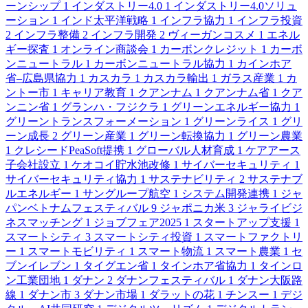
ーンシップ
1
インダストリー4.0
1
インダストリー4.0ソリュ
ーション
1
インド太平洋戦略
1
インフラ協力
1
インフラ投資
2
インフラ整備
2
インフラ開発
2
ヴィーガンコスメ
1
エネル
ギー探査
1
オンライン商談会
1
カーボンクレジット
1
カーボ
ンニュートラル
1
カーボンニュートラル協力
1
カインホア
省–広島県協力
1
カスカラ
1
カスカラ輸出
1
ガラス産業
1
カ
ントー市
1
キャリア教育
1
クアンナム
1
クアンナム省
1
クア
ンニン省
1
グランハ・フジクラ
1
グリーンエネルギー協力
1
グリーントランスフォーメーション
1
グリーンライス
1
グリ
ーン成長
2
グリーン産業
1
グリーン転換協力
1
グリーン農業
1
クレシードPeaSoft提携
1
グローバル人材育成
1
ケアアース
子会社設立
1
ケオコイ貯水池改修
1
サイバーセキュリティ
1
サイバーセキュリティ協力
1
サステナビリティ
2
サステナブ
ルエネルギー
1
サングループ航空
1
システム開発連携
1
ジャ
パンベトナムフェスティバル
9
ジャポニカ米
3
ジャライビジ
ネスマッチング
1
ジョブフェア2025
1
スタートアップ支援
1
スマートシティ
3
スマートシティ投資
1
スマートファクトリ
ー
1
スマートモビリティ
1
スマート物流
1
スマート農業
1
セ
ブンイレブン
1
タイグエン省
1
タインホア省協力
1
タインロ
ン工業団地
1
ダナン
2
ダナンフェスティバル
1
ダナン大阪路
線
1
ダナン市
3
ダナン市場
1
ダラットの花
1
チンスー
1
デジ