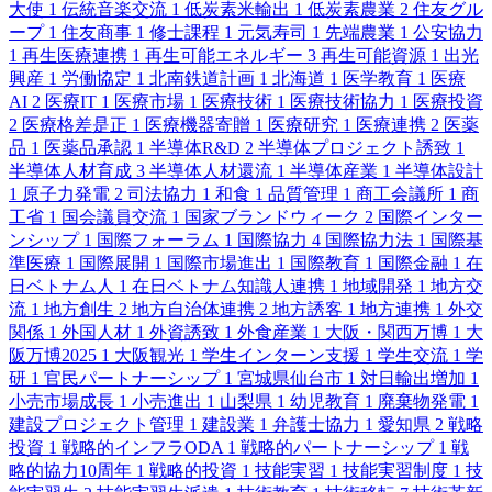
大使
1
伝統音楽交流
1
低炭素米輸出
1
低炭素農業
2
住友グル
ープ
1
住友商事
1
修士課程
1
元気寿司
1
先端農業
1
公安協力
1
再生医療連携
1
再生可能エネルギー
3
再生可能資源
1
出光
興産
1
労働協定
1
北南鉄道計画
1
北海道
1
医学教育
1
医療
AI
2
医療IT
1
医療市場
1
医療技術
1
医療技術協力
1
医療投資
2
医療格差是正
1
医療機器寄贈
1
医療研究
1
医療連携
2
医薬
品
1
医薬品承認
1
半導体R&D
2
半導体プロジェクト誘致
1
半導体人材育成
3
半導体人材還流
1
半導体産業
1
半導体設計
1
原子力発電
2
司法協力
1
和食
1
品質管理
1
商工会議所
1
商
工省
1
国会議員交流
1
国家ブランドウィーク
2
国際インター
ンシップ
1
国際フォーラム
1
国際協力
4
国際協力法
1
国際基
準医療
1
国際展開
1
国際市場進出
1
国際教育
1
国際金融
1
在
日ベトナム人
1
在日ベトナム知識人連携
1
地域開発
1
地方交
流
1
地方創生
2
地方自治体連携
2
地方誘客
1
地方連携
1
外交
関係
1
外国人材
1
外資誘致
1
外食産業
1
大阪・関西万博
1
大
阪万博2025
1
大阪観光
1
学生インターン支援
1
学生交流
1
学
研
1
官民パートナーシップ
1
宮城県仙台市
1
対日輸出増加
1
小売市場成長
1
小売進出
1
山梨県
1
幼児教育
1
廃棄物発電
1
建設プロジェクト管理
1
建設業
1
弁護士協力
1
愛知県
2
戦略
投資
1
戦略的インフラODA
1
戦略的パートナーシップ
1
戦
略的協力10周年
1
戦略的投資
1
技能実習
1
技能実習制度
1
技