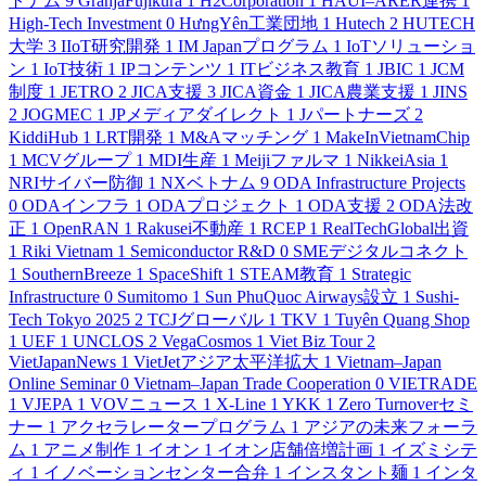
トナム
9
GranjaFujikura
1
H2Corporation
1
HAUI–ARER連携
1
High-Tech Investment
0
HưngYên工業団地
1
Hutech
2
HUTECH
大学
3
IIoT研究開発
1
IM Japanプログラム
1
IoTソリューショ
ン
1
IoT技術
1
IPコンテンツ
1
ITビジネス教育
1
JBIC
1
JCM
制度
1
JETRO
2
JICA支援
3
JICA資金
1
JICA農業支援
1
JINS
2
JOGMEC
1
JPメディアダイレクト
1
Jパートナーズ
2
KiddiHub
1
LRT開発
1
M&Aマッチング
1
MakeInVietnamChip
1
MCVグループ
1
MDI生産
1
Meijiファルマ
1
NikkeiAsia
1
NRIサイバー防御
1
NXベトナム
9
ODA Infrastructure Projects
0
ODAインフラ
1
ODAプロジェクト
1
ODA支援
2
ODA法改
正
1
OpenRAN
1
Rakusei不動産
1
RCEP
1
RealTechGlobal出資
1
Riki Vietnam
1
Semiconductor R&D
0
SMEデジタルコネクト
1
SouthernBreeze
1
SpaceShift
1
STEAM教育
1
Strategic
Infrastructure
0
Sumitomo
1
Sun PhuQuoc Airways設立
1
Sushi-
Tech Tokyo 2025
2
TCJグローバル
1
TKV
1
Tuyên Quang Shop
1
UEF
1
UNCLOS
2
VegaCosmos
1
Viet Biz Tour
2
VietJapanNews
1
VietJetアジア太平洋拡大
1
Vietnam–Japan
Online Seminar
0
Vietnam–Japan Trade Cooperation
0
VIETRADE
1
VJEPA
1
VOVニュース
1
X-Line
1
YKK
1
Zero Turnoverセミ
ナー
1
アクセラレータープログラム
1
アジアの未来フォーラ
ム
1
アニメ制作
1
イオン
1
イオン店舗倍増計画
1
イズミシテ
ィ
1
イノベーションセンター合弁
1
インスタント麺
1
インタ