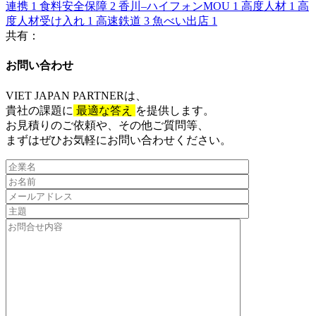
連携
1
食料安全保障
2
香川–ハイフォンMOU
1
高度人材
1
高
度人材受け入れ
1
高速鉄道
3
魚べい出店
1
共有：
お問い合わせ​
VIET JAPAN PARTNER
は、
貴社の課題に
最適な答え
を提供します。
お見積りのご依頼や、その他ご質問等、​
まずはぜひお気軽にお問い合わせください。​