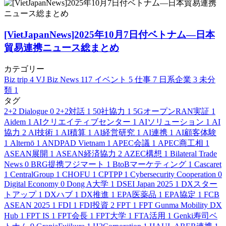
[VietJapanNews]2025年10月7日付ベトナム―日本
貿易連携ニュース総まとめ
カテゴリー
Biz trip
4
VJ Biz News
117
イベント
5
仕事
7
日系企業
3
未分
類
1
タグ
2+2 Dialogue
0
2+2対話
1
50社協力
1
5GオープンRAN実証
1
Aidem
1
AIクリエイティブセンター
1
AIソリューション
1
AI
協力
2
AI技術
1
AI積算
1
AI経営研究
1
AI連携
1
AI顧客体験
1
Alternō
1
ANDPAD Vietnam
1
APEC会議
1
APEC商工相
1
ASEAN展開
1
ASEAN経済協力
2
AZEC構想
1
Bilateral Trade
News
0
BRG提携フジマート
1
BtoBマーケティング
1
Cascaret
1
CentralGroup
1
CHOFU
1
CPTPP
1
Cybersecurity Cooperation
0
Digital Economy
0
Dong A大学
1
DSEI Japan 2025
1
DXスター
トアップ
1
DXハブ
1
DX推進
1
EPA医薬品
1
EPA協定
1
FCB
ASEAN 2025
1
FDI
1
FDI投資
2
FPT
1
FPT Gunma Mobility DX
Hub
1
FPT IS
1
FPT会長
1
FPT大学
1
FTA活用
1
Genki寿司ベ