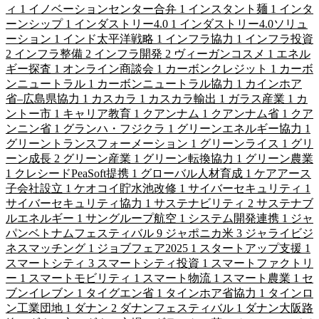
ィ
1
イノベーションセンター合弁
1
インスタント麺
1
インタ
ーンシップ
1
インダストリー4.0
1
インダストリー4.0ソリュ
ーション
1
インド太平洋戦略
1
インフラ協力
1
インフラ投資
2
インフラ整備
2
インフラ開発
2
ヴィーガンコスメ
1
エネル
ギー探査
1
オンライン商談会
1
カーボンクレジット
1
カーボ
ンニュートラル
1
カーボンニュートラル協力
1
カインホア
省–広島県協力
1
カスカラ
1
カスカラ輸出
1
ガラス産業
1
カ
ントー市
1
キャリア教育
1
クアンナム
1
クアンナム省
1
クア
ンニン省
1
グランハ・フジクラ
1
グリーンエネルギー協力
1
グリーントランスフォーメーション
1
グリーンライス
1
グリ
ーン成長
2
グリーン産業
1
グリーン転換協力
1
グリーン農業
1
クレシードPeaSoft提携
1
グローバル人材育成
1
ケアアース
子会社設立
1
ケオコイ貯水池改修
1
サイバーセキュリティ
1
サイバーセキュリティ協力
1
サステナビリティ
2
サステナブ
ルエネルギー
1
サングループ航空
1
システム開発連携
1
ジャ
パンベトナムフェスティバル
9
ジャポニカ米
3
ジャライビジ
ネスマッチング
1
ジョブフェア2025
1
スタートアップ支援
1
スマートシティ
3
スマートシティ投資
1
スマートファクトリ
ー
1
スマートモビリティ
1
スマート物流
1
スマート農業
1
セ
ブンイレブン
1
タイグエン省
1
タインホア省協力
1
タインロ
ン工業団地
1
ダナン
2
ダナンフェスティバル
1
ダナン大阪路