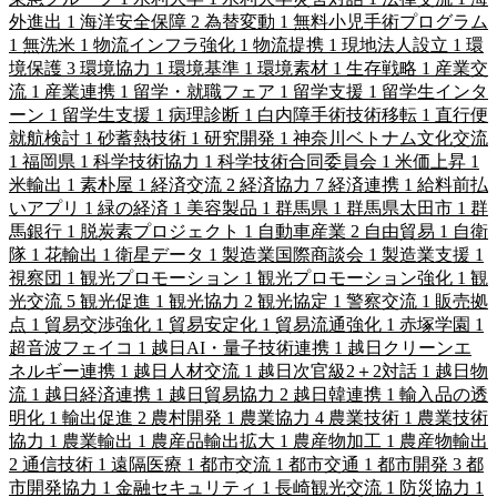
外進出
1
海洋安全保障
2
為替変動
1
無料小児手術プログラム
1
無洗米
1
物流インフラ強化
1
物流提携
1
現地法人設立
1
環
境保護
3
環境協力
1
環境基準
1
環境素材
1
生存戦略
1
産業交
流
1
産業連携
1
留学・就職フェア
1
留学支援
1
留学生インタ
ーン
1
留学生支援
1
病理診断
1
白内障手術技術移転
1
直行便
就航検討
1
砂蓄熱技術
1
研究開発
1
神奈川ベトナム文化交流
1
福岡県
1
科学技術協力
1
科学技術合同委員会
1
米価上昇
1
米輸出
1
素朴屋
1
経済交流
2
経済協力
7
経済連携
1
給料前払
いアプリ
1
緑の経済
1
美容製品
1
群馬県
1
群馬県太田市
1
群
馬銀行
1
脱炭素プロジェクト
1
自動車産業
2
自由貿易
1
自衛
隊
1
花輸出
1
衛星データ
1
製造業国際商談会
1
製造業支援
1
視察団
1
観光プロモーション
1
観光プロモーション強化
1
観
光交流
5
観光促進
1
観光協力
2
観光協定
1
警察交流
1
販売拠
点
1
貿易交渉強化
1
貿易安定化
1
貿易流通強化
1
赤塚学園
1
超音波フェイコ
1
越日AI・量子技術連携
1
越日クリーンエ
ネルギー連携
1
越日人材交流
1
越日次官級2＋2対話
1
越日物
流
1
越日経済連携
1
越日貿易協力
2
越日韓連携
1
輸入品の透
明化
1
輸出促進
2
農村開発
1
農業協力
4
農業技術
1
農業技術
協力
1
農業輸出
1
農産品輸出拡大
1
農産物加工
1
農産物輸出
2
通信技術
1
遠隔医療
1
都市交流
1
都市交通
1
都市開発
3
都
市開発協力
1
金融セキュリティ
1
長崎観光交流
1
防災協力
1