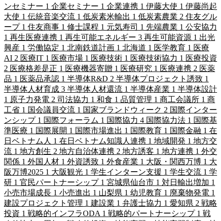
ンセミナー
1
企業セミナー
1
企業連携
1
伊藤大使
1
伊藤尚起
大使
1
伝統音楽交流
1
低炭素米輸出
1
低炭素農業
2
住友グル
ープ
1
住友商事
1
修士課程
1
元気寿司
1
先端農業
1
公安協力
1
再生医療連携
1
再生可能エネルギー
3
再生可能資源
1
出光
興産
1
労働協定
1
北南鉄道計画
1
北海道
1
医学教育
1
医療
AI
2
医療IT
1
医療市場
1
医療技術
1
医療技術協力
1
医療投資
2
医療格差是正
1
医療機器寄贈
1
医療研究
1
医療連携
2
医薬
品
1
医薬品承認
1
半導体R&D
2
半導体プロジェクト誘致
1
半導体人材育成
3
半導体人材還流
1
半導体産業
1
半導体設計
1
原子力発電
2
司法協力
1
和食
1
品質管理
1
商工会議所
1
商
工省
1
国会議員交流
1
国家ブランドウィーク
2
国際インター
ンシップ
1
国際フォーラム
1
国際協力
4
国際協力法
1
国際基
準医療
1
国際展開
1
国際市場進出
1
国際教育
1
国際金融
1
在
日ベトナム人
1
在日ベトナム知識人連携
1
地域開発
1
地方交
流
1
地方創生
2
地方自治体連携
2
地方誘客
1
地方連携
1
外交
関係
1
外国人材
1
外資誘致
1
外食産業
1
大阪・関西万博
1
大
阪万博2025
1
大阪観光
1
学生インターン支援
1
学生交流
1
学
研
1
官民パートナーシップ
1
宮城県仙台市
1
対日輸出増加
1
小売市場成長
1
小売進出
1
山梨県
1
幼児教育
1
廃棄物発電
1
建設プロジェクト管理
1
建設業
1
弁護士協力
1
愛知県
2
戦略
投資
1
戦略的インフラODA
1
戦略的パートナーシップ
1
戦