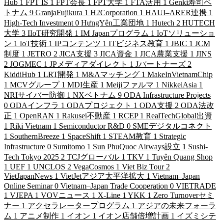
Hub
1
FPT IS
1
FPT会長
1
FPT大学
1
FTA活用
1
Genki寿司ベ
トナム
9
GranjaFujikura
1
H2Corporation
1
HAUI–ARER連携
1
High-Tech Investment
0
HưngYên工業団地
1
Hutech
2
HUTECH
大学
3
IIoT研究開発
1
IM Japanプログラム
1
IoTソリューショ
ン
1
IoT技術
1
IPコンテンツ
1
ITビジネス教育
1
JBIC
1
JCM
制度
1
JETRO
2
JICA支援
3
JICA資金
1
JICA農業支援
1
JINS
2
JOGMEC
1
JPメディアダイレクト
1
Jパートナーズ
2
KiddiHub
1
LRT開発
1
M&Aマッチング
1
MakeInVietnamChip
1
MCVグループ
1
MDI生産
1
Meijiファルマ
1
NikkeiAsia
1
NRIサイバー防御
1
NXベトナム
9
ODA Infrastructure Projects
0
ODAインフラ
1
ODAプロジェクト
1
ODA支援
2
ODA法改
正
1
OpenRAN
1
Rakusei不動産
1
RCEP
1
RealTechGlobal出資
1
Riki Vietnam
1
Semiconductor R&D
0
SMEデジタルコネクト
1
SouthernBreeze
1
SpaceShift
1
STEAM教育
1
Strategic
Infrastructure
0
Sumitomo
1
Sun PhuQuoc Airways設立
1
Sushi-
Tech Tokyo 2025
2
TCJグローバル
1
TKV
1
Tuyên Quang Shop
1
UEF
1
UNCLOS
2
VegaCosmos
1
Viet Biz Tour
2
VietJapanNews
1
VietJetアジア太平洋拡大
1
Vietnam–Japan
Online Seminar
0
Vietnam–Japan Trade Cooperation
0
VIETRADE
1
VJEPA
1
VOVニュース
1
X-Line
1
YKK
1
Zero Turnoverセミ
ナー
1
アクセラレータープログラム
1
アジアの未来フォーラ
ム
1
アニメ制作
1
イオン
1
イオン店舗倍増計画
1
イズミシテ