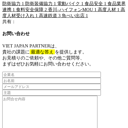
防衛協力
1
防衛装備協力
1
電動バイク
1
食品安全
1
食品業界
連携
1
食料安全保障
2
香川–ハイフォンMOU
1
高度人材
1
高
度人材受け入れ
1
高速鉄道
3
魚べい出店
1
共有：
お問い合わせ​
VIET JAPAN PARTNER
は、
貴社の課題に
最適な答え
を提供します。
お見積りのご依頼や、その他ご質問等、​
まずはぜひお気軽にお問い合わせください。​