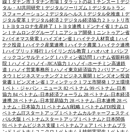
線
1
ダナン市
3
ダナン市場
1
ダラットの花
1
チンスー
1
デジ
タル・AI共同研究
1
デジタルツーリズム
1
デジタルトラン
スフォーメーション
2
デジタルヘルス
1
デジタル化推進
1
デ
ジタル変革
1
デジタル経済
2
デジタル経済協力
2
トットリ市
1
トヨタコロナ生産終了
1
トヨタ連携
1
ドンナイ省
1
ナムロ
ン
1
ナムロンググループ
1
ニアショア開発
1
ニントゥアン省
2
バイオマス発電
1
ハイズオン省
1
ハイテク人材育成
1
ハイ
テク投資
1
ハイテク産業連携
1
ハイテク農業
3
ハイテク連携
1
ハイブリッド移行
1
バイリンガル教育
1
ハオハオ
1
パシフ
ィックコンサルティング
1
ハティン省訪問
1
ハナム省眼科病
院
1
ハノイ
2
ハノイ–JICA協力
1
ハノイ–ホーチミン高速鉄
道
1
ハノイ営業事務所
1
ハノイ東京経済協力
2
バリア＝ブン
タウ
1
ビジネスマッチング
2
ビジネス展開
1
ビンズオン投資
覚書
1
ビンズオン省
1
フィンテック
1
フエ市開発
1
フエ環境
1
ベト・ジャパン・ニュース
82
ベトナム
99
ベトナム–日本
協力
84
ベトナム–日本経済フォーラム
28
ベトナム–日本経済
連携
28
ベトナム–日本貿易協力
28
ベトナム–日本連携
28
ベ
トナム・日本協力
11
ベトナムAI戦略
1
ベトナムFDI投資
1
ベトナムITスタートアップ
1
ベトナムカルチャーフェスティ
バル大阪
1
ベトナムスタートアップ
1
ベトナムと日本関係
91
ベトナムビジネス支援
1
ベトナムフェア
1
ベトナムブラ
ンド
1
ベトナムユニクロ
1
ベトナム人技能実習生
1
ベトナム