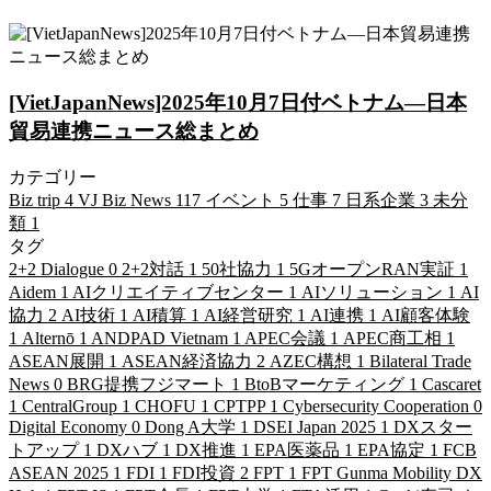
[VietJapanNews]2025年10月7日付ベトナム―日本
貿易連携ニュース総まとめ
カテゴリー
Biz trip
4
VJ Biz News
117
イベント
5
仕事
7
日系企業
3
未分
類
1
タグ
2+2 Dialogue
0
2+2対話
1
50社協力
1
5GオープンRAN実証
1
Aidem
1
AIクリエイティブセンター
1
AIソリューション
1
AI
協力
2
AI技術
1
AI積算
1
AI経営研究
1
AI連携
1
AI顧客体験
1
Alternō
1
ANDPAD Vietnam
1
APEC会議
1
APEC商工相
1
ASEAN展開
1
ASEAN経済協力
2
AZEC構想
1
Bilateral Trade
News
0
BRG提携フジマート
1
BtoBマーケティング
1
Cascaret
1
CentralGroup
1
CHOFU
1
CPTPP
1
Cybersecurity Cooperation
0
Digital Economy
0
Dong A大学
1
DSEI Japan 2025
1
DXスター
トアップ
1
DXハブ
1
DX推進
1
EPA医薬品
1
EPA協定
1
FCB
ASEAN 2025
1
FDI
1
FDI投資
2
FPT
1
FPT Gunma Mobility DX