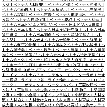
人材
1
ベトナム人材戦略
1
ベトナム企業
2
ベトナム初出店
1
ベトナム労働協力
1
ベトナム国防展示
1
ベトナム小売業界
1
ベトナム就職
1
ベトナム市場
2
ベトナム市場進出
1
ベトナム
投資
90
ベトナム投資促進
1
ベトナム拠点
1
ベトナム料理
1
ベトナム日本ビジネス支援
89
ベトナム日本ビジネス連携
1
ベトナム日本大学
2
ベトナム日本技術研究所
1
ベトナム日本
貿易連携
1
ベトナム日本関係
3
ベトナム産LNG輸入
1
ベト
ナム祭り
1
ベトナム米
4
ベトナム米輸出
2
ベトナム経済
10
ベトナム航空20周年
1
ベトナム製品
2
ベトナム製品輸出
1
ベ
トナム製造業
1
ベトナム観光
1
ベトナム農業
1
ベトナム農産
物
2
ベトナム通訳
87
ベトナム進出
4
ベトナム進出支援
91
ベ
トナム食文化
1
ベトナム館
1
ヘルスケア人道支援
1
ホーチミ
ン
1
ホーチミンFDI
1
ホーチミン市
2
ホイ次官
1
ホッカイド
ウ経済連携
10
ポップアップストア
1
ホンダベトナム
1
メイ
ド・イン・ベトナム
2
メコンデルタ
1
モンスターラボ
1
ヤオ
コー投資
1
ライチャウ省
1
ライチ輸出
1
ルートイン
1
ロジス
ティクス
1
ロボティクス
1
ワークジャパン
1
三菱総研ベトナ
ム法人
1
三重県
1
中小企業マッチング
1
中標津町
1
中部国際
空港
1
九州中小企業
1
交通インフラ協力
1
京都観光
1
人材交
流
1
人材協力
1
人材受け入れ
1
人材支援
1
人材育成
2
人材育
成支援
1
人材連携
2
介護人材
1
介護人材育成
1
企業オンライ