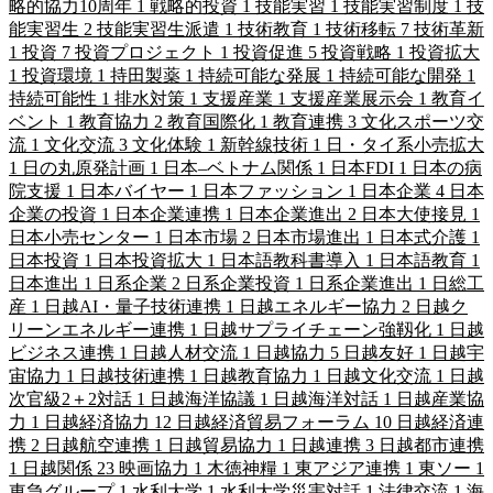
略的協力10周年
1
戦略的投資
1
技能実習
1
技能実習制度
1
技
能実習生
2
技能実習生派遣
1
技術教育
1
技術移転
7
技術革新
1
投資
7
投資プロジェクト
1
投資促進
5
投資戦略
1
投資拡大
1
投資環境
1
持田製薬
1
持続可能な発展
1
持続可能な開発
1
持続可能性
1
排水対策
1
支援産業
1
支援産業展示会
1
教育イ
ベント
1
教育協力
2
教育国際化
1
教育連携
3
文化スポーツ交
流
1
文化交流
3
文化体験
1
新幹線技術
1
日・タイ系小売拡大
1
日の丸原発計画
1
日本–ベトナム関係
1
日本FDI
1
日本の病
院支援
1
日本バイヤー
1
日本ファッション
1
日本企業
4
日本
企業の投資
1
日本企業連携
1
日本企業進出
2
日本大使接見
1
日本小売センター
1
日本市場
2
日本市場進出
1
日本式介護
1
日本投資
1
日本投資拡大
1
日本語教科書導入
1
日本語教育
1
日本進出
1
日系企業
2
日系企業投資
1
日系企業進出
1
日総工
産
1
日越AI・量子技術連携
1
日越エネルギー協力
2
日越ク
リーンエネルギー連携
1
日越サプライチェーン強靱化
1
日越
ビジネス連携
1
日越人材交流
1
日越協力
5
日越友好
1
日越宇
宙協力
1
日越技術連携
1
日越教育協力
1
日越文化交流
1
日越
次官級2＋2対話
1
日越海洋協議
1
日越海洋対話
1
日越産業協
力
1
日越経済協力
12
日越経済貿易フォーラム
10
日越経済連
携
2
日越航空連携
1
日越貿易協力
1
日越連携
3
日越都市連携
1
日越関係
23
映画協力
1
木徳神糧
1
東アジア連携
1
東ソー
1
東急グループ
1
水利大学
1
水利大学災害対話
1
法律交流
1
海