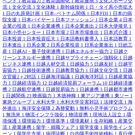
ベント
1
教育協力
2
教育国際化
1
教育連携
3
文化スポーツ交
流
1
文化交流
3
文化体験
1
新幹線技術
1
日・タイ系小売拡大
1
日の丸原発計画
1
日本–ベトナム関係
1
日本FDI
1
日本の病
院支援
1
日本バイヤー
1
日本ファッション
1
日本企業
4
日本
企業の投資
1
日本企業連携
1
日本企業進出
2
日本大使接見
1
日本小売センター
1
日本市場
2
日本市場進出
1
日本式介護
1
日本投資
1
日本投資拡大
1
日本語教科書導入
1
日本語教育
1
日本進出
1
日系企業
2
日系企業投資
1
日系企業進出
1
日総工
産
1
日越AI・量子技術連携
1
日越エネルギー協力
2
日越ク
リーンエネルギー連携
1
日越サプライチェーン強靱化
1
日越
ビジネス連携
1
日越人材交流
1
日越協力
5
日越友好
1
日越宇
宙協力
1
日越技術連携
1
日越教育協力
1
日越文化交流
1
日越
次官級2＋2対話
1
日越海洋協議
1
日越海洋対話
1
日越産業協
力
1
日越経済協力
12
日越経済貿易フォーラム
10
日越経済連
携
2
日越航空連携
1
日越貿易協力
1
日越連携
3
日越都市連携
1
日越関係
23
映画協力
1
木徳神糧
1
東アジア連携
1
東ソー
1
東急グループ
1
水利大学
1
水利大学災害対話
1
法律交流
1
海
外進出
1
海洋安全保障
2
為替変動
1
無料小児手術プログラム
1
無洗米
1
物流インフラ強化
1
物流提携
1
現地法人設立
1
環
境保護
3
環境協力
1
環境基準
1
環境素材
1
生存戦略
1
産業交
流
1
産業連携
1
留学・就職フェア
1
留学支援
1
留学生インタ
ーン
1
留学生支援
1
病理診断
1
白内障手術技術移転
1
直行便