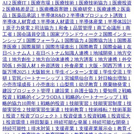
AI
2
医療IT
1
医療市場
1
医療技術
1
医療技術協力
1
医療投資
2
医療格差是正
1
医療機器寄贈
1
医療研究
1
医療連携
2
医薬
品
1
医薬品承認
1
半導体R&D
2
半導体プロジェクト誘致
1
半導体人材育成
3
半導体人材還流
1
半導体産業
1
半導体設計
1
原子力発電
2
司法協力
1
和食
1
品質管理
1
商工会議所
1
商
工省
1
国会議員交流
1
国家ブランドウィーク
2
国際インター
ンシップ
1
国際フォーラム
1
国際協力
4
国際協力法
1
国際基
準医療
1
国際展開
1
国際市場進出
1
国際教育
1
国際金融
1
在
日ベトナム人
1
在日ベトナム知識人連携
1
地域開発
1
地方交
流
1
地方創生
2
地方自治体連携
2
地方誘客
1
地方連携
1
外交
関係
1
外国人材
1
外資誘致
1
外食産業
1
大阪・関西万博
1
大
阪万博2025
1
大阪観光
1
学生インターン支援
1
学生交流
1
学
研
1
官民パートナーシップ
1
宮城県仙台市
1
対日輸出増加
1
小売市場成長
1
小売進出
1
山梨県
1
幼児教育
1
廃棄物発電
1
建設プロジェクト管理
1
建設業
1
弁護士協力
1
愛知県
2
戦略
投資
1
戦略的インフラODA
1
戦略的パートナーシップ
1
戦
略的協力10周年
1
戦略的投資
1
技能実習
1
技能実習制度
1
技
能実習生
2
技能実習生派遣
1
技術教育
1
技術移転
7
技術革新
1
投資
7
投資プロジェクト
1
投資促進
5
投資戦略
1
投資拡大
1
投資環境
1
持田製薬
1
持続可能な発展
1
持続可能な開発
1
持続可能性
1
排水対策
1
支援産業
1
支援産業展示会
1
教育イ