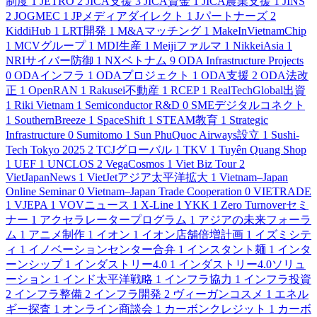
制度
1
JETRO
2
JICA支援
3
JICA資金
1
JICA農業支援
1
JINS
2
JOGMEC
1
JPメディアダイレクト
1
Jパートナーズ
2
KiddiHub
1
LRT開発
1
M&Aマッチング
1
MakeInVietnamChip
1
MCVグループ
1
MDI生産
1
Meijiファルマ
1
NikkeiAsia
1
NRIサイバー防御
1
NXベトナム
9
ODA Infrastructure Projects
0
ODAインフラ
1
ODAプロジェクト
1
ODA支援
2
ODA法改
正
1
OpenRAN
1
Rakusei不動産
1
RCEP
1
RealTechGlobal出資
1
Riki Vietnam
1
Semiconductor R&D
0
SMEデジタルコネクト
1
SouthernBreeze
1
SpaceShift
1
STEAM教育
1
Strategic
Infrastructure
0
Sumitomo
1
Sun PhuQuoc Airways設立
1
Sushi-
Tech Tokyo 2025
2
TCJグローバル
1
TKV
1
Tuyên Quang Shop
1
UEF
1
UNCLOS
2
VegaCosmos
1
Viet Biz Tour
2
VietJapanNews
1
VietJetアジア太平洋拡大
1
Vietnam–Japan
Online Seminar
0
Vietnam–Japan Trade Cooperation
0
VIETRADE
1
VJEPA
1
VOVニュース
1
X-Line
1
YKK
1
Zero Turnoverセミ
ナー
1
アクセラレータープログラム
1
アジアの未来フォーラ
ム
1
アニメ制作
1
イオン
1
イオン店舗倍増計画
1
イズミシテ
ィ
1
イノベーションセンター合弁
1
インスタント麺
1
インタ
ーンシップ
1
インダストリー4.0
1
インダストリー4.0ソリュ
ーション
1
インド太平洋戦略
1
インフラ協力
1
インフラ投資
2
インフラ整備
2
インフラ開発
2
ヴィーガンコスメ
1
エネル
ギー探査
1
オンライン商談会
1
カーボンクレジット
1
カーボ