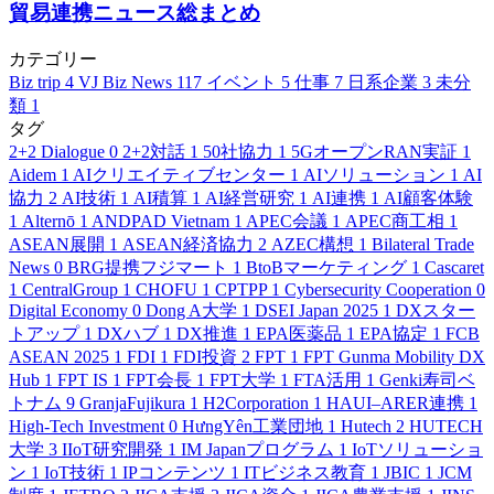
貿易連携ニュース総まとめ
カテゴリー
Biz trip
4
VJ Biz News
117
イベント
5
仕事
7
日系企業
3
未分
類
1
タグ
2+2 Dialogue
0
2+2対話
1
50社協力
1
5GオープンRAN実証
1
Aidem
1
AIクリエイティブセンター
1
AIソリューション
1
AI
協力
2
AI技術
1
AI積算
1
AI経営研究
1
AI連携
1
AI顧客体験
1
Alternō
1
ANDPAD Vietnam
1
APEC会議
1
APEC商工相
1
ASEAN展開
1
ASEAN経済協力
2
AZEC構想
1
Bilateral Trade
News
0
BRG提携フジマート
1
BtoBマーケティング
1
Cascaret
1
CentralGroup
1
CHOFU
1
CPTPP
1
Cybersecurity Cooperation
0
Digital Economy
0
Dong A大学
1
DSEI Japan 2025
1
DXスター
トアップ
1
DXハブ
1
DX推進
1
EPA医薬品
1
EPA協定
1
FCB
ASEAN 2025
1
FDI
1
FDI投資
2
FPT
1
FPT Gunma Mobility DX
Hub
1
FPT IS
1
FPT会長
1
FPT大学
1
FTA活用
1
Genki寿司ベ
トナム
9
GranjaFujikura
1
H2Corporation
1
HAUI–ARER連携
1
High-Tech Investment
0
HưngYên工業団地
1
Hutech
2
HUTECH
大学
3
IIoT研究開発
1
IM Japanプログラム
1
IoTソリューショ
ン
1
IoT技術
1
IPコンテンツ
1
ITビジネス教育
1
JBIC
1
JCM