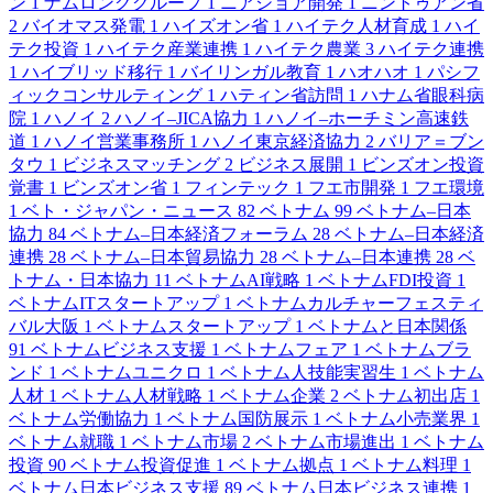
ン
1
ナムロンググループ
1
ニアショア開発
1
ニントゥアン省
2
バイオマス発電
1
ハイズオン省
1
ハイテク人材育成
1
ハイ
テク投資
1
ハイテク産業連携
1
ハイテク農業
3
ハイテク連携
1
ハイブリッド移行
1
バイリンガル教育
1
ハオハオ
1
パシフ
ィックコンサルティング
1
ハティン省訪問
1
ハナム省眼科病
院
1
ハノイ
2
ハノイ–JICA協力
1
ハノイ–ホーチミン高速鉄
道
1
ハノイ営業事務所
1
ハノイ東京経済協力
2
バリア＝ブン
タウ
1
ビジネスマッチング
2
ビジネス展開
1
ビンズオン投資
覚書
1
ビンズオン省
1
フィンテック
1
フエ市開発
1
フエ環境
1
ベト・ジャパン・ニュース
82
ベトナム
99
ベトナム–日本
協力
84
ベトナム–日本経済フォーラム
28
ベトナム–日本経済
連携
28
ベトナム–日本貿易協力
28
ベトナム–日本連携
28
ベ
トナム・日本協力
11
ベトナムAI戦略
1
ベトナムFDI投資
1
ベトナムITスタートアップ
1
ベトナムカルチャーフェスティ
バル大阪
1
ベトナムスタートアップ
1
ベトナムと日本関係
91
ベトナムビジネス支援
1
ベトナムフェア
1
ベトナムブラ
ンド
1
ベトナムユニクロ
1
ベトナム人技能実習生
1
ベトナム
人材
1
ベトナム人材戦略
1
ベトナム企業
2
ベトナム初出店
1
ベトナム労働協力
1
ベトナム国防展示
1
ベトナム小売業界
1
ベトナム就職
1
ベトナム市場
2
ベトナム市場進出
1
ベトナム
投資
90
ベトナム投資促進
1
ベトナム拠点
1
ベトナム料理
1
ベトナム日本ビジネス支援
89
ベトナム日本ビジネス連携
1