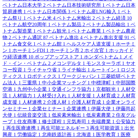
ベトナム日本大学
2
ベトナム日本技術研究所
1
ベトナム日本
貿易連携
1
ベトナム日本関係
3
ベトナム産LNG輸入
1
ベト
ナム祭り
1
ベトナム米
4
ベトナム米輸出
2
ベトナム経済
10
ベトナム航空20周年
1
ベトナム製品
2
ベトナム製品輸出
1
ベ
トナム製造業
1
ベトナム観光
1
ベトナム農業
1
ベトナム農産
物
2
ベトナム通訳
87
ベトナム進出
4
ベトナム進出支援
91
ベ
トナム食文化
1
ベトナム館
1
ヘルスケア人道支援
1
ホーチミ
ン
1
ホーチミンFDI
1
ホーチミン市
2
ホイ次官
1
ホッカイド
ウ経済連携
10
ポップアップストア
1
ホンダベトナム
1
メイ
ド・イン・ベトナム
2
メコンデルタ
1
モンスターラボ
1
ヤオ
コー投資
1
ライチャウ省
1
ライチ輸出
1
ルートイン
1
ロジス
ティクス
1
ロボティクス
1
ワークジャパン
1
三菱総研ベトナ
ム法人
1
三重県
1
中小企業マッチング
1
中標津町
1
中部国際
空港
1
九州中小企業
1
交通インフラ協力
1
京都観光
1
人材交
流
1
人材協力
1
人材受け入れ
1
人材支援
1
人材育成
2
人材育
成支援
1
人材連携
2
介護人材
1
介護人材育成
1
企業オンライ
ンセミナー
1
企業セミナー
1
企業連携
1
伊藤大使
1
伊藤尚起
大使
1
伝統音楽交流
1
低炭素米輸出
1
低炭素農業
2
住友グル
ープ
1
住友商事
1
修士課程
1
元気寿司
1
先端農業
1
公安協力
1
再生医療連携
1
再生可能エネルギー
3
再生可能資源
1
出光
興産
1
労働協定
1
北南鉄道計画
1
北海道
1
医学教育
1
医療