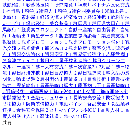
就航検討
1
砂蓄熱技術
1
研究開発
1
神奈川ベトナム文化交流
1
福岡県
1
科学技術協力
1
科学技術合同委員会
1
米価上昇
1
米輸出
1
素朴屋
1
経済交流
2
経済協力
7
経済連携
1
給料前払
いアプリ
1
緑の経済
1
美容製品
1
群馬県
1
群馬県太田市
1
群
馬銀行
1
脱炭素プロジェクト
1
自動車産業
2
自由貿易
1
自衛
隊
1
花輸出
1
衛星データ
1
製造業国際商談会
1
製造業支援
1
視察団
1
観光プロモーション
1
観光プロモーション強化
1
観
光交流
5
観光促進
1
観光協力
2
観光協定
1
警察交流
1
販売拠
点
1
貿易交渉強化
1
貿易安定化
1
貿易流通強化
1
赤塚学園
1
超音波フェイコ
1
越日AI・量子技術連携
1
越日クリーンエ
ネルギー連携
1
越日人材交流
1
越日次官級2＋2対話
1
越日物
流
1
越日経済連携
1
越日貿易協力
2
越日韓連携
1
輸入品の透
明化
1
輸出促進
2
農村開発
1
農業協力
4
農業技術
1
農業技術
協力
1
農業輸出
1
農産品輸出拡大
1
農産物加工
1
農産物輸出
2
通信技術
1
遠隔医療
1
都市交流
1
都市交通
1
都市開発
3
都
市開発協力
1
金融セキュリティ
1
長崎観光交流
1
防災協力
1
防衛協力
1
防衛装備協力
1
電動バイク
1
食品安全
1
食品業界
連携
1
食料安全保障
2
香川–ハイフォンMOU
1
高度人材
1
高
度人材受け入れ
1
高速鉄道
3
魚べい出店
1
共有：