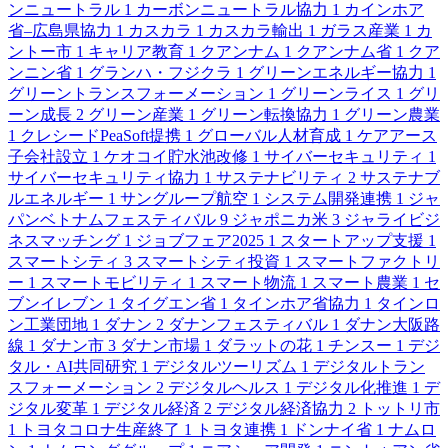
ンニュートラル
1
カーボンニュートラル協力
1
カインホア
省–広島県協力
1
カスカラ
1
カスカラ輸出
1
ガラス産業
1
カ
ントー市
1
キャリア教育
1
クアンナム
1
クアンナム省
1
クア
ンニン省
1
グランハ・フジクラ
1
グリーンエネルギー協力
1
グリーントランスフォーメーション
1
グリーンライス
1
グリ
ーン成長
2
グリーン産業
1
グリーン転換協力
1
グリーン農業
1
クレシードPeaSoft提携
1
グローバル人材育成
1
ケアアース
子会社設立
1
ケオコイ貯水池改修
1
サイバーセキュリティ
1
サイバーセキュリティ協力
1
サステナビリティ
2
サステナブ
ルエネルギー
1
サングループ航空
1
システム開発連携
1
ジャ
パンベトナムフェスティバル
9
ジャポニカ米
3
ジャライビジ
ネスマッチング
1
ジョブフェア2025
1
スタートアップ支援
1
スマートシティ
3
スマートシティ投資
1
スマートファクトリ
ー
1
スマートモビリティ
1
スマート物流
1
スマート農業
1
セ
ブンイレブン
1
タイグエン省
1
タインホア省協力
1
タインロ
ン工業団地
1
ダナン
2
ダナンフェスティバル
1
ダナン大阪路
線
1
ダナン市
3
ダナン市場
1
ダラットの花
1
チンスー
1
デジ
タル・AI共同研究
1
デジタルツーリズム
1
デジタルトラン
スフォーメーション
2
デジタルヘルス
1
デジタル化推進
1
デ
ジタル変革
1
デジタル経済
2
デジタル経済協力
2
トットリ市
1
トヨタコロナ生産終了
1
トヨタ連携
1
ドンナイ省
1
ナムロ