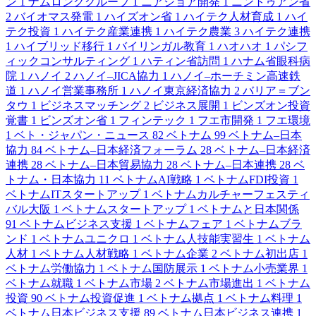
ン
1
ナムロンググループ
1
ニアショア開発
1
ニントゥアン省
2
バイオマス発電
1
ハイズオン省
1
ハイテク人材育成
1
ハイ
テク投資
1
ハイテク産業連携
1
ハイテク農業
3
ハイテク連携
1
ハイブリッド移行
1
バイリンガル教育
1
ハオハオ
1
パシフ
ィックコンサルティング
1
ハティン省訪問
1
ハナム省眼科病
院
1
ハノイ
2
ハノイ–JICA協力
1
ハノイ–ホーチミン高速鉄
道
1
ハノイ営業事務所
1
ハノイ東京経済協力
2
バリア＝ブン
タウ
1
ビジネスマッチング
2
ビジネス展開
1
ビンズオン投資
覚書
1
ビンズオン省
1
フィンテック
1
フエ市開発
1
フエ環境
1
ベト・ジャパン・ニュース
82
ベトナム
99
ベトナム–日本
協力
84
ベトナム–日本経済フォーラム
28
ベトナム–日本経済
連携
28
ベトナム–日本貿易協力
28
ベトナム–日本連携
28
ベ
トナム・日本協力
11
ベトナムAI戦略
1
ベトナムFDI投資
1
ベトナムITスタートアップ
1
ベトナムカルチャーフェスティ
バル大阪
1
ベトナムスタートアップ
1
ベトナムと日本関係
91
ベトナムビジネス支援
1
ベトナムフェア
1
ベトナムブラ
ンド
1
ベトナムユニクロ
1
ベトナム人技能実習生
1
ベトナム
人材
1
ベトナム人材戦略
1
ベトナム企業
2
ベトナム初出店
1
ベトナム労働協力
1
ベトナム国防展示
1
ベトナム小売業界
1
ベトナム就職
1
ベトナム市場
2
ベトナム市場進出
1
ベトナム
投資
90
ベトナム投資促進
1
ベトナム拠点
1
ベトナム料理
1
ベトナム日本ビジネス支援
89
ベトナム日本ビジネス連携
1