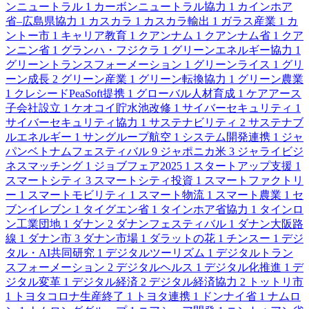
ンニュートラル
1
カーボンニュートラル協力
1
カインホア
省–広島県協力
1
カスカラ
1
カスカラ輸出
1
ガラス産業
1
カ
ントー市
1
キャリア教育
1
クアンナム
1
クアンナム省
1
クア
ンニン省
1
グランハ・フジクラ
1
グリーンエネルギー協力
1
グリーントランスフォーメーション
1
グリーンライス
1
グリ
ーン成長
2
グリーン産業
1
グリーン転換協力
1
グリーン農業
1
クレシードPeaSoft提携
1
グローバル人材育成
1
ケアアース
子会社設立
1
ケオコイ貯水池改修
1
サイバーセキュリティ
1
サイバーセキュリティ協力
1
サステナビリティ
2
サステナブ
ルエネルギー
1
サングループ航空
1
システム開発連携
1
ジャ
パンベトナムフェスティバル
9
ジャポニカ米
3
ジャライビジ
ネスマッチング
1
ジョブフェア2025
1
スタートアップ支援
1
スマートシティ
3
スマートシティ投資
1
スマートファクトリ
ー
1
スマートモビリティ
1
スマート物流
1
スマート農業
1
セ
ブンイレブン
1
タイグエン省
1
タインホア省協力
1
タインロ
ン工業団地
1
ダナン
2
ダナンフェスティバル
1
ダナン大阪路
線
1
ダナン市
3
ダナン市場
1
ダラットの花
1
チンスー
1
デジ
タル・AI共同研究
1
デジタルツーリズム
1
デジタルトラン
スフォーメーション
2
デジタルヘルス
1
デジタル化推進
1
デ
ジタル変革
1
デジタル経済
2
デジタル経済協力
2
トットリ市
1
トヨタコロナ生産終了
1
トヨタ連携
1
ドンナイ省
1
ナムロ