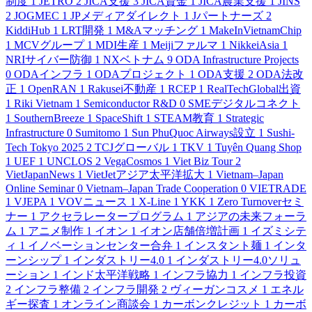
制度
1
JETRO
2
JICA支援
3
JICA資金
1
JICA農業支援
1
JINS
2
JOGMEC
1
JPメディアダイレクト
1
Jパートナーズ
2
KiddiHub
1
LRT開発
1
M&Aマッチング
1
MakeInVietnamChip
1
MCVグループ
1
MDI生産
1
Meijiファルマ
1
NikkeiAsia
1
NRIサイバー防御
1
NXベトナム
9
ODA Infrastructure Projects
0
ODAインフラ
1
ODAプロジェクト
1
ODA支援
2
ODA法改
正
1
OpenRAN
1
Rakusei不動産
1
RCEP
1
RealTechGlobal出資
1
Riki Vietnam
1
Semiconductor R&D
0
SMEデジタルコネクト
1
SouthernBreeze
1
SpaceShift
1
STEAM教育
1
Strategic
Infrastructure
0
Sumitomo
1
Sun PhuQuoc Airways設立
1
Sushi-
Tech Tokyo 2025
2
TCJグローバル
1
TKV
1
Tuyên Quang Shop
1
UEF
1
UNCLOS
2
VegaCosmos
1
Viet Biz Tour
2
VietJapanNews
1
VietJetアジア太平洋拡大
1
Vietnam–Japan
Online Seminar
0
Vietnam–Japan Trade Cooperation
0
VIETRADE
1
VJEPA
1
VOVニュース
1
X-Line
1
YKK
1
Zero Turnoverセミ
ナー
1
アクセラレータープログラム
1
アジアの未来フォーラ
ム
1
アニメ制作
1
イオン
1
イオン店舗倍増計画
1
イズミシテ
ィ
1
イノベーションセンター合弁
1
インスタント麺
1
インタ
ーンシップ
1
インダストリー4.0
1
インダストリー4.0ソリュ
ーション
1
インド太平洋戦略
1
インフラ協力
1
インフラ投資
2
インフラ整備
2
インフラ開発
2
ヴィーガンコスメ
1
エネル
ギー探査
1
オンライン商談会
1
カーボンクレジット
1
カーボ