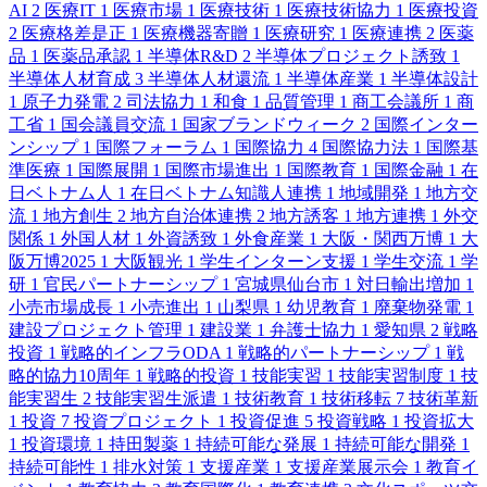
AI
2
医療IT
1
医療市場
1
医療技術
1
医療技術協力
1
医療投資
2
医療格差是正
1
医療機器寄贈
1
医療研究
1
医療連携
2
医薬
品
1
医薬品承認
1
半導体R&D
2
半導体プロジェクト誘致
1
半導体人材育成
3
半導体人材還流
1
半導体産業
1
半導体設計
1
原子力発電
2
司法協力
1
和食
1
品質管理
1
商工会議所
1
商
工省
1
国会議員交流
1
国家ブランドウィーク
2
国際インター
ンシップ
1
国際フォーラム
1
国際協力
4
国際協力法
1
国際基
準医療
1
国際展開
1
国際市場進出
1
国際教育
1
国際金融
1
在
日ベトナム人
1
在日ベトナム知識人連携
1
地域開発
1
地方交
流
1
地方創生
2
地方自治体連携
2
地方誘客
1
地方連携
1
外交
関係
1
外国人材
1
外資誘致
1
外食産業
1
大阪・関西万博
1
大
阪万博2025
1
大阪観光
1
学生インターン支援
1
学生交流
1
学
研
1
官民パートナーシップ
1
宮城県仙台市
1
対日輸出増加
1
小売市場成長
1
小売進出
1
山梨県
1
幼児教育
1
廃棄物発電
1
建設プロジェクト管理
1
建設業
1
弁護士協力
1
愛知県
2
戦略
投資
1
戦略的インフラODA
1
戦略的パートナーシップ
1
戦
略的協力10周年
1
戦略的投資
1
技能実習
1
技能実習制度
1
技
能実習生
2
技能実習生派遣
1
技術教育
1
技術移転
7
技術革新
1
投資
7
投資プロジェクト
1
投資促進
5
投資戦略
1
投資拡大
1
投資環境
1
持田製薬
1
持続可能な発展
1
持続可能な開発
1
持続可能性
1
排水対策
1
支援産業
1
支援産業展示会
1
教育イ