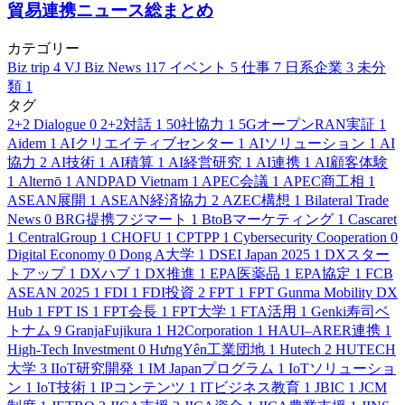
貿易連携ニュース総まとめ
カテゴリー
Biz trip
4
VJ Biz News
117
イベント
5
仕事
7
日系企業
3
未分
類
1
タグ
2+2 Dialogue
0
2+2対話
1
50社協力
1
5GオープンRAN実証
1
Aidem
1
AIクリエイティブセンター
1
AIソリューション
1
AI
協力
2
AI技術
1
AI積算
1
AI経営研究
1
AI連携
1
AI顧客体験
1
Alternō
1
ANDPAD Vietnam
1
APEC会議
1
APEC商工相
1
ASEAN展開
1
ASEAN経済協力
2
AZEC構想
1
Bilateral Trade
News
0
BRG提携フジマート
1
BtoBマーケティング
1
Cascaret
1
CentralGroup
1
CHOFU
1
CPTPP
1
Cybersecurity Cooperation
0
Digital Economy
0
Dong A大学
1
DSEI Japan 2025
1
DXスター
トアップ
1
DXハブ
1
DX推進
1
EPA医薬品
1
EPA協定
1
FCB
ASEAN 2025
1
FDI
1
FDI投資
2
FPT
1
FPT Gunma Mobility DX
Hub
1
FPT IS
1
FPT会長
1
FPT大学
1
FTA活用
1
Genki寿司ベ
トナム
9
GranjaFujikura
1
H2Corporation
1
HAUI–ARER連携
1
High-Tech Investment
0
HưngYên工業団地
1
Hutech
2
HUTECH
大学
3
IIoT研究開発
1
IM Japanプログラム
1
IoTソリューショ
ン
1
IoT技術
1
IPコンテンツ
1
ITビジネス教育
1
JBIC
1
JCM