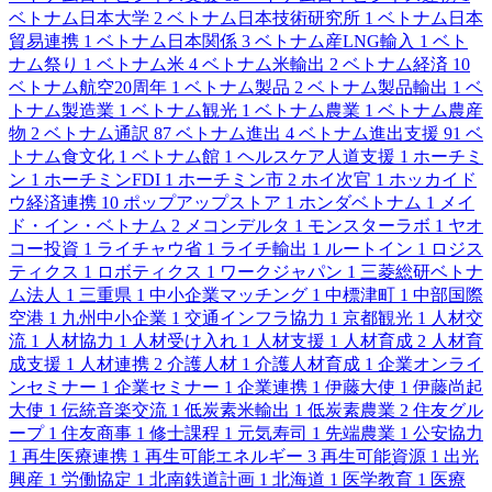
ベトナム日本大学
2
ベトナム日本技術研究所
1
ベトナム日本
貿易連携
1
ベトナム日本関係
3
ベトナム産LNG輸入
1
ベト
ナム祭り
1
ベトナム米
4
ベトナム米輸出
2
ベトナム経済
10
ベトナム航空20周年
1
ベトナム製品
2
ベトナム製品輸出
1
ベ
トナム製造業
1
ベトナム観光
1
ベトナム農業
1
ベトナム農産
物
2
ベトナム通訳
87
ベトナム進出
4
ベトナム進出支援
91
ベ
トナム食文化
1
ベトナム館
1
ヘルスケア人道支援
1
ホーチミ
ン
1
ホーチミンFDI
1
ホーチミン市
2
ホイ次官
1
ホッカイド
ウ経済連携
10
ポップアップストア
1
ホンダベトナム
1
メイ
ド・イン・ベトナム
2
メコンデルタ
1
モンスターラボ
1
ヤオ
コー投資
1
ライチャウ省
1
ライチ輸出
1
ルートイン
1
ロジス
ティクス
1
ロボティクス
1
ワークジャパン
1
三菱総研ベトナ
ム法人
1
三重県
1
中小企業マッチング
1
中標津町
1
中部国際
空港
1
九州中小企業
1
交通インフラ協力
1
京都観光
1
人材交
流
1
人材協力
1
人材受け入れ
1
人材支援
1
人材育成
2
人材育
成支援
1
人材連携
2
介護人材
1
介護人材育成
1
企業オンライ
ンセミナー
1
企業セミナー
1
企業連携
1
伊藤大使
1
伊藤尚起
大使
1
伝統音楽交流
1
低炭素米輸出
1
低炭素農業
2
住友グル
ープ
1
住友商事
1
修士課程
1
元気寿司
1
先端農業
1
公安協力
1
再生医療連携
1
再生可能エネルギー
3
再生可能資源
1
出光
興産
1
労働協定
1
北南鉄道計画
1
北海道
1
医学教育
1
医療