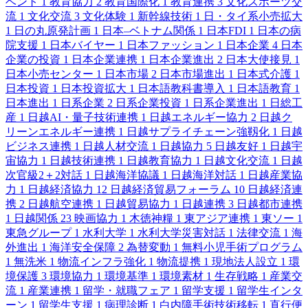
ベント
1
教育協力
2
教育国際化
1
教育連携
3
文化スポーツ交
流
1
文化交流
3
文化体験
1
新幹線技術
1
日・タイ系小売拡大
1
日の丸原発計画
1
日本–ベトナム関係
1
日本FDI
1
日本の病
院支援
1
日本バイヤー
1
日本ファッション
1
日本企業
4
日本
企業の投資
1
日本企業連携
1
日本企業進出
2
日本大使接見
1
日本小売センター
1
日本市場
2
日本市場進出
1
日本式介護
1
日本投資
1
日本投資拡大
1
日本語教科書導入
1
日本語教育
1
日本進出
1
日系企業
2
日系企業投資
1
日系企業進出
1
日総工
産
1
日越AI・量子技術連携
1
日越エネルギー協力
2
日越ク
リーンエネルギー連携
1
日越サプライチェーン強靱化
1
日越
ビジネス連携
1
日越人材交流
1
日越協力
5
日越友好
1
日越宇
宙協力
1
日越技術連携
1
日越教育協力
1
日越文化交流
1
日越
次官級2＋2対話
1
日越海洋協議
1
日越海洋対話
1
日越産業協
力
1
日越経済協力
12
日越経済貿易フォーラム
10
日越経済連
携
2
日越航空連携
1
日越貿易協力
1
日越連携
3
日越都市連携
1
日越関係
23
映画協力
1
木徳神糧
1
東アジア連携
1
東ソー
1
東急グループ
1
水利大学
1
水利大学災害対話
1
法律交流
1
海
外進出
1
海洋安全保障
2
為替変動
1
無料小児手術プログラム
1
無洗米
1
物流インフラ強化
1
物流提携
1
現地法人設立
1
環
境保護
3
環境協力
1
環境基準
1
環境素材
1
生存戦略
1
産業交
流
1
産業連携
1
留学・就職フェア
1
留学支援
1
留学生インタ
ーン
1
留学生支援
1
病理診断
1
白内障手術技術移転
1
直行便