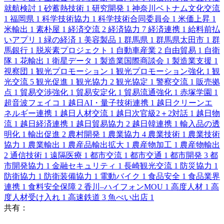
就航検討
1
砂蓄熱技術
1
研究開発
1
神奈川ベトナム文化交流
1
福岡県
1
科学技術協力
1
科学技術合同委員会
1
米価上昇
1
米輸出
1
素朴屋
1
経済交流
2
経済協力
7
経済連携
1
給料前払
いアプリ
1
緑の経済
1
美容製品
1
群馬県
1
群馬県太田市
1
群
馬銀行
1
脱炭素プロジェクト
1
自動車産業
2
自由貿易
1
自衛
隊
1
花輸出
1
衛星データ
1
製造業国際商談会
1
製造業支援
1
視察団
1
観光プロモーション
1
観光プロモーション強化
1
観
光交流
5
観光促進
1
観光協力
2
観光協定
1
警察交流
1
販売拠
点
1
貿易交渉強化
1
貿易安定化
1
貿易流通強化
1
赤塚学園
1
超音波フェイコ
1
越日AI・量子技術連携
1
越日クリーンエ
ネルギー連携
1
越日人材交流
1
越日次官級2＋2対話
1
越日物
流
1
越日経済連携
1
越日貿易協力
2
越日韓連携
1
輸入品の透
明化
1
輸出促進
2
農村開発
1
農業協力
4
農業技術
1
農業技術
協力
1
農業輸出
1
農産品輸出拡大
1
農産物加工
1
農産物輸出
2
通信技術
1
遠隔医療
1
都市交流
1
都市交通
1
都市開発
3
都
市開発協力
1
金融セキュリティ
1
長崎観光交流
1
防災協力
1
防衛協力
1
防衛装備協力
1
電動バイク
1
食品安全
1
食品業界
連携
1
食料安全保障
2
香川–ハイフォンMOU
1
高度人材
1
高
度人材受け入れ
1
高速鉄道
3
魚べい出店
1
共有：