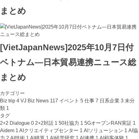
まとめ
[VietJapanNews]2025年10月7日付
ベトナム―日本貿易連携ニュース総
まとめ
カテゴリー
Biz trip
4
VJ Biz News
117
イベント
5
仕事
7
日系企業
3
未分
類
1
タグ
2+2 Dialogue
0
2+2対話
1
50社協力
1
5GオープンRAN実証
1
Aidem
1
AIクリエイティブセンター
1
AIソリューション
1
AI協
力
2
AI技術
1
AI積算
1
AI経営研究
1
AI連携
1
AI顧客体験
1