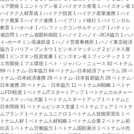
ョア開発
1
ニントゥアン省
2
バイオマス発電
1
ハイズオン省
1
ハイテク人材育成
1
ハイテク投資
1
ハイテク産業連携
1
ハイ
テク農業
3
ハイテク連携
1
ハイブリッド移行
1
バイリンガル
教育
1
ハオハオ
1
パシフィックコンサルティング
1
ハティン
省訪問
1
ハナム省眼科病院
1
ハノイ
2
ハノイ–JICA協力
1
ハノ
イ–ホーチミン高速鉄道
1
ハノイ営業事務所
1
ハノイ東京経済
協力
2
バリア＝ブンタウ
1
ビジネスマッチング
2
ビジネス展
開
1
ビンズオン投資覚書
1
ビンズオン省
1
フィンテック
1
フ
エ市開発
1
フエ環境
1
ベト・ジャパン・ニュース
82
ベトナム
99
ベトナム–日本協力
84
ベトナム–日本経済フォーラム
28
ベ
トナム–日本経済連携
28
ベトナム–日本貿易協力
28
ベトナム–
日本連携
28
ベトナム・日本協力
11
ベトナムAI戦略
1
ベトナ
ムFDI投資
1
ベトナムITスタートアップ
1
ベトナムカルチャー
フェスティバル大阪
1
ベトナムスタートアップ
1
ベトナムと
日本関係
91
ベトナムビジネス支援
1
ベトナムフェア
1
ベトナ
ムブランド
1
ベトナムユニクロ
1
ベトナム人技能実習生
1
ベ
トナム人材
1
ベトナム人材戦略
1
ベトナム企業
2
ベトナム初
出店
1
ベトナム労働協力
1
ベトナム国防展示
1
ベトナム小売