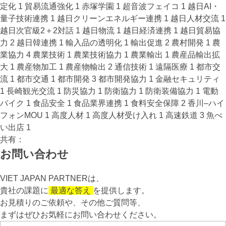
定化
1
貿易流通強化
1
赤塚学園
1
超音波フェイコ
1
越日AI・
量子技術連携
1
越日クリーンエネルギー連携
1
越日人材交流
1
越日次官級2＋2対話
1
越日物流
1
越日経済連携
1
越日貿易協
力
2
越日韓連携
1
輸入品の透明化
1
輸出促進
2
農村開発
1
農
業協力
4
農業技術
1
農業技術協力
1
農業輸出
1
農産品輸出拡
大
1
農産物加工
1
農産物輸出
2
通信技術
1
遠隔医療
1
都市交
流
1
都市交通
1
都市開発
3
都市開発協力
1
金融セキュリティ
1
長崎観光交流
1
防災協力
1
防衛協力
1
防衛装備協力
1
電動
バイク
1
食品安全
1
食品業界連携
1
食料安全保障
2
香川–ハイ
フォンMOU
1
高度人材
1
高度人材受け入れ
1
高速鉄道
3
魚べ
い出店
1
共有：
お問い合わせ​
VIET JAPAN PARTNER
は、
貴社の課題に
最適な答え
を提供します。
お見積りのご依頼や、その他ご質問等、​
まずはぜひお気軽にお問い合わせください。​