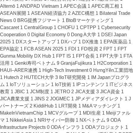
Alternō
1
ANDPAD Vietnam
1
APEC会議
1
APEC商工相
1
ASEAN展開
1
ASEAN経済協力
2
AZEC構想
1
Bilateral Trade
News
0
BRG提携フジマート
1
BtoBマーケティング
1
Cascaret
1
CentralGroup
1
CHOFU
1
CPTPP
1
Cybersecurity
Cooperation
0
Digital Economy
0
Dong A大学
1
DSEI Japan
2025
1
DXスタートアップ
1
DXハブ
1
DX推進
1
EPA医薬品
1
EPA協定
1
FCB ASEAN 2025
1
FDI
1
FDI投資
2
FPT
1
FPT
Gunma Mobility DX Hub
1
FPT IS
1
FPT会長
1
FPT大学
1
FTA
活用
1
Genki寿司ベトナム
9
GranjaFujikura
1
H2Corporation
1
HAUI–ARER連携
1
High-Tech Investment
0
HưngYên工業団地
1
Hutech
2
HUTECH大学
3
IIoT研究開発
1
IM Japanプログラ
ム
1
IoTソリューション
1
IoT技術
1
IPコンテンツ
1
ITビジネス
教育
1
JBIC
1
JCM制度
1
JETRO
2
JICA支援
3
JICA資金
1
JICA農業支援
1
JINS
2
JOGMEC
1
JPメディアダイレクト
1
J
パートナーズ
2
KiddiHub
1
LRT開発
1
M&Aマッチング
1
MakeInVietnamChip
1
MCVグループ
1
MDI生産
1
Meijiファル
マ
1
NikkeiAsia
1
NRIサイバー防御
1
NXベトナム
9
ODA
Infrastructure Projects
0
ODAインフラ
1
ODAプロジェクト
1