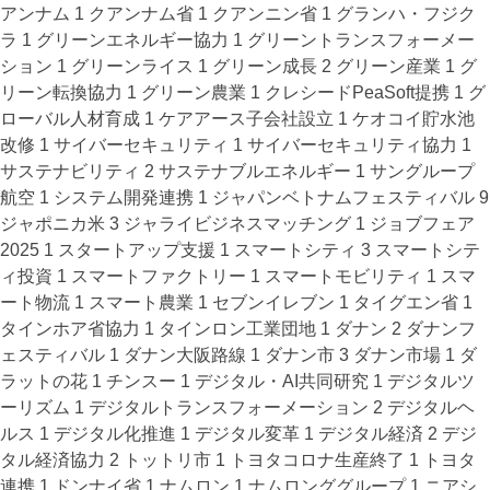
アンナム
1
クアンナム省
1
クアンニン省
1
グランハ・フジク
ラ
1
グリーンエネルギー協力
1
グリーントランスフォーメー
ション
1
グリーンライス
1
グリーン成長
2
グリーン産業
1
グ
リーン転換協力
1
グリーン農業
1
クレシードPeaSoft提携
1
グ
ローバル人材育成
1
ケアアース子会社設立
1
ケオコイ貯水池
改修
1
サイバーセキュリティ
1
サイバーセキュリティ協力
1
サステナビリティ
2
サステナブルエネルギー
1
サングループ
航空
1
システム開発連携
1
ジャパンベトナムフェスティバル
9
ジャポニカ米
3
ジャライビジネスマッチング
1
ジョブフェア
2025
1
スタートアップ支援
1
スマートシティ
3
スマートシテ
ィ投資
1
スマートファクトリー
1
スマートモビリティ
1
スマ
ート物流
1
スマート農業
1
セブンイレブン
1
タイグエン省
1
タインホア省協力
1
タインロン工業団地
1
ダナン
2
ダナンフ
ェスティバル
1
ダナン大阪路線
1
ダナン市
3
ダナン市場
1
ダ
ラットの花
1
チンスー
1
デジタル・AI共同研究
1
デジタルツ
ーリズム
1
デジタルトランスフォーメーション
2
デジタルヘ
ルス
1
デジタル化推進
1
デジタル変革
1
デジタル経済
2
デジ
タル経済協力
2
トットリ市
1
トヨタコロナ生産終了
1
トヨタ
連携
1
ドンナイ省
1
ナムロン
1
ナムロンググループ
1
ニアシ