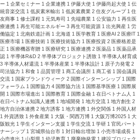
ー
1
企業セミナー
1
企業連携
1
伊藤大使
1
伊藤尚起大使
1
伝
統音楽交流
1
低炭素米輸出
1
低炭素農業
2
住友グループ
1
住
友商事
1
修士課程
1
元気寿司
1
先端農業
1
公安協力
1
再生医
療連携
1
再生可能エネルギー
3
再生可能資源
1
出光興産
1
労
働協定
1
北南鉄道計画
1
北海道
1
医学教育
1
医療AI
2
医療IT
1
医療市場
1
医療技術
1
医療技術協力
1
医療投資
2
医療格差是
正
1
医療機器寄贈
1
医療研究
1
医療連携
2
医薬品
1
医薬品承
認
1
半導体R&D
2
半導体プロジェクト誘致
1
半導体人材育成
3
半導体人材還流
1
半導体産業
1
半導体設計
1
原子力発電
2
司法協力
1
和食
1
品質管理
1
商工会議所
1
商工省
1
国会議員
交流
1
国家ブランドウィーク
2
国際インターンシップ
1
国際
フォーラム
1
国際協力
4
国際協力法
1
国際基準医療
1
国際展
開
1
国際市場進出
1
国際教育
1
国際金融
1
在日ベトナム人
1
在日ベトナム知識人連携
1
地域開発
1
地方交流
1
地方創生
2
地方自治体連携
2
地方誘客
1
地方連携
1
外交関係
1
外国人材
1
外資誘致
1
外食産業
1
大阪・関西万博
1
大阪万博2025
1
大
阪観光
1
学生インターン支援
1
学生交流
1
学研
1
官民パート
ナーシップ
1
宮城県仙台市
1
対日輸出増加
1
小売市場成長
1
小売進出
1
山梨県
1
幼児教育
1
廃棄物発電
1
建設プロジェク