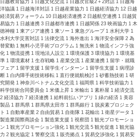
日越教育協力
1
日越文化交流
1
日越次官級2＋2対話
1
日越海
洋協議
1
日越海洋対話
1
日越産業協力
1
日越経済協力
12
日越
経済貿易フォーラム
10
日越経済連携
2
日越航空連携
1
日越貿
易協力
1
日越連携
3
日越都市連携
1
日越関係
23
映画協力
1
木
徳神糧
1
東アジア連携
1
東ソー
1
東急グループ
1
水利大学
1
水利大学災害対話
1
法律交流
1
海外進出
1
海洋安全保障
2
為
替変動
1
無料小児手術プログラム
1
無洗米
1
物流インフラ強
化
1
物流提携
1
現地法人設立
1
環境保護
3
環境協力
1
環境基
準
1
環境素材
1
生存戦略
1
産業交流
1
産業連携
1
留学・就職
フェア
1
留学支援
1
留学生インターン
1
留学生支援
1
病理診
断
1
白内障手術技術移転
1
直行便就航検討
1
砂蓄熱技術
1
研
究開発
1
神奈川ベトナム文化交流
1
福岡県
1
科学技術協力
1
科学技術合同委員会
1
米価上昇
1
米輸出
1
素朴屋
1
経済交流
2
経済協力
7
経済連携
1
給料前払いアプリ
1
緑の経済
1
美容
製品
1
群馬県
1
群馬県太田市
1
群馬銀行
1
脱炭素プロジェク
ト
1
自動車産業
2
自由貿易
1
自衛隊
1
花輸出
1
衛星データ
1
製造業国際商談会
1
製造業支援
1
視察団
1
観光プロモーショ
ン
1
観光プロモーション強化
1
観光交流
5
観光促進
1
観光協
力
2
観光協定
1
警察交流
1
販売拠点
1
貿易交渉強化
1
貿易安