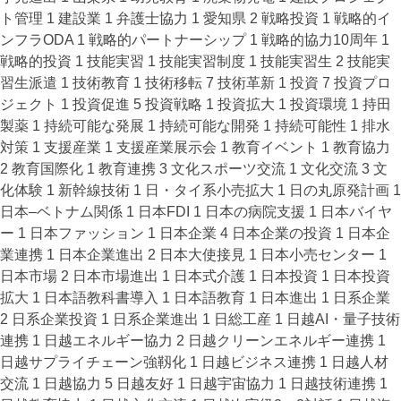
ト管理
1
建設業
1
弁護士協力
1
愛知県
2
戦略投資
1
戦略的イ
ンフラODA
1
戦略的パートナーシップ
1
戦略的協力10周年
1
戦略的投資
1
技能実習
1
技能実習制度
1
技能実習生
2
技能実
習生派遣
1
技術教育
1
技術移転
7
技術革新
1
投資
7
投資プロ
ジェクト
1
投資促進
5
投資戦略
1
投資拡大
1
投資環境
1
持田
製薬
1
持続可能な発展
1
持続可能な開発
1
持続可能性
1
排水
対策
1
支援産業
1
支援産業展示会
1
教育イベント
1
教育協力
2
教育国際化
1
教育連携
3
文化スポーツ交流
1
文化交流
3
文
化体験
1
新幹線技術
1
日・タイ系小売拡大
1
日の丸原発計画
1
日本–ベトナム関係
1
日本FDI
1
日本の病院支援
1
日本バイヤ
ー
1
日本ファッション
1
日本企業
4
日本企業の投資
1
日本企
業連携
1
日本企業進出
2
日本大使接見
1
日本小売センター
1
日本市場
2
日本市場進出
1
日本式介護
1
日本投資
1
日本投資
拡大
1
日本語教科書導入
1
日本語教育
1
日本進出
1
日系企業
2
日系企業投資
1
日系企業進出
1
日総工産
1
日越AI・量子技術
連携
1
日越エネルギー協力
2
日越クリーンエネルギー連携
1
日越サプライチェーン強靱化
1
日越ビジネス連携
1
日越人材
交流
1
日越協力
5
日越友好
1
日越宇宙協力
1
日越技術連携
1