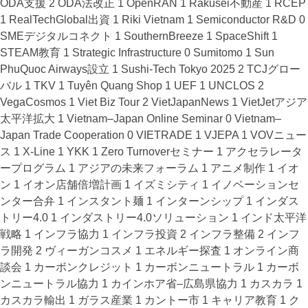
ODA支援
2
ODA法改正
1
OpenRAN
1
Rakusei不動産
1
RCEP
1
RealTechGlobal出資
1
Riki Vietnam
1
Semiconductor R&D
0
SMEデジタルコネクト
1
SouthernBreeze
1
SpaceShift
1
STEAM教育
1
Strategic Infrastructure
0
Sumitomo
1
Sun
PhuQuoc Airways設立
1
Sushi-Tech Tokyo 2025
2
TCJグロー
バル
1
TKV
1
Tuyên Quang Shop
1
UEF
1
UNCLOS
2
VegaCosmos
1
Viet Biz Tour
2
VietJapanNews
1
VietJetアジア
太平洋拡大
1
Vietnam–Japan Online Seminar
0
Vietnam–
Japan Trade Cooperation
0
VIETRADE
1
VJEPA
1
VOVニュー
ス
1
X-Line
1
YKK
1
Zero Turnoverセミナー
1
アクセラレータ
ープログラム
1
アジアの未来フォーラム
1
アニメ制作
1
イオ
ン
1
イオン店舗倍増計画
1
イズミシティ
1
イノベーションセ
ンター合弁
1
インスタント麺
1
インターンシップ
1
インダス
トリー4.0
1
インダストリー4.0ソリューション
1
インド太平洋
戦略
1
インフラ協力
1
インフラ投資
2
インフラ整備
2
インフ
ラ開発
2
ヴィーガンコスメ
1
エネルギー探査
1
オンライン商
談会
1
カーボンクレジット
1
カーボンニュートラル
1
カーボ
ンニュートラル協力
1
カインホア省–広島県協力
1
カスカラ
1
カスカラ輸出
1
ガラス産業
1
カントー市
1
キャリア教育
1
ク