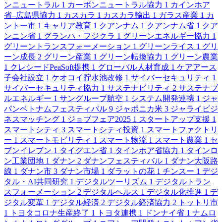
ンニュートラル
1
カーボンニュートラル協力
1
カインホア
省–広島県協力
1
カスカラ
1
カスカラ輸出
1
ガラス産業
1
カ
ントー市
1
キャリア教育
1
クアンナム
1
クアンナム省
1
クア
ンニン省
1
グランハ・フジクラ
1
グリーンエネルギー協力
1
グリーントランスフォーメーション
1
グリーンライス
1
グリ
ーン成長
2
グリーン産業
1
グリーン転換協力
1
グリーン農業
1
クレシードPeaSoft提携
1
グローバル人材育成
1
ケアアース
子会社設立
1
ケオコイ貯水池改修
1
サイバーセキュリティ
1
サイバーセキュリティ協力
1
サステナビリティ
2
サステナブ
ルエネルギー
1
サングループ航空
1
システム開発連携
1
ジャ
パンベトナムフェスティバル
9
ジャポニカ米
3
ジャライビジ
ネスマッチング
1
ジョブフェア2025
1
スタートアップ支援
1
スマートシティ
3
スマートシティ投資
1
スマートファクトリ
ー
1
スマートモビリティ
1
スマート物流
1
スマート農業
1
セ
ブンイレブン
1
タイグエン省
1
タインホア省協力
1
タインロ
ン工業団地
1
ダナン
2
ダナンフェスティバル
1
ダナン大阪路
線
1
ダナン市
3
ダナン市場
1
ダラットの花
1
チンスー
1
デジ
タル・AI共同研究
1
デジタルツーリズム
1
デジタルトラン
スフォーメーション
2
デジタルヘルス
1
デジタル化推進
1
デ
ジタル変革
1
デジタル経済
2
デジタル経済協力
2
トットリ市
1
トヨタコロナ生産終了
1
トヨタ連携
1
ドンナイ省
1
ナムロ