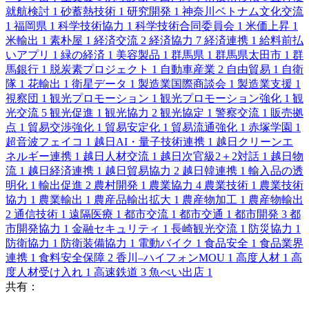
就航検討
1
砂蓄熱技術
1
研究開発
1
神奈川ベトナム文化交流
1
福岡県
1
科学技術協力
1
科学技術合同委員会
1
米価上昇
1
米輸出
1
素朴屋
1
経済交流
2
経済協力
7
経済連携
1
給料前払
いアプリ
1
緑の経済
1
美容製品
1
群馬県
1
群馬県太田市
1
群
馬銀行
1
脱炭素プロジェクト
1
自動車産業
2
自由貿易
1
自衛
隊
1
花輸出
1
衛星データ
1
製造業国際商談会
1
製造業支援
1
視察団
1
観光プロモーション
1
観光プロモーション強化
1
観
光交流
5
観光促進
1
観光協力
2
観光協定
1
警察交流
1
販売拠
点
1
貿易交渉強化
1
貿易安定化
1
貿易流通強化
1
赤塚学園
1
超音波フェイコ
1
越日AI・量子技術連携
1
越日クリーンエ
ネルギー連携
1
越日人材交流
1
越日次官級2＋2対話
1
越日物
流
1
越日経済連携
1
越日貿易協力
2
越日韓連携
1
輸入品の透
明化
1
輸出促進
2
農村開発
1
農業協力
4
農業技術
1
農業技術
協力
1
農業輸出
1
農産品輸出拡大
1
農産物加工
1
農産物輸出
2
通信技術
1
遠隔医療
1
都市交流
1
都市交通
1
都市開発
3
都
市開発協力
1
金融セキュリティ
1
長崎観光交流
1
防災協力
1
防衛協力
1
防衛装備協力
1
電動バイク
1
食品安全
1
食品業界
連携
1
食料安全保障
2
香川–ハイフォンMOU
1
高度人材
1
高
度人材受け入れ
1
高速鉄道
3
魚べい出店
1
共有：