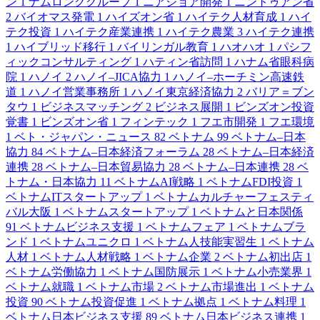
ン
1
ナムロンググループ
1
ニアショア開発
1
ニントゥアン省
2
バイオマス発電
1
ハイズオン省
1
ハイテク人材育成
1
ハイ
テク投資
1
ハイテク産業連携
1
ハイテク農業
3
ハイテク連携
1
ハイブリッド移行
1
バイリンガル教育
1
ハオハオ
1
パシフ
ィックコンサルティング
1
ハティン省訪問
1
ハナム省眼科病
院
1
ハノイ
2
ハノイ–JICA協力
1
ハノイ–ホーチミン高速鉄
道
1
ハノイ営業事務所
1
ハノイ東京経済協力
2
バリア＝ブン
タウ
1
ビジネスマッチング
2
ビジネス展開
1
ビンズオン投資
覚書
1
ビンズオン省
1
フィンテック
1
フエ市開発
1
フエ環境
1
ベト・ジャパン・ニュース
82
ベトナム
99
ベトナム–日本
協力
84
ベトナム–日本経済フォーラム
28
ベトナム–日本経済
連携
28
ベトナム–日本貿易協力
28
ベトナム–日本連携
28
ベ
トナム・日本協力
11
ベトナムAI戦略
1
ベトナムFDI投資
1
ベトナムITスタートアップ
1
ベトナムカルチャーフェスティ
バル大阪
1
ベトナムスタートアップ
1
ベトナムと日本関係
91
ベトナムビジネス支援
1
ベトナムフェア
1
ベトナムブラ
ンド
1
ベトナムユニクロ
1
ベトナム人技能実習生
1
ベトナム
人材
1
ベトナム人材戦略
1
ベトナム企業
2
ベトナム初出店
1
ベトナム労働協力
1
ベトナム国防展示
1
ベトナム小売業界
1
ベトナム就職
1
ベトナム市場
2
ベトナム市場進出
1
ベトナム
投資
90
ベトナム投資促進
1
ベトナム拠点
1
ベトナム料理
1
ベトナム日本ビジネス支援
89
ベトナム日本ビジネス連携
1