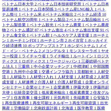
ベトナム日本大学
2
ベトナム日本技術研究所
1
ベトナム日本
貿易連携
1
ベトナム日本関係
3
ベトナム産LNG輸入
1
ベト
ナム祭り
1
ベトナム米
4
ベトナム米輸出
2
ベトナム経済
10
ベトナム航空20周年
1
ベトナム製品
2
ベトナム製品輸出
1
ベ
トナム製造業
1
ベトナム観光
1
ベトナム農業
1
ベトナム農産
物
2
ベトナム通訳
87
ベトナム進出
4
ベトナム進出支援
91
ベ
トナム食文化
1
ベトナム館
1
ヘルスケア人道支援
1
ホーチミ
ン
1
ホーチミンFDI
1
ホーチミン市
2
ホイ次官
1
ホッカイド
ウ経済連携
10
ポップアップストア
1
ホンダベトナム
1
メイ
ド・イン・ベトナム
2
メコンデルタ
1
モンスターラボ
1
ヤオ
コー投資
1
ライチャウ省
1
ライチ輸出
1
ルートイン
1
ロジス
ティクス
1
ロボティクス
1
ワークジャパン
1
三菱総研ベトナ
ム法人
1
三重県
1
中小企業マッチング
1
中標津町
1
中部国際
空港
1
九州中小企業
1
交通インフラ協力
1
京都観光
1
人材交
流
1
人材協力
1
人材受け入れ
1
人材支援
1
人材育成
2
人材育
成支援
1
人材連携
2
介護人材
1
介護人材育成
1
企業オンライ
ンセミナー
1
企業セミナー
1
企業連携
1
伊藤大使
1
伊藤尚起
大使
1
伝統音楽交流
1
低炭素米輸出
1
低炭素農業
2
住友グル
ープ
1
住友商事
1
修士課程
1
元気寿司
1
先端農業
1
公安協力
1
再生医療連携
1
再生可能エネルギー
3
再生可能資源
1
出光
興産
1
労働協定
1
北南鉄道計画
1
北海道
1
医学教育
1
医療