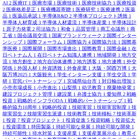
AI
2
医療IT
1
医療市場
1
医療技術
1
医療技術協力
1
医療投資
2
医療格差是正
1
医療機器寄贈
1
医療研究
1
医療連携
2
医薬
品
1
医薬品承認
1
半導体R&D
2
半導体プロジェクト誘致
1
半導体人材育成
3
半導体人材還流
1
半導体産業
1
半導体設計
1
原子力発電
2
司法協力
1
和食
1
品質管理
1
商工会議所
1
商
工省
1
国会議員交流
1
国家ブランドウィーク
2
国際インター
ンシップ
1
国際フォーラム
1
国際協力
4
国際協力法
1
国際基
準医療
1
国際展開
1
国際市場進出
1
国際教育
1
国際金融
1
在
日ベトナム人
1
在日ベトナム知識人連携
1
地域開発
1
地方交
流
1
地方創生
2
地方自治体連携
2
地方誘客
1
地方連携
1
外交
関係
1
外国人材
1
外資誘致
1
外食産業
1
大阪・関西万博
1
大
阪万博2025
1
大阪観光
1
学生インターン支援
1
学生交流
1
学
研
1
官民パートナーシップ
1
宮城県仙台市
1
対日輸出増加
1
小売市場成長
1
小売進出
1
山梨県
1
幼児教育
1
廃棄物発電
1
建設プロジェクト管理
1
建設業
1
弁護士協力
1
愛知県
2
戦略
投資
1
戦略的インフラODA
1
戦略的パートナーシップ
1
戦
略的協力10周年
1
戦略的投資
1
技能実習
1
技能実習制度
1
技
能実習生
2
技能実習生派遣
1
技術教育
1
技術移転
7
技術革新
1
投資
7
投資プロジェクト
1
投資促進
5
投資戦略
1
投資拡大
1
投資環境
1
持田製薬
1
持続可能な発展
1
持続可能な開発
1
持続可能性
1
排水対策
1
支援産業
1
支援産業展示会
1
教育イ