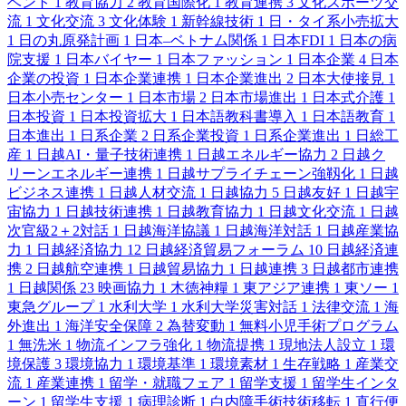
ベント
1
教育協力
2
教育国際化
1
教育連携
3
文化スポーツ交
流
1
文化交流
3
文化体験
1
新幹線技術
1
日・タイ系小売拡大
1
日の丸原発計画
1
日本–ベトナム関係
1
日本FDI
1
日本の病
院支援
1
日本バイヤー
1
日本ファッション
1
日本企業
4
日本
企業の投資
1
日本企業連携
1
日本企業進出
2
日本大使接見
1
日本小売センター
1
日本市場
2
日本市場進出
1
日本式介護
1
日本投資
1
日本投資拡大
1
日本語教科書導入
1
日本語教育
1
日本進出
1
日系企業
2
日系企業投資
1
日系企業進出
1
日総工
産
1
日越AI・量子技術連携
1
日越エネルギー協力
2
日越ク
リーンエネルギー連携
1
日越サプライチェーン強靱化
1
日越
ビジネス連携
1
日越人材交流
1
日越協力
5
日越友好
1
日越宇
宙協力
1
日越技術連携
1
日越教育協力
1
日越文化交流
1
日越
次官級2＋2対話
1
日越海洋協議
1
日越海洋対話
1
日越産業協
力
1
日越経済協力
12
日越経済貿易フォーラム
10
日越経済連
携
2
日越航空連携
1
日越貿易協力
1
日越連携
3
日越都市連携
1
日越関係
23
映画協力
1
木徳神糧
1
東アジア連携
1
東ソー
1
東急グループ
1
水利大学
1
水利大学災害対話
1
法律交流
1
海
外進出
1
海洋安全保障
2
為替変動
1
無料小児手術プログラム
1
無洗米
1
物流インフラ強化
1
物流提携
1
現地法人設立
1
環
境保護
3
環境協力
1
環境基準
1
環境素材
1
生存戦略
1
産業交
流
1
産業連携
1
留学・就職フェア
1
留学支援
1
留学生インタ
ーン
1
留学生支援
1
病理診断
1
白内障手術技術移転
1
直行便