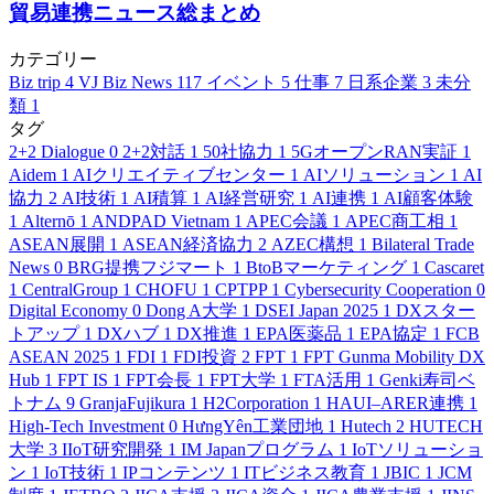
貿易連携ニュース総まとめ
カテゴリー
Biz trip
4
VJ Biz News
117
イベント
5
仕事
7
日系企業
3
未分
類
1
タグ
2+2 Dialogue
0
2+2対話
1
50社協力
1
5GオープンRAN実証
1
Aidem
1
AIクリエイティブセンター
1
AIソリューション
1
AI
協力
2
AI技術
1
AI積算
1
AI経営研究
1
AI連携
1
AI顧客体験
1
Alternō
1
ANDPAD Vietnam
1
APEC会議
1
APEC商工相
1
ASEAN展開
1
ASEAN経済協力
2
AZEC構想
1
Bilateral Trade
News
0
BRG提携フジマート
1
BtoBマーケティング
1
Cascaret
1
CentralGroup
1
CHOFU
1
CPTPP
1
Cybersecurity Cooperation
0
Digital Economy
0
Dong A大学
1
DSEI Japan 2025
1
DXスター
トアップ
1
DXハブ
1
DX推進
1
EPA医薬品
1
EPA協定
1
FCB
ASEAN 2025
1
FDI
1
FDI投資
2
FPT
1
FPT Gunma Mobility DX
Hub
1
FPT IS
1
FPT会長
1
FPT大学
1
FTA活用
1
Genki寿司ベ
トナム
9
GranjaFujikura
1
H2Corporation
1
HAUI–ARER連携
1
High-Tech Investment
0
HưngYên工業団地
1
Hutech
2
HUTECH
大学
3
IIoT研究開発
1
IM Japanプログラム
1
IoTソリューショ
ン
1
IoT技術
1
IPコンテンツ
1
ITビジネス教育
1
JBIC
1
JCM