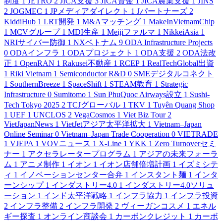
制度
1
JETRO
2
JICA支援
3
JICA資金
1
JICA農業支援
1
JINS
2
JOGMEC
1
JPメディアダイレクト
1
Jパートナーズ
2
KiddiHub
1
LRT開発
1
M&Aマッチング
1
MakeInVietnamChip
1
MCVグループ
1
MDI生産
1
Meijiファルマ
1
NikkeiAsia
1
NRIサイバー防御
1
NXベトナム
9
ODA Infrastructure Projects
0
ODAインフラ
1
ODAプロジェクト
1
ODA支援
2
ODA法改
正
1
OpenRAN
1
Rakusei不動産
1
RCEP
1
RealTechGlobal出資
1
Riki Vietnam
1
Semiconductor R&D
0
SMEデジタルコネクト
1
SouthernBreeze
1
SpaceShift
1
STEAM教育
1
Strategic
Infrastructure
0
Sumitomo
1
Sun PhuQuoc Airways設立
1
Sushi-
Tech Tokyo 2025
2
TCJグローバル
1
TKV
1
Tuyên Quang Shop
1
UEF
1
UNCLOS
2
VegaCosmos
1
Viet Biz Tour
2
VietJapanNews
1
VietJetアジア太平洋拡大
1
Vietnam–Japan
Online Seminar
0
Vietnam–Japan Trade Cooperation
0
VIETRADE
1
VJEPA
1
VOVニュース
1
X-Line
1
YKK
1
Zero Turnoverセミ
ナー
1
アクセラレータープログラム
1
アジアの未来フォーラ
ム
1
アニメ制作
1
イオン
1
イオン店舗倍増計画
1
イズミシテ
ィ
1
イノベーションセンター合弁
1
インスタント麺
1
インタ
ーンシップ
1
インダストリー4.0
1
インダストリー4.0ソリュ
ーション
1
インド太平洋戦略
1
インフラ協力
1
インフラ投資
2
インフラ整備
2
インフラ開発
2
ヴィーガンコスメ
1
エネル
ギー探査
1
オンライン商談会
1
カーボンクレジット
1
カーボ