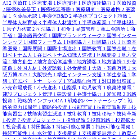
AI
2
医療IT
1
医療市場
1
医療技術
1
医療技術協力
1
医療投資
2
医療格差是正
1
医療機器寄贈
1
医療研究
1
医療連携
2
医薬
品
1
医薬品承認
1
半導体R&D
2
半導体プロジェクト誘致
1
半導体人材育成
3
半導体人材還流
1
半導体産業
1
半導体設計
1
原子力発電
2
司法協力
1
和食
1
品質管理
1
商工会議所
1
商
工省
1
国会議員交流
1
国家ブランドウィーク
2
国際インター
ンシップ
1
国際フォーラム
1
国際協力
4
国際協力法
1
国際基
準医療
1
国際展開
1
国際市場進出
1
国際教育
1
国際金融
1
在
日ベトナム人
1
在日ベトナム知識人連携
1
地域開発
1
地方交
流
1
地方創生
2
地方自治体連携
2
地方誘客
1
地方連携
1
外交
関係
1
外国人材
1
外資誘致
1
外食産業
1
大阪・関西万博
1
大
阪万博2025
1
大阪観光
1
学生インターン支援
1
学生交流
1
学
研
1
官民パートナーシップ
1
宮城県仙台市
1
対日輸出増加
1
小売市場成長
1
小売進出
1
山梨県
1
幼児教育
1
廃棄物発電
1
建設プロジェクト管理
1
建設業
1
弁護士協力
1
愛知県
2
戦略
投資
1
戦略的インフラODA
1
戦略的パートナーシップ
1
戦
略的協力10周年
1
戦略的投資
1
技能実習
1
技能実習制度
1
技
能実習生
2
技能実習生派遣
1
技術教育
1
技術移転
7
技術革新
1
投資
7
投資プロジェクト
1
投資促進
5
投資戦略
1
投資拡大
1
投資環境
1
持田製薬
1
持続可能な発展
1
持続可能な開発
1
持続可能性
1
排水対策
1
支援産業
1
支援産業展示会
1
教育イ