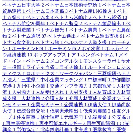
ベトナム日本大学
2
ベトナム日本技術研究所
1
ベトナム日本
貿易連携
1
ベトナム日本関係
3
ベトナム産LNG輸入
1
ベト
ナム祭り
1
ベトナム米
4
ベトナム米輸出
2
ベトナム経済
10
ベトナム航空20周年
1
ベトナム製品
2
ベトナム製品輸出
1
ベ
トナム製造業
1
ベトナム観光
1
ベトナム農業
1
ベトナム農産
物
2
ベトナム通訳
87
ベトナム進出
4
ベトナム進出支援
91
ベ
トナム食文化
1
ベトナム館
1
ヘルスケア人道支援
1
ホーチミ
ン
1
ホーチミンFDI
1
ホーチミン市
2
ホイ次官
1
ホッカイド
ウ経済連携
10
ポップアップストア
1
ホンダベトナム
1
メイ
ド・イン・ベトナム
2
メコンデルタ
1
モンスターラボ
1
ヤオ
コー投資
1
ライチャウ省
1
ライチ輸出
1
ルートイン
1
ロジス
ティクス
1
ロボティクス
1
ワークジャパン
1
三菱総研ベトナ
ム法人
1
三重県
1
中小企業マッチング
1
中標津町
1
中部国際
空港
1
九州中小企業
1
交通インフラ協力
1
京都観光
1
人材交
流
1
人材協力
1
人材受け入れ
1
人材支援
1
人材育成
2
人材育
成支援
1
人材連携
2
介護人材
1
介護人材育成
1
企業オンライ
ンセミナー
1
企業セミナー
1
企業連携
1
伊藤大使
1
伊藤尚起
大使
1
伝統音楽交流
1
低炭素米輸出
1
低炭素農業
2
住友グル
ープ
1
住友商事
1
修士課程
1
元気寿司
1
先端農業
1
公安協力
1
再生医療連携
1
再生可能エネルギー
3
再生可能資源
1
出光
興産
1
労働協定
1
北南鉄道計画
1
北海道
1
医学教育
1
医療