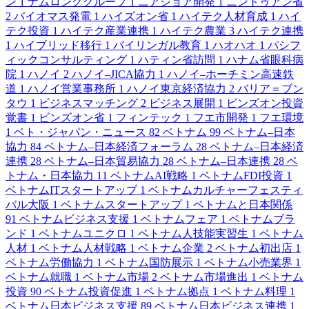
ン
1
ナムロンググループ
1
ニアショア開発
1
ニントゥアン省
2
バイオマス発電
1
ハイズオン省
1
ハイテク人材育成
1
ハイ
テク投資
1
ハイテク産業連携
1
ハイテク農業
3
ハイテク連携
1
ハイブリッド移行
1
バイリンガル教育
1
ハオハオ
1
パシフ
ィックコンサルティング
1
ハティン省訪問
1
ハナム省眼科病
院
1
ハノイ
2
ハノイ–JICA協力
1
ハノイ–ホーチミン高速鉄
道
1
ハノイ営業事務所
1
ハノイ東京経済協力
2
バリア＝ブン
タウ
1
ビジネスマッチング
2
ビジネス展開
1
ビンズオン投資
覚書
1
ビンズオン省
1
フィンテック
1
フエ市開発
1
フエ環境
1
ベト・ジャパン・ニュース
82
ベトナム
99
ベトナム–日本
協力
84
ベトナム–日本経済フォーラム
28
ベトナム–日本経済
連携
28
ベトナム–日本貿易協力
28
ベトナム–日本連携
28
ベ
トナム・日本協力
11
ベトナムAI戦略
1
ベトナムFDI投資
1
ベトナムITスタートアップ
1
ベトナムカルチャーフェスティ
バル大阪
1
ベトナムスタートアップ
1
ベトナムと日本関係
91
ベトナムビジネス支援
1
ベトナムフェア
1
ベトナムブラ
ンド
1
ベトナムユニクロ
1
ベトナム人技能実習生
1
ベトナム
人材
1
ベトナム人材戦略
1
ベトナム企業
2
ベトナム初出店
1
ベトナム労働協力
1
ベトナム国防展示
1
ベトナム小売業界
1
ベトナム就職
1
ベトナム市場
2
ベトナム市場進出
1
ベトナム
投資
90
ベトナム投資促進
1
ベトナム拠点
1
ベトナム料理
1
ベトナム日本ビジネス支援
89
ベトナム日本ビジネス連携
1