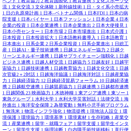
ベント
1
教育協力
2
教育国際化
1
教育連携
3
文化スポーツ交
流
1
文化交流
3
文化体験
1
新幹線技術
1
日・タイ系小売拡大
1
日の丸原発計画
1
日本–ベトナム関係
1
日本FDI
1
日本の病
院支援
1
日本バイヤー
1
日本ファッション
1
日本企業
4
日本
企業の投資
1
日本企業連携
1
日本企業進出
2
日本大使接見
1
日本小売センター
1
日本市場
2
日本市場進出
1
日本式介護
1
日本投資
1
日本投資拡大
1
日本語教科書導入
1
日本語教育
1
日本進出
1
日系企業
2
日系企業投資
1
日系企業進出
1
日総工
産
1
日越AI・量子技術連携
1
日越エネルギー協力
2
日越ク
リーンエネルギー連携
1
日越サプライチェーン強靱化
1
日越
ビジネス連携
1
日越人材交流
1
日越協力
5
日越友好
1
日越宇
宙協力
1
日越技術連携
1
日越教育協力
1
日越文化交流
1
日越
次官級2＋2対話
1
日越海洋協議
1
日越海洋対話
1
日越産業協
力
1
日越経済協力
12
日越経済貿易フォーラム
10
日越経済連
携
2
日越航空連携
1
日越貿易協力
1
日越連携
3
日越都市連携
1
日越関係
23
映画協力
1
木徳神糧
1
東アジア連携
1
東ソー
1
東急グループ
1
水利大学
1
水利大学災害対話
1
法律交流
1
海
外進出
1
海洋安全保障
2
為替変動
1
無料小児手術プログラム
1
無洗米
1
物流インフラ強化
1
物流提携
1
現地法人設立
1
環
境保護
3
環境協力
1
環境基準
1
環境素材
1
生存戦略
1
産業交
流
1
産業連携
1
留学・就職フェア
1
留学支援
1
留学生インタ
ーン
1
留学生支援
1
病理診断
1
白内障手術技術移転
1
直行便