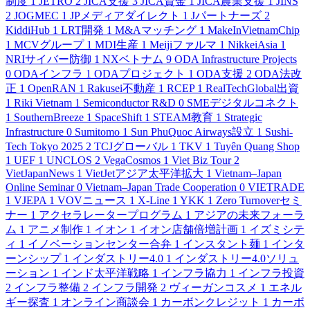
制度
1
JETRO
2
JICA支援
3
JICA資金
1
JICA農業支援
1
JINS
2
JOGMEC
1
JPメディアダイレクト
1
Jパートナーズ
2
KiddiHub
1
LRT開発
1
M&Aマッチング
1
MakeInVietnamChip
1
MCVグループ
1
MDI生産
1
Meijiファルマ
1
NikkeiAsia
1
NRIサイバー防御
1
NXベトナム
9
ODA Infrastructure Projects
0
ODAインフラ
1
ODAプロジェクト
1
ODA支援
2
ODA法改
正
1
OpenRAN
1
Rakusei不動産
1
RCEP
1
RealTechGlobal出資
1
Riki Vietnam
1
Semiconductor R&D
0
SMEデジタルコネクト
1
SouthernBreeze
1
SpaceShift
1
STEAM教育
1
Strategic
Infrastructure
0
Sumitomo
1
Sun PhuQuoc Airways設立
1
Sushi-
Tech Tokyo 2025
2
TCJグローバル
1
TKV
1
Tuyên Quang Shop
1
UEF
1
UNCLOS
2
VegaCosmos
1
Viet Biz Tour
2
VietJapanNews
1
VietJetアジア太平洋拡大
1
Vietnam–Japan
Online Seminar
0
Vietnam–Japan Trade Cooperation
0
VIETRADE
1
VJEPA
1
VOVニュース
1
X-Line
1
YKK
1
Zero Turnoverセミ
ナー
1
アクセラレータープログラム
1
アジアの未来フォーラ
ム
1
アニメ制作
1
イオン
1
イオン店舗倍増計画
1
イズミシテ
ィ
1
イノベーションセンター合弁
1
インスタント麺
1
インタ
ーンシップ
1
インダストリー4.0
1
インダストリー4.0ソリュ
ーション
1
インド太平洋戦略
1
インフラ協力
1
インフラ投資
2
インフラ整備
2
インフラ開発
2
ヴィーガンコスメ
1
エネル
ギー探査
1
オンライン商談会
1
カーボンクレジット
1
カーボ