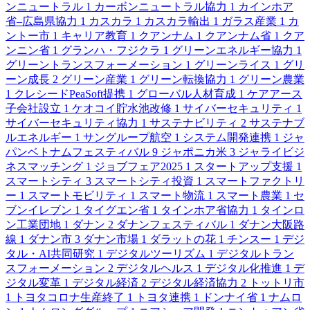
ンニュートラル
1
カーボンニュートラル協力
1
カインホア
省–広島県協力
1
カスカラ
1
カスカラ輸出
1
ガラス産業
1
カ
ントー市
1
キャリア教育
1
クアンナム
1
クアンナム省
1
クア
ンニン省
1
グランハ・フジクラ
1
グリーンエネルギー協力
1
グリーントランスフォーメーション
1
グリーンライス
1
グリ
ーン成長
2
グリーン産業
1
グリーン転換協力
1
グリーン農業
1
クレシードPeaSoft提携
1
グローバル人材育成
1
ケアアース
子会社設立
1
ケオコイ貯水池改修
1
サイバーセキュリティ
1
サイバーセキュリティ協力
1
サステナビリティ
2
サステナブ
ルエネルギー
1
サングループ航空
1
システム開発連携
1
ジャ
パンベトナムフェスティバル
9
ジャポニカ米
3
ジャライビジ
ネスマッチング
1
ジョブフェア2025
1
スタートアップ支援
1
スマートシティ
3
スマートシティ投資
1
スマートファクトリ
ー
1
スマートモビリティ
1
スマート物流
1
スマート農業
1
セ
ブンイレブン
1
タイグエン省
1
タインホア省協力
1
タインロ
ン工業団地
1
ダナン
2
ダナンフェスティバル
1
ダナン大阪路
線
1
ダナン市
3
ダナン市場
1
ダラットの花
1
チンスー
1
デジ
タル・AI共同研究
1
デジタルツーリズム
1
デジタルトラン
スフォーメーション
2
デジタルヘルス
1
デジタル化推進
1
デ
ジタル変革
1
デジタル経済
2
デジタル経済協力
2
トットリ市
1
トヨタコロナ生産終了
1
トヨタ連携
1
ドンナイ省
1
ナムロ