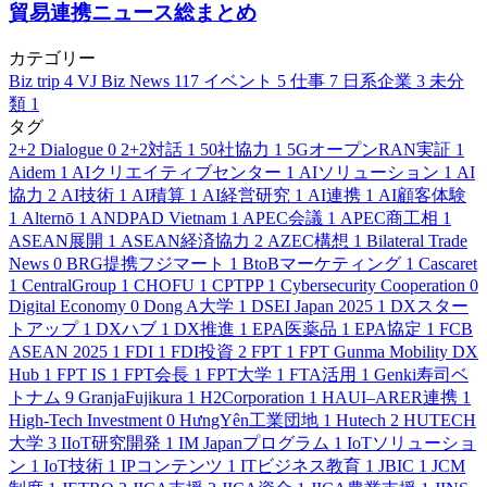
貿易連携ニュース総まとめ
カテゴリー
Biz trip
4
VJ Biz News
117
イベント
5
仕事
7
日系企業
3
未分
類
1
タグ
2+2 Dialogue
0
2+2対話
1
50社協力
1
5GオープンRAN実証
1
Aidem
1
AIクリエイティブセンター
1
AIソリューション
1
AI
協力
2
AI技術
1
AI積算
1
AI経営研究
1
AI連携
1
AI顧客体験
1
Alternō
1
ANDPAD Vietnam
1
APEC会議
1
APEC商工相
1
ASEAN展開
1
ASEAN経済協力
2
AZEC構想
1
Bilateral Trade
News
0
BRG提携フジマート
1
BtoBマーケティング
1
Cascaret
1
CentralGroup
1
CHOFU
1
CPTPP
1
Cybersecurity Cooperation
0
Digital Economy
0
Dong A大学
1
DSEI Japan 2025
1
DXスター
トアップ
1
DXハブ
1
DX推進
1
EPA医薬品
1
EPA協定
1
FCB
ASEAN 2025
1
FDI
1
FDI投資
2
FPT
1
FPT Gunma Mobility DX
Hub
1
FPT IS
1
FPT会長
1
FPT大学
1
FTA活用
1
Genki寿司ベ
トナム
9
GranjaFujikura
1
H2Corporation
1
HAUI–ARER連携
1
High-Tech Investment
0
HưngYên工業団地
1
Hutech
2
HUTECH
大学
3
IIoT研究開発
1
IM Japanプログラム
1
IoTソリューショ
ン
1
IoT技術
1
IPコンテンツ
1
ITビジネス教育
1
JBIC
1
JCM