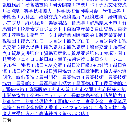
就航検討
1
砂蓄熱技術
1
研究開発
1
神奈川ベトナム文化交流
1
福岡県
1
科学技術協力
1
科学技術合同委員会
1
米価上昇
1
米輸出
1
素朴屋
1
経済交流
2
経済協力
7
経済連携
1
給料前払
いアプリ
1
緑の経済
1
美容製品
1
群馬県
1
群馬県太田市
1
群
馬銀行
1
脱炭素プロジェクト
1
自動車産業
2
自由貿易
1
自衛
隊
1
花輸出
1
衛星データ
1
製造業国際商談会
1
製造業支援
1
視察団
1
観光プロモーション
1
観光プロモーション強化
1
観
光交流
5
観光促進
1
観光協力
2
観光協定
1
警察交流
1
販売拠
点
1
貿易交渉強化
1
貿易安定化
1
貿易流通強化
1
赤塚学園
1
超音波フェイコ
1
越日AI・量子技術連携
1
越日クリーンエ
ネルギー連携
1
越日人材交流
1
越日次官級2＋2対話
1
越日物
流
1
越日経済連携
1
越日貿易協力
2
越日韓連携
1
輸入品の透
明化
1
輸出促進
2
農村開発
1
農業協力
4
農業技術
1
農業技術
協力
1
農業輸出
1
農産品輸出拡大
1
農産物加工
1
農産物輸出
2
通信技術
1
遠隔医療
1
都市交流
1
都市交通
1
都市開発
3
都
市開発協力
1
金融セキュリティ
1
長崎観光交流
1
防災協力
1
防衛協力
1
防衛装備協力
1
電動バイク
1
食品安全
1
食品業界
連携
1
食料安全保障
2
香川–ハイフォンMOU
1
高度人材
1
高
度人材受け入れ
1
高速鉄道
3
魚べい出店
1
共有：