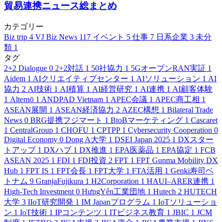
貿易連携ニュース総まとめ
カテゴリー
Biz trip
4
VJ Biz News
117
イベント
5
仕事
7
日系企業
3
未分
類
1
タグ
2+2 Dialogue
0
2+2対話
1
50社協力
1
5GオープンRAN実証
1
Aidem
1
AIクリエイティブセンター
1
AIソリューション
1
AI
協力
2
AI技術
1
AI積算
1
AI経営研究
1
AI連携
1
AI顧客体験
1
Alternō
1
ANDPAD Vietnam
1
APEC会議
1
APEC商工相
1
ASEAN展開
1
ASEAN経済協力
2
AZEC構想
1
Bilateral Trade
News
0
BRG提携フジマート
1
BtoBマーケティング
1
Cascaret
1
CentralGroup
1
CHOFU
1
CPTPP
1
Cybersecurity Cooperation
0
Digital Economy
0
Dong A大学
1
DSEI Japan 2025
1
DXスター
トアップ
1
DXハブ
1
DX推進
1
EPA医薬品
1
EPA協定
1
FCB
ASEAN 2025
1
FDI
1
FDI投資
2
FPT
1
FPT Gunma Mobility DX
Hub
1
FPT IS
1
FPT会長
1
FPT大学
1
FTA活用
1
Genki寿司ベ
トナム
9
GranjaFujikura
1
H2Corporation
1
HAUI–ARER連携
1
High-Tech Investment
0
HưngYên工業団地
1
Hutech
2
HUTECH
大学
3
IIoT研究開発
1
IM Japanプログラム
1
IoTソリューショ
ン
1
IoT技術
1
IPコンテンツ
1
ITビジネス教育
1
JBIC
1
JCM