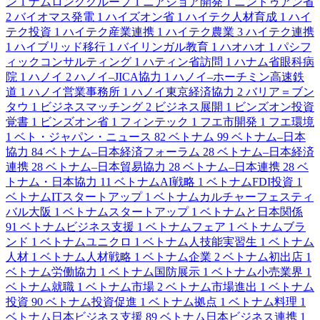
ン
1
ナムロンググループ
1
ニアショア開発
1
ニントゥアン省
2
バイオマス発電
1
ハイズオン省
1
ハイテク人材育成
1
ハイ
テク投資
1
ハイテク産業連携
1
ハイテク農業
3
ハイテク連携
1
ハイブリッド移行
1
バイリンガル教育
1
ハオハオ
1
パシフ
ィックコンサルティング
1
ハティン省訪問
1
ハナム省眼科病
院
1
ハノイ
2
ハノイ–JICA協力
1
ハノイ–ホーチミン高速鉄
道
1
ハノイ営業事務所
1
ハノイ東京経済協力
2
バリア＝ブン
タウ
1
ビジネスマッチング
2
ビジネス展開
1
ビンズオン投資
覚書
1
ビンズオン省
1
フィンテック
1
フエ市開発
1
フエ環境
1
ベト・ジャパン・ニュース
82
ベトナム
99
ベトナム–日本
協力
84
ベトナム–日本経済フォーラム
28
ベトナム–日本経済
連携
28
ベトナム–日本貿易協力
28
ベトナム–日本連携
28
ベ
トナム・日本協力
11
ベトナムAI戦略
1
ベトナムFDI投資
1
ベトナムITスタートアップ
1
ベトナムカルチャーフェスティ
バル大阪
1
ベトナムスタートアップ
1
ベトナムと日本関係
91
ベトナムビジネス支援
1
ベトナムフェア
1
ベトナムブラ
ンド
1
ベトナムユニクロ
1
ベトナム人技能実習生
1
ベトナム
人材
1
ベトナム人材戦略
1
ベトナム企業
2
ベトナム初出店
1
ベトナム労働協力
1
ベトナム国防展示
1
ベトナム小売業界
1
ベトナム就職
1
ベトナム市場
2
ベトナム市場進出
1
ベトナム
投資
90
ベトナム投資促進
1
ベトナム拠点
1
ベトナム料理
1
ベトナム日本ビジネス支援
89
ベトナム日本ビジネス連携
1