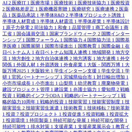
AI
2
医療IT
1
医療市場
1
医療技術
1
医療技術協力
1
医療投資
2
医療格差是正
1
医療機器寄贈
1
医療研究
1
医療連携
2
医薬
品
1
医薬品承認
1
半導体R&D
2
半導体プロジェクト誘致
1
半導体人材育成
3
半導体人材還流
1
半導体産業
1
半導体設計
1
原子力発電
2
司法協力
1
和食
1
品質管理
1
商工会議所
1
商
工省
1
国会議員交流
1
国家ブランドウィーク
2
国際インター
ンシップ
1
国際フォーラム
1
国際協力
4
国際協力法
1
国際基
準医療
1
国際展開
1
国際市場進出
1
国際教育
1
国際金融
1
在
日ベトナム人
1
在日ベトナム知識人連携
1
地域開発
1
地方交
流
1
地方創生
2
地方自治体連携
2
地方誘客
1
地方連携
1
外交
関係
1
外国人材
1
外資誘致
1
外食産業
1
大阪・関西万博
1
大
阪万博2025
1
大阪観光
1
学生インターン支援
1
学生交流
1
学
研
1
官民パートナーシップ
1
宮城県仙台市
1
対日輸出増加
1
小売市場成長
1
小売進出
1
山梨県
1
幼児教育
1
廃棄物発電
1
建設プロジェクト管理
1
建設業
1
弁護士協力
1
愛知県
2
戦略
投資
1
戦略的インフラODA
1
戦略的パートナーシップ
1
戦
略的協力10周年
1
戦略的投資
1
技能実習
1
技能実習制度
1
技
能実習生
2
技能実習生派遣
1
技術教育
1
技術移転
7
技術革新
1
投資
7
投資プロジェクト
1
投資促進
5
投資戦略
1
投資拡大
1
投資環境
1
持田製薬
1
持続可能な発展
1
持続可能な開発
1
持続可能性
1
排水対策
1
支援産業
1
支援産業展示会
1
教育イ