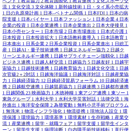
ベント
1
教育協力
2
教育国際化
1
教育連携
3
文化スポーツ交
流
1
文化交流
3
文化体験
1
新幹線技術
1
日・タイ系小売拡大
1
日の丸原発計画
1
日本–ベトナム関係
1
日本FDI
1
日本の病
院支援
1
日本バイヤー
1
日本ファッション
1
日本企業
4
日本
企業の投資
1
日本企業連携
1
日本企業進出
2
日本大使接見
1
日本小売センター
1
日本市場
2
日本市場進出
1
日本式介護
1
日本投資
1
日本投資拡大
1
日本語教科書導入
1
日本語教育
1
日本進出
1
日系企業
2
日系企業投資
1
日系企業進出
1
日総工
産
1
日越AI・量子技術連携
1
日越エネルギー協力
2
日越ク
リーンエネルギー連携
1
日越サプライチェーン強靱化
1
日越
ビジネス連携
1
日越人材交流
1
日越協力
5
日越友好
1
日越宇
宙協力
1
日越技術連携
1
日越教育協力
1
日越文化交流
1
日越
次官級2＋2対話
1
日越海洋協議
1
日越海洋対話
1
日越産業協
力
1
日越経済協力
12
日越経済貿易フォーラム
10
日越経済連
携
2
日越航空連携
1
日越貿易協力
1
日越連携
3
日越都市連携
1
日越関係
23
映画協力
1
木徳神糧
1
東アジア連携
1
東ソー
1
東急グループ
1
水利大学
1
水利大学災害対話
1
法律交流
1
海
外進出
1
海洋安全保障
2
為替変動
1
無料小児手術プログラム
1
無洗米
1
物流インフラ強化
1
物流提携
1
現地法人設立
1
環
境保護
3
環境協力
1
環境基準
1
環境素材
1
生存戦略
1
産業交
流
1
産業連携
1
留学・就職フェア
1
留学支援
1
留学生インタ
ーン
1
留学生支援
1
病理診断
1
白内障手術技術移転
1
直行便