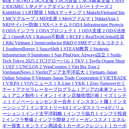
制度
1
JETRO
2
JICA支援
3
JICA資金
1
JICA農業支援
1
JINS
2
JOGMEC
1
JPメディアダイレクト
1
Jパートナーズ
2
KiddiHub
1
LRT開発
1
M&Aマッチング
1
MakeInVietnamChip
1
MCVグループ
1
MDI生産
1
Meijiファルマ
1
NikkeiAsia
1
NRIサイバー防御
1
NXベトナム
9
ODA Infrastructure Projects
0
ODAインフラ
1
ODAプロジェクト
1
ODA支援
2
ODA法改
正
1
OpenRAN
1
Rakusei不動産
1
RCEP
1
RealTechGlobal出資
1
Riki Vietnam
1
Semiconductor R&D
0
SMEデジタルコネクト
1
SouthernBreeze
1
SpaceShift
1
STEAM教育
1
Strategic
Infrastructure
0
Sumitomo
1
Sun PhuQuoc Airways設立
1
Sushi-
Tech Tokyo 2025
2
TCJグローバル
1
TKV
1
Tuyên Quang Shop
1
UEF
1
UNCLOS
2
VegaCosmos
1
Viet Biz Tour
2
VietJapanNews
1
VietJetアジア太平洋拡大
1
Vietnam–Japan
Online Seminar
0
Vietnam–Japan Trade Cooperation
0
VIETRADE
1
VJEPA
1
VOVニュース
1
X-Line
1
YKK
1
Zero Turnoverセミ
ナー
1
アクセラレータープログラム
1
アジアの未来フォーラ
ム
1
アニメ制作
1
イオン
1
イオン店舗倍増計画
1
イズミシテ
ィ
1
イノベーションセンター合弁
1
インスタント麺
1
インタ
ーンシップ
1
インダストリー4.0
1
インダストリー4.0ソリュ
ーション
1
インド太平洋戦略
1
インフラ協力
1
インフラ投資
2
インフラ整備
2
インフラ開発
2
ヴィーガンコスメ
1
エネル
ギー探査
1
オンライン商談会
1
カーボンクレジット
1
カーボ