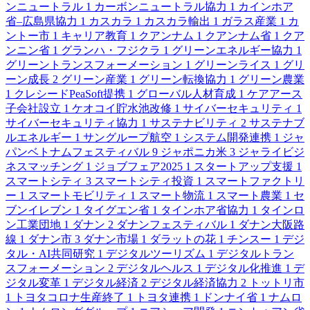
ンニュートラル
1
カーボンニュートラル協力
1
カインホア
省–広島県協力
1
カスカラ
1
カスカラ輸出
1
ガラス産業
1
カ
ントー市
1
キャリア教育
1
クアンナム
1
クアンナム省
1
クア
ンニン省
1
グランハ・フジクラ
1
グリーンエネルギー協力
1
グリーントランスフォーメーション
1
グリーンライス
1
グリ
ーン成長
2
グリーン産業
1
グリーン転換協力
1
グリーン農業
1
クレシードPeaSoft提携
1
グローバル人材育成
1
ケアアース
子会社設立
1
ケオコイ貯水池改修
1
サイバーセキュリティ
1
サイバーセキュリティ協力
1
サステナビリティ
2
サステナブ
ルエネルギー
1
サングループ航空
1
システム開発連携
1
ジャ
パンベトナムフェスティバル
9
ジャポニカ米
3
ジャライビジ
ネスマッチング
1
ジョブフェア2025
1
スタートアップ支援
1
スマートシティ
3
スマートシティ投資
1
スマートファクトリ
ー
1
スマートモビリティ
1
スマート物流
1
スマート農業
1
セ
ブンイレブン
1
タイグエン省
1
タインホア省協力
1
タインロ
ン工業団地
1
ダナン
2
ダナンフェスティバル
1
ダナン大阪路
線
1
ダナン市
3
ダナン市場
1
ダラットの花
1
チンスー
1
デジ
タル・AI共同研究
1
デジタルツーリズム
1
デジタルトラン
スフォーメーション
2
デジタルヘルス
1
デジタル化推進
1
デ
ジタル変革
1
デジタル経済
2
デジタル経済協力
2
トットリ市
1
トヨタコロナ生産終了
1
トヨタ連携
1
ドンナイ省
1
ナムロ