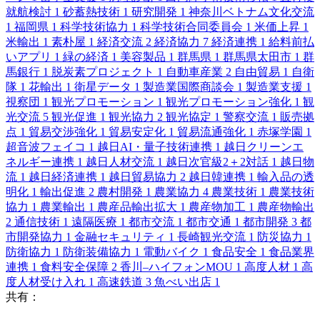
就航検討
1
砂蓄熱技術
1
研究開発
1
神奈川ベトナム文化交流
1
福岡県
1
科学技術協力
1
科学技術合同委員会
1
米価上昇
1
米輸出
1
素朴屋
1
経済交流
2
経済協力
7
経済連携
1
給料前払
いアプリ
1
緑の経済
1
美容製品
1
群馬県
1
群馬県太田市
1
群
馬銀行
1
脱炭素プロジェクト
1
自動車産業
2
自由貿易
1
自衛
隊
1
花輸出
1
衛星データ
1
製造業国際商談会
1
製造業支援
1
視察団
1
観光プロモーション
1
観光プロモーション強化
1
観
光交流
5
観光促進
1
観光協力
2
観光協定
1
警察交流
1
販売拠
点
1
貿易交渉強化
1
貿易安定化
1
貿易流通強化
1
赤塚学園
1
超音波フェイコ
1
越日AI・量子技術連携
1
越日クリーンエ
ネルギー連携
1
越日人材交流
1
越日次官級2＋2対話
1
越日物
流
1
越日経済連携
1
越日貿易協力
2
越日韓連携
1
輸入品の透
明化
1
輸出促進
2
農村開発
1
農業協力
4
農業技術
1
農業技術
協力
1
農業輸出
1
農産品輸出拡大
1
農産物加工
1
農産物輸出
2
通信技術
1
遠隔医療
1
都市交流
1
都市交通
1
都市開発
3
都
市開発協力
1
金融セキュリティ
1
長崎観光交流
1
防災協力
1
防衛協力
1
防衛装備協力
1
電動バイク
1
食品安全
1
食品業界
連携
1
食料安全保障
2
香川–ハイフォンMOU
1
高度人材
1
高
度人材受け入れ
1
高速鉄道
3
魚べい出店
1
共有：