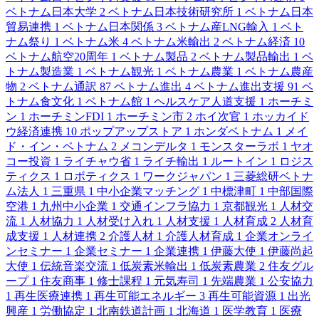
ベトナム日本大学
2
ベトナム日本技術研究所
1
ベトナム日本
貿易連携
1
ベトナム日本関係
3
ベトナム産LNG輸入
1
ベト
ナム祭り
1
ベトナム米
4
ベトナム米輸出
2
ベトナム経済
10
ベトナム航空20周年
1
ベトナム製品
2
ベトナム製品輸出
1
ベ
トナム製造業
1
ベトナム観光
1
ベトナム農業
1
ベトナム農産
物
2
ベトナム通訳
87
ベトナム進出
4
ベトナム進出支援
91
ベ
トナム食文化
1
ベトナム館
1
ヘルスケア人道支援
1
ホーチミ
ン
1
ホーチミンFDI
1
ホーチミン市
2
ホイ次官
1
ホッカイド
ウ経済連携
10
ポップアップストア
1
ホンダベトナム
1
メイ
ド・イン・ベトナム
2
メコンデルタ
1
モンスターラボ
1
ヤオ
コー投資
1
ライチャウ省
1
ライチ輸出
1
ルートイン
1
ロジス
ティクス
1
ロボティクス
1
ワークジャパン
1
三菱総研ベトナ
ム法人
1
三重県
1
中小企業マッチング
1
中標津町
1
中部国際
空港
1
九州中小企業
1
交通インフラ協力
1
京都観光
1
人材交
流
1
人材協力
1
人材受け入れ
1
人材支援
1
人材育成
2
人材育
成支援
1
人材連携
2
介護人材
1
介護人材育成
1
企業オンライ
ンセミナー
1
企業セミナー
1
企業連携
1
伊藤大使
1
伊藤尚起
大使
1
伝統音楽交流
1
低炭素米輸出
1
低炭素農業
2
住友グル
ープ
1
住友商事
1
修士課程
1
元気寿司
1
先端農業
1
公安協力
1
再生医療連携
1
再生可能エネルギー
3
再生可能資源
1
出光
興産
1
労働協定
1
北南鉄道計画
1
北海道
1
医学教育
1
医療