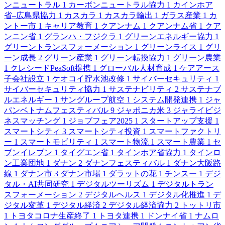
ンニュートラル
1
カーボンニュートラル協力
1
カインホア
省–広島県協力
1
カスカラ
1
カスカラ輸出
1
ガラス産業
1
カ
ントー市
1
キャリア教育
1
クアンナム
1
クアンナム省
1
クア
ンニン省
1
グランハ・フジクラ
1
グリーンエネルギー協力
1
グリーントランスフォーメーション
1
グリーンライス
1
グリ
ーン成長
2
グリーン産業
1
グリーン転換協力
1
グリーン農業
1
クレシードPeaSoft提携
1
グローバル人材育成
1
ケアアース
子会社設立
1
ケオコイ貯水池改修
1
サイバーセキュリティ
1
サイバーセキュリティ協力
1
サステナビリティ
2
サステナブ
ルエネルギー
1
サングループ航空
1
システム開発連携
1
ジャ
パンベトナムフェスティバル
9
ジャポニカ米
3
ジャライビジ
ネスマッチング
1
ジョブフェア2025
1
スタートアップ支援
1
スマートシティ
3
スマートシティ投資
1
スマートファクトリ
ー
1
スマートモビリティ
1
スマート物流
1
スマート農業
1
セ
ブンイレブン
1
タイグエン省
1
タインホア省協力
1
タインロ
ン工業団地
1
ダナン
2
ダナンフェスティバル
1
ダナン大阪路
線
1
ダナン市
3
ダナン市場
1
ダラットの花
1
チンスー
1
デジ
タル・AI共同研究
1
デジタルツーリズム
1
デジタルトラン
スフォーメーション
2
デジタルヘルス
1
デジタル化推進
1
デ
ジタル変革
1
デジタル経済
2
デジタル経済協力
2
トットリ市
1
トヨタコロナ生産終了
1
トヨタ連携
1
ドンナイ省
1
ナムロ