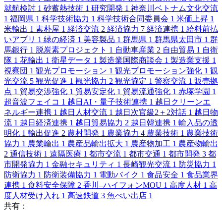
就航検討
1
砂蓄熱技術
1
研究開発
1
神奈川ベトナム文化交流
1
福岡県
1
科学技術協力
1
科学技術合同委員会
1
米価上昇
1
米輸出
1
素朴屋
1
経済交流
2
経済協力
7
経済連携
1
給料前払
いアプリ
1
緑の経済
1
美容製品
1
群馬県
1
群馬県太田市
1
群
馬銀行
1
脱炭素プロジェクト
1
自動車産業
2
自由貿易
1
自衛
隊
1
花輸出
1
衛星データ
1
製造業国際商談会
1
製造業支援
1
視察団
1
観光プロモーション
1
観光プロモーション強化
1
観
光交流
5
観光促進
1
観光協力
2
観光協定
1
警察交流
1
販売拠
点
1
貿易交渉強化
1
貿易安定化
1
貿易流通強化
1
赤塚学園
1
超音波フェイコ
1
越日AI・量子技術連携
1
越日クリーンエ
ネルギー連携
1
越日人材交流
1
越日次官級2＋2対話
1
越日物
流
1
越日経済連携
1
越日貿易協力
2
越日韓連携
1
輸入品の透
明化
1
輸出促進
2
農村開発
1
農業協力
4
農業技術
1
農業技術
協力
1
農業輸出
1
農産品輸出拡大
1
農産物加工
1
農産物輸出
2
通信技術
1
遠隔医療
1
都市交流
1
都市交通
1
都市開発
3
都
市開発協力
1
金融セキュリティ
1
長崎観光交流
1
防災協力
1
防衛協力
1
防衛装備協力
1
電動バイク
1
食品安全
1
食品業界
連携
1
食料安全保障
2
香川–ハイフォンMOU
1
高度人材
1
高
度人材受け入れ
1
高速鉄道
3
魚べい出店
1
共有：