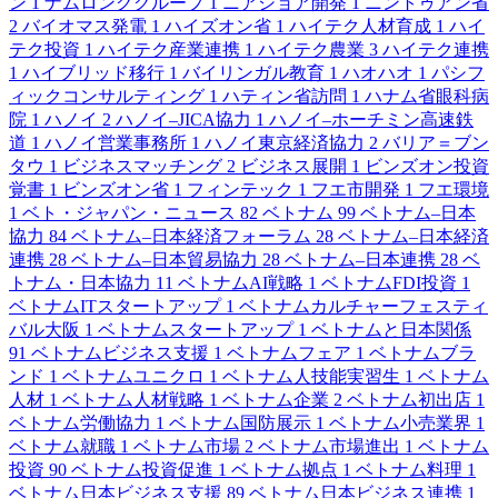
ン
1
ナムロンググループ
1
ニアショア開発
1
ニントゥアン省
2
バイオマス発電
1
ハイズオン省
1
ハイテク人材育成
1
ハイ
テク投資
1
ハイテク産業連携
1
ハイテク農業
3
ハイテク連携
1
ハイブリッド移行
1
バイリンガル教育
1
ハオハオ
1
パシフ
ィックコンサルティング
1
ハティン省訪問
1
ハナム省眼科病
院
1
ハノイ
2
ハノイ–JICA協力
1
ハノイ–ホーチミン高速鉄
道
1
ハノイ営業事務所
1
ハノイ東京経済協力
2
バリア＝ブン
タウ
1
ビジネスマッチング
2
ビジネス展開
1
ビンズオン投資
覚書
1
ビンズオン省
1
フィンテック
1
フエ市開発
1
フエ環境
1
ベト・ジャパン・ニュース
82
ベトナム
99
ベトナム–日本
協力
84
ベトナム–日本経済フォーラム
28
ベトナム–日本経済
連携
28
ベトナム–日本貿易協力
28
ベトナム–日本連携
28
ベ
トナム・日本協力
11
ベトナムAI戦略
1
ベトナムFDI投資
1
ベトナムITスタートアップ
1
ベトナムカルチャーフェスティ
バル大阪
1
ベトナムスタートアップ
1
ベトナムと日本関係
91
ベトナムビジネス支援
1
ベトナムフェア
1
ベトナムブラ
ンド
1
ベトナムユニクロ
1
ベトナム人技能実習生
1
ベトナム
人材
1
ベトナム人材戦略
1
ベトナム企業
2
ベトナム初出店
1
ベトナム労働協力
1
ベトナム国防展示
1
ベトナム小売業界
1
ベトナム就職
1
ベトナム市場
2
ベトナム市場進出
1
ベトナム
投資
90
ベトナム投資促進
1
ベトナム拠点
1
ベトナム料理
1
ベトナム日本ビジネス支援
89
ベトナム日本ビジネス連携
1