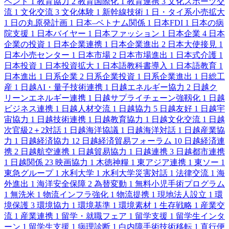
ベント
1
教育協力
2
教育国際化
1
教育連携
3
文化スポーツ交
流
1
文化交流
3
文化体験
1
新幹線技術
1
日・タイ系小売拡大
1
日の丸原発計画
1
日本–ベトナム関係
1
日本FDI
1
日本の病
院支援
1
日本バイヤー
1
日本ファッション
1
日本企業
4
日本
企業の投資
1
日本企業連携
1
日本企業進出
2
日本大使接見
1
日本小売センター
1
日本市場
2
日本市場進出
1
日本式介護
1
日本投資
1
日本投資拡大
1
日本語教科書導入
1
日本語教育
1
日本進出
1
日系企業
2
日系企業投資
1
日系企業進出
1
日総工
産
1
日越AI・量子技術連携
1
日越エネルギー協力
2
日越ク
リーンエネルギー連携
1
日越サプライチェーン強靱化
1
日越
ビジネス連携
1
日越人材交流
1
日越協力
5
日越友好
1
日越宇
宙協力
1
日越技術連携
1
日越教育協力
1
日越文化交流
1
日越
次官級2＋2対話
1
日越海洋協議
1
日越海洋対話
1
日越産業協
力
1
日越経済協力
12
日越経済貿易フォーラム
10
日越経済連
携
2
日越航空連携
1
日越貿易協力
1
日越連携
3
日越都市連携
1
日越関係
23
映画協力
1
木徳神糧
1
東アジア連携
1
東ソー
1
東急グループ
1
水利大学
1
水利大学災害対話
1
法律交流
1
海
外進出
1
海洋安全保障
2
為替変動
1
無料小児手術プログラム
1
無洗米
1
物流インフラ強化
1
物流提携
1
現地法人設立
1
環
境保護
3
環境協力
1
環境基準
1
環境素材
1
生存戦略
1
産業交
流
1
産業連携
1
留学・就職フェア
1
留学支援
1
留学生インタ
ーン
1
留学生支援
1
病理診断
1
白内障手術技術移転
1
直行便