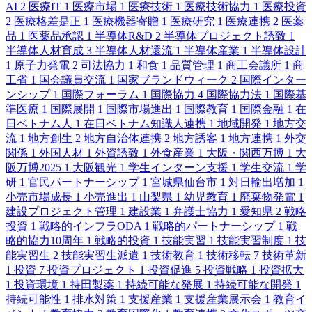
AI
2
医療IT
1
医療市場
1
医療技術
1
医療技術協力
1
医療投資
2
医療格差是正
1
医療機器寄贈
1
医療研究
1
医療連携
2
医薬
品
1
医薬品承認
1
半導体R&D
2
半導体プロジェクト誘致
1
半導体人材育成
3
半導体人材還流
1
半導体産業
1
半導体設計
1
原子力発電
2
司法協力
1
和食
1
品質管理
1
商工会議所
1
商
工省
1
国会議員交流
1
国家ブランドウィーク
2
国際インター
ンシップ
1
国際フォーラム
1
国際協力
4
国際協力法
1
国際基
準医療
1
国際展開
1
国際市場進出
1
国際教育
1
国際金融
1
在
日ベトナム人
1
在日ベトナム知識人連携
1
地域開発
1
地方交
流
1
地方創生
2
地方自治体連携
2
地方誘客
1
地方連携
1
外交
関係
1
外国人材
1
外資誘致
1
外食産業
1
大阪・関西万博
1
大
阪万博2025
1
大阪観光
1
学生インターン支援
1
学生交流
1
学
研
1
官民パートナーシップ
1
宮城県仙台市
1
対日輸出増加
1
小売市場成長
1
小売進出
1
山梨県
1
幼児教育
1
廃棄物発電
1
建設プロジェクト管理
1
建設業
1
弁護士協力
1
愛知県
2
戦略
投資
1
戦略的インフラODA
1
戦略的パートナーシップ
1
戦
略的協力10周年
1
戦略的投資
1
技能実習
1
技能実習制度
1
技
能実習生
2
技能実習生派遣
1
技術教育
1
技術移転
7
技術革新
1
投資
7
投資プロジェクト
1
投資促進
5
投資戦略
1
投資拡大
1
投資環境
1
持田製薬
1
持続可能な発展
1
持続可能な開発
1
持続可能性
1
排水対策
1
支援産業
1
支援産業展示会
1
教育イ