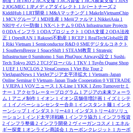
制度
1
JETRO
2
JICA支援
3
JICA資金
1
JICA農業支援
1
JINS
2
JOGMEC
1
JPメディアダイレクト
1
Jパートナーズ
2
KiddiHub
1
LRT開発
1
M&Aマッチング
1
MakeInVietnamChip
1
MCVグループ
1
MDI生産
1
Meijiファルマ
1
NikkeiAsia
1
NRIサイバー防御
1
NXベトナム
9
ODA Infrastructure Projects
0
ODAインフラ
1
ODAプロジェクト
1
ODA支援
2
ODA法改
正
1
OpenRAN
1
Rakusei不動産
1
RCEP
1
RealTechGlobal出資
1
Riki Vietnam
1
Semiconductor R&D
0
SMEデジタルコネクト
1
SouthernBreeze
1
SpaceShift
1
STEAM教育
1
Strategic
Infrastructure
0
Sumitomo
1
Sun PhuQuoc Airways設立
1
Sushi-
Tech Tokyo 2025
2
TCJグローバル
1
TKV
1
Tuyên Quang Shop
1
UEF
1
UNCLOS
2
VegaCosmos
1
Viet Biz Tour
2
VietJapanNews
1
VietJetアジア太平洋拡大
1
Vietnam–Japan
Online Seminar
0
Vietnam–Japan Trade Cooperation
0
VIETRADE
1
VJEPA
1
VOVニュース
1
X-Line
1
YKK
1
Zero Turnoverセミ
ナー
1
アクセラレータープログラム
1
アジアの未来フォーラ
ム
1
アニメ制作
1
イオン
1
イオン店舗倍増計画
1
イズミシテ
ィ
1
イノベーションセンター合弁
1
インスタント麺
1
インタ
ーンシップ
1
インダストリー4.0
1
インダストリー4.0ソリュ
ーション
1
インド太平洋戦略
1
インフラ協力
1
インフラ投資
2
インフラ整備
2
インフラ開発
2
ヴィーガンコスメ
1
エネル
ギー探査
1
オンライン商談会
1
カーボンクレジット
1
カーボ