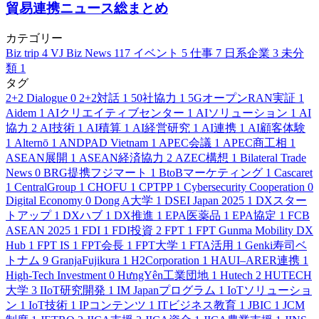
貿易連携ニュース総まとめ
カテゴリー
Biz trip
4
VJ Biz News
117
イベント
5
仕事
7
日系企業
3
未分
類
1
タグ
2+2 Dialogue
0
2+2対話
1
50社協力
1
5GオープンRAN実証
1
Aidem
1
AIクリエイティブセンター
1
AIソリューション
1
AI
協力
2
AI技術
1
AI積算
1
AI経営研究
1
AI連携
1
AI顧客体験
1
Alternō
1
ANDPAD Vietnam
1
APEC会議
1
APEC商工相
1
ASEAN展開
1
ASEAN経済協力
2
AZEC構想
1
Bilateral Trade
News
0
BRG提携フジマート
1
BtoBマーケティング
1
Cascaret
1
CentralGroup
1
CHOFU
1
CPTPP
1
Cybersecurity Cooperation
0
Digital Economy
0
Dong A大学
1
DSEI Japan 2025
1
DXスター
トアップ
1
DXハブ
1
DX推進
1
EPA医薬品
1
EPA協定
1
FCB
ASEAN 2025
1
FDI
1
FDI投資
2
FPT
1
FPT Gunma Mobility DX
Hub
1
FPT IS
1
FPT会長
1
FPT大学
1
FTA活用
1
Genki寿司ベ
トナム
9
GranjaFujikura
1
H2Corporation
1
HAUI–ARER連携
1
High-Tech Investment
0
HưngYên工業団地
1
Hutech
2
HUTECH
大学
3
IIoT研究開発
1
IM Japanプログラム
1
IoTソリューショ
ン
1
IoT技術
1
IPコンテンツ
1
ITビジネス教育
1
JBIC
1
JCM