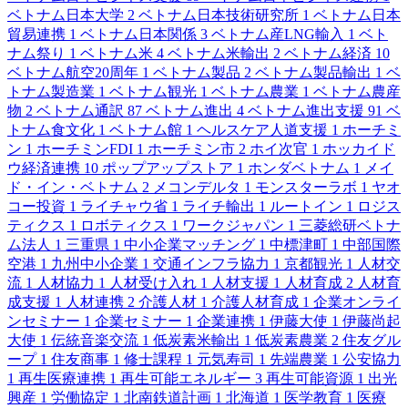
ベトナム日本大学
2
ベトナム日本技術研究所
1
ベトナム日本
貿易連携
1
ベトナム日本関係
3
ベトナム産LNG輸入
1
ベト
ナム祭り
1
ベトナム米
4
ベトナム米輸出
2
ベトナム経済
10
ベトナム航空20周年
1
ベトナム製品
2
ベトナム製品輸出
1
ベ
トナム製造業
1
ベトナム観光
1
ベトナム農業
1
ベトナム農産
物
2
ベトナム通訳
87
ベトナム進出
4
ベトナム進出支援
91
ベ
トナム食文化
1
ベトナム館
1
ヘルスケア人道支援
1
ホーチミ
ン
1
ホーチミンFDI
1
ホーチミン市
2
ホイ次官
1
ホッカイド
ウ経済連携
10
ポップアップストア
1
ホンダベトナム
1
メイ
ド・イン・ベトナム
2
メコンデルタ
1
モンスターラボ
1
ヤオ
コー投資
1
ライチャウ省
1
ライチ輸出
1
ルートイン
1
ロジス
ティクス
1
ロボティクス
1
ワークジャパン
1
三菱総研ベトナ
ム法人
1
三重県
1
中小企業マッチング
1
中標津町
1
中部国際
空港
1
九州中小企業
1
交通インフラ協力
1
京都観光
1
人材交
流
1
人材協力
1
人材受け入れ
1
人材支援
1
人材育成
2
人材育
成支援
1
人材連携
2
介護人材
1
介護人材育成
1
企業オンライ
ンセミナー
1
企業セミナー
1
企業連携
1
伊藤大使
1
伊藤尚起
大使
1
伝統音楽交流
1
低炭素米輸出
1
低炭素農業
2
住友グル
ープ
1
住友商事
1
修士課程
1
元気寿司
1
先端農業
1
公安協力
1
再生医療連携
1
再生可能エネルギー
3
再生可能資源
1
出光
興産
1
労働協定
1
北南鉄道計画
1
北海道
1
医学教育
1
医療