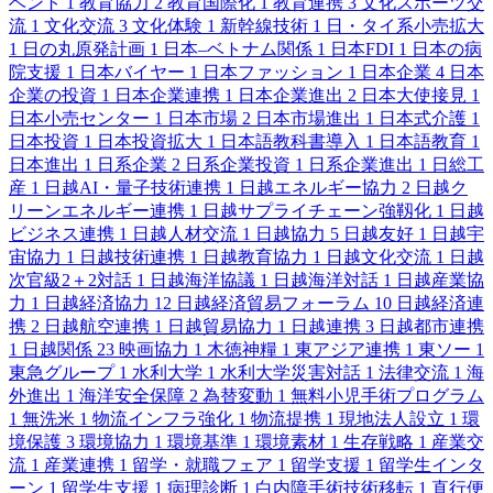
ベント
1
教育協力
2
教育国際化
1
教育連携
3
文化スポーツ交
流
1
文化交流
3
文化体験
1
新幹線技術
1
日・タイ系小売拡大
1
日の丸原発計画
1
日本–ベトナム関係
1
日本FDI
1
日本の病
院支援
1
日本バイヤー
1
日本ファッション
1
日本企業
4
日本
企業の投資
1
日本企業連携
1
日本企業進出
2
日本大使接見
1
日本小売センター
1
日本市場
2
日本市場進出
1
日本式介護
1
日本投資
1
日本投資拡大
1
日本語教科書導入
1
日本語教育
1
日本進出
1
日系企業
2
日系企業投資
1
日系企業進出
1
日総工
産
1
日越AI・量子技術連携
1
日越エネルギー協力
2
日越ク
リーンエネルギー連携
1
日越サプライチェーン強靱化
1
日越
ビジネス連携
1
日越人材交流
1
日越協力
5
日越友好
1
日越宇
宙協力
1
日越技術連携
1
日越教育協力
1
日越文化交流
1
日越
次官級2＋2対話
1
日越海洋協議
1
日越海洋対話
1
日越産業協
力
1
日越経済協力
12
日越経済貿易フォーラム
10
日越経済連
携
2
日越航空連携
1
日越貿易協力
1
日越連携
3
日越都市連携
1
日越関係
23
映画協力
1
木徳神糧
1
東アジア連携
1
東ソー
1
東急グループ
1
水利大学
1
水利大学災害対話
1
法律交流
1
海
外進出
1
海洋安全保障
2
為替変動
1
無料小児手術プログラム
1
無洗米
1
物流インフラ強化
1
物流提携
1
現地法人設立
1
環
境保護
3
環境協力
1
環境基準
1
環境素材
1
生存戦略
1
産業交
流
1
産業連携
1
留学・就職フェア
1
留学支援
1
留学生インタ
ーン
1
留学生支援
1
病理診断
1
白内障手術技術移転
1
直行便