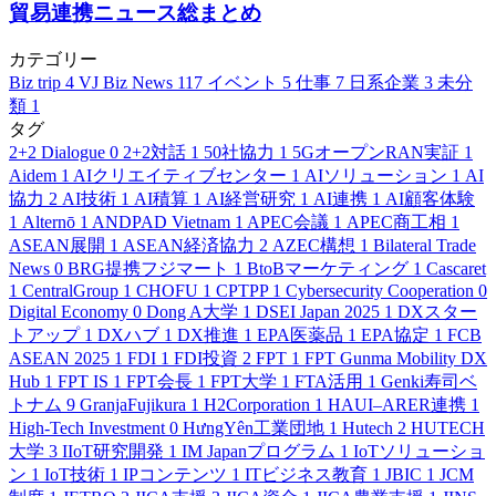
貿易連携ニュース総まとめ
カテゴリー
Biz trip
4
VJ Biz News
117
イベント
5
仕事
7
日系企業
3
未分
類
1
タグ
2+2 Dialogue
0
2+2対話
1
50社協力
1
5GオープンRAN実証
1
Aidem
1
AIクリエイティブセンター
1
AIソリューション
1
AI
協力
2
AI技術
1
AI積算
1
AI経営研究
1
AI連携
1
AI顧客体験
1
Alternō
1
ANDPAD Vietnam
1
APEC会議
1
APEC商工相
1
ASEAN展開
1
ASEAN経済協力
2
AZEC構想
1
Bilateral Trade
News
0
BRG提携フジマート
1
BtoBマーケティング
1
Cascaret
1
CentralGroup
1
CHOFU
1
CPTPP
1
Cybersecurity Cooperation
0
Digital Economy
0
Dong A大学
1
DSEI Japan 2025
1
DXスター
トアップ
1
DXハブ
1
DX推進
1
EPA医薬品
1
EPA協定
1
FCB
ASEAN 2025
1
FDI
1
FDI投資
2
FPT
1
FPT Gunma Mobility DX
Hub
1
FPT IS
1
FPT会長
1
FPT大学
1
FTA活用
1
Genki寿司ベ
トナム
9
GranjaFujikura
1
H2Corporation
1
HAUI–ARER連携
1
High-Tech Investment
0
HưngYên工業団地
1
Hutech
2
HUTECH
大学
3
IIoT研究開発
1
IM Japanプログラム
1
IoTソリューショ
ン
1
IoT技術
1
IPコンテンツ
1
ITビジネス教育
1
JBIC
1
JCM