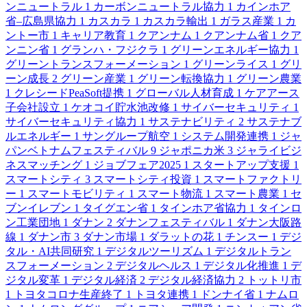
ンニュートラル
1
カーボンニュートラル協力
1
カインホア
省–広島県協力
1
カスカラ
1
カスカラ輸出
1
ガラス産業
1
カ
ントー市
1
キャリア教育
1
クアンナム
1
クアンナム省
1
クア
ンニン省
1
グランハ・フジクラ
1
グリーンエネルギー協力
1
グリーントランスフォーメーション
1
グリーンライス
1
グリ
ーン成長
2
グリーン産業
1
グリーン転換協力
1
グリーン農業
1
クレシードPeaSoft提携
1
グローバル人材育成
1
ケアアース
子会社設立
1
ケオコイ貯水池改修
1
サイバーセキュリティ
1
サイバーセキュリティ協力
1
サステナビリティ
2
サステナブ
ルエネルギー
1
サングループ航空
1
システム開発連携
1
ジャ
パンベトナムフェスティバル
9
ジャポニカ米
3
ジャライビジ
ネスマッチング
1
ジョブフェア2025
1
スタートアップ支援
1
スマートシティ
3
スマートシティ投資
1
スマートファクトリ
ー
1
スマートモビリティ
1
スマート物流
1
スマート農業
1
セ
ブンイレブン
1
タイグエン省
1
タインホア省協力
1
タインロ
ン工業団地
1
ダナン
2
ダナンフェスティバル
1
ダナン大阪路
線
1
ダナン市
3
ダナン市場
1
ダラットの花
1
チンスー
1
デジ
タル・AI共同研究
1
デジタルツーリズム
1
デジタルトラン
スフォーメーション
2
デジタルヘルス
1
デジタル化推進
1
デ
ジタル変革
1
デジタル経済
2
デジタル経済協力
2
トットリ市
1
トヨタコロナ生産終了
1
トヨタ連携
1
ドンナイ省
1
ナムロ