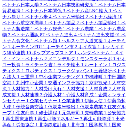
ベトナム日本大学
2
ベトナム日本技術研究所
1
ベトナム日本
貿易連携
1
ベトナム日本関係
3
ベトナム産LNG輸入
1
ベト
ナム祭り
1
ベトナム米
4
ベトナム米輸出
2
ベトナム経済
10
ベトナム航空20周年
1
ベトナム製品
2
ベトナム製品輸出
1
ベ
トナム製造業
1
ベトナム観光
1
ベトナム農業
1
ベトナム農産
物
2
ベトナム通訳
87
ベトナム進出
4
ベトナム進出支援
91
ベ
トナム食文化
1
ベトナム館
1
ヘルスケア人道支援
1
ホーチミ
ン
1
ホーチミンFDI
1
ホーチミン市
2
ホイ次官
1
ホッカイド
ウ経済連携
10
ポップアップストア
1
ホンダベトナム
1
メイ
ド・イン・ベトナム
2
メコンデルタ
1
モンスターラボ
1
ヤオ
コー投資
1
ライチャウ省
1
ライチ輸出
1
ルートイン
1
ロジス
ティクス
1
ロボティクス
1
ワークジャパン
1
三菱総研ベトナ
ム法人
1
三重県
1
中小企業マッチング
1
中標津町
1
中部国際
空港
1
九州中小企業
1
交通インフラ協力
1
京都観光
1
人材交
流
1
人材協力
1
人材受け入れ
1
人材支援
1
人材育成
2
人材育
成支援
1
人材連携
2
介護人材
1
介護人材育成
1
企業オンライ
ンセミナー
1
企業セミナー
1
企業連携
1
伊藤大使
1
伊藤尚起
大使
1
伝統音楽交流
1
低炭素米輸出
1
低炭素農業
2
住友グル
ープ
1
住友商事
1
修士課程
1
元気寿司
1
先端農業
1
公安協力
1
再生医療連携
1
再生可能エネルギー
3
再生可能資源
1
出光
興産
1
労働協定
1
北南鉄道計画
1
北海道
1
医学教育
1
医療