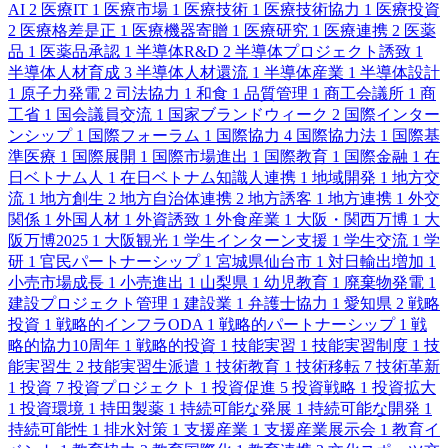
AI
2
医療IT
1
医療市場
1
医療技術
1
医療技術協力
1
医療投資
2
医療格差是正
1
医療機器寄贈
1
医療研究
1
医療連携
2
医薬
品
1
医薬品承認
1
半導体R&D
2
半導体プロジェクト誘致
1
半導体人材育成
3
半導体人材還流
1
半導体産業
1
半導体設計
1
原子力発電
2
司法協力
1
和食
1
品質管理
1
商工会議所
1
商
工省
1
国会議員交流
1
国家ブランドウィーク
2
国際インター
ンシップ
1
国際フォーラム
1
国際協力
4
国際協力法
1
国際基
準医療
1
国際展開
1
国際市場進出
1
国際教育
1
国際金融
1
在
日ベトナム人
1
在日ベトナム知識人連携
1
地域開発
1
地方交
流
1
地方創生
2
地方自治体連携
2
地方誘客
1
地方連携
1
外交
関係
1
外国人材
1
外資誘致
1
外食産業
1
大阪・関西万博
1
大
阪万博2025
1
大阪観光
1
学生インターン支援
1
学生交流
1
学
研
1
官民パートナーシップ
1
宮城県仙台市
1
対日輸出増加
1
小売市場成長
1
小売進出
1
山梨県
1
幼児教育
1
廃棄物発電
1
建設プロジェクト管理
1
建設業
1
弁護士協力
1
愛知県
2
戦略
投資
1
戦略的インフラODA
1
戦略的パートナーシップ
1
戦
略的協力10周年
1
戦略的投資
1
技能実習
1
技能実習制度
1
技
能実習生
2
技能実習生派遣
1
技術教育
1
技術移転
7
技術革新
1
投資
7
投資プロジェクト
1
投資促進
5
投資戦略
1
投資拡大
1
投資環境
1
持田製薬
1
持続可能な発展
1
持続可能な開発
1
持続可能性
1
排水対策
1
支援産業
1
支援産業展示会
1
教育イ