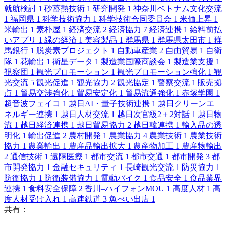
就航検討
1
砂蓄熱技術
1
研究開発
1
神奈川ベトナム文化交流
1
福岡県
1
科学技術協力
1
科学技術合同委員会
1
米価上昇
1
米輸出
1
素朴屋
1
経済交流
2
経済協力
7
経済連携
1
給料前払
いアプリ
1
緑の経済
1
美容製品
1
群馬県
1
群馬県太田市
1
群
馬銀行
1
脱炭素プロジェクト
1
自動車産業
2
自由貿易
1
自衛
隊
1
花輸出
1
衛星データ
1
製造業国際商談会
1
製造業支援
1
視察団
1
観光プロモーション
1
観光プロモーション強化
1
観
光交流
5
観光促進
1
観光協力
2
観光協定
1
警察交流
1
販売拠
点
1
貿易交渉強化
1
貿易安定化
1
貿易流通強化
1
赤塚学園
1
超音波フェイコ
1
越日AI・量子技術連携
1
越日クリーンエ
ネルギー連携
1
越日人材交流
1
越日次官級2＋2対話
1
越日物
流
1
越日経済連携
1
越日貿易協力
2
越日韓連携
1
輸入品の透
明化
1
輸出促進
2
農村開発
1
農業協力
4
農業技術
1
農業技術
協力
1
農業輸出
1
農産品輸出拡大
1
農産物加工
1
農産物輸出
2
通信技術
1
遠隔医療
1
都市交流
1
都市交通
1
都市開発
3
都
市開発協力
1
金融セキュリティ
1
長崎観光交流
1
防災協力
1
防衛協力
1
防衛装備協力
1
電動バイク
1
食品安全
1
食品業界
連携
1
食料安全保障
2
香川–ハイフォンMOU
1
高度人材
1
高
度人材受け入れ
1
高速鉄道
3
魚べい出店
1
共有：