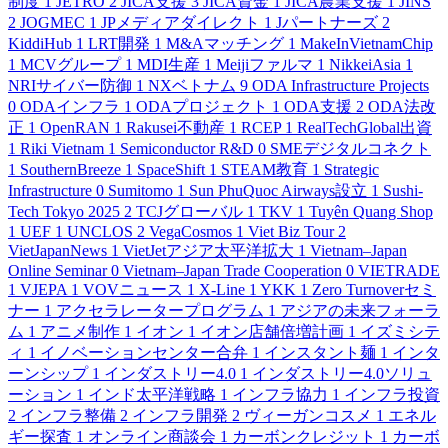
制度
1
JETRO
2
JICA支援
3
JICA資金
1
JICA農業支援
1
JINS
2
JOGMEC
1
JPメディアダイレクト
1
Jパートナーズ
2
KiddiHub
1
LRT開発
1
M&Aマッチング
1
MakeInVietnamChip
1
MCVグループ
1
MDI生産
1
Meijiファルマ
1
NikkeiAsia
1
NRIサイバー防御
1
NXベトナム
9
ODA Infrastructure Projects
0
ODAインフラ
1
ODAプロジェクト
1
ODA支援
2
ODA法改
正
1
OpenRAN
1
Rakusei不動産
1
RCEP
1
RealTechGlobal出資
1
Riki Vietnam
1
Semiconductor R&D
0
SMEデジタルコネクト
1
SouthernBreeze
1
SpaceShift
1
STEAM教育
1
Strategic
Infrastructure
0
Sumitomo
1
Sun PhuQuoc Airways設立
1
Sushi-
Tech Tokyo 2025
2
TCJグローバル
1
TKV
1
Tuyên Quang Shop
1
UEF
1
UNCLOS
2
VegaCosmos
1
Viet Biz Tour
2
VietJapanNews
1
VietJetアジア太平洋拡大
1
Vietnam–Japan
Online Seminar
0
Vietnam–Japan Trade Cooperation
0
VIETRADE
1
VJEPA
1
VOVニュース
1
X-Line
1
YKK
1
Zero Turnoverセミ
ナー
1
アクセラレータープログラム
1
アジアの未来フォーラ
ム
1
アニメ制作
1
イオン
1
イオン店舗倍増計画
1
イズミシテ
ィ
1
イノベーションセンター合弁
1
インスタント麺
1
インタ
ーンシップ
1
インダストリー4.0
1
インダストリー4.0ソリュ
ーション
1
インド太平洋戦略
1
インフラ協力
1
インフラ投資
2
インフラ整備
2
インフラ開発
2
ヴィーガンコスメ
1
エネル
ギー探査
1
オンライン商談会
1
カーボンクレジット
1
カーボ