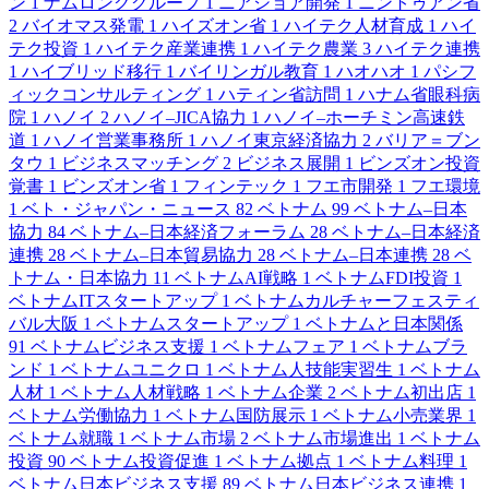
ン
1
ナムロンググループ
1
ニアショア開発
1
ニントゥアン省
2
バイオマス発電
1
ハイズオン省
1
ハイテク人材育成
1
ハイ
テク投資
1
ハイテク産業連携
1
ハイテク農業
3
ハイテク連携
1
ハイブリッド移行
1
バイリンガル教育
1
ハオハオ
1
パシフ
ィックコンサルティング
1
ハティン省訪問
1
ハナム省眼科病
院
1
ハノイ
2
ハノイ–JICA協力
1
ハノイ–ホーチミン高速鉄
道
1
ハノイ営業事務所
1
ハノイ東京経済協力
2
バリア＝ブン
タウ
1
ビジネスマッチング
2
ビジネス展開
1
ビンズオン投資
覚書
1
ビンズオン省
1
フィンテック
1
フエ市開発
1
フエ環境
1
ベト・ジャパン・ニュース
82
ベトナム
99
ベトナム–日本
協力
84
ベトナム–日本経済フォーラム
28
ベトナム–日本経済
連携
28
ベトナム–日本貿易協力
28
ベトナム–日本連携
28
ベ
トナム・日本協力
11
ベトナムAI戦略
1
ベトナムFDI投資
1
ベトナムITスタートアップ
1
ベトナムカルチャーフェスティ
バル大阪
1
ベトナムスタートアップ
1
ベトナムと日本関係
91
ベトナムビジネス支援
1
ベトナムフェア
1
ベトナムブラ
ンド
1
ベトナムユニクロ
1
ベトナム人技能実習生
1
ベトナム
人材
1
ベトナム人材戦略
1
ベトナム企業
2
ベトナム初出店
1
ベトナム労働協力
1
ベトナム国防展示
1
ベトナム小売業界
1
ベトナム就職
1
ベトナム市場
2
ベトナム市場進出
1
ベトナム
投資
90
ベトナム投資促進
1
ベトナム拠点
1
ベトナム料理
1
ベトナム日本ビジネス支援
89
ベトナム日本ビジネス連携
1