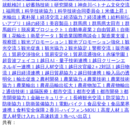
就航検討
1
砂蓄熱技術
1
研究開発
1
神奈川ベトナム文化交流
1
福岡県
1
科学技術協力
1
科学技術合同委員会
1
米価上昇
1
米輸出
1
素朴屋
1
経済交流
2
経済協力
7
経済連携
1
給料前払
いアプリ
1
緑の経済
1
美容製品
1
群馬県
1
群馬県太田市
1
群
馬銀行
1
脱炭素プロジェクト
1
自動車産業
2
自由貿易
1
自衛
隊
1
花輸出
1
衛星データ
1
製造業国際商談会
1
製造業支援
1
視察団
1
観光プロモーション
1
観光プロモーション強化
1
観
光交流
5
観光促進
1
観光協力
2
観光協定
1
警察交流
1
販売拠
点
1
貿易交渉強化
1
貿易安定化
1
貿易流通強化
1
赤塚学園
1
超音波フェイコ
1
越日AI・量子技術連携
1
越日クリーンエ
ネルギー連携
1
越日人材交流
1
越日次官級2＋2対話
1
越日物
流
1
越日経済連携
1
越日貿易協力
2
越日韓連携
1
輸入品の透
明化
1
輸出促進
2
農村開発
1
農業協力
4
農業技術
1
農業技術
協力
1
農業輸出
1
農産品輸出拡大
1
農産物加工
1
農産物輸出
2
通信技術
1
遠隔医療
1
都市交流
1
都市交通
1
都市開発
3
都
市開発協力
1
金融セキュリティ
1
長崎観光交流
1
防災協力
1
防衛協力
1
防衛装備協力
1
電動バイク
1
食品安全
1
食品業界
連携
1
食料安全保障
2
香川–ハイフォンMOU
1
高度人材
1
高
度人材受け入れ
1
高速鉄道
3
魚べい出店
1
共有：