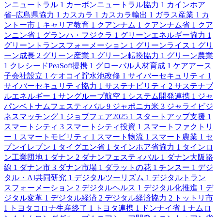
ンニュートラル
1
カーボンニュートラル協力
1
カインホア
省–広島県協力
1
カスカラ
1
カスカラ輸出
1
ガラス産業
1
カ
ントー市
1
キャリア教育
1
クアンナム
1
クアンナム省
1
クア
ンニン省
1
グランハ・フジクラ
1
グリーンエネルギー協力
1
グリーントランスフォーメーション
1
グリーンライス
1
グリ
ーン成長
2
グリーン産業
1
グリーン転換協力
1
グリーン農業
1
クレシードPeaSoft提携
1
グローバル人材育成
1
ケアアース
子会社設立
1
ケオコイ貯水池改修
1
サイバーセキュリティ
1
サイバーセキュリティ協力
1
サステナビリティ
2
サステナブ
ルエネルギー
1
サングループ航空
1
システム開発連携
1
ジャ
パンベトナムフェスティバル
9
ジャポニカ米
3
ジャライビジ
ネスマッチング
1
ジョブフェア2025
1
スタートアップ支援
1
スマートシティ
3
スマートシティ投資
1
スマートファクトリ
ー
1
スマートモビリティ
1
スマート物流
1
スマート農業
1
セ
ブンイレブン
1
タイグエン省
1
タインホア省協力
1
タインロ
ン工業団地
1
ダナン
2
ダナンフェスティバル
1
ダナン大阪路
線
1
ダナン市
3
ダナン市場
1
ダラットの花
1
チンスー
1
デジ
タル・AI共同研究
1
デジタルツーリズム
1
デジタルトラン
スフォーメーション
2
デジタルヘルス
1
デジタル化推進
1
デ
ジタル変革
1
デジタル経済
2
デジタル経済協力
2
トットリ市
1
トヨタコロナ生産終了
1
トヨタ連携
1
ドンナイ省
1
ナムロ