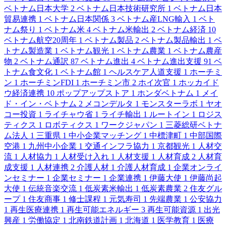
ベトナム日本大学
2
ベトナム日本技術研究所
1
ベトナム日本
貿易連携
1
ベトナム日本関係
3
ベトナム産LNG輸入
1
ベト
ナム祭り
1
ベトナム米
4
ベトナム米輸出
2
ベトナム経済
10
ベトナム航空20周年
1
ベトナム製品
2
ベトナム製品輸出
1
ベ
トナム製造業
1
ベトナム観光
1
ベトナム農業
1
ベトナム農産
物
2
ベトナム通訳
87
ベトナム進出
4
ベトナム進出支援
91
ベ
トナム食文化
1
ベトナム館
1
ヘルスケア人道支援
1
ホーチミ
ン
1
ホーチミンFDI
1
ホーチミン市
2
ホイ次官
1
ホッカイド
ウ経済連携
10
ポップアップストア
1
ホンダベトナム
1
メイ
ド・イン・ベトナム
2
メコンデルタ
1
モンスターラボ
1
ヤオ
コー投資
1
ライチャウ省
1
ライチ輸出
1
ルートイン
1
ロジス
ティクス
1
ロボティクス
1
ワークジャパン
1
三菱総研ベトナ
ム法人
1
三重県
1
中小企業マッチング
1
中標津町
1
中部国際
空港
1
九州中小企業
1
交通インフラ協力
1
京都観光
1
人材交
流
1
人材協力
1
人材受け入れ
1
人材支援
1
人材育成
2
人材育
成支援
1
人材連携
2
介護人材
1
介護人材育成
1
企業オンライ
ンセミナー
1
企業セミナー
1
企業連携
1
伊藤大使
1
伊藤尚起
大使
1
伝統音楽交流
1
低炭素米輸出
1
低炭素農業
2
住友グル
ープ
1
住友商事
1
修士課程
1
元気寿司
1
先端農業
1
公安協力
1
再生医療連携
1
再生可能エネルギー
3
再生可能資源
1
出光
興産
1
労働協定
1
北南鉄道計画
1
北海道
1
医学教育
1
医療