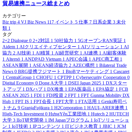
貿易連携ニュース総まとめ
カテゴリー
Biz trip
4
VJ Biz News
117
イベント
5
仕事
7
日系企業
3
未分
類
1
タグ
2+2 Dialogue
0
2+2対話
1
50社協力
1
5GオープンRAN実証
1
Aidem
1
AIクリエイティブセンター
1
AIソリューション
1
AI
協力
2
AI技術
1
AI積算
1
AI経営研究
1
AI連携
1
AI顧客体験
1
Alternō
1
ANDPAD Vietnam
1
APEC会議
1
APEC商工相
1
ASEAN展開
1
ASEAN経済協力
2
AZEC構想
1
Bilateral Trade
News
0
BRG提携フジマート
1
BtoBマーケティング
1
Cascaret
1
CentralGroup
1
CHOFU
1
CPTPP
1
Cybersecurity Cooperation
0
Digital Economy
0
Dong A大学
1
DSEI Japan 2025
1
DXスター
トアップ
1
DXハブ
1
DX推進
1
EPA医薬品
1
EPA協定
1
FCB
ASEAN 2025
1
FDI
1
FDI投資
2
FPT
1
FPT Gunma Mobility DX
Hub
1
FPT IS
1
FPT会長
1
FPT大学
1
FTA活用
1
Genki寿司ベ
トナム
9
GranjaFujikura
1
H2Corporation
1
HAUI–ARER連携
1
High-Tech Investment
0
HưngYên工業団地
1
Hutech
2
HUTECH
大学
3
IIoT研究開発
1
IM Japanプログラム
1
IoTソリューショ
ン
1
IoT技術
1
IPコンテンツ
1
ITビジネス教育
1
JBIC
1
JCM