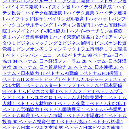
ン
1
ナムロンググループ
1
ニアショア開発
1
ニントゥアン省
2
バイオマス発電
1
ハイズオン省
1
ハイテク人材育成
1
ハイ
テク投資
1
ハイテク産業連携
1
ハイテク農業
3
ハイテク連携
1
ハイブリッド移行
1
バイリンガル教育
1
ハオハオ
1
パシフ
ィックコンサルティング
1
ハティン省訪問
1
ハナム省眼科病
院
1
ハノイ
2
ハノイ–JICA協力
1
ハノイ–ホーチミン高速鉄
道
1
ハノイ営業事務所
1
ハノイ東京経済協力
2
バリア＝ブン
タウ
1
ビジネスマッチング
2
ビジネス展開
1
ビンズオン投資
覚書
1
ビンズオン省
1
フィンテック
1
フエ市開発
1
フエ環境
1
ベト・ジャパン・ニュース
82
ベトナム
99
ベトナム–日本
協力
84
ベトナム–日本経済フォーラム
28
ベトナム–日本経済
連携
28
ベトナム–日本貿易協力
28
ベトナム–日本連携
28
ベ
トナム・日本協力
11
ベトナムAI戦略
1
ベトナムFDI投資
1
ベトナムITスタートアップ
1
ベトナムカルチャーフェスティ
バル大阪
1
ベトナムスタートアップ
1
ベトナムと日本関係
91
ベトナムビジネス支援
1
ベトナムフェア
1
ベトナムブラ
ンド
1
ベトナムユニクロ
1
ベトナム人技能実習生
1
ベトナム
人材
1
ベトナム人材戦略
1
ベトナム企業
2
ベトナム初出店
1
ベトナム労働協力
1
ベトナム国防展示
1
ベトナム小売業界
1
ベトナム就職
1
ベトナム市場
2
ベトナム市場進出
1
ベトナム
投資
90
ベトナム投資促進
1
ベトナム拠点
1
ベトナム料理
1
ベトナム日本ビジネス支援
89
ベトナム日本ビジネス連携
1