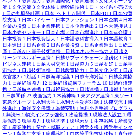
ベント
1
教育協力
2
教育国際化
1
教育連携
3
文化スポーツ交
流
1
文化交流
3
文化体験
1
新幹線技術
1
日・タイ系小売拡大
1
日の丸原発計画
1
日本–ベトナム関係
1
日本FDI
1
日本の病
院支援
1
日本バイヤー
1
日本ファッション
1
日本企業
4
日本
企業の投資
1
日本企業連携
1
日本企業進出
2
日本大使接見
1
日本小売センター
1
日本市場
2
日本市場進出
1
日本式介護
1
日本投資
1
日本投資拡大
1
日本語教科書導入
1
日本語教育
1
日本進出
1
日系企業
2
日系企業投資
1
日系企業進出
1
日総工
産
1
日越AI・量子技術連携
1
日越エネルギー協力
2
日越ク
リーンエネルギー連携
1
日越サプライチェーン強靱化
1
日越
ビジネス連携
1
日越人材交流
1
日越協力
5
日越友好
1
日越宇
宙協力
1
日越技術連携
1
日越教育協力
1
日越文化交流
1
日越
次官級2＋2対話
1
日越海洋協議
1
日越海洋対話
1
日越産業協
力
1
日越経済協力
12
日越経済貿易フォーラム
10
日越経済連
携
2
日越航空連携
1
日越貿易協力
1
日越連携
3
日越都市連携
1
日越関係
23
映画協力
1
木徳神糧
1
東アジア連携
1
東ソー
1
東急グループ
1
水利大学
1
水利大学災害対話
1
法律交流
1
海
外進出
1
海洋安全保障
2
為替変動
1
無料小児手術プログラム
1
無洗米
1
物流インフラ強化
1
物流提携
1
現地法人設立
1
環
境保護
3
環境協力
1
環境基準
1
環境素材
1
生存戦略
1
産業交
流
1
産業連携
1
留学・就職フェア
1
留学支援
1
留学生インタ
ーン
1
留学生支援
1
病理診断
1
白内障手術技術移転
1
直行便