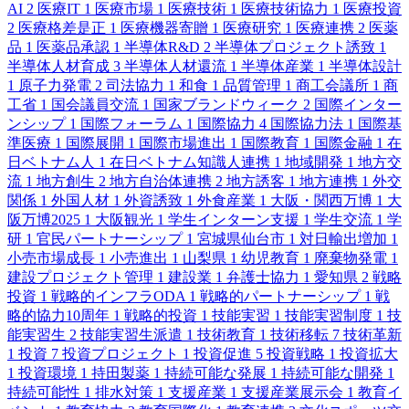
AI
2
医療IT
1
医療市場
1
医療技術
1
医療技術協力
1
医療投資
2
医療格差是正
1
医療機器寄贈
1
医療研究
1
医療連携
2
医薬
品
1
医薬品承認
1
半導体R&D
2
半導体プロジェクト誘致
1
半導体人材育成
3
半導体人材還流
1
半導体産業
1
半導体設計
1
原子力発電
2
司法協力
1
和食
1
品質管理
1
商工会議所
1
商
工省
1
国会議員交流
1
国家ブランドウィーク
2
国際インター
ンシップ
1
国際フォーラム
1
国際協力
4
国際協力法
1
国際基
準医療
1
国際展開
1
国際市場進出
1
国際教育
1
国際金融
1
在
日ベトナム人
1
在日ベトナム知識人連携
1
地域開発
1
地方交
流
1
地方創生
2
地方自治体連携
2
地方誘客
1
地方連携
1
外交
関係
1
外国人材
1
外資誘致
1
外食産業
1
大阪・関西万博
1
大
阪万博2025
1
大阪観光
1
学生インターン支援
1
学生交流
1
学
研
1
官民パートナーシップ
1
宮城県仙台市
1
対日輸出増加
1
小売市場成長
1
小売進出
1
山梨県
1
幼児教育
1
廃棄物発電
1
建設プロジェクト管理
1
建設業
1
弁護士協力
1
愛知県
2
戦略
投資
1
戦略的インフラODA
1
戦略的パートナーシップ
1
戦
略的協力10周年
1
戦略的投資
1
技能実習
1
技能実習制度
1
技
能実習生
2
技能実習生派遣
1
技術教育
1
技術移転
7
技術革新
1
投資
7
投資プロジェクト
1
投資促進
5
投資戦略
1
投資拡大
1
投資環境
1
持田製薬
1
持続可能な発展
1
持続可能な開発
1
持続可能性
1
排水対策
1
支援産業
1
支援産業展示会
1
教育イ