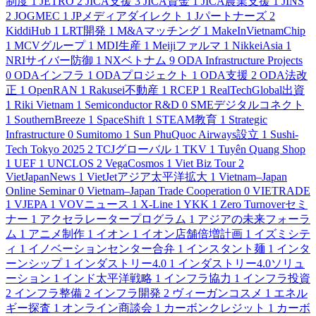
制度
1
JETRO
2
JICA支援
3
JICA資金
1
JICA農業支援
1
JINS
2
JOGMEC
1
JPメディアダイレクト
1
Jパートナーズ
2
KiddiHub
1
LRT開発
1
M&Aマッチング
1
MakeInVietnamChip
1
MCVグループ
1
MDI生産
1
Meijiファルマ
1
NikkeiAsia
1
NRIサイバー防御
1
NXベトナム
9
ODA Infrastructure Projects
0
ODAインフラ
1
ODAプロジェクト
1
ODA支援
2
ODA法改
正
1
OpenRAN
1
Rakusei不動産
1
RCEP
1
RealTechGlobal出資
1
Riki Vietnam
1
Semiconductor R&D
0
SMEデジタルコネクト
1
SouthernBreeze
1
SpaceShift
1
STEAM教育
1
Strategic
Infrastructure
0
Sumitomo
1
Sun PhuQuoc Airways設立
1
Sushi-
Tech Tokyo 2025
2
TCJグローバル
1
TKV
1
Tuyên Quang Shop
1
UEF
1
UNCLOS
2
VegaCosmos
1
Viet Biz Tour
2
VietJapanNews
1
VietJetアジア太平洋拡大
1
Vietnam–Japan
Online Seminar
0
Vietnam–Japan Trade Cooperation
0
VIETRADE
1
VJEPA
1
VOVニュース
1
X-Line
1
YKK
1
Zero Turnoverセミ
ナー
1
アクセラレータープログラム
1
アジアの未来フォーラ
ム
1
アニメ制作
1
イオン
1
イオン店舗倍増計画
1
イズミシテ
ィ
1
イノベーションセンター合弁
1
インスタント麺
1
インタ
ーンシップ
1
インダストリー4.0
1
インダストリー4.0ソリュ
ーション
1
インド太平洋戦略
1
インフラ協力
1
インフラ投資
2
インフラ整備
2
インフラ開発
2
ヴィーガンコスメ
1
エネル
ギー探査
1
オンライン商談会
1
カーボンクレジット
1
カーボ