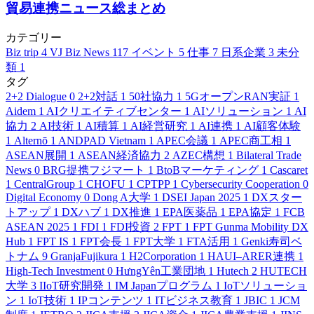
貿易連携ニュース総まとめ
カテゴリー
Biz trip
4
VJ Biz News
117
イベント
5
仕事
7
日系企業
3
未分
類
1
タグ
2+2 Dialogue
0
2+2対話
1
50社協力
1
5GオープンRAN実証
1
Aidem
1
AIクリエイティブセンター
1
AIソリューション
1
AI
協力
2
AI技術
1
AI積算
1
AI経営研究
1
AI連携
1
AI顧客体験
1
Alternō
1
ANDPAD Vietnam
1
APEC会議
1
APEC商工相
1
ASEAN展開
1
ASEAN経済協力
2
AZEC構想
1
Bilateral Trade
News
0
BRG提携フジマート
1
BtoBマーケティング
1
Cascaret
1
CentralGroup
1
CHOFU
1
CPTPP
1
Cybersecurity Cooperation
0
Digital Economy
0
Dong A大学
1
DSEI Japan 2025
1
DXスター
トアップ
1
DXハブ
1
DX推進
1
EPA医薬品
1
EPA協定
1
FCB
ASEAN 2025
1
FDI
1
FDI投資
2
FPT
1
FPT Gunma Mobility DX
Hub
1
FPT IS
1
FPT会長
1
FPT大学
1
FTA活用
1
Genki寿司ベ
トナム
9
GranjaFujikura
1
H2Corporation
1
HAUI–ARER連携
1
High-Tech Investment
0
HưngYên工業団地
1
Hutech
2
HUTECH
大学
3
IIoT研究開発
1
IM Japanプログラム
1
IoTソリューショ
ン
1
IoT技術
1
IPコンテンツ
1
ITビジネス教育
1
JBIC
1
JCM