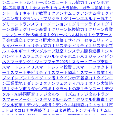
ンニュートラル
1
カーボンニュートラル協力
1
カインホア
省–広島県協力
1
カスカラ
1
カスカラ輸出
1
ガラス産業
1
カ
ントー市
1
キャリア教育
1
クアンナム
1
クアンナム省
1
クア
ンニン省
1
グランハ・フジクラ
1
グリーンエネルギー協力
1
グリーントランスフォーメーション
1
グリーンライス
1
グリ
ーン成長
2
グリーン産業
1
グリーン転換協力
1
グリーン農業
1
クレシードPeaSoft提携
1
グローバル人材育成
1
ケアアース
子会社設立
1
ケオコイ貯水池改修
1
サイバーセキュリティ
1
サイバーセキュリティ協力
1
サステナビリティ
2
サステナブ
ルエネルギー
1
サングループ航空
1
システム開発連携
1
ジャ
パンベトナムフェスティバル
9
ジャポニカ米
3
ジャライビジ
ネスマッチング
1
ジョブフェア2025
1
スタートアップ支援
1
スマートシティ
3
スマートシティ投資
1
スマートファクトリ
ー
1
スマートモビリティ
1
スマート物流
1
スマート農業
1
セ
ブンイレブン
1
タイグエン省
1
タインホア省協力
1
タインロ
ン工業団地
1
ダナン
2
ダナンフェスティバル
1
ダナン大阪路
線
1
ダナン市
3
ダナン市場
1
ダラットの花
1
チンスー
1
デジ
タル・AI共同研究
1
デジタルツーリズム
1
デジタルトラン
スフォーメーション
2
デジタルヘルス
1
デジタル化推進
1
デ
ジタル変革
1
デジタル経済
2
デジタル経済協力
2
トットリ市
1
トヨタコロナ生産終了
1
トヨタ連携
1
ドンナイ省
1
ナムロ