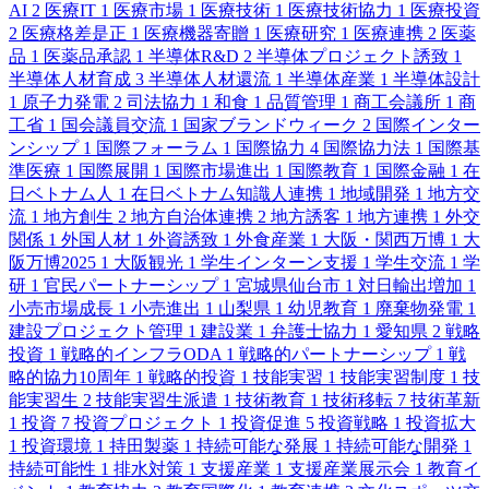
AI
2
医療IT
1
医療市場
1
医療技術
1
医療技術協力
1
医療投資
2
医療格差是正
1
医療機器寄贈
1
医療研究
1
医療連携
2
医薬
品
1
医薬品承認
1
半導体R&D
2
半導体プロジェクト誘致
1
半導体人材育成
3
半導体人材還流
1
半導体産業
1
半導体設計
1
原子力発電
2
司法協力
1
和食
1
品質管理
1
商工会議所
1
商
工省
1
国会議員交流
1
国家ブランドウィーク
2
国際インター
ンシップ
1
国際フォーラム
1
国際協力
4
国際協力法
1
国際基
準医療
1
国際展開
1
国際市場進出
1
国際教育
1
国際金融
1
在
日ベトナム人
1
在日ベトナム知識人連携
1
地域開発
1
地方交
流
1
地方創生
2
地方自治体連携
2
地方誘客
1
地方連携
1
外交
関係
1
外国人材
1
外資誘致
1
外食産業
1
大阪・関西万博
1
大
阪万博2025
1
大阪観光
1
学生インターン支援
1
学生交流
1
学
研
1
官民パートナーシップ
1
宮城県仙台市
1
対日輸出増加
1
小売市場成長
1
小売進出
1
山梨県
1
幼児教育
1
廃棄物発電
1
建設プロジェクト管理
1
建設業
1
弁護士協力
1
愛知県
2
戦略
投資
1
戦略的インフラODA
1
戦略的パートナーシップ
1
戦
略的協力10周年
1
戦略的投資
1
技能実習
1
技能実習制度
1
技
能実習生
2
技能実習生派遣
1
技術教育
1
技術移転
7
技術革新
1
投資
7
投資プロジェクト
1
投資促進
5
投資戦略
1
投資拡大
1
投資環境
1
持田製薬
1
持続可能な発展
1
持続可能な開発
1
持続可能性
1
排水対策
1
支援産業
1
支援産業展示会
1
教育イ