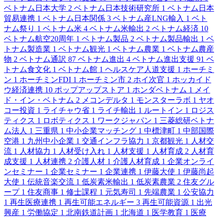
ベトナム日本大学
2
ベトナム日本技術研究所
1
ベトナム日本
貿易連携
1
ベトナム日本関係
3
ベトナム産LNG輸入
1
ベト
ナム祭り
1
ベトナム米
4
ベトナム米輸出
2
ベトナム経済
10
ベトナム航空20周年
1
ベトナム製品
2
ベトナム製品輸出
1
ベ
トナム製造業
1
ベトナム観光
1
ベトナム農業
1
ベトナム農産
物
2
ベトナム通訳
87
ベトナム進出
4
ベトナム進出支援
91
ベ
トナム食文化
1
ベトナム館
1
ヘルスケア人道支援
1
ホーチミ
ン
1
ホーチミンFDI
1
ホーチミン市
2
ホイ次官
1
ホッカイド
ウ経済連携
10
ポップアップストア
1
ホンダベトナム
1
メイ
ド・イン・ベトナム
2
メコンデルタ
1
モンスターラボ
1
ヤオ
コー投資
1
ライチャウ省
1
ライチ輸出
1
ルートイン
1
ロジス
ティクス
1
ロボティクス
1
ワークジャパン
1
三菱総研ベトナ
ム法人
1
三重県
1
中小企業マッチング
1
中標津町
1
中部国際
空港
1
九州中小企業
1
交通インフラ協力
1
京都観光
1
人材交
流
1
人材協力
1
人材受け入れ
1
人材支援
1
人材育成
2
人材育
成支援
1
人材連携
2
介護人材
1
介護人材育成
1
企業オンライ
ンセミナー
1
企業セミナー
1
企業連携
1
伊藤大使
1
伊藤尚起
大使
1
伝統音楽交流
1
低炭素米輸出
1
低炭素農業
2
住友グル
ープ
1
住友商事
1
修士課程
1
元気寿司
1
先端農業
1
公安協力
1
再生医療連携
1
再生可能エネルギー
3
再生可能資源
1
出光
興産
1
労働協定
1
北南鉄道計画
1
北海道
1
医学教育
1
医療