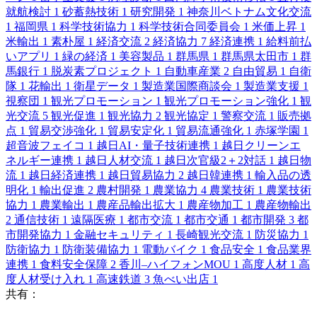
就航検討
1
砂蓄熱技術
1
研究開発
1
神奈川ベトナム文化交流
1
福岡県
1
科学技術協力
1
科学技術合同委員会
1
米価上昇
1
米輸出
1
素朴屋
1
経済交流
2
経済協力
7
経済連携
1
給料前払
いアプリ
1
緑の経済
1
美容製品
1
群馬県
1
群馬県太田市
1
群
馬銀行
1
脱炭素プロジェクト
1
自動車産業
2
自由貿易
1
自衛
隊
1
花輸出
1
衛星データ
1
製造業国際商談会
1
製造業支援
1
視察団
1
観光プロモーション
1
観光プロモーション強化
1
観
光交流
5
観光促進
1
観光協力
2
観光協定
1
警察交流
1
販売拠
点
1
貿易交渉強化
1
貿易安定化
1
貿易流通強化
1
赤塚学園
1
超音波フェイコ
1
越日AI・量子技術連携
1
越日クリーンエ
ネルギー連携
1
越日人材交流
1
越日次官級2＋2対話
1
越日物
流
1
越日経済連携
1
越日貿易協力
2
越日韓連携
1
輸入品の透
明化
1
輸出促進
2
農村開発
1
農業協力
4
農業技術
1
農業技術
協力
1
農業輸出
1
農産品輸出拡大
1
農産物加工
1
農産物輸出
2
通信技術
1
遠隔医療
1
都市交流
1
都市交通
1
都市開発
3
都
市開発協力
1
金融セキュリティ
1
長崎観光交流
1
防災協力
1
防衛協力
1
防衛装備協力
1
電動バイク
1
食品安全
1
食品業界
連携
1
食料安全保障
2
香川–ハイフォンMOU
1
高度人材
1
高
度人材受け入れ
1
高速鉄道
3
魚べい出店
1
共有：