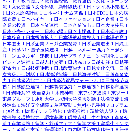
ベント
1
教育協力
2
教育国際化
1
教育連携
3
文化スポーツ交
流
1
文化交流
3
文化体験
1
新幹線技術
1
日・タイ系小売拡大
1
日の丸原発計画
1
日本–ベトナム関係
1
日本FDI
1
日本の病
院支援
1
日本バイヤー
1
日本ファッション
1
日本企業
4
日本
企業の投資
1
日本企業連携
1
日本企業進出
2
日本大使接見
1
日本小売センター
1
日本市場
2
日本市場進出
1
日本式介護
1
日本投資
1
日本投資拡大
1
日本語教科書導入
1
日本語教育
1
日本進出
1
日系企業
2
日系企業投資
1
日系企業進出
1
日総工
産
1
日越AI・量子技術連携
1
日越エネルギー協力
2
日越ク
リーンエネルギー連携
1
日越サプライチェーン強靱化
1
日越
ビジネス連携
1
日越人材交流
1
日越協力
5
日越友好
1
日越宇
宙協力
1
日越技術連携
1
日越教育協力
1
日越文化交流
1
日越
次官級2＋2対話
1
日越海洋協議
1
日越海洋対話
1
日越産業協
力
1
日越経済協力
12
日越経済貿易フォーラム
10
日越経済連
携
2
日越航空連携
1
日越貿易協力
1
日越連携
3
日越都市連携
1
日越関係
23
映画協力
1
木徳神糧
1
東アジア連携
1
東ソー
1
東急グループ
1
水利大学
1
水利大学災害対話
1
法律交流
1
海
外進出
1
海洋安全保障
2
為替変動
1
無料小児手術プログラム
1
無洗米
1
物流インフラ強化
1
物流提携
1
現地法人設立
1
環
境保護
3
環境協力
1
環境基準
1
環境素材
1
生存戦略
1
産業交
流
1
産業連携
1
留学・就職フェア
1
留学支援
1
留学生インタ
ーン
1
留学生支援
1
病理診断
1
白内障手術技術移転
1
直行便