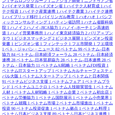
ン
1
ナムロンググループ
1
ニアショア開発
1
ニントゥアン省
2
バイオマス発電
1
ハイズオン省
1
ハイテク人材育成
1
ハイ
テク投資
1
ハイテク産業連携
1
ハイテク農業
3
ハイテク連携
1
ハイブリッド移行
1
バイリンガル教育
1
ハオハオ
1
パシフ
ィックコンサルティング
1
ハティン省訪問
1
ハナム省眼科病
院
1
ハノイ
2
ハノイ–JICA協力
1
ハノイ–ホーチミン高速鉄
道
1
ハノイ営業事務所
1
ハノイ東京経済協力
2
バリア＝ブン
タウ
1
ビジネスマッチング
2
ビジネス展開
1
ビンズオン投資
覚書
1
ビンズオン省
1
フィンテック
1
フエ市開発
1
フエ環境
1
ベト・ジャパン・ニュース
82
ベトナム
99
ベトナム–日本
協力
84
ベトナム–日本経済フォーラム
28
ベトナム–日本経済
連携
28
ベトナム–日本貿易協力
28
ベトナム–日本連携
28
ベ
トナム・日本協力
11
ベトナムAI戦略
1
ベトナムFDI投資
1
ベトナムITスタートアップ
1
ベトナムカルチャーフェスティ
バル大阪
1
ベトナムスタートアップ
1
ベトナムと日本関係
91
ベトナムビジネス支援
1
ベトナムフェア
1
ベトナムブラ
ンド
1
ベトナムユニクロ
1
ベトナム人技能実習生
1
ベトナム
人材
1
ベトナム人材戦略
1
ベトナム企業
2
ベトナム初出店
1
ベトナム労働協力
1
ベトナム国防展示
1
ベトナム小売業界
1
ベトナム就職
1
ベトナム市場
2
ベトナム市場進出
1
ベトナム
投資
90
ベトナム投資促進
1
ベトナム拠点
1
ベトナム料理
1
ベトナム日本ビジネス支援
89
ベトナム日本ビジネス連携
1