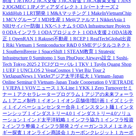
制度
1
JETRO
2
JICA支援
3
JICA資金
1
JICA農業支援
1
JINS
2
JOGMEC
1
JPメディアダイレクト
1
Jパートナーズ
2
KiddiHub
1
LRT開発
1
M&Aマッチング
1
MakeInVietnamChip
1
MCVグループ
1
MDI生産
1
Meijiファルマ
1
NikkeiAsia
1
NRIサイバー防御
1
NXベトナム
9
ODA Infrastructure Projects
0
ODAインフラ
1
ODAプロジェクト
1
ODA支援
2
ODA法改
正
1
OpenRAN
1
Rakusei不動産
1
RCEP
1
RealTechGlobal出資
1
Riki Vietnam
1
Semiconductor R&D
0
SMEデジタルコネクト
1
SouthernBreeze
1
SpaceShift
1
STEAM教育
1
Strategic
Infrastructure
0
Sumitomo
1
Sun PhuQuoc Airways設立
1
Sushi-
Tech Tokyo 2025
2
TCJグローバル
1
TKV
1
Tuyên Quang Shop
1
UEF
1
UNCLOS
2
VegaCosmos
1
Viet Biz Tour
2
VietJapanNews
1
VietJetアジア太平洋拡大
1
Vietnam–Japan
Online Seminar
0
Vietnam–Japan Trade Cooperation
0
VIETRADE
1
VJEPA
1
VOVニュース
1
X-Line
1
YKK
1
Zero Turnoverセミ
ナー
1
アクセラレータープログラム
1
アジアの未来フォーラ
ム
1
アニメ制作
1
イオン
1
イオン店舗倍増計画
1
イズミシテ
ィ
1
イノベーションセンター合弁
1
インスタント麺
1
インタ
ーンシップ
1
インダストリー4.0
1
インダストリー4.0ソリュ
ーション
1
インド太平洋戦略
1
インフラ協力
1
インフラ投資
2
インフラ整備
2
インフラ開発
2
ヴィーガンコスメ
1
エネル
ギー探査
1
オンライン商談会
1
カーボンクレジット
1
カーボ