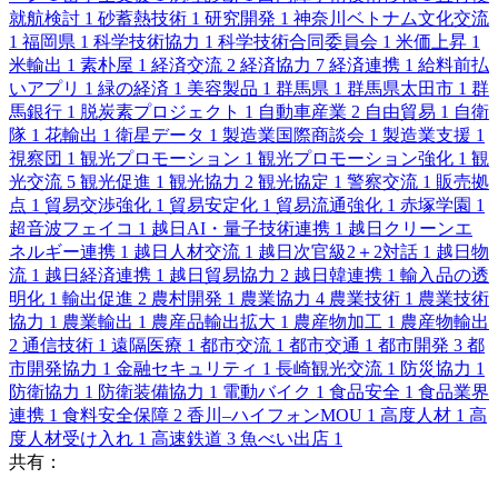
就航検討
1
砂蓄熱技術
1
研究開発
1
神奈川ベトナム文化交流
1
福岡県
1
科学技術協力
1
科学技術合同委員会
1
米価上昇
1
米輸出
1
素朴屋
1
経済交流
2
経済協力
7
経済連携
1
給料前払
いアプリ
1
緑の経済
1
美容製品
1
群馬県
1
群馬県太田市
1
群
馬銀行
1
脱炭素プロジェクト
1
自動車産業
2
自由貿易
1
自衛
隊
1
花輸出
1
衛星データ
1
製造業国際商談会
1
製造業支援
1
視察団
1
観光プロモーション
1
観光プロモーション強化
1
観
光交流
5
観光促進
1
観光協力
2
観光協定
1
警察交流
1
販売拠
点
1
貿易交渉強化
1
貿易安定化
1
貿易流通強化
1
赤塚学園
1
超音波フェイコ
1
越日AI・量子技術連携
1
越日クリーンエ
ネルギー連携
1
越日人材交流
1
越日次官級2＋2対話
1
越日物
流
1
越日経済連携
1
越日貿易協力
2
越日韓連携
1
輸入品の透
明化
1
輸出促進
2
農村開発
1
農業協力
4
農業技術
1
農業技術
協力
1
農業輸出
1
農産品輸出拡大
1
農産物加工
1
農産物輸出
2
通信技術
1
遠隔医療
1
都市交流
1
都市交通
1
都市開発
3
都
市開発協力
1
金融セキュリティ
1
長崎観光交流
1
防災協力
1
防衛協力
1
防衛装備協力
1
電動バイク
1
食品安全
1
食品業界
連携
1
食料安全保障
2
香川–ハイフォンMOU
1
高度人材
1
高
度人材受け入れ
1
高速鉄道
3
魚べい出店
1
共有：