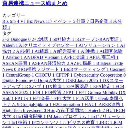
貿易連携ニュース総まとめ
カテゴリー
Biz trip
4
VJ Biz News
117
イベント
5
仕事
7
日系企業
3
未分
類
1
タグ
2+2 Dialogue
0
2+2対話
1
50社協力
1
5GオープンRAN実証
1
Aidem
1
AIクリエイティブセンター
1
AIソリューション
1
AI
協力
2
AI技術
1
AI積算
1
AI経営研究
1
AI連携
1
AI顧客体験
1
Alternō
1
ANDPAD Vietnam
1
APEC会議
1
APEC商工相
1
ASEAN展開
1
ASEAN経済協力
2
AZEC構想
1
Bilateral Trade
News
0
BRG提携フジマート
1
BtoBマーケティング
1
Cascaret
1
CentralGroup
1
CHOFU
1
CPTPP
1
Cybersecurity Cooperation
0
Digital Economy
0
Dong A大学
1
DSEI Japan 2025
1
DXスター
トアップ
1
DXハブ
1
DX推進
1
EPA医薬品
1
EPA協定
1
FCB
ASEAN 2025
1
FDI
1
FDI投資
2
FPT
1
FPT Gunma Mobility DX
Hub
1
FPT IS
1
FPT会長
1
FPT大学
1
FTA活用
1
Genki寿司ベ
トナム
9
GranjaFujikura
1
H2Corporation
1
HAUI–ARER連携
1
High-Tech Investment
0
HưngYên工業団地
1
Hutech
2
HUTECH
大学
3
IIoT研究開発
1
IM Japanプログラム
1
IoTソリューショ
ン
1
IoT技術
1
IPコンテンツ
1
ITビジネス教育
1
JBIC
1
JCM