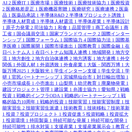
AI
2
医療IT
1
医療市場
1
医療技術
1
医療技術協力
1
医療投資
2
医療格差是正
1
医療機器寄贈
1
医療研究
1
医療連携
2
医薬
品
1
医薬品承認
1
半導体R&D
2
半導体プロジェクト誘致
1
半導体人材育成
3
半導体人材還流
1
半導体産業
1
半導体設計
1
原子力発電
2
司法協力
1
和食
1
品質管理
1
商工会議所
1
商
工省
1
国会議員交流
1
国家ブランドウィーク
2
国際インター
ンシップ
1
国際フォーラム
1
国際協力
4
国際協力法
1
国際基
準医療
1
国際展開
1
国際市場進出
1
国際教育
1
国際金融
1
在
日ベトナム人
1
在日ベトナム知識人連携
1
地域開発
1
地方交
流
1
地方創生
2
地方自治体連携
2
地方誘客
1
地方連携
1
外交
関係
1
外国人材
1
外資誘致
1
外食産業
1
大阪・関西万博
1
大
阪万博2025
1
大阪観光
1
学生インターン支援
1
学生交流
1
学
研
1
官民パートナーシップ
1
宮城県仙台市
1
対日輸出増加
1
小売市場成長
1
小売進出
1
山梨県
1
幼児教育
1
廃棄物発電
1
建設プロジェクト管理
1
建設業
1
弁護士協力
1
愛知県
2
戦略
投資
1
戦略的インフラODA
1
戦略的パートナーシップ
1
戦
略的協力10周年
1
戦略的投資
1
技能実習
1
技能実習制度
1
技
能実習生
2
技能実習生派遣
1
技術教育
1
技術移転
7
技術革新
1
投資
7
投資プロジェクト
1
投資促進
5
投資戦略
1
投資拡大
1
投資環境
1
持田製薬
1
持続可能な発展
1
持続可能な開発
1
持続可能性
1
排水対策
1
支援産業
1
支援産業展示会
1
教育イ