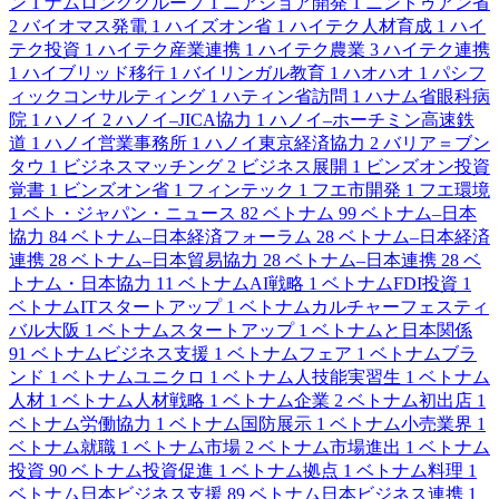
ン
1
ナムロンググループ
1
ニアショア開発
1
ニントゥアン省
2
バイオマス発電
1
ハイズオン省
1
ハイテク人材育成
1
ハイ
テク投資
1
ハイテク産業連携
1
ハイテク農業
3
ハイテク連携
1
ハイブリッド移行
1
バイリンガル教育
1
ハオハオ
1
パシフ
ィックコンサルティング
1
ハティン省訪問
1
ハナム省眼科病
院
1
ハノイ
2
ハノイ–JICA協力
1
ハノイ–ホーチミン高速鉄
道
1
ハノイ営業事務所
1
ハノイ東京経済協力
2
バリア＝ブン
タウ
1
ビジネスマッチング
2
ビジネス展開
1
ビンズオン投資
覚書
1
ビンズオン省
1
フィンテック
1
フエ市開発
1
フエ環境
1
ベト・ジャパン・ニュース
82
ベトナム
99
ベトナム–日本
協力
84
ベトナム–日本経済フォーラム
28
ベトナム–日本経済
連携
28
ベトナム–日本貿易協力
28
ベトナム–日本連携
28
ベ
トナム・日本協力
11
ベトナムAI戦略
1
ベトナムFDI投資
1
ベトナムITスタートアップ
1
ベトナムカルチャーフェスティ
バル大阪
1
ベトナムスタートアップ
1
ベトナムと日本関係
91
ベトナムビジネス支援
1
ベトナムフェア
1
ベトナムブラ
ンド
1
ベトナムユニクロ
1
ベトナム人技能実習生
1
ベトナム
人材
1
ベトナム人材戦略
1
ベトナム企業
2
ベトナム初出店
1
ベトナム労働協力
1
ベトナム国防展示
1
ベトナム小売業界
1
ベトナム就職
1
ベトナム市場
2
ベトナム市場進出
1
ベトナム
投資
90
ベトナム投資促進
1
ベトナム拠点
1
ベトナム料理
1
ベトナム日本ビジネス支援
89
ベトナム日本ビジネス連携
1