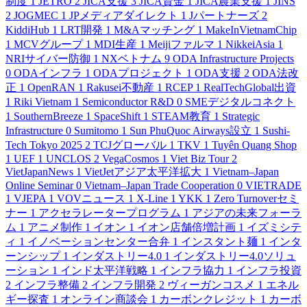
制度
1
JETRO
2
JICA支援
3
JICA資金
1
JICA農業支援
1
JINS
2
JOGMEC
1
JPメディアダイレクト
1
Jパートナーズ
2
KiddiHub
1
LRT開発
1
M&Aマッチング
1
MakeInVietnamChip
1
MCVグループ
1
MDI生産
1
Meijiファルマ
1
NikkeiAsia
1
NRIサイバー防御
1
NXベトナム
9
ODA Infrastructure Projects
0
ODAインフラ
1
ODAプロジェクト
1
ODA支援
2
ODA法改
正
1
OpenRAN
1
Rakusei不動産
1
RCEP
1
RealTechGlobal出資
1
Riki Vietnam
1
Semiconductor R&D
0
SMEデジタルコネクト
1
SouthernBreeze
1
SpaceShift
1
STEAM教育
1
Strategic
Infrastructure
0
Sumitomo
1
Sun PhuQuoc Airways設立
1
Sushi-
Tech Tokyo 2025
2
TCJグローバル
1
TKV
1
Tuyên Quang Shop
1
UEF
1
UNCLOS
2
VegaCosmos
1
Viet Biz Tour
2
VietJapanNews
1
VietJetアジア太平洋拡大
1
Vietnam–Japan
Online Seminar
0
Vietnam–Japan Trade Cooperation
0
VIETRADE
1
VJEPA
1
VOVニュース
1
X-Line
1
YKK
1
Zero Turnoverセミ
ナー
1
アクセラレータープログラム
1
アジアの未来フォーラ
ム
1
アニメ制作
1
イオン
1
イオン店舗倍増計画
1
イズミシテ
ィ
1
イノベーションセンター合弁
1
インスタント麺
1
インタ
ーンシップ
1
インダストリー4.0
1
インダストリー4.0ソリュ
ーション
1
インド太平洋戦略
1
インフラ協力
1
インフラ投資
2
インフラ整備
2
インフラ開発
2
ヴィーガンコスメ
1
エネル
ギー探査
1
オンライン商談会
1
カーボンクレジット
1
カーボ