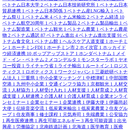
ベトナム日本大学
2
ベトナム日本技術研究所
1
ベトナム日本
貿易連携
1
ベトナム日本関係
3
ベトナム産LNG輸入
1
ベト
ナム祭り
1
ベトナム米
4
ベトナム米輸出
2
ベトナム経済
10
ベトナム航空20周年
1
ベトナム製品
2
ベトナム製品輸出
1
ベ
トナム製造業
1
ベトナム観光
1
ベトナム農業
1
ベトナム農産
物
2
ベトナム通訳
87
ベトナム進出
4
ベトナム進出支援
91
ベ
トナム食文化
1
ベトナム館
1
ヘルスケア人道支援
1
ホーチミ
ン
1
ホーチミンFDI
1
ホーチミン市
2
ホイ次官
1
ホッカイド
ウ経済連携
10
ポップアップストア
1
ホンダベトナム
1
メイ
ド・イン・ベトナム
2
メコンデルタ
1
モンスターラボ
1
ヤオ
コー投資
1
ライチャウ省
1
ライチ輸出
1
ルートイン
1
ロジス
ティクス
1
ロボティクス
1
ワークジャパン
1
三菱総研ベトナ
ム法人
1
三重県
1
中小企業マッチング
1
中標津町
1
中部国際
空港
1
九州中小企業
1
交通インフラ協力
1
京都観光
1
人材交
流
1
人材協力
1
人材受け入れ
1
人材支援
1
人材育成
2
人材育
成支援
1
人材連携
2
介護人材
1
介護人材育成
1
企業オンライ
ンセミナー
1
企業セミナー
1
企業連携
1
伊藤大使
1
伊藤尚起
大使
1
伝統音楽交流
1
低炭素米輸出
1
低炭素農業
2
住友グル
ープ
1
住友商事
1
修士課程
1
元気寿司
1
先端農業
1
公安協力
1
再生医療連携
1
再生可能エネルギー
3
再生可能資源
1
出光
興産
1
労働協定
1
北南鉄道計画
1
北海道
1
医学教育
1
医療