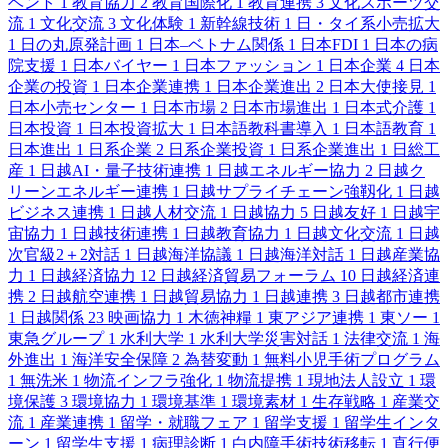
ベント
1
教育協力
2
教育国際化
1
教育連携
3
文化スポーツ交
流
1
文化交流
3
文化体験
1
新幹線技術
1
日・タイ系小売拡大
1
日の丸原発計画
1
日本–ベトナム関係
1
日本FDI
1
日本の病
院支援
1
日本バイヤー
1
日本ファッション
1
日本企業
4
日本
企業の投資
1
日本企業連携
1
日本企業進出
2
日本大使接見
1
日本小売センター
1
日本市場
2
日本市場進出
1
日本式介護
1
日本投資
1
日本投資拡大
1
日本語教科書導入
1
日本語教育
1
日本進出
1
日系企業
2
日系企業投資
1
日系企業進出
1
日総工
産
1
日越AI・量子技術連携
1
日越エネルギー協力
2
日越ク
リーンエネルギー連携
1
日越サプライチェーン強靱化
1
日越
ビジネス連携
1
日越人材交流
1
日越協力
5
日越友好
1
日越宇
宙協力
1
日越技術連携
1
日越教育協力
1
日越文化交流
1
日越
次官級2＋2対話
1
日越海洋協議
1
日越海洋対話
1
日越産業協
力
1
日越経済協力
12
日越経済貿易フォーラム
10
日越経済連
携
2
日越航空連携
1
日越貿易協力
1
日越連携
3
日越都市連携
1
日越関係
23
映画協力
1
木徳神糧
1
東アジア連携
1
東ソー
1
東急グループ
1
水利大学
1
水利大学災害対話
1
法律交流
1
海
外進出
1
海洋安全保障
2
為替変動
1
無料小児手術プログラム
1
無洗米
1
物流インフラ強化
1
物流提携
1
現地法人設立
1
環
境保護
3
環境協力
1
環境基準
1
環境素材
1
生存戦略
1
産業交
流
1
産業連携
1
留学・就職フェア
1
留学支援
1
留学生インタ
ーン
1
留学生支援
1
病理診断
1
白内障手術技術移転
1
直行便