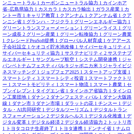
ンニュートラル
1
カーボンニュートラル協力
1
カインホア
省–広島県協力
1
カスカラ
1
カスカラ輸出
1
ガラス産業
1
カ
ントー市
1
キャリア教育
1
クアンナム
1
クアンナム省
1
クア
ンニン省
1
グランハ・フジクラ
1
グリーンエネルギー協力
1
グリーントランスフォーメーション
1
グリーンライス
1
グリ
ーン成長
2
グリーン産業
1
グリーン転換協力
1
グリーン農業
1
クレシードPeaSoft提携
1
グローバル人材育成
1
ケアアース
子会社設立
1
ケオコイ貯水池改修
1
サイバーセキュリティ
1
サイバーセキュリティ協力
1
サステナビリティ
2
サステナブ
ルエネルギー
1
サングループ航空
1
システム開発連携
1
ジャ
パンベトナムフェスティバル
9
ジャポニカ米
3
ジャライビジ
ネスマッチング
1
ジョブフェア2025
1
スタートアップ支援
1
スマートシティ
3
スマートシティ投資
1
スマートファクトリ
ー
1
スマートモビリティ
1
スマート物流
1
スマート農業
1
セ
ブンイレブン
1
タイグエン省
1
タインホア省協力
1
タインロ
ン工業団地
1
ダナン
2
ダナンフェスティバル
1
ダナン大阪路
線
1
ダナン市
3
ダナン市場
1
ダラットの花
1
チンスー
1
デジ
タル・AI共同研究
1
デジタルツーリズム
1
デジタルトラン
スフォーメーション
2
デジタルヘルス
1
デジタル化推進
1
デ
ジタル変革
1
デジタル経済
2
デジタル経済協力
2
トットリ市
1
トヨタコロナ生産終了
1
トヨタ連携
1
ドンナイ省
1
ナムロ