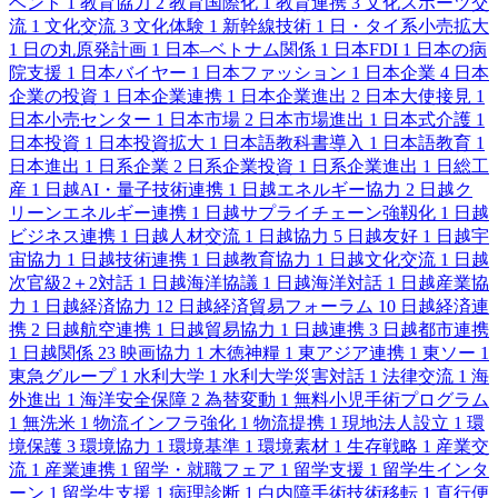
ベント
1
教育協力
2
教育国際化
1
教育連携
3
文化スポーツ交
流
1
文化交流
3
文化体験
1
新幹線技術
1
日・タイ系小売拡大
1
日の丸原発計画
1
日本–ベトナム関係
1
日本FDI
1
日本の病
院支援
1
日本バイヤー
1
日本ファッション
1
日本企業
4
日本
企業の投資
1
日本企業連携
1
日本企業進出
2
日本大使接見
1
日本小売センター
1
日本市場
2
日本市場進出
1
日本式介護
1
日本投資
1
日本投資拡大
1
日本語教科書導入
1
日本語教育
1
日本進出
1
日系企業
2
日系企業投資
1
日系企業進出
1
日総工
産
1
日越AI・量子技術連携
1
日越エネルギー協力
2
日越ク
リーンエネルギー連携
1
日越サプライチェーン強靱化
1
日越
ビジネス連携
1
日越人材交流
1
日越協力
5
日越友好
1
日越宇
宙協力
1
日越技術連携
1
日越教育協力
1
日越文化交流
1
日越
次官級2＋2対話
1
日越海洋協議
1
日越海洋対話
1
日越産業協
力
1
日越経済協力
12
日越経済貿易フォーラム
10
日越経済連
携
2
日越航空連携
1
日越貿易協力
1
日越連携
3
日越都市連携
1
日越関係
23
映画協力
1
木徳神糧
1
東アジア連携
1
東ソー
1
東急グループ
1
水利大学
1
水利大学災害対話
1
法律交流
1
海
外進出
1
海洋安全保障
2
為替変動
1
無料小児手術プログラム
1
無洗米
1
物流インフラ強化
1
物流提携
1
現地法人設立
1
環
境保護
3
環境協力
1
環境基準
1
環境素材
1
生存戦略
1
産業交
流
1
産業連携
1
留学・就職フェア
1
留学支援
1
留学生インタ
ーン
1
留学生支援
1
病理診断
1
白内障手術技術移転
1
直行便