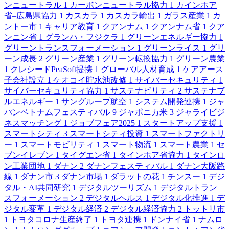
ンニュートラル
1
カーボンニュートラル協力
1
カインホア
省–広島県協力
1
カスカラ
1
カスカラ輸出
1
ガラス産業
1
カ
ントー市
1
キャリア教育
1
クアンナム
1
クアンナム省
1
クア
ンニン省
1
グランハ・フジクラ
1
グリーンエネルギー協力
1
グリーントランスフォーメーション
1
グリーンライス
1
グリ
ーン成長
2
グリーン産業
1
グリーン転換協力
1
グリーン農業
1
クレシードPeaSoft提携
1
グローバル人材育成
1
ケアアース
子会社設立
1
ケオコイ貯水池改修
1
サイバーセキュリティ
1
サイバーセキュリティ協力
1
サステナビリティ
2
サステナブ
ルエネルギー
1
サングループ航空
1
システム開発連携
1
ジャ
パンベトナムフェスティバル
9
ジャポニカ米
3
ジャライビジ
ネスマッチング
1
ジョブフェア2025
1
スタートアップ支援
1
スマートシティ
3
スマートシティ投資
1
スマートファクトリ
ー
1
スマートモビリティ
1
スマート物流
1
スマート農業
1
セ
ブンイレブン
1
タイグエン省
1
タインホア省協力
1
タインロ
ン工業団地
1
ダナン
2
ダナンフェスティバル
1
ダナン大阪路
線
1
ダナン市
3
ダナン市場
1
ダラットの花
1
チンスー
1
デジ
タル・AI共同研究
1
デジタルツーリズム
1
デジタルトラン
スフォーメーション
2
デジタルヘルス
1
デジタル化推進
1
デ
ジタル変革
1
デジタル経済
2
デジタル経済協力
2
トットリ市
1
トヨタコロナ生産終了
1
トヨタ連携
1
ドンナイ省
1
ナムロ