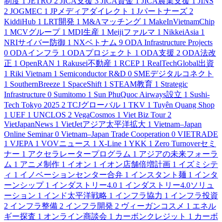
制度
1
JETRO
2
JICA支援
3
JICA資金
1
JICA農業支援
1
JINS
2
JOGMEC
1
JPメディアダイレクト
1
Jパートナーズ
2
KiddiHub
1
LRT開発
1
M&Aマッチング
1
MakeInVietnamChip
1
MCVグループ
1
MDI生産
1
Meijiファルマ
1
NikkeiAsia
1
NRIサイバー防御
1
NXベトナム
9
ODA Infrastructure Projects
0
ODAインフラ
1
ODAプロジェクト
1
ODA支援
2
ODA法改
正
1
OpenRAN
1
Rakusei不動産
1
RCEP
1
RealTechGlobal出資
1
Riki Vietnam
1
Semiconductor R&D
0
SMEデジタルコネクト
1
SouthernBreeze
1
SpaceShift
1
STEAM教育
1
Strategic
Infrastructure
0
Sumitomo
1
Sun PhuQuoc Airways設立
1
Sushi-
Tech Tokyo 2025
2
TCJグローバル
1
TKV
1
Tuyên Quang Shop
1
UEF
1
UNCLOS
2
VegaCosmos
1
Viet Biz Tour
2
VietJapanNews
1
VietJetアジア太平洋拡大
1
Vietnam–Japan
Online Seminar
0
Vietnam–Japan Trade Cooperation
0
VIETRADE
1
VJEPA
1
VOVニュース
1
X-Line
1
YKK
1
Zero Turnoverセミ
ナー
1
アクセラレータープログラム
1
アジアの未来フォーラ
ム
1
アニメ制作
1
イオン
1
イオン店舗倍増計画
1
イズミシテ
ィ
1
イノベーションセンター合弁
1
インスタント麺
1
インタ
ーンシップ
1
インダストリー4.0
1
インダストリー4.0ソリュ
ーション
1
インド太平洋戦略
1
インフラ協力
1
インフラ投資
2
インフラ整備
2
インフラ開発
2
ヴィーガンコスメ
1
エネル
ギー探査
1
オンライン商談会
1
カーボンクレジット
1
カーボ