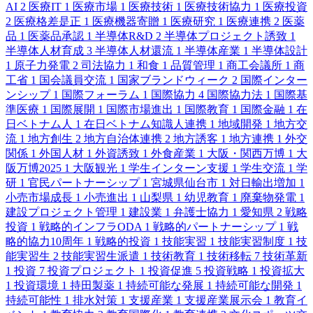
AI
2
医療IT
1
医療市場
1
医療技術
1
医療技術協力
1
医療投資
2
医療格差是正
1
医療機器寄贈
1
医療研究
1
医療連携
2
医薬
品
1
医薬品承認
1
半導体R&D
2
半導体プロジェクト誘致
1
半導体人材育成
3
半導体人材還流
1
半導体産業
1
半導体設計
1
原子力発電
2
司法協力
1
和食
1
品質管理
1
商工会議所
1
商
工省
1
国会議員交流
1
国家ブランドウィーク
2
国際インター
ンシップ
1
国際フォーラム
1
国際協力
4
国際協力法
1
国際基
準医療
1
国際展開
1
国際市場進出
1
国際教育
1
国際金融
1
在
日ベトナム人
1
在日ベトナム知識人連携
1
地域開発
1
地方交
流
1
地方創生
2
地方自治体連携
2
地方誘客
1
地方連携
1
外交
関係
1
外国人材
1
外資誘致
1
外食産業
1
大阪・関西万博
1
大
阪万博2025
1
大阪観光
1
学生インターン支援
1
学生交流
1
学
研
1
官民パートナーシップ
1
宮城県仙台市
1
対日輸出増加
1
小売市場成長
1
小売進出
1
山梨県
1
幼児教育
1
廃棄物発電
1
建設プロジェクト管理
1
建設業
1
弁護士協力
1
愛知県
2
戦略
投資
1
戦略的インフラODA
1
戦略的パートナーシップ
1
戦
略的協力10周年
1
戦略的投資
1
技能実習
1
技能実習制度
1
技
能実習生
2
技能実習生派遣
1
技術教育
1
技術移転
7
技術革新
1
投資
7
投資プロジェクト
1
投資促進
5
投資戦略
1
投資拡大
1
投資環境
1
持田製薬
1
持続可能な発展
1
持続可能な開発
1
持続可能性
1
排水対策
1
支援産業
1
支援産業展示会
1
教育イ