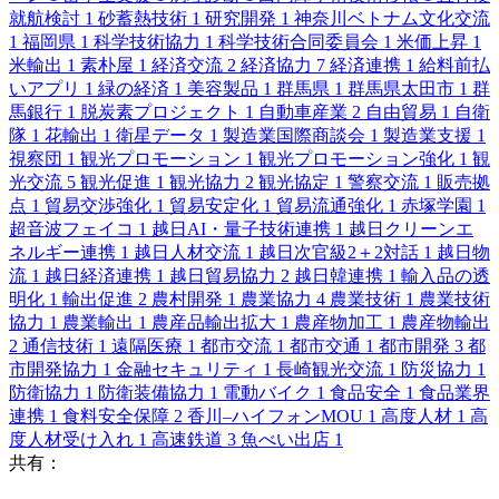
就航検討
1
砂蓄熱技術
1
研究開発
1
神奈川ベトナム文化交流
1
福岡県
1
科学技術協力
1
科学技術合同委員会
1
米価上昇
1
米輸出
1
素朴屋
1
経済交流
2
経済協力
7
経済連携
1
給料前払
いアプリ
1
緑の経済
1
美容製品
1
群馬県
1
群馬県太田市
1
群
馬銀行
1
脱炭素プロジェクト
1
自動車産業
2
自由貿易
1
自衛
隊
1
花輸出
1
衛星データ
1
製造業国際商談会
1
製造業支援
1
視察団
1
観光プロモーション
1
観光プロモーション強化
1
観
光交流
5
観光促進
1
観光協力
2
観光協定
1
警察交流
1
販売拠
点
1
貿易交渉強化
1
貿易安定化
1
貿易流通強化
1
赤塚学園
1
超音波フェイコ
1
越日AI・量子技術連携
1
越日クリーンエ
ネルギー連携
1
越日人材交流
1
越日次官級2＋2対話
1
越日物
流
1
越日経済連携
1
越日貿易協力
2
越日韓連携
1
輸入品の透
明化
1
輸出促進
2
農村開発
1
農業協力
4
農業技術
1
農業技術
協力
1
農業輸出
1
農産品輸出拡大
1
農産物加工
1
農産物輸出
2
通信技術
1
遠隔医療
1
都市交流
1
都市交通
1
都市開発
3
都
市開発協力
1
金融セキュリティ
1
長崎観光交流
1
防災協力
1
防衛協力
1
防衛装備協力
1
電動バイク
1
食品安全
1
食品業界
連携
1
食料安全保障
2
香川–ハイフォンMOU
1
高度人材
1
高
度人材受け入れ
1
高速鉄道
3
魚べい出店
1
共有：