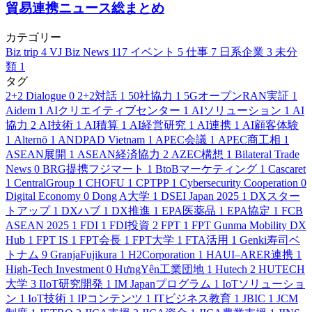
貿易連携ニュース総まとめ
カテゴリー
Biz trip
4
VJ Biz News
117
イベント
5
仕事
7
日系企業
3
未分
類
1
タグ
2+2 Dialogue
0
2+2対話
1
50社協力
1
5GオープンRAN実証
1
Aidem
1
AIクリエイティブセンター
1
AIソリューション
1
AI
協力
2
AI技術
1
AI積算
1
AI経営研究
1
AI連携
1
AI顧客体験
1
Alternō
1
ANDPAD Vietnam
1
APEC会議
1
APEC商工相
1
ASEAN展開
1
ASEAN経済協力
2
AZEC構想
1
Bilateral Trade
News
0
BRG提携フジマート
1
BtoBマーケティング
1
Cascaret
1
CentralGroup
1
CHOFU
1
CPTPP
1
Cybersecurity Cooperation
0
Digital Economy
0
Dong A大学
1
DSEI Japan 2025
1
DXスター
トアップ
1
DXハブ
1
DX推進
1
EPA医薬品
1
EPA協定
1
FCB
ASEAN 2025
1
FDI
1
FDI投資
2
FPT
1
FPT Gunma Mobility DX
Hub
1
FPT IS
1
FPT会長
1
FPT大学
1
FTA活用
1
Genki寿司ベ
トナム
9
GranjaFujikura
1
H2Corporation
1
HAUI–ARER連携
1
High-Tech Investment
0
HưngYên工業団地
1
Hutech
2
HUTECH
大学
3
IIoT研究開発
1
IM Japanプログラム
1
IoTソリューショ
ン
1
IoT技術
1
IPコンテンツ
1
ITビジネス教育
1
JBIC
1
JCM