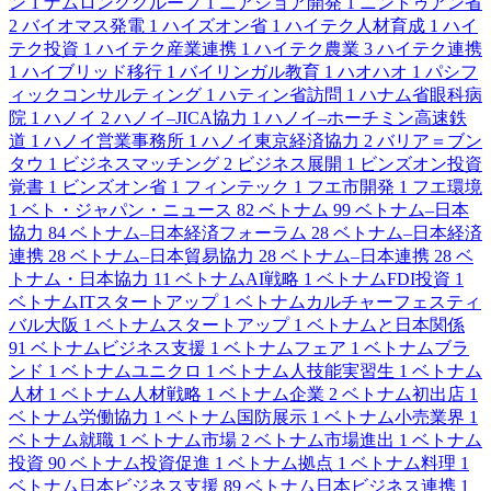
ン
1
ナムロンググループ
1
ニアショア開発
1
ニントゥアン省
2
バイオマス発電
1
ハイズオン省
1
ハイテク人材育成
1
ハイ
テク投資
1
ハイテク産業連携
1
ハイテク農業
3
ハイテク連携
1
ハイブリッド移行
1
バイリンガル教育
1
ハオハオ
1
パシフ
ィックコンサルティング
1
ハティン省訪問
1
ハナム省眼科病
院
1
ハノイ
2
ハノイ–JICA協力
1
ハノイ–ホーチミン高速鉄
道
1
ハノイ営業事務所
1
ハノイ東京経済協力
2
バリア＝ブン
タウ
1
ビジネスマッチング
2
ビジネス展開
1
ビンズオン投資
覚書
1
ビンズオン省
1
フィンテック
1
フエ市開発
1
フエ環境
1
ベト・ジャパン・ニュース
82
ベトナム
99
ベトナム–日本
協力
84
ベトナム–日本経済フォーラム
28
ベトナム–日本経済
連携
28
ベトナム–日本貿易協力
28
ベトナム–日本連携
28
ベ
トナム・日本協力
11
ベトナムAI戦略
1
ベトナムFDI投資
1
ベトナムITスタートアップ
1
ベトナムカルチャーフェスティ
バル大阪
1
ベトナムスタートアップ
1
ベトナムと日本関係
91
ベトナムビジネス支援
1
ベトナムフェア
1
ベトナムブラ
ンド
1
ベトナムユニクロ
1
ベトナム人技能実習生
1
ベトナム
人材
1
ベトナム人材戦略
1
ベトナム企業
2
ベトナム初出店
1
ベトナム労働協力
1
ベトナム国防展示
1
ベトナム小売業界
1
ベトナム就職
1
ベトナム市場
2
ベトナム市場進出
1
ベトナム
投資
90
ベトナム投資促進
1
ベトナム拠点
1
ベトナム料理
1
ベトナム日本ビジネス支援
89
ベトナム日本ビジネス連携
1