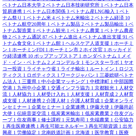
ベトナム日本大学
2
ベトナム日本技術研究所
1
ベトナム日本
貿易連携
1
ベトナム日本関係
3
ベトナム産LNG輸入
1
ベト
ナム祭り
1
ベトナム米
4
ベトナム米輸出
2
ベトナム経済
10
ベトナム航空20周年
1
ベトナム製品
2
ベトナム製品輸出
1
ベ
トナム製造業
1
ベトナム観光
1
ベトナム農業
1
ベトナム農産
物
2
ベトナム通訳
87
ベトナム進出
4
ベトナム進出支援
91
ベ
トナム食文化
1
ベトナム館
1
ヘルスケア人道支援
1
ホーチミ
ン
1
ホーチミンFDI
1
ホーチミン市
2
ホイ次官
1
ホッカイド
ウ経済連携
10
ポップアップストア
1
ホンダベトナム
1
メイ
ド・イン・ベトナム
2
メコンデルタ
1
モンスターラボ
1
ヤオ
コー投資
1
ライチャウ省
1
ライチ輸出
1
ルートイン
1
ロジス
ティクス
1
ロボティクス
1
ワークジャパン
1
三菱総研ベトナ
ム法人
1
三重県
1
中小企業マッチング
1
中標津町
1
中部国際
空港
1
九州中小企業
1
交通インフラ協力
1
京都観光
1
人材交
流
1
人材協力
1
人材受け入れ
1
人材支援
1
人材育成
2
人材育
成支援
1
人材連携
2
介護人材
1
介護人材育成
1
企業オンライ
ンセミナー
1
企業セミナー
1
企業連携
1
伊藤大使
1
伊藤尚起
大使
1
伝統音楽交流
1
低炭素米輸出
1
低炭素農業
2
住友グル
ープ
1
住友商事
1
修士課程
1
元気寿司
1
先端農業
1
公安協力
1
再生医療連携
1
再生可能エネルギー
3
再生可能資源
1
出光
興産
1
労働協定
1
北南鉄道計画
1
北海道
1
医学教育
1
医療