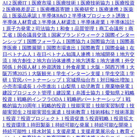
AI
2
医療IT
1
医療市場
1
医療技術
1
医療技術協力
1
医療投資
2
医療格差是正
1
医療機器寄贈
1
医療研究
1
医療連携
2
医薬
品
1
医薬品承認
1
半導体R&D
2
半導体プロジェクト誘致
1
半導体人材育成
3
半導体人材還流
1
半導体産業
1
半導体設計
1
原子力発電
2
司法協力
1
和食
1
品質管理
1
商工会議所
1
商
工省
1
国会議員交流
1
国家ブランドウィーク
2
国際インター
ンシップ
1
国際フォーラム
1
国際協力
4
国際協力法
1
国際基
準医療
1
国際展開
1
国際市場進出
1
国際教育
1
国際金融
1
在
日ベトナム人
1
在日ベトナム知識人連携
1
地域開発
1
地方交
流
1
地方創生
2
地方自治体連携
2
地方誘客
1
地方連携
1
外交
関係
1
外国人材
1
外資誘致
1
外食産業
1
大阪・関西万博
1
大
阪万博2025
1
大阪観光
1
学生インターン支援
1
学生交流
1
学
研
1
官民パートナーシップ
1
宮城県仙台市
1
対日輸出増加
1
小売市場成長
1
小売進出
1
山梨県
1
幼児教育
1
廃棄物発電
1
建設プロジェクト管理
1
建設業
1
弁護士協力
1
愛知県
2
戦略
投資
1
戦略的インフラODA
1
戦略的パートナーシップ
1
戦
略的協力10周年
1
戦略的投資
1
技能実習
1
技能実習制度
1
技
能実習生
2
技能実習生派遣
1
技術教育
1
技術移転
7
技術革新
1
投資
7
投資プロジェクト
1
投資促進
5
投資戦略
1
投資拡大
1
投資環境
1
持田製薬
1
持続可能な発展
1
持続可能な開発
1
持続可能性
1
排水対策
1
支援産業
1
支援産業展示会
1
教育イ