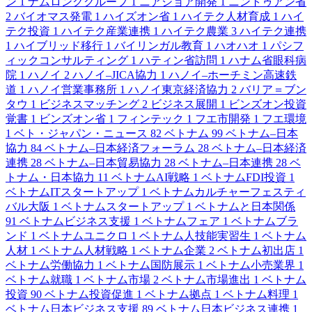
ン
1
ナムロンググループ
1
ニアショア開発
1
ニントゥアン省
2
バイオマス発電
1
ハイズオン省
1
ハイテク人材育成
1
ハイ
テク投資
1
ハイテク産業連携
1
ハイテク農業
3
ハイテク連携
1
ハイブリッド移行
1
バイリンガル教育
1
ハオハオ
1
パシフ
ィックコンサルティング
1
ハティン省訪問
1
ハナム省眼科病
院
1
ハノイ
2
ハノイ–JICA協力
1
ハノイ–ホーチミン高速鉄
道
1
ハノイ営業事務所
1
ハノイ東京経済協力
2
バリア＝ブン
タウ
1
ビジネスマッチング
2
ビジネス展開
1
ビンズオン投資
覚書
1
ビンズオン省
1
フィンテック
1
フエ市開発
1
フエ環境
1
ベト・ジャパン・ニュース
82
ベトナム
99
ベトナム–日本
協力
84
ベトナム–日本経済フォーラム
28
ベトナム–日本経済
連携
28
ベトナム–日本貿易協力
28
ベトナム–日本連携
28
ベ
トナム・日本協力
11
ベトナムAI戦略
1
ベトナムFDI投資
1
ベトナムITスタートアップ
1
ベトナムカルチャーフェスティ
バル大阪
1
ベトナムスタートアップ
1
ベトナムと日本関係
91
ベトナムビジネス支援
1
ベトナムフェア
1
ベトナムブラ
ンド
1
ベトナムユニクロ
1
ベトナム人技能実習生
1
ベトナム
人材
1
ベトナム人材戦略
1
ベトナム企業
2
ベトナム初出店
1
ベトナム労働協力
1
ベトナム国防展示
1
ベトナム小売業界
1
ベトナム就職
1
ベトナム市場
2
ベトナム市場進出
1
ベトナム
投資
90
ベトナム投資促進
1
ベトナム拠点
1
ベトナム料理
1
ベトナム日本ビジネス支援
89
ベトナム日本ビジネス連携
1