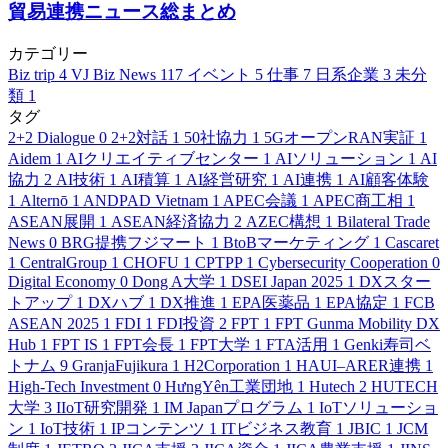
貿易連携ニュース総まとめ
カテゴリー
Biz trip
4
VJ Biz News
117
イベント
5
仕事
7
日系企業
3
未分
類
1
タグ
2+2 Dialogue
0
2+2対話
1
50社協力
1
5GオープンRAN実証
1
Aidem
1
AIクリエイティブセンター
1
AIソリューション
1
AI
協力
2
AI技術
1
AI積算
1
AI経営研究
1
AI連携
1
AI顧客体験
1
Alternō
1
ANDPAD Vietnam
1
APEC会議
1
APEC商工相
1
ASEAN展開
1
ASEAN経済協力
2
AZEC構想
1
Bilateral Trade
News
0
BRG提携フジマート
1
BtoBマーケティング
1
Cascaret
1
CentralGroup
1
CHOFU
1
CPTPP
1
Cybersecurity Cooperation
0
Digital Economy
0
Dong A大学
1
DSEI Japan 2025
1
DXスター
トアップ
1
DXハブ
1
DX推進
1
EPA医薬品
1
EPA協定
1
FCB
ASEAN 2025
1
FDI
1
FDI投資
2
FPT
1
FPT Gunma Mobility DX
Hub
1
FPT IS
1
FPT会長
1
FPT大学
1
FTA活用
1
Genki寿司ベ
トナム
9
GranjaFujikura
1
H2Corporation
1
HAUI–ARER連携
1
High-Tech Investment
0
HưngYên工業団地
1
Hutech
2
HUTECH
大学
3
IIoT研究開発
1
IM Japanプログラム
1
IoTソリューショ
ン
1
IoT技術
1
IPコンテンツ
1
ITビジネス教育
1
JBIC
1
JCM