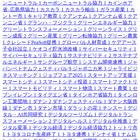
ンニュートラル
1
カーボンニュートラル協力
1
カインホア
省–広島県協力
1
カスカラ
1
カスカラ輸出
1
ガラス産業
1
カ
ントー市
1
キャリア教育
1
クアンナム
1
クアンナム省
1
クア
ンニン省
1
グランハ・フジクラ
1
グリーンエネルギー協力
1
グリーントランスフォーメーション
1
グリーンライス
1
グリ
ーン成長
2
グリーン産業
1
グリーン転換協力
1
グリーン農業
1
クレシードPeaSoft提携
1
グローバル人材育成
1
ケアアース
子会社設立
1
ケオコイ貯水池改修
1
サイバーセキュリティ
1
サイバーセキュリティ協力
1
サステナビリティ
2
サステナブ
ルエネルギー
1
サングループ航空
1
システム開発連携
1
ジャ
パンベトナムフェスティバル
9
ジャポニカ米
3
ジャライビジ
ネスマッチング
1
ジョブフェア2025
1
スタートアップ支援
1
スマートシティ
3
スマートシティ投資
1
スマートファクトリ
ー
1
スマートモビリティ
1
スマート物流
1
スマート農業
1
セ
ブンイレブン
1
タイグエン省
1
タインホア省協力
1
タインロ
ン工業団地
1
ダナン
2
ダナンフェスティバル
1
ダナン大阪路
線
1
ダナン市
3
ダナン市場
1
ダラットの花
1
チンスー
1
デジ
タル・AI共同研究
1
デジタルツーリズム
1
デジタルトラン
スフォーメーション
2
デジタルヘルス
1
デジタル化推進
1
デ
ジタル変革
1
デジタル経済
2
デジタル経済協力
2
トットリ市
1
トヨタコロナ生産終了
1
トヨタ連携
1
ドンナイ省
1
ナムロ