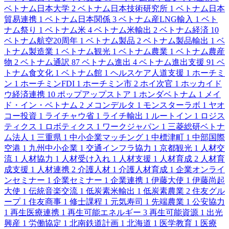
ベトナム日本大学
2
ベトナム日本技術研究所
1
ベトナム日本
貿易連携
1
ベトナム日本関係
3
ベトナム産LNG輸入
1
ベト
ナム祭り
1
ベトナム米
4
ベトナム米輸出
2
ベトナム経済
10
ベトナム航空20周年
1
ベトナム製品
2
ベトナム製品輸出
1
ベ
トナム製造業
1
ベトナム観光
1
ベトナム農業
1
ベトナム農産
物
2
ベトナム通訳
87
ベトナム進出
4
ベトナム進出支援
91
ベ
トナム食文化
1
ベトナム館
1
ヘルスケア人道支援
1
ホーチミ
ン
1
ホーチミンFDI
1
ホーチミン市
2
ホイ次官
1
ホッカイド
ウ経済連携
10
ポップアップストア
1
ホンダベトナム
1
メイ
ド・イン・ベトナム
2
メコンデルタ
1
モンスターラボ
1
ヤオ
コー投資
1
ライチャウ省
1
ライチ輸出
1
ルートイン
1
ロジス
ティクス
1
ロボティクス
1
ワークジャパン
1
三菱総研ベトナ
ム法人
1
三重県
1
中小企業マッチング
1
中標津町
1
中部国際
空港
1
九州中小企業
1
交通インフラ協力
1
京都観光
1
人材交
流
1
人材協力
1
人材受け入れ
1
人材支援
1
人材育成
2
人材育
成支援
1
人材連携
2
介護人材
1
介護人材育成
1
企業オンライ
ンセミナー
1
企業セミナー
1
企業連携
1
伊藤大使
1
伊藤尚起
大使
1
伝統音楽交流
1
低炭素米輸出
1
低炭素農業
2
住友グル
ープ
1
住友商事
1
修士課程
1
元気寿司
1
先端農業
1
公安協力
1
再生医療連携
1
再生可能エネルギー
3
再生可能資源
1
出光
興産
1
労働協定
1
北南鉄道計画
1
北海道
1
医学教育
1
医療