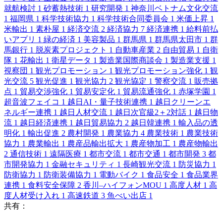
就航検討
1
砂蓄熱技術
1
研究開発
1
神奈川ベトナム文化交流
1
福岡県
1
科学技術協力
1
科学技術合同委員会
1
米価上昇
1
米輸出
1
素朴屋
1
経済交流
2
経済協力
7
経済連携
1
給料前払
いアプリ
1
緑の経済
1
美容製品
1
群馬県
1
群馬県太田市
1
群
馬銀行
1
脱炭素プロジェクト
1
自動車産業
2
自由貿易
1
自衛
隊
1
花輸出
1
衛星データ
1
製造業国際商談会
1
製造業支援
1
視察団
1
観光プロモーション
1
観光プロモーション強化
1
観
光交流
5
観光促進
1
観光協力
2
観光協定
1
警察交流
1
販売拠
点
1
貿易交渉強化
1
貿易安定化
1
貿易流通強化
1
赤塚学園
1
超音波フェイコ
1
越日AI・量子技術連携
1
越日クリーンエ
ネルギー連携
1
越日人材交流
1
越日次官級2＋2対話
1
越日物
流
1
越日経済連携
1
越日貿易協力
2
越日韓連携
1
輸入品の透
明化
1
輸出促進
2
農村開発
1
農業協力
4
農業技術
1
農業技術
協力
1
農業輸出
1
農産品輸出拡大
1
農産物加工
1
農産物輸出
2
通信技術
1
遠隔医療
1
都市交流
1
都市交通
1
都市開発
3
都
市開発協力
1
金融セキュリティ
1
長崎観光交流
1
防災協力
1
防衛協力
1
防衛装備協力
1
電動バイク
1
食品安全
1
食品業界
連携
1
食料安全保障
2
香川–ハイフォンMOU
1
高度人材
1
高
度人材受け入れ
1
高速鉄道
3
魚べい出店
1
共有：