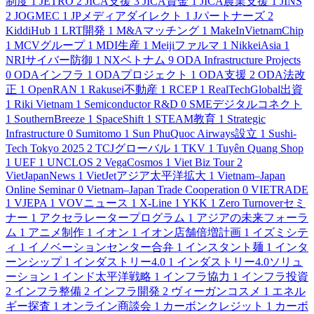
制度
1
JETRO
2
JICA支援
3
JICA資金
1
JICA農業支援
1
JINS
2
JOGMEC
1
JPメディアダイレクト
1
Jパートナーズ
2
KiddiHub
1
LRT開発
1
M&Aマッチング
1
MakeInVietnamChip
1
MCVグループ
1
MDI生産
1
Meijiファルマ
1
NikkeiAsia
1
NRIサイバー防御
1
NXベトナム
9
ODA Infrastructure Projects
0
ODAインフラ
1
ODAプロジェクト
1
ODA支援
2
ODA法改
正
1
OpenRAN
1
Rakusei不動産
1
RCEP
1
RealTechGlobal出資
1
Riki Vietnam
1
Semiconductor R&D
0
SMEデジタルコネクト
1
SouthernBreeze
1
SpaceShift
1
STEAM教育
1
Strategic
Infrastructure
0
Sumitomo
1
Sun PhuQuoc Airways設立
1
Sushi-
Tech Tokyo 2025
2
TCJグローバル
1
TKV
1
Tuyên Quang Shop
1
UEF
1
UNCLOS
2
VegaCosmos
1
Viet Biz Tour
2
VietJapanNews
1
VietJetアジア太平洋拡大
1
Vietnam–Japan
Online Seminar
0
Vietnam–Japan Trade Cooperation
0
VIETRADE
1
VJEPA
1
VOVニュース
1
X-Line
1
YKK
1
Zero Turnoverセミ
ナー
1
アクセラレータープログラム
1
アジアの未来フォーラ
ム
1
アニメ制作
1
イオン
1
イオン店舗倍増計画
1
イズミシテ
ィ
1
イノベーションセンター合弁
1
インスタント麺
1
インタ
ーンシップ
1
インダストリー4.0
1
インダストリー4.0ソリュ
ーション
1
インド太平洋戦略
1
インフラ協力
1
インフラ投資
2
インフラ整備
2
インフラ開発
2
ヴィーガンコスメ
1
エネル
ギー探査
1
オンライン商談会
1
カーボンクレジット
1
カーボ