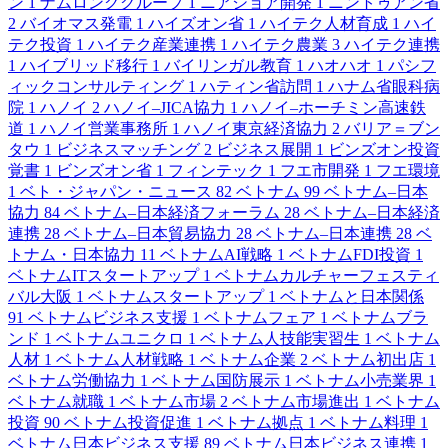
ン
1
ナムロンググループ
1
ニアショア開発
1
ニントゥアン省
2
バイオマス発電
1
ハイズオン省
1
ハイテク人材育成
1
ハイ
テク投資
1
ハイテク産業連携
1
ハイテク農業
3
ハイテク連携
1
ハイブリッド移行
1
バイリンガル教育
1
ハオハオ
1
パシフ
ィックコンサルティング
1
ハティン省訪問
1
ハナム省眼科病
院
1
ハノイ
2
ハノイ–JICA協力
1
ハノイ–ホーチミン高速鉄
道
1
ハノイ営業事務所
1
ハノイ東京経済協力
2
バリア＝ブン
タウ
1
ビジネスマッチング
2
ビジネス展開
1
ビンズオン投資
覚書
1
ビンズオン省
1
フィンテック
1
フエ市開発
1
フエ環境
1
ベト・ジャパン・ニュース
82
ベトナム
99
ベトナム–日本
協力
84
ベトナム–日本経済フォーラム
28
ベトナム–日本経済
連携
28
ベトナム–日本貿易協力
28
ベトナム–日本連携
28
ベ
トナム・日本協力
11
ベトナムAI戦略
1
ベトナムFDI投資
1
ベトナムITスタートアップ
1
ベトナムカルチャーフェスティ
バル大阪
1
ベトナムスタートアップ
1
ベトナムと日本関係
91
ベトナムビジネス支援
1
ベトナムフェア
1
ベトナムブラ
ンド
1
ベトナムユニクロ
1
ベトナム人技能実習生
1
ベトナム
人材
1
ベトナム人材戦略
1
ベトナム企業
2
ベトナム初出店
1
ベトナム労働協力
1
ベトナム国防展示
1
ベトナム小売業界
1
ベトナム就職
1
ベトナム市場
2
ベトナム市場進出
1
ベトナム
投資
90
ベトナム投資促進
1
ベトナム拠点
1
ベトナム料理
1
ベトナム日本ビジネス支援
89
ベトナム日本ビジネス連携
1