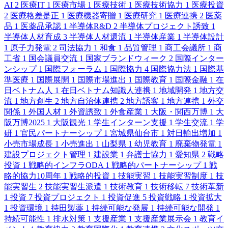
AI
2
医療IT
1
医療市場
1
医療技術
1
医療技術協力
1
医療投資
2
医療格差是正
1
医療機器寄贈
1
医療研究
1
医療連携
2
医薬
品
1
医薬品承認
1
半導体R&D
2
半導体プロジェクト誘致
1
半導体人材育成
3
半導体人材還流
1
半導体産業
1
半導体設計
1
原子力発電
2
司法協力
1
和食
1
品質管理
1
商工会議所
1
商
工省
1
国会議員交流
1
国家ブランドウィーク
2
国際インター
ンシップ
1
国際フォーラム
1
国際協力
4
国際協力法
1
国際基
準医療
1
国際展開
1
国際市場進出
1
国際教育
1
国際金融
1
在
日ベトナム人
1
在日ベトナム知識人連携
1
地域開発
1
地方交
流
1
地方創生
2
地方自治体連携
2
地方誘客
1
地方連携
1
外交
関係
1
外国人材
1
外資誘致
1
外食産業
1
大阪・関西万博
1
大
阪万博2025
1
大阪観光
1
学生インターン支援
1
学生交流
1
学
研
1
官民パートナーシップ
1
宮城県仙台市
1
対日輸出増加
1
小売市場成長
1
小売進出
1
山梨県
1
幼児教育
1
廃棄物発電
1
建設プロジェクト管理
1
建設業
1
弁護士協力
1
愛知県
2
戦略
投資
1
戦略的インフラODA
1
戦略的パートナーシップ
1
戦
略的協力10周年
1
戦略的投資
1
技能実習
1
技能実習制度
1
技
能実習生
2
技能実習生派遣
1
技術教育
1
技術移転
7
技術革新
1
投資
7
投資プロジェクト
1
投資促進
5
投資戦略
1
投資拡大
1
投資環境
1
持田製薬
1
持続可能な発展
1
持続可能な開発
1
持続可能性
1
排水対策
1
支援産業
1
支援産業展示会
1
教育イ