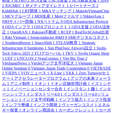
制度
1
JETRO
2
JICA支援
3
JICA資金
1
JICA農業支援
1
JINS
2
JOGMEC
1
JPメディアダイレクト
1
Jパートナーズ
2
KiddiHub
1
LRT開発
1
M&Aマッチング
1
MakeInVietnamChip
1
MCVグループ
1
MDI生産
1
Meijiファルマ
1
NikkeiAsia
1
NRIサイバー防御
1
NXベトナム
9
ODA Infrastructure Projects
0
ODAインフラ
1
ODAプロジェクト
1
ODA支援
2
ODA法改
正
1
OpenRAN
1
Rakusei不動産
1
RCEP
1
RealTechGlobal出資
1
Riki Vietnam
1
Semiconductor R&D
0
SMEデジタルコネクト
1
SouthernBreeze
1
SpaceShift
1
STEAM教育
1
Strategic
Infrastructure
0
Sumitomo
1
Sun PhuQuoc Airways設立
1
Sushi-
Tech Tokyo 2025
2
TCJグローバル
1
TKV
1
Tuyên Quang Shop
1
UEF
1
UNCLOS
2
VegaCosmos
1
Viet Biz Tour
2
VietJapanNews
1
VietJetアジア太平洋拡大
1
Vietnam–Japan
Online Seminar
0
Vietnam–Japan Trade Cooperation
0
VIETRADE
1
VJEPA
1
VOVニュース
1
X-Line
1
YKK
1
Zero Turnoverセミ
ナー
1
アクセラレータープログラム
1
アジアの未来フォーラ
ム
1
アニメ制作
1
イオン
1
イオン店舗倍増計画
1
イズミシテ
ィ
1
イノベーションセンター合弁
1
インスタント麺
1
インタ
ーンシップ
1
インダストリー4.0
1
インダストリー4.0ソリュ
ーション
1
インド太平洋戦略
1
インフラ協力
1
インフラ投資
2
インフラ整備
2
インフラ開発
2
ヴィーガンコスメ
1
エネル
ギー探査
1
オンライン商談会
1
カーボンクレジット
1
カーボ