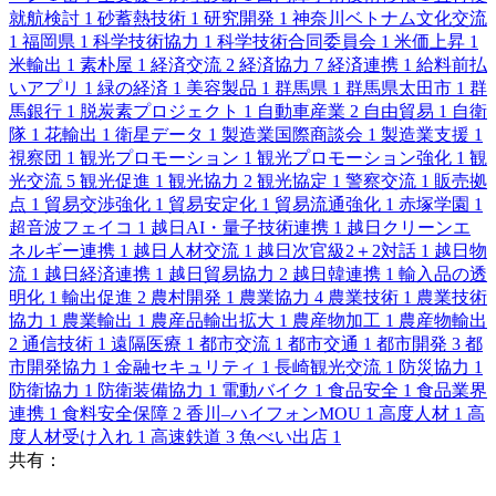
就航検討
1
砂蓄熱技術
1
研究開発
1
神奈川ベトナム文化交流
1
福岡県
1
科学技術協力
1
科学技術合同委員会
1
米価上昇
1
米輸出
1
素朴屋
1
経済交流
2
経済協力
7
経済連携
1
給料前払
いアプリ
1
緑の経済
1
美容製品
1
群馬県
1
群馬県太田市
1
群
馬銀行
1
脱炭素プロジェクト
1
自動車産業
2
自由貿易
1
自衛
隊
1
花輸出
1
衛星データ
1
製造業国際商談会
1
製造業支援
1
視察団
1
観光プロモーション
1
観光プロモーション強化
1
観
光交流
5
観光促進
1
観光協力
2
観光協定
1
警察交流
1
販売拠
点
1
貿易交渉強化
1
貿易安定化
1
貿易流通強化
1
赤塚学園
1
超音波フェイコ
1
越日AI・量子技術連携
1
越日クリーンエ
ネルギー連携
1
越日人材交流
1
越日次官級2＋2対話
1
越日物
流
1
越日経済連携
1
越日貿易協力
2
越日韓連携
1
輸入品の透
明化
1
輸出促進
2
農村開発
1
農業協力
4
農業技術
1
農業技術
協力
1
農業輸出
1
農産品輸出拡大
1
農産物加工
1
農産物輸出
2
通信技術
1
遠隔医療
1
都市交流
1
都市交通
1
都市開発
3
都
市開発協力
1
金融セキュリティ
1
長崎観光交流
1
防災協力
1
防衛協力
1
防衛装備協力
1
電動バイク
1
食品安全
1
食品業界
連携
1
食料安全保障
2
香川–ハイフォンMOU
1
高度人材
1
高
度人材受け入れ
1
高速鉄道
3
魚べい出店
1
共有：