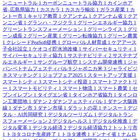
ンニュートラル
1
カーボンニュートラル協力
1
カインホア
省–広島県協力
1
カスカラ
1
カスカラ輸出
1
ガラス産業
1
カ
ントー市
1
キャリア教育
1
クアンナム
1
クアンナム省
1
クア
ンニン省
1
グランハ・フジクラ
1
グリーンエネルギー協力
1
グリーントランスフォーメーション
1
グリーンライス
1
グリ
ーン成長
2
グリーン産業
1
グリーン転換協力
1
グリーン農業
1
クレシードPeaSoft提携
1
グローバル人材育成
1
ケアアース
子会社設立
1
ケオコイ貯水池改修
1
サイバーセキュリティ
1
サイバーセキュリティ協力
1
サステナビリティ
2
サステナブ
ルエネルギー
1
サングループ航空
1
システム開発連携
1
ジャ
パンベトナムフェスティバル
9
ジャポニカ米
3
ジャライビジ
ネスマッチング
1
ジョブフェア2025
1
スタートアップ支援
1
スマートシティ
3
スマートシティ投資
1
スマートファクトリ
ー
1
スマートモビリティ
1
スマート物流
1
スマート農業
1
セ
ブンイレブン
1
タイグエン省
1
タインホア省協力
1
タインロ
ン工業団地
1
ダナン
2
ダナンフェスティバル
1
ダナン大阪路
線
1
ダナン市
3
ダナン市場
1
ダラットの花
1
チンスー
1
デジ
タル・AI共同研究
1
デジタルツーリズム
1
デジタルトラン
スフォーメーション
2
デジタルヘルス
1
デジタル化推進
1
デ
ジタル変革
1
デジタル経済
2
デジタル経済協力
2
トットリ市
1
トヨタコロナ生産終了
1
トヨタ連携
1
ドンナイ省
1
ナムロ