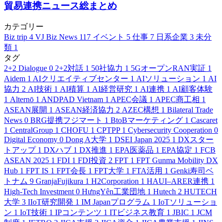
貿易連携ニュース総まとめ
カテゴリー
Biz trip
4
VJ Biz News
117
イベント
5
仕事
7
日系企業
3
未分
類
1
タグ
2+2 Dialogue
0
2+2対話
1
50社協力
1
5GオープンRAN実証
1
Aidem
1
AIクリエイティブセンター
1
AIソリューション
1
AI
協力
2
AI技術
1
AI積算
1
AI経営研究
1
AI連携
1
AI顧客体験
1
Alternō
1
ANDPAD Vietnam
1
APEC会議
1
APEC商工相
1
ASEAN展開
1
ASEAN経済協力
2
AZEC構想
1
Bilateral Trade
News
0
BRG提携フジマート
1
BtoBマーケティング
1
Cascaret
1
CentralGroup
1
CHOFU
1
CPTPP
1
Cybersecurity Cooperation
0
Digital Economy
0
Dong A大学
1
DSEI Japan 2025
1
DXスター
トアップ
1
DXハブ
1
DX推進
1
EPA医薬品
1
EPA協定
1
FCB
ASEAN 2025
1
FDI
1
FDI投資
2
FPT
1
FPT Gunma Mobility DX
Hub
1
FPT IS
1
FPT会長
1
FPT大学
1
FTA活用
1
Genki寿司ベ
トナム
9
GranjaFujikura
1
H2Corporation
1
HAUI–ARER連携
1
High-Tech Investment
0
HưngYên工業団地
1
Hutech
2
HUTECH
大学
3
IIoT研究開発
1
IM Japanプログラム
1
IoTソリューショ
ン
1
IoT技術
1
IPコンテンツ
1
ITビジネス教育
1
JBIC
1
JCM