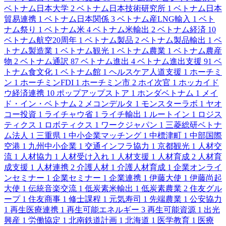
ベトナム日本大学
2
ベトナム日本技術研究所
1
ベトナム日本
貿易連携
1
ベトナム日本関係
3
ベトナム産LNG輸入
1
ベト
ナム祭り
1
ベトナム米
4
ベトナム米輸出
2
ベトナム経済
10
ベトナム航空20周年
1
ベトナム製品
2
ベトナム製品輸出
1
ベ
トナム製造業
1
ベトナム観光
1
ベトナム農業
1
ベトナム農産
物
2
ベトナム通訳
87
ベトナム進出
4
ベトナム進出支援
91
ベ
トナム食文化
1
ベトナム館
1
ヘルスケア人道支援
1
ホーチミ
ン
1
ホーチミンFDI
1
ホーチミン市
2
ホイ次官
1
ホッカイド
ウ経済連携
10
ポップアップストア
1
ホンダベトナム
1
メイ
ド・イン・ベトナム
2
メコンデルタ
1
モンスターラボ
1
ヤオ
コー投資
1
ライチャウ省
1
ライチ輸出
1
ルートイン
1
ロジス
ティクス
1
ロボティクス
1
ワークジャパン
1
三菱総研ベトナ
ム法人
1
三重県
1
中小企業マッチング
1
中標津町
1
中部国際
空港
1
九州中小企業
1
交通インフラ協力
1
京都観光
1
人材交
流
1
人材協力
1
人材受け入れ
1
人材支援
1
人材育成
2
人材育
成支援
1
人材連携
2
介護人材
1
介護人材育成
1
企業オンライ
ンセミナー
1
企業セミナー
1
企業連携
1
伊藤大使
1
伊藤尚起
大使
1
伝統音楽交流
1
低炭素米輸出
1
低炭素農業
2
住友グル
ープ
1
住友商事
1
修士課程
1
元気寿司
1
先端農業
1
公安協力
1
再生医療連携
1
再生可能エネルギー
3
再生可能資源
1
出光
興産
1
労働協定
1
北南鉄道計画
1
北海道
1
医学教育
1
医療