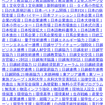
ベント
1
教育協力
2
教育国際化
1
教育連携
3
文化スポーツ交
流
1
文化交流
3
文化体験
1
新幹線技術
1
日・タイ系小売拡大
1
日の丸原発計画
1
日本–ベトナム関係
1
日本FDI
1
日本の病
院支援
1
日本バイヤー
1
日本ファッション
1
日本企業
4
日本
企業の投資
1
日本企業連携
1
日本企業進出
2
日本大使接見
1
日本小売センター
1
日本市場
2
日本市場進出
1
日本式介護
1
日本投資
1
日本投資拡大
1
日本語教科書導入
1
日本語教育
1
日本進出
1
日系企業
2
日系企業投資
1
日系企業進出
1
日総工
産
1
日越AI・量子技術連携
1
日越エネルギー協力
2
日越ク
リーンエネルギー連携
1
日越サプライチェーン強靱化
1
日越
ビジネス連携
1
日越人材交流
1
日越協力
5
日越友好
1
日越宇
宙協力
1
日越技術連携
1
日越教育協力
1
日越文化交流
1
日越
次官級2＋2対話
1
日越海洋協議
1
日越海洋対話
1
日越産業協
力
1
日越経済協力
12
日越経済貿易フォーラム
10
日越経済連
携
2
日越航空連携
1
日越貿易協力
1
日越連携
3
日越都市連携
1
日越関係
23
映画協力
1
木徳神糧
1
東アジア連携
1
東ソー
1
東急グループ
1
水利大学
1
水利大学災害対話
1
法律交流
1
海
外進出
1
海洋安全保障
2
為替変動
1
無料小児手術プログラム
1
無洗米
1
物流インフラ強化
1
物流提携
1
現地法人設立
1
環
境保護
3
環境協力
1
環境基準
1
環境素材
1
生存戦略
1
産業交
流
1
産業連携
1
留学・就職フェア
1
留学支援
1
留学生インタ
ーン
1
留学生支援
1
病理診断
1
白内障手術技術移転
1
直行便