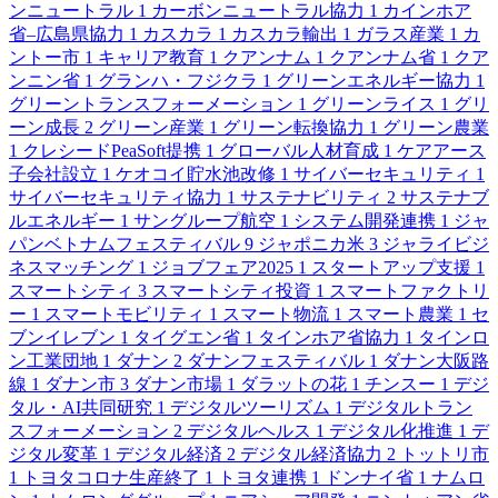
ンニュートラル
1
カーボンニュートラル協力
1
カインホア
省–広島県協力
1
カスカラ
1
カスカラ輸出
1
ガラス産業
1
カ
ントー市
1
キャリア教育
1
クアンナム
1
クアンナム省
1
クア
ンニン省
1
グランハ・フジクラ
1
グリーンエネルギー協力
1
グリーントランスフォーメーション
1
グリーンライス
1
グリ
ーン成長
2
グリーン産業
1
グリーン転換協力
1
グリーン農業
1
クレシードPeaSoft提携
1
グローバル人材育成
1
ケアアース
子会社設立
1
ケオコイ貯水池改修
1
サイバーセキュリティ
1
サイバーセキュリティ協力
1
サステナビリティ
2
サステナブ
ルエネルギー
1
サングループ航空
1
システム開発連携
1
ジャ
パンベトナムフェスティバル
9
ジャポニカ米
3
ジャライビジ
ネスマッチング
1
ジョブフェア2025
1
スタートアップ支援
1
スマートシティ
3
スマートシティ投資
1
スマートファクトリ
ー
1
スマートモビリティ
1
スマート物流
1
スマート農業
1
セ
ブンイレブン
1
タイグエン省
1
タインホア省協力
1
タインロ
ン工業団地
1
ダナン
2
ダナンフェスティバル
1
ダナン大阪路
線
1
ダナン市
3
ダナン市場
1
ダラットの花
1
チンスー
1
デジ
タル・AI共同研究
1
デジタルツーリズム
1
デジタルトラン
スフォーメーション
2
デジタルヘルス
1
デジタル化推進
1
デ
ジタル変革
1
デジタル経済
2
デジタル経済協力
2
トットリ市
1
トヨタコロナ生産終了
1
トヨタ連携
1
ドンナイ省
1
ナムロ