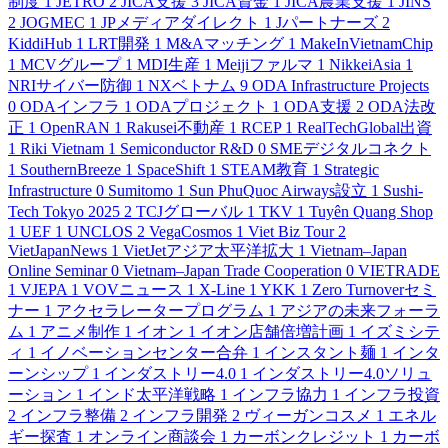
制度
1
JETRO
2
JICA支援
3
JICA資金
1
JICA農業支援
1
JINS
2
JOGMEC
1
JPメディアダイレクト
1
Jパートナーズ
2
KiddiHub
1
LRT開発
1
M&Aマッチング
1
MakeInVietnamChip
1
MCVグループ
1
MDI生産
1
Meijiファルマ
1
NikkeiAsia
1
NRIサイバー防御
1
NXベトナム
9
ODA Infrastructure Projects
0
ODAインフラ
1
ODAプロジェクト
1
ODA支援
2
ODA法改
正
1
OpenRAN
1
Rakusei不動産
1
RCEP
1
RealTechGlobal出資
1
Riki Vietnam
1
Semiconductor R&D
0
SMEデジタルコネクト
1
SouthernBreeze
1
SpaceShift
1
STEAM教育
1
Strategic
Infrastructure
0
Sumitomo
1
Sun PhuQuoc Airways設立
1
Sushi-
Tech Tokyo 2025
2
TCJグローバル
1
TKV
1
Tuyên Quang Shop
1
UEF
1
UNCLOS
2
VegaCosmos
1
Viet Biz Tour
2
VietJapanNews
1
VietJetアジア太平洋拡大
1
Vietnam–Japan
Online Seminar
0
Vietnam–Japan Trade Cooperation
0
VIETRADE
1
VJEPA
1
VOVニュース
1
X-Line
1
YKK
1
Zero Turnoverセミ
ナー
1
アクセラレータープログラム
1
アジアの未来フォーラ
ム
1
アニメ制作
1
イオン
1
イオン店舗倍増計画
1
イズミシテ
ィ
1
イノベーションセンター合弁
1
インスタント麺
1
インタ
ーンシップ
1
インダストリー4.0
1
インダストリー4.0ソリュ
ーション
1
インド太平洋戦略
1
インフラ協力
1
インフラ投資
2
インフラ整備
2
インフラ開発
2
ヴィーガンコスメ
1
エネル
ギー探査
1
オンライン商談会
1
カーボンクレジット
1
カーボ