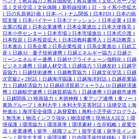
ベント
1
教育協力
2
教育国際化
1
教育連携
3
文化スポーツ交
流
1
文化交流
3
文化体験
1
新幹線技術
1
日・タイ系小売拡大
1
日の丸原発計画
1
日本–ベトナム関係
1
日本FDI
1
日本の病
院支援
1
日本バイヤー
1
日本ファッション
1
日本企業
4
日本
企業の投資
1
日本企業連携
1
日本企業進出
2
日本大使接見
1
日本小売センター
1
日本市場
2
日本市場進出
1
日本式介護
1
日本投資
1
日本投資拡大
1
日本語教科書導入
1
日本語教育
1
日本進出
1
日系企業
2
日系企業投資
1
日系企業進出
1
日総工
産
1
日越AI・量子技術連携
1
日越エネルギー協力
2
日越ク
リーンエネルギー連携
1
日越サプライチェーン強靱化
1
日越
ビジネス連携
1
日越人材交流
1
日越協力
5
日越友好
1
日越宇
宙協力
1
日越技術連携
1
日越教育協力
1
日越文化交流
1
日越
次官級2＋2対話
1
日越海洋協議
1
日越海洋対話
1
日越産業協
力
1
日越経済協力
12
日越経済貿易フォーラム
10
日越経済連
携
2
日越航空連携
1
日越貿易協力
1
日越連携
3
日越都市連携
1
日越関係
23
映画協力
1
木徳神糧
1
東アジア連携
1
東ソー
1
東急グループ
1
水利大学
1
水利大学災害対話
1
法律交流
1
海
外進出
1
海洋安全保障
2
為替変動
1
無料小児手術プログラム
1
無洗米
1
物流インフラ強化
1
物流提携
1
現地法人設立
1
環
境保護
3
環境協力
1
環境基準
1
環境素材
1
生存戦略
1
産業交
流
1
産業連携
1
留学・就職フェア
1
留学支援
1
留学生インタ
ーン
1
留学生支援
1
病理診断
1
白内障手術技術移転
1
直行便