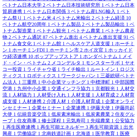
ベトナム日本大学
2
ベトナム日本技術研究所
1
ベトナム日本
貿易連携
1
ベトナム日本関係
3
ベトナム産LNG輸入
1
ベト
ナム祭り
1
ベトナム米
4
ベトナム米輸出
2
ベトナム経済
10
ベトナム航空20周年
1
ベトナム製品
2
ベトナム製品輸出
1
ベ
トナム製造業
1
ベトナム観光
1
ベトナム農業
1
ベトナム農産
物
2
ベトナム通訳
87
ベトナム進出
4
ベトナム進出支援
91
ベ
トナム食文化
1
ベトナム館
1
ヘルスケア人道支援
1
ホーチミ
ン
1
ホーチミンFDI
1
ホーチミン市
2
ホイ次官
1
ホッカイド
ウ経済連携
10
ポップアップストア
1
ホンダベトナム
1
メイ
ド・イン・ベトナム
2
メコンデルタ
1
モンスターラボ
1
ヤオ
コー投資
1
ライチャウ省
1
ライチ輸出
1
ルートイン
1
ロジス
ティクス
1
ロボティクス
1
ワークジャパン
1
三菱総研ベトナ
ム法人
1
三重県
1
中小企業マッチング
1
中標津町
1
中部国際
空港
1
九州中小企業
1
交通インフラ協力
1
京都観光
1
人材交
流
1
人材協力
1
人材受け入れ
1
人材支援
1
人材育成
2
人材育
成支援
1
人材連携
2
介護人材
1
介護人材育成
1
企業オンライ
ンセミナー
1
企業セミナー
1
企業連携
1
伊藤大使
1
伊藤尚起
大使
1
伝統音楽交流
1
低炭素米輸出
1
低炭素農業
2
住友グル
ープ
1
住友商事
1
修士課程
1
元気寿司
1
先端農業
1
公安協力
1
再生医療連携
1
再生可能エネルギー
3
再生可能資源
1
出光
興産
1
労働協定
1
北南鉄道計画
1
北海道
1
医学教育
1
医療