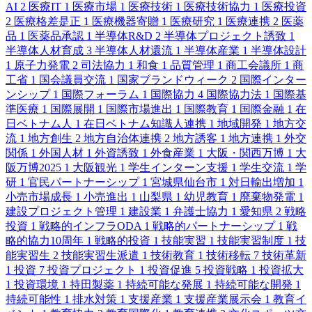
AI
2
医療IT
1
医療市場
1
医療技術
1
医療技術協力
1
医療投資
2
医療格差是正
1
医療機器寄贈
1
医療研究
1
医療連携
2
医薬
品
1
医薬品承認
1
半導体R&D
2
半導体プロジェクト誘致
1
半導体人材育成
3
半導体人材還流
1
半導体産業
1
半導体設計
1
原子力発電
2
司法協力
1
和食
1
品質管理
1
商工会議所
1
商
工省
1
国会議員交流
1
国家ブランドウィーク
2
国際インター
ンシップ
1
国際フォーラム
1
国際協力
4
国際協力法
1
国際基
準医療
1
国際展開
1
国際市場進出
1
国際教育
1
国際金融
1
在
日ベトナム人
1
在日ベトナム知識人連携
1
地域開発
1
地方交
流
1
地方創生
2
地方自治体連携
2
地方誘客
1
地方連携
1
外交
関係
1
外国人材
1
外資誘致
1
外食産業
1
大阪・関西万博
1
大
阪万博2025
1
大阪観光
1
学生インターン支援
1
学生交流
1
学
研
1
官民パートナーシップ
1
宮城県仙台市
1
対日輸出増加
1
小売市場成長
1
小売進出
1
山梨県
1
幼児教育
1
廃棄物発電
1
建設プロジェクト管理
1
建設業
1
弁護士協力
1
愛知県
2
戦略
投資
1
戦略的インフラODA
1
戦略的パートナーシップ
1
戦
略的協力10周年
1
戦略的投資
1
技能実習
1
技能実習制度
1
技
能実習生
2
技能実習生派遣
1
技術教育
1
技術移転
7
技術革新
1
投資
7
投資プロジェクト
1
投資促進
5
投資戦略
1
投資拡大
1
投資環境
1
持田製薬
1
持続可能な発展
1
持続可能な開発
1
持続可能性
1
排水対策
1
支援産業
1
支援産業展示会
1
教育イ