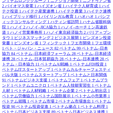
ン
1
ナムロンググループ
1
ニアショア開発
1
ニントゥアン省
2
バイオマス発電
1
ハイズオン省
1
ハイテク人材育成
1
ハイ
テク投資
1
ハイテク産業連携
1
ハイテク農業
3
ハイテク連携
1
ハイブリッド移行
1
バイリンガル教育
1
ハオハオ
1
パシフ
ィックコンサルティング
1
ハティン省訪問
1
ハナム省眼科病
院
1
ハノイ
2
ハノイ–JICA協力
1
ハノイ–ホーチミン高速鉄
道
1
ハノイ営業事務所
1
ハノイ東京経済協力
2
バリア＝ブン
タウ
1
ビジネスマッチング
2
ビジネス展開
1
ビンズオン投資
覚書
1
ビンズオン省
1
フィンテック
1
フエ市開発
1
フエ環境
1
ベト・ジャパン・ニュース
82
ベトナム
99
ベトナム–日本
協力
84
ベトナム–日本経済フォーラム
28
ベトナム–日本経済
連携
28
ベトナム–日本貿易協力
28
ベトナム–日本連携
28
ベ
トナム・日本協力
11
ベトナムAI戦略
1
ベトナムFDI投資
1
ベトナムITスタートアップ
1
ベトナムカルチャーフェスティ
バル大阪
1
ベトナムスタートアップ
1
ベトナムと日本関係
91
ベトナムビジネス支援
1
ベトナムフェア
1
ベトナムブラ
ンド
1
ベトナムユニクロ
1
ベトナム人技能実習生
1
ベトナム
人材
1
ベトナム人材戦略
1
ベトナム企業
2
ベトナム初出店
1
ベトナム労働協力
1
ベトナム国防展示
1
ベトナム小売業界
1
ベトナム就職
1
ベトナム市場
2
ベトナム市場進出
1
ベトナム
投資
90
ベトナム投資促進
1
ベトナム拠点
1
ベトナム料理
1
ベトナム日本ビジネス支援
89
ベトナム日本ビジネス連携
1