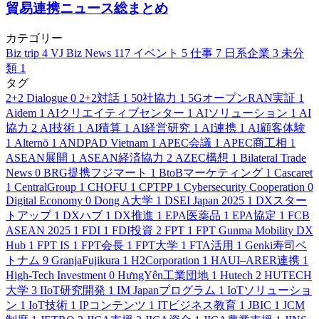
貿易連携ニュース総まとめ
カテゴリー
Biz trip
4
VJ Biz News
117
イベント
5
仕事
7
日系企業
3
未分
類
1
タグ
2+2 Dialogue
0
2+2対話
1
50社協力
1
5GオープンRAN実証
1
Aidem
1
AIクリエイティブセンター
1
AIソリューション
1
AI
協力
2
AI技術
1
AI積算
1
AI経営研究
1
AI連携
1
AI顧客体験
1
Alternō
1
ANDPAD Vietnam
1
APEC会議
1
APEC商工相
1
ASEAN展開
1
ASEAN経済協力
2
AZEC構想
1
Bilateral Trade
News
0
BRG提携フジマート
1
BtoBマーケティング
1
Cascaret
1
CentralGroup
1
CHOFU
1
CPTPP
1
Cybersecurity Cooperation
0
Digital Economy
0
Dong A大学
1
DSEI Japan 2025
1
DXスター
トアップ
1
DXハブ
1
DX推進
1
EPA医薬品
1
EPA協定
1
FCB
ASEAN 2025
1
FDI
1
FDI投資
2
FPT
1
FPT Gunma Mobility DX
Hub
1
FPT IS
1
FPT会長
1
FPT大学
1
FTA活用
1
Genki寿司ベ
トナム
9
GranjaFujikura
1
H2Corporation
1
HAUI–ARER連携
1
High-Tech Investment
0
HưngYên工業団地
1
Hutech
2
HUTECH
大学
3
IIoT研究開発
1
IM Japanプログラム
1
IoTソリューショ
ン
1
IoT技術
1
IPコンテンツ
1
ITビジネス教育
1
JBIC
1
JCM