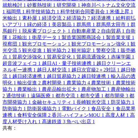
就航検討
1
砂蓄熱技術
1
研究開発
1
神奈川ベトナム文化交流
1
福岡県
1
科学技術協力
1
科学技術合同委員会
1
米価上昇
1
米輸出
1
素朴屋
1
経済交流
2
経済協力
7
経済連携
1
給料前払
いアプリ
1
緑の経済
1
美容製品
1
群馬県
1
群馬県太田市
1
群
馬銀行
1
脱炭素プロジェクト
1
自動車産業
2
自由貿易
1
自衛
隊
1
花輸出
1
衛星データ
1
製造業国際商談会
1
製造業支援
1
視察団
1
観光プロモーション
1
観光プロモーション強化
1
観
光交流
5
観光促進
1
観光協力
2
観光協定
1
警察交流
1
販売拠
点
1
貿易交渉強化
1
貿易安定化
1
貿易流通強化
1
赤塚学園
1
超音波フェイコ
1
越日AI・量子技術連携
1
越日クリーンエ
ネルギー連携
1
越日人材交流
1
越日次官級2＋2対話
1
越日物
流
1
越日経済連携
1
越日貿易協力
2
越日韓連携
1
輸入品の透
明化
1
輸出促進
2
農村開発
1
農業協力
4
農業技術
1
農業技術
協力
1
農業輸出
1
農産品輸出拡大
1
農産物加工
1
農産物輸出
2
通信技術
1
遠隔医療
1
都市交流
1
都市交通
1
都市開発
3
都
市開発協力
1
金融セキュリティ
1
長崎観光交流
1
防災協力
1
防衛協力
1
防衛装備協力
1
電動バイク
1
食品安全
1
食品業界
連携
1
食料安全保障
2
香川–ハイフォンMOU
1
高度人材
1
高
度人材受け入れ
1
高速鉄道
3
魚べい出店
1
共有：