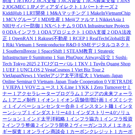
制度
1
JETRO
2
JICA支援
3
JICA資金
1
JICA農業支援
1
JINS
2
JOGMEC
1
JPメディアダイレクト
1
Jパートナーズ
2
KiddiHub
1
LRT開発
1
M&Aマッチング
1
MakeInVietnamChip
1
MCVグループ
1
MDI生産
1
Meijiファルマ
1
NikkeiAsia
1
NRIサイバー防御
1
NXベトナム
9
ODA Infrastructure Projects
0
ODAインフラ
1
ODAプロジェクト
1
ODA支援
2
ODA法改
正
1
OpenRAN
1
Rakusei不動産
1
RCEP
1
RealTechGlobal出資
1
Riki Vietnam
1
Semiconductor R&D
0
SMEデジタルコネクト
1
SouthernBreeze
1
SpaceShift
1
STEAM教育
1
Strategic
Infrastructure
0
Sumitomo
1
Sun PhuQuoc Airways設立
1
Sushi-
Tech Tokyo 2025
2
TCJグローバル
1
TKV
1
Tuyên Quang Shop
1
UEF
1
UNCLOS
2
VegaCosmos
1
Viet Biz Tour
2
VietJapanNews
1
VietJetアジア太平洋拡大
1
Vietnam–Japan
Online Seminar
0
Vietnam–Japan Trade Cooperation
0
VIETRADE
1
VJEPA
1
VOVニュース
1
X-Line
1
YKK
1
Zero Turnoverセミ
ナー
1
アクセラレータープログラム
1
アジアの未来フォーラ
ム
1
アニメ制作
1
イオン
1
イオン店舗倍増計画
1
イズミシテ
ィ
1
イノベーションセンター合弁
1
インスタント麺
1
インタ
ーンシップ
1
インダストリー4.0
1
インダストリー4.0ソリュ
ーション
1
インド太平洋戦略
1
インフラ協力
1
インフラ投資
2
インフラ整備
2
インフラ開発
2
ヴィーガンコスメ
1
エネル
ギー探査
1
オンライン商談会
1
カーボンクレジット
1
カーボ