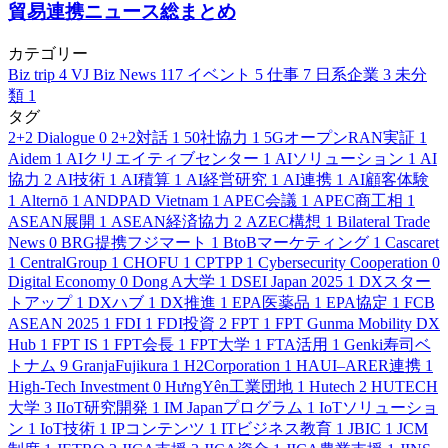
貿易連携ニュース総まとめ
カテゴリー
Biz trip
4
VJ Biz News
117
イベント
5
仕事
7
日系企業
3
未分
類
1
タグ
2+2 Dialogue
0
2+2対話
1
50社協力
1
5GオープンRAN実証
1
Aidem
1
AIクリエイティブセンター
1
AIソリューション
1
AI
協力
2
AI技術
1
AI積算
1
AI経営研究
1
AI連携
1
AI顧客体験
1
Alternō
1
ANDPAD Vietnam
1
APEC会議
1
APEC商工相
1
ASEAN展開
1
ASEAN経済協力
2
AZEC構想
1
Bilateral Trade
News
0
BRG提携フジマート
1
BtoBマーケティング
1
Cascaret
1
CentralGroup
1
CHOFU
1
CPTPP
1
Cybersecurity Cooperation
0
Digital Economy
0
Dong A大学
1
DSEI Japan 2025
1
DXスター
トアップ
1
DXハブ
1
DX推進
1
EPA医薬品
1
EPA協定
1
FCB
ASEAN 2025
1
FDI
1
FDI投資
2
FPT
1
FPT Gunma Mobility DX
Hub
1
FPT IS
1
FPT会長
1
FPT大学
1
FTA活用
1
Genki寿司ベ
トナム
9
GranjaFujikura
1
H2Corporation
1
HAUI–ARER連携
1
High-Tech Investment
0
HưngYên工業団地
1
Hutech
2
HUTECH
大学
3
IIoT研究開発
1
IM Japanプログラム
1
IoTソリューショ
ン
1
IoT技術
1
IPコンテンツ
1
ITビジネス教育
1
JBIC
1
JCM