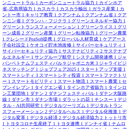
ンニュートラル
1
カーボンニュートラル協力
1
カインホア
省–広島県協力
1
カスカラ
1
カスカラ輸出
1
ガラス産業
1
カ
ントー市
1
キャリア教育
1
クアンナム
1
クアンナム省
1
クア
ンニン省
1
グランハ・フジクラ
1
グリーンエネルギー協力
1
グリーントランスフォーメーション
1
グリーンライス
1
グリ
ーン成長
2
グリーン産業
1
グリーン転換協力
1
グリーン農業
1
クレシードPeaSoft提携
1
グローバル人材育成
1
ケアアース
子会社設立
1
ケオコイ貯水池改修
1
サイバーセキュリティ
1
サイバーセキュリティ協力
1
サステナビリティ
2
サステナブ
ルエネルギー
1
サングループ航空
1
システム開発連携
1
ジャ
パンベトナムフェスティバル
9
ジャポニカ米
3
ジャライビジ
ネスマッチング
1
ジョブフェア2025
1
スタートアップ支援
1
スマートシティ
3
スマートシティ投資
1
スマートファクトリ
ー
1
スマートモビリティ
1
スマート物流
1
スマート農業
1
セ
ブンイレブン
1
タイグエン省
1
タインホア省協力
1
タインロ
ン工業団地
1
ダナン
2
ダナンフェスティバル
1
ダナン大阪路
線
1
ダナン市
3
ダナン市場
1
ダラットの花
1
チンスー
1
デジ
タル・AI共同研究
1
デジタルツーリズム
1
デジタルトラン
スフォーメーション
2
デジタルヘルス
1
デジタル化推進
1
デ
ジタル変革
1
デジタル経済
2
デジタル経済協力
2
トットリ市
1
トヨタコロナ生産終了
1
トヨタ連携
1
ドンナイ省
1
ナムロ