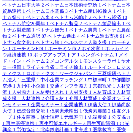
ベトナム日本大学
2
ベトナム日本技術研究所
1
ベトナム日本
貿易連携
1
ベトナム日本関係
3
ベトナム産LNG輸入
1
ベト
ナム祭り
1
ベトナム米
4
ベトナム米輸出
2
ベトナム経済
10
ベトナム航空20周年
1
ベトナム製品
2
ベトナム製品輸出
1
ベ
トナム製造業
1
ベトナム観光
1
ベトナム農業
1
ベトナム農産
物
2
ベトナム通訳
87
ベトナム進出
4
ベトナム進出支援
91
ベ
トナム食文化
1
ベトナム館
1
ヘルスケア人道支援
1
ホーチミ
ン
1
ホーチミンFDI
1
ホーチミン市
2
ホイ次官
1
ホッカイド
ウ経済連携
10
ポップアップストア
1
ホンダベトナム
1
メイ
ド・イン・ベトナム
2
メコンデルタ
1
モンスターラボ
1
ヤオ
コー投資
1
ライチャウ省
1
ライチ輸出
1
ルートイン
1
ロジス
ティクス
1
ロボティクス
1
ワークジャパン
1
三菱総研ベトナ
ム法人
1
三重県
1
中小企業マッチング
1
中標津町
1
中部国際
空港
1
九州中小企業
1
交通インフラ協力
1
京都観光
1
人材交
流
1
人材協力
1
人材受け入れ
1
人材支援
1
人材育成
2
人材育
成支援
1
人材連携
2
介護人材
1
介護人材育成
1
企業オンライ
ンセミナー
1
企業セミナー
1
企業連携
1
伊藤大使
1
伊藤尚起
大使
1
伝統音楽交流
1
低炭素米輸出
1
低炭素農業
2
住友グル
ープ
1
住友商事
1
修士課程
1
元気寿司
1
先端農業
1
公安協力
1
再生医療連携
1
再生可能エネルギー
3
再生可能資源
1
出光
興産
1
労働協定
1
北南鉄道計画
1
北海道
1
医学教育
1
医療