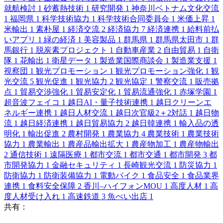
就航検討
1
砂蓄熱技術
1
研究開発
1
神奈川ベトナム文化交流
1
福岡県
1
科学技術協力
1
科学技術合同委員会
1
米価上昇
1
米輸出
1
素朴屋
1
経済交流
2
経済協力
7
経済連携
1
給料前払
いアプリ
1
緑の経済
1
美容製品
1
群馬県
1
群馬県太田市
1
群
馬銀行
1
脱炭素プロジェクト
1
自動車産業
2
自由貿易
1
自衛
隊
1
花輸出
1
衛星データ
1
製造業国際商談会
1
製造業支援
1
視察団
1
観光プロモーション
1
観光プロモーション強化
1
観
光交流
5
観光促進
1
観光協力
2
観光協定
1
警察交流
1
販売拠
点
1
貿易交渉強化
1
貿易安定化
1
貿易流通強化
1
赤塚学園
1
超音波フェイコ
1
越日AI・量子技術連携
1
越日クリーンエ
ネルギー連携
1
越日人材交流
1
越日次官級2＋2対話
1
越日物
流
1
越日経済連携
1
越日貿易協力
2
越日韓連携
1
輸入品の透
明化
1
輸出促進
2
農村開発
1
農業協力
4
農業技術
1
農業技術
協力
1
農業輸出
1
農産品輸出拡大
1
農産物加工
1
農産物輸出
2
通信技術
1
遠隔医療
1
都市交流
1
都市交通
1
都市開発
3
都
市開発協力
1
金融セキュリティ
1
長崎観光交流
1
防災協力
1
防衛協力
1
防衛装備協力
1
電動バイク
1
食品安全
1
食品業界
連携
1
食料安全保障
2
香川–ハイフォンMOU
1
高度人材
1
高
度人材受け入れ
1
高速鉄道
3
魚べい出店
1
共有：