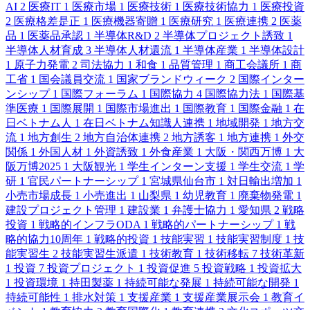
AI
2
医療IT
1
医療市場
1
医療技術
1
医療技術協力
1
医療投資
2
医療格差是正
1
医療機器寄贈
1
医療研究
1
医療連携
2
医薬
品
1
医薬品承認
1
半導体R&D
2
半導体プロジェクト誘致
1
半導体人材育成
3
半導体人材還流
1
半導体産業
1
半導体設計
1
原子力発電
2
司法協力
1
和食
1
品質管理
1
商工会議所
1
商
工省
1
国会議員交流
1
国家ブランドウィーク
2
国際インター
ンシップ
1
国際フォーラム
1
国際協力
4
国際協力法
1
国際基
準医療
1
国際展開
1
国際市場進出
1
国際教育
1
国際金融
1
在
日ベトナム人
1
在日ベトナム知識人連携
1
地域開発
1
地方交
流
1
地方創生
2
地方自治体連携
2
地方誘客
1
地方連携
1
外交
関係
1
外国人材
1
外資誘致
1
外食産業
1
大阪・関西万博
1
大
阪万博2025
1
大阪観光
1
学生インターン支援
1
学生交流
1
学
研
1
官民パートナーシップ
1
宮城県仙台市
1
対日輸出増加
1
小売市場成長
1
小売進出
1
山梨県
1
幼児教育
1
廃棄物発電
1
建設プロジェクト管理
1
建設業
1
弁護士協力
1
愛知県
2
戦略
投資
1
戦略的インフラODA
1
戦略的パートナーシップ
1
戦
略的協力10周年
1
戦略的投資
1
技能実習
1
技能実習制度
1
技
能実習生
2
技能実習生派遣
1
技術教育
1
技術移転
7
技術革新
1
投資
7
投資プロジェクト
1
投資促進
5
投資戦略
1
投資拡大
1
投資環境
1
持田製薬
1
持続可能な発展
1
持続可能な開発
1
持続可能性
1
排水対策
1
支援産業
1
支援産業展示会
1
教育イ