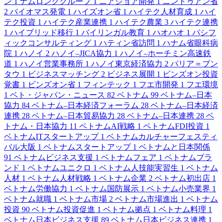
ン
1
ナムロンググループ
1
ニアショア開発
1
ニントゥアン省
2
バイオマス発電
1
ハイズオン省
1
ハイテク人材育成
1
ハイ
テク投資
1
ハイテク産業連携
1
ハイテク農業
3
ハイテク連携
1
ハイブリッド移行
1
バイリンガル教育
1
ハオハオ
1
パシフ
ィックコンサルティング
1
ハティン省訪問
1
ハナム省眼科病
院
1
ハノイ
2
ハノイ–JICA協力
1
ハノイ–ホーチミン高速鉄
道
1
ハノイ営業事務所
1
ハノイ東京経済協力
2
バリア＝ブン
タウ
1
ビジネスマッチング
2
ビジネス展開
1
ビンズオン投資
覚書
1
ビンズオン省
1
フィンテック
1
フエ市開発
1
フエ環境
1
ベト・ジャパン・ニュース
82
ベトナム
99
ベトナム–日本
協力
84
ベトナム–日本経済フォーラム
28
ベトナム–日本経済
連携
28
ベトナム–日本貿易協力
28
ベトナム–日本連携
28
ベ
トナム・日本協力
11
ベトナムAI戦略
1
ベトナムFDI投資
1
ベトナムITスタートアップ
1
ベトナムカルチャーフェスティ
バル大阪
1
ベトナムスタートアップ
1
ベトナムと日本関係
91
ベトナムビジネス支援
1
ベトナムフェア
1
ベトナムブラ
ンド
1
ベトナムユニクロ
1
ベトナム人技能実習生
1
ベトナム
人材
1
ベトナム人材戦略
1
ベトナム企業
2
ベトナム初出店
1
ベトナム労働協力
1
ベトナム国防展示
1
ベトナム小売業界
1
ベトナム就職
1
ベトナム市場
2
ベトナム市場進出
1
ベトナム
投資
90
ベトナム投資促進
1
ベトナム拠点
1
ベトナム料理
1
ベトナム日本ビジネス支援
89
ベトナム日本ビジネス連携
1