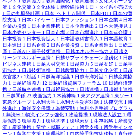
ベント
1
教育協力
2
教育国際化
1
教育連携
3
文化スポーツ交
流
1
文化交流
3
文化体験
1
新幹線技術
1
日・タイ系小売拡大
1
日の丸原発計画
1
日本–ベトナム関係
1
日本FDI
1
日本の病
院支援
1
日本バイヤー
1
日本ファッション
1
日本企業
4
日本
企業の投資
1
日本企業連携
1
日本企業進出
2
日本大使接見
1
日本小売センター
1
日本市場
2
日本市場進出
1
日本式介護
1
日本投資
1
日本投資拡大
1
日本語教科書導入
1
日本語教育
1
日本進出
1
日系企業
2
日系企業投資
1
日系企業進出
1
日総工
産
1
日越AI・量子技術連携
1
日越エネルギー協力
2
日越ク
リーンエネルギー連携
1
日越サプライチェーン強靱化
1
日越
ビジネス連携
1
日越人材交流
1
日越協力
5
日越友好
1
日越宇
宙協力
1
日越技術連携
1
日越教育協力
1
日越文化交流
1
日越
次官級2＋2対話
1
日越海洋協議
1
日越海洋対話
1
日越産業協
力
1
日越経済協力
12
日越経済貿易フォーラム
10
日越経済連
携
2
日越航空連携
1
日越貿易協力
1
日越連携
3
日越都市連携
1
日越関係
23
映画協力
1
木徳神糧
1
東アジア連携
1
東ソー
1
東急グループ
1
水利大学
1
水利大学災害対話
1
法律交流
1
海
外進出
1
海洋安全保障
2
為替変動
1
無料小児手術プログラム
1
無洗米
1
物流インフラ強化
1
物流提携
1
現地法人設立
1
環
境保護
3
環境協力
1
環境基準
1
環境素材
1
生存戦略
1
産業交
流
1
産業連携
1
留学・就職フェア
1
留学支援
1
留学生インタ
ーン
1
留学生支援
1
病理診断
1
白内障手術技術移転
1
直行便