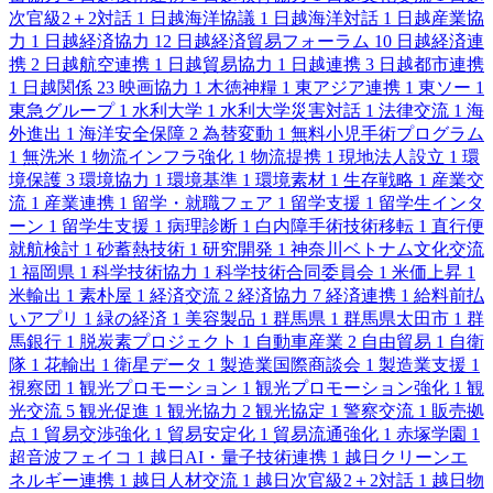
次官級2＋2対話
1
日越海洋協議
1
日越海洋対話
1
日越産業協
力
1
日越経済協力
12
日越経済貿易フォーラム
10
日越経済連
携
2
日越航空連携
1
日越貿易協力
1
日越連携
3
日越都市連携
1
日越関係
23
映画協力
1
木徳神糧
1
東アジア連携
1
東ソー
1
東急グループ
1
水利大学
1
水利大学災害対話
1
法律交流
1
海
外進出
1
海洋安全保障
2
為替変動
1
無料小児手術プログラム
1
無洗米
1
物流インフラ強化
1
物流提携
1
現地法人設立
1
環
境保護
3
環境協力
1
環境基準
1
環境素材
1
生存戦略
1
産業交
流
1
産業連携
1
留学・就職フェア
1
留学支援
1
留学生インタ
ーン
1
留学生支援
1
病理診断
1
白内障手術技術移転
1
直行便
就航検討
1
砂蓄熱技術
1
研究開発
1
神奈川ベトナム文化交流
1
福岡県
1
科学技術協力
1
科学技術合同委員会
1
米価上昇
1
米輸出
1
素朴屋
1
経済交流
2
経済協力
7
経済連携
1
給料前払
いアプリ
1
緑の経済
1
美容製品
1
群馬県
1
群馬県太田市
1
群
馬銀行
1
脱炭素プロジェクト
1
自動車産業
2
自由貿易
1
自衛
隊
1
花輸出
1
衛星データ
1
製造業国際商談会
1
製造業支援
1
視察団
1
観光プロモーション
1
観光プロモーション強化
1
観
光交流
5
観光促進
1
観光協力
2
観光協定
1
警察交流
1
販売拠
点
1
貿易交渉強化
1
貿易安定化
1
貿易流通強化
1
赤塚学園
1
超音波フェイコ
1
越日AI・量子技術連携
1
越日クリーンエ
ネルギー連携
1
越日人材交流
1
越日次官級2＋2対話
1
越日物