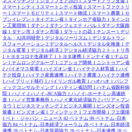
ネスマッチング
1
ジョブフェア2025
1
スタートアップ支援
1
スマートシティ
3
スマートシティ投資
1
スマートファクトリ
ー
1
スマートモビリティ
1
スマート物流
1
スマート農業
1
セ
ブンイレブン
1
タイグエン省
1
タインホア省協力
1
タインロ
ン工業団地
1
ダナン
2
ダナンフェスティバル
1
ダナン大阪路
線
1
ダナン市
3
ダナン市場
1
ダラットの花
1
チンスー
1
デジ
タル・AI共同研究
1
デジタルツーリズム
1
デジタルトラン
スフォーメーション
2
デジタルヘルス
1
デジタル化推進
1
デ
ジタル変革
1
デジタル経済
2
デジタル経済協力
2
トットリ市
1
トヨタコロナ生産終了
1
トヨタ連携
1
ドンナイ省
1
ナムロ
ン
1
ナムロンググループ
1
ニアショア開発
1
ニントゥアン省
2
バイオマス発電
1
ハイズオン省
1
ハイテク人材育成
1
ハイ
テク投資
1
ハイテク産業連携
1
ハイテク農業
3
ハイテク連携
1
ハイブリッド移行
1
バイリンガル教育
1
ハオハオ
1
パシフ
ィックコンサルティング
1
ハティン省訪問
1
ハナム省眼科病
院
1
ハノイ
2
ハノイ–JICA協力
1
ハノイ–ホーチミン高速鉄
道
1
ハノイ営業事務所
1
ハノイ東京経済協力
2
バリア＝ブン
タウ
1
ビジネスマッチング
2
ビジネス展開
1
ビンズオン投資
覚書
1
ビンズオン省
1
フィンテック
1
フエ市開発
1
フエ環境
1
ベト・ジャパン・ニュース
82
ベトナム
99
ベトナム–日本
協力
84
ベトナム–日本経済フォーラム
28
ベトナム–日本経済
連携
28
ベトナム–日本貿易協力
28
ベトナム–日本連携
28
ベ