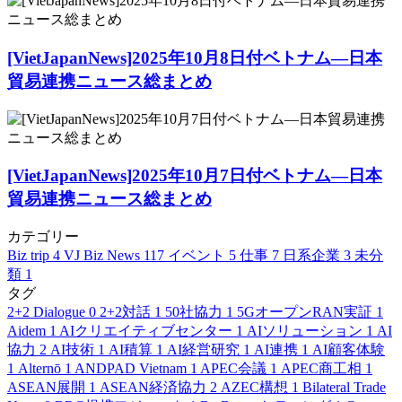
[VietJapanNews]2025年10月8日付ベトナム―日本
貿易連携ニュース総まとめ
[VietJapanNews]2025年10月7日付ベトナム―日本
貿易連携ニュース総まとめ
カテゴリー
Biz trip
4
VJ Biz News
117
イベント
5
仕事
7
日系企業
3
未分
類
1
タグ
2+2 Dialogue
0
2+2対話
1
50社協力
1
5GオープンRAN実証
1
Aidem
1
AIクリエイティブセンター
1
AIソリューション
1
AI
協力
2
AI技術
1
AI積算
1
AI経営研究
1
AI連携
1
AI顧客体験
1
Alternō
1
ANDPAD Vietnam
1
APEC会議
1
APEC商工相
1
ASEAN展開
1
ASEAN経済協力
2
AZEC構想
1
Bilateral Trade