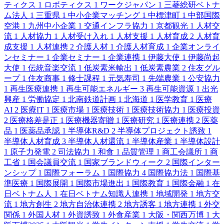
ティクス
1
ロボティクス
1
ワークジャパン
1
三菱総研ベトナ
ム法人
1
三重県
1
中小企業マッチング
1
中標津町
1
中部国際
空港
1
九州中小企業
1
交通インフラ協力
1
京都観光
1
人材交
流
1
人材協力
1
人材受け入れ
1
人材支援
1
人材育成
2
人材育
成支援
1
人材連携
2
介護人材
1
介護人材育成
1
企業オンライ
ンセミナー
1
企業セミナー
1
企業連携
1
伊藤大使
1
伊藤尚起
大使
1
伝統音楽交流
1
低炭素米輸出
1
低炭素農業
2
住友グル
ープ
1
住友商事
1
修士課程
1
元気寿司
1
先端農業
1
公安協力
1
再生医療連携
1
再生可能エネルギー
3
再生可能資源
1
出光
興産
1
労働協定
1
北南鉄道計画
1
北海道
1
医学教育
1
医療
AI
2
医療IT
1
医療市場
1
医療技術
1
医療技術協力
1
医療投資
2
医療格差是正
1
医療機器寄贈
1
医療研究
1
医療連携
2
医薬
品
1
医薬品承認
1
半導体R&D
2
半導体プロジェクト誘致
1
半導体人材育成
3
半導体人材還流
1
半導体産業
1
半導体設計
1
原子力発電
2
司法協力
1
和食
1
品質管理
1
商工会議所
1
商
工省
1
国会議員交流
1
国家ブランドウィーク
2
国際インター
ンシップ
1
国際フォーラム
1
国際協力
4
国際協力法
1
国際基
準医療
1
国際展開
1
国際市場進出
1
国際教育
1
国際金融
1
在
日ベトナム人
1
在日ベトナム知識人連携
1
地域開発
1
地方交
流
1
地方創生
2
地方自治体連携
2
地方誘客
1
地方連携
1
外交
関係
1
外国人材
1
外資誘致
1
外食産業
1
大阪・関西万博
1
大