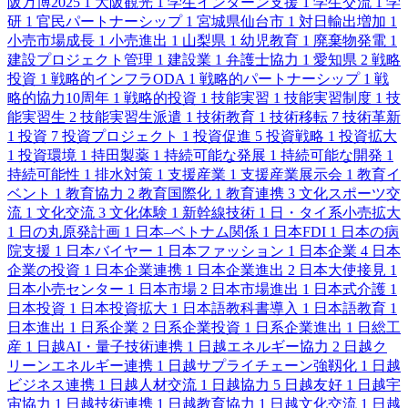
阪万博2025
1
大阪観光
1
学生インターン支援
1
学生交流
1
学
研
1
官民パートナーシップ
1
宮城県仙台市
1
対日輸出増加
1
小売市場成長
1
小売進出
1
山梨県
1
幼児教育
1
廃棄物発電
1
建設プロジェクト管理
1
建設業
1
弁護士協力
1
愛知県
2
戦略
投資
1
戦略的インフラODA
1
戦略的パートナーシップ
1
戦
略的協力10周年
1
戦略的投資
1
技能実習
1
技能実習制度
1
技
能実習生
2
技能実習生派遣
1
技術教育
1
技術移転
7
技術革新
1
投資
7
投資プロジェクト
1
投資促進
5
投資戦略
1
投資拡大
1
投資環境
1
持田製薬
1
持続可能な発展
1
持続可能な開発
1
持続可能性
1
排水対策
1
支援産業
1
支援産業展示会
1
教育イ
ベント
1
教育協力
2
教育国際化
1
教育連携
3
文化スポーツ交
流
1
文化交流
3
文化体験
1
新幹線技術
1
日・タイ系小売拡大
1
日の丸原発計画
1
日本–ベトナム関係
1
日本FDI
1
日本の病
院支援
1
日本バイヤー
1
日本ファッション
1
日本企業
4
日本
企業の投資
1
日本企業連携
1
日本企業進出
2
日本大使接見
1
日本小売センター
1
日本市場
2
日本市場進出
1
日本式介護
1
日本投資
1
日本投資拡大
1
日本語教科書導入
1
日本語教育
1
日本進出
1
日系企業
2
日系企業投資
1
日系企業進出
1
日総工
産
1
日越AI・量子技術連携
1
日越エネルギー協力
2
日越ク
リーンエネルギー連携
1
日越サプライチェーン強靱化
1
日越
ビジネス連携
1
日越人材交流
1
日越協力
5
日越友好
1
日越宇
宙協力
1
日越技術連携
1
日越教育協力
1
日越文化交流
1
日越