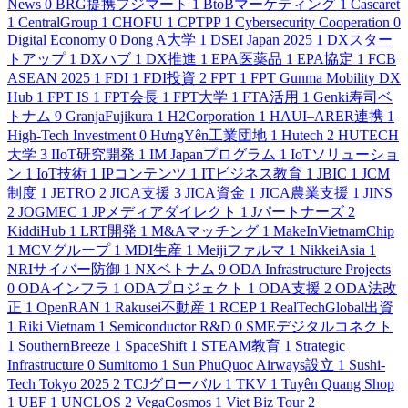
News
0
BRG提携フジマート
1
BtoBマーケティング
1
Cascaret
1
CentralGroup
1
CHOFU
1
CPTPP
1
Cybersecurity Cooperation
0
Digital Economy
0
Dong A大学
1
DSEI Japan 2025
1
DXスター
トアップ
1
DXハブ
1
DX推進
1
EPA医薬品
1
EPA協定
1
FCB
ASEAN 2025
1
FDI
1
FDI投資
2
FPT
1
FPT Gunma Mobility DX
Hub
1
FPT IS
1
FPT会長
1
FPT大学
1
FTA活用
1
Genki寿司ベ
トナム
9
GranjaFujikura
1
H2Corporation
1
HAUI–ARER連携
1
High-Tech Investment
0
HưngYên工業団地
1
Hutech
2
HUTECH
大学
3
IIoT研究開発
1
IM Japanプログラム
1
IoTソリューショ
ン
1
IoT技術
1
IPコンテンツ
1
ITビジネス教育
1
JBIC
1
JCM
制度
1
JETRO
2
JICA支援
3
JICA資金
1
JICA農業支援
1
JINS
2
JOGMEC
1
JPメディアダイレクト
1
Jパートナーズ
2
KiddiHub
1
LRT開発
1
M&Aマッチング
1
MakeInVietnamChip
1
MCVグループ
1
MDI生産
1
Meijiファルマ
1
NikkeiAsia
1
NRIサイバー防御
1
NXベトナム
9
ODA Infrastructure Projects
0
ODAインフラ
1
ODAプロジェクト
1
ODA支援
2
ODA法改
正
1
OpenRAN
1
Rakusei不動産
1
RCEP
1
RealTechGlobal出資
1
Riki Vietnam
1
Semiconductor R&D
0
SMEデジタルコネクト
1
SouthernBreeze
1
SpaceShift
1
STEAM教育
1
Strategic
Infrastructure
0
Sumitomo
1
Sun PhuQuoc Airways設立
1
Sushi-
Tech Tokyo 2025
2
TCJグローバル
1
TKV
1
Tuyên Quang Shop
1
UEF
1
UNCLOS
2
VegaCosmos
1
Viet Biz Tour
2