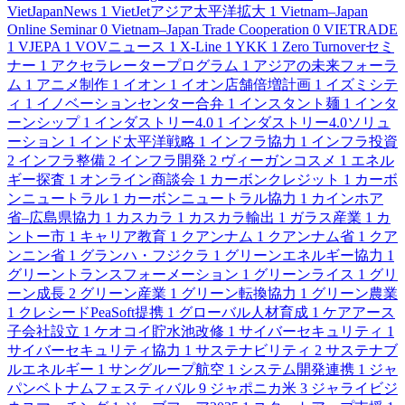
VietJapanNews
1
VietJetアジア太平洋拡大
1
Vietnam–Japan
Online Seminar
0
Vietnam–Japan Trade Cooperation
0
VIETRADE
1
VJEPA
1
VOVニュース
1
X-Line
1
YKK
1
Zero Turnoverセミ
ナー
1
アクセラレータープログラム
1
アジアの未来フォーラ
ム
1
アニメ制作
1
イオン
1
イオン店舗倍増計画
1
イズミシテ
ィ
1
イノベーションセンター合弁
1
インスタント麺
1
インタ
ーンシップ
1
インダストリー4.0
1
インダストリー4.0ソリュ
ーション
1
インド太平洋戦略
1
インフラ協力
1
インフラ投資
2
インフラ整備
2
インフラ開発
2
ヴィーガンコスメ
1
エネル
ギー探査
1
オンライン商談会
1
カーボンクレジット
1
カーボ
ンニュートラル
1
カーボンニュートラル協力
1
カインホア
省–広島県協力
1
カスカラ
1
カスカラ輸出
1
ガラス産業
1
カ
ントー市
1
キャリア教育
1
クアンナム
1
クアンナム省
1
クア
ンニン省
1
グランハ・フジクラ
1
グリーンエネルギー協力
1
グリーントランスフォーメーション
1
グリーンライス
1
グリ
ーン成長
2
グリーン産業
1
グリーン転換協力
1
グリーン農業
1
クレシードPeaSoft提携
1
グローバル人材育成
1
ケアアース
子会社設立
1
ケオコイ貯水池改修
1
サイバーセキュリティ
1
サイバーセキュリティ協力
1
サステナビリティ
2
サステナブ
ルエネルギー
1
サングループ航空
1
システム開発連携
1
ジャ
パンベトナムフェスティバル
9
ジャポニカ米
3
ジャライビジ