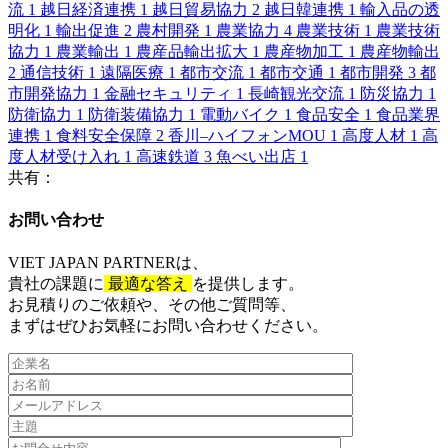
流
1
越日経済連携
1
越日貿易協力
2
越日韓連携
1
輸入品の透
明化
1
輸出促進
2
農村開発
1
農業協力
4
農業技術
1
農業技術
協力
1
農業輸出
1
農産品輸出拡大
1
農産物加工
1
農産物輸出
2
通信技術
1
遠隔医療
1
都市交流
1
都市交通
1
都市開発
3
都
市開発協力
1
金融セキュリティ
1
長崎観光交流
1
防災協力
1
防衛協力
1
防衛装備協力
1
電動バイク
1
食品安全
1
食品業界
連携
1
食料安全保障
2
香川–ハイフォンMOU
1
高度人材
1
高
度人材受け入れ
1
高速鉄道
3
魚べい出店
1
共有：
お問い合わせ​
VIET JAPAN PARTNER
は、
貴社の課題に
最適な答え
を提供します。
お見積りのご依頼や、その他ご質問等、​
まずはぜひお気軽にお問い合わせください。​