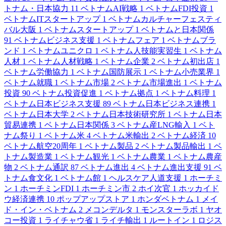
トナム・日本協力
11
ベトナムAI戦略
1
ベトナムFDI投資
1
ベトナムITスタートアップ
1
ベトナムカルチャーフェスティ
バル大阪
1
ベトナムスタートアップ
1
ベトナムと日本関係
91
ベトナムビジネス支援
1
ベトナムフェア
1
ベトナムブラ
ンド
1
ベトナムユニクロ
1
ベトナム人技能実習生
1
ベトナム
人材
1
ベトナム人材戦略
1
ベトナム企業
2
ベトナム初出店
1
ベトナム労働協力
1
ベトナム国防展示
1
ベトナム小売業界
1
ベトナム就職
1
ベトナム市場
2
ベトナム市場進出
1
ベトナム
投資
90
ベトナム投資促進
1
ベトナム拠点
1
ベトナム料理
1
ベトナム日本ビジネス支援
89
ベトナム日本ビジネス連携
1
ベトナム日本大学
2
ベトナム日本技術研究所
1
ベトナム日本
貿易連携
1
ベトナム日本関係
3
ベトナム産LNG輸入
1
ベト
ナム祭り
1
ベトナム米
4
ベトナム米輸出
2
ベトナム経済
10
ベトナム航空20周年
1
ベトナム製品
2
ベトナム製品輸出
1
ベ
トナム製造業
1
ベトナム観光
1
ベトナム農業
1
ベトナム農産
物
2
ベトナム通訳
87
ベトナム進出
4
ベトナム進出支援
91
ベ
トナム食文化
1
ベトナム館
1
ヘルスケア人道支援
1
ホーチミ
ン
1
ホーチミンFDI
1
ホーチミン市
2
ホイ次官
1
ホッカイド
ウ経済連携
10
ポップアップストア
1
ホンダベトナム
1
メイ
ド・イン・ベトナム
2
メコンデルタ
1
モンスターラボ
1
ヤオ
コー投資
1
ライチャウ省
1
ライチ輸出
1
ルートイン
1
ロジス