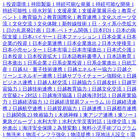
1
投資環境
1
持田製薬
1
持続可能な発展
1
持続可能な開発
1
持続可能性
1
排水対策
1
支援産業
1
支援産業展示会
1
教育イ
ベント
1
教育協力
2
教育国際化
1
教育連携
3
文化スポーツ交
流
1
文化交流
3
文化体験
1
新幹線技術
1
日・タイ系小売拡大
1
日の丸原発計画
1
日本–ベトナム関係
1
日本FDI
1
日本の病
院支援
1
日本バイヤー
1
日本ファッション
1
日本企業
4
日本
企業の投資
1
日本企業連携
1
日本企業進出
2
日本大使接見
1
日本小売センター
1
日本市場
2
日本市場進出
1
日本式介護
1
日本投資
1
日本投資拡大
1
日本語教科書導入
1
日本語教育
1
日本進出
1
日系企業
2
日系企業投資
1
日系企業進出
1
日総工
産
1
日越AI・量子技術連携
1
日越エネルギー協力
2
日越ク
リーンエネルギー連携
1
日越サプライチェーン強靱化
1
日越
ビジネス連携
1
日越人材交流
1
日越協力
5
日越友好
1
日越宇
宙協力
1
日越技術連携
1
日越教育協力
1
日越文化交流
1
日越
次官級2＋2対話
1
日越海洋協議
1
日越海洋対話
1
日越産業協
力
1
日越経済協力
12
日越経済貿易フォーラム
10
日越経済連
携
2
日越航空連携
1
日越貿易協力
1
日越連携
3
日越都市連携
1
日越関係
23
映画協力
1
木徳神糧
1
東アジア連携
1
東ソー
1
東急グループ
1
水利大学
1
水利大学災害対話
1
法律交流
1
海
外進出
1
海洋安全保障
2
為替変動
1
無料小児手術プログラム
1
無洗米
1
物流インフラ強化
1
物流提携
1
現地法人設立
1
環