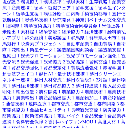
境保護
3
環境協力
1
環境基準
1
環境素材
1
生存戦略
1
産業交
流
1
産業連携
1
留学・就職フェア
1
留学支援
1
留学生インタ
ーン
1
留学生支援
1
病理診断
1
白内障手術技術移転
1
直行便
就航検討
1
砂蓄熱技術
1
研究開発
1
神奈川ベトナム文化交流
1
福岡県
1
科学技術協力
1
科学技術合同委員会
1
米価上昇
1
米輸出
1
素朴屋
1
経済交流
2
経済協力
7
経済連携
1
給料前払
いアプリ
1
緑の経済
1
美容製品
1
群馬県
1
群馬県太田市
1
群
馬銀行
1
脱炭素プロジェクト
1
自動車産業
2
自由貿易
1
自衛
隊
1
花輸出
1
衛星データ
1
製造業国際商談会
1
製造業支援
1
視察団
1
観光プロモーション
1
観光プロモーション強化
1
観
光交流
5
観光促進
1
観光協力
2
観光協定
1
警察交流
1
販売拠
点
1
貿易交渉強化
1
貿易安定化
1
貿易流通強化
1
赤塚学園
1
超音波フェイコ
1
越日AI・量子技術連携
1
越日クリーンエ
ネルギー連携
1
越日人材交流
1
越日次官級2＋2対話
1
越日物
流
1
越日経済連携
1
越日貿易協力
2
越日韓連携
1
輸入品の透
明化
1
輸出促進
2
農村開発
1
農業協力
4
農業技術
1
農業技術
協力
1
農業輸出
1
農産品輸出拡大
1
農産物加工
1
農産物輸出
2
通信技術
1
遠隔医療
1
都市交流
1
都市交通
1
都市開発
3
都
市開発協力
1
金融セキュリティ
1
長崎観光交流
1
防災協力
1
防衛協力
1
防衛装備協力
1
電動バイク
1
食品安全
1
食品業界
連携
1
食料安全保障
2
香川–ハイフォンMOU
1
高度人材
1
高
度人材受け入れ
1
高速鉄道
3
魚べい出店
1