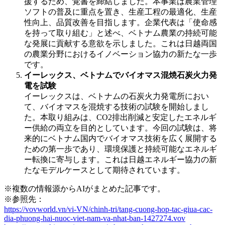
援するため、覚書を締結しました。本事業は農業管理
ソフトの普及に重点を置き、生産工程の最適化、生産
性向上、品質改善を目指します。企業代表は「使命感
を持って取り組む」と述べ、ベトナム農業の持続可能
な発展に貢献する意欲を示しました。これは日越両国
の農業分野におけるイノベーション協力の新たな一歩
です。
イーレックス、ベトナムでバイオマス混焼石炭火力発
電を試験
イーレックスは、ベトナムの石炭火力発電所におい
て、バイオマスを混焼する技術の試験を開始しまし
た。本取り組みは、CO2排出削減と安定したエネルギ
ー供給の両立を目的としています。今回の試験は、将
来的にベトナム国内でバイオマス技術を広く展開する
ための第一歩であり、環境保護と持続可能なエネルギ
ー転換に寄与します。これは日越エネルギー協力の新
たなモデルケースとして期待されています。
※複数の情報源からAIがまとめた記事です。
※参照先：
https://vovworld.vn/vi-VN/chinh-tri/tang-cuong-hop-tac-giua-cac-
dia-phuong-hai-nuoc-viet-nam-va-nhat-ban-1427274.vov