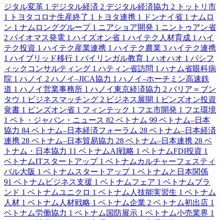
ジタル変革
1
デジタル経済
2
デジタル経済協力
2
トットリ市
1
トヨタコロナ生産終了
1
トヨタ連携
1
ドンナイ省
1
ナムロ
ン
1
ナムロンググループ
1
ニアショア開発
1
ニントゥアン省
2
バイオマス発電
1
ハイズオン省
1
ハイテク人材育成
1
ハイ
テク投資
1
ハイテク産業連携
1
ハイテク農業
3
ハイテク連携
1
ハイブリッド移行
1
バイリンガル教育
1
ハオハオ
1
パシフ
ィックコンサルティング
1
ハティン省訪問
1
ハナム省眼科病
院
1
ハノイ
2
ハノイ–JICA協力
1
ハノイ–ホーチミン高速鉄
道
1
ハノイ営業事務所
1
ハノイ東京経済協力
2
バリア＝ブン
タウ
1
ビジネスマッチング
2
ビジネス展開
1
ビンズオン投資
覚書
1
ビンズオン省
1
フィンテック
1
フエ市開発
1
フエ環境
1
ベト・ジャパン・ニュース
82
ベトナム
99
ベトナム–日本
協力
84
ベトナム–日本経済フォーラム
28
ベトナム–日本経済
連携
28
ベトナム–日本貿易協力
28
ベトナム–日本連携
28
ベ
トナム・日本協力
11
ベトナムAI戦略
1
ベトナムFDI投資
1
ベトナムITスタートアップ
1
ベトナムカルチャーフェスティ
バル大阪
1
ベトナムスタートアップ
1
ベトナムと日本関係
91
ベトナムビジネス支援
1
ベトナムフェア
1
ベトナムブラ
ンド
1
ベトナムユニクロ
1
ベトナム人技能実習生
1
ベトナム
人材
1
ベトナム人材戦略
1
ベトナム企業
2
ベトナム初出店
1
ベトナム労働協力
1
ベトナム国防展示
1
ベトナム小売業界
1