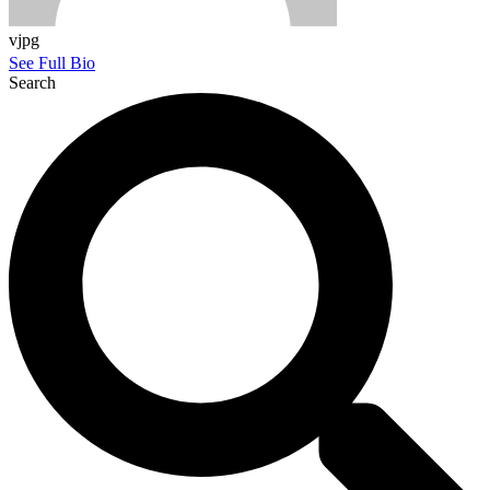
vjpg
See Full Bio
Search