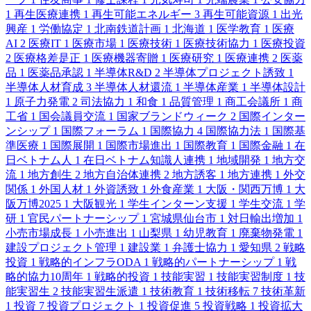
1
再生医療連携
1
再生可能エネルギー
3
再生可能資源
1
出光
興産
1
労働協定
1
北南鉄道計画
1
北海道
1
医学教育
1
医療
AI
2
医療IT
1
医療市場
1
医療技術
1
医療技術協力
1
医療投資
2
医療格差是正
1
医療機器寄贈
1
医療研究
1
医療連携
2
医薬
品
1
医薬品承認
1
半導体R&D
2
半導体プロジェクト誘致
1
半導体人材育成
3
半導体人材還流
1
半導体産業
1
半導体設計
1
原子力発電
2
司法協力
1
和食
1
品質管理
1
商工会議所
1
商
工省
1
国会議員交流
1
国家ブランドウィーク
2
国際インター
ンシップ
1
国際フォーラム
1
国際協力
4
国際協力法
1
国際基
準医療
1
国際展開
1
国際市場進出
1
国際教育
1
国際金融
1
在
日ベトナム人
1
在日ベトナム知識人連携
1
地域開発
1
地方交
流
1
地方創生
2
地方自治体連携
2
地方誘客
1
地方連携
1
外交
関係
1
外国人材
1
外資誘致
1
外食産業
1
大阪・関西万博
1
大
阪万博2025
1
大阪観光
1
学生インターン支援
1
学生交流
1
学
研
1
官民パートナーシップ
1
宮城県仙台市
1
対日輸出増加
1
小売市場成長
1
小売進出
1
山梨県
1
幼児教育
1
廃棄物発電
1
建設プロジェクト管理
1
建設業
1
弁護士協力
1
愛知県
2
戦略
投資
1
戦略的インフラODA
1
戦略的パートナーシップ
1
戦
略的協力10周年
1
戦略的投資
1
技能実習
1
技能実習制度
1
技
能実習生
2
技能実習生派遣
1
技術教育
1
技術移転
7
技術革新
1
投資
7
投資プロジェクト
1
投資促進
5
投資戦略
1
投資拡大