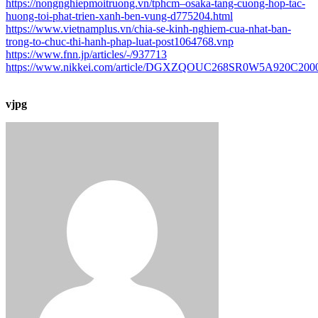
https://nongnghiepmoitruong.vn/tphcm–osaka-tang-cuong-hop-tac-
huong-toi-phat-trien-xanh-ben-vung-d775204.html
https://www.vietnamplus.vn/chia-se-kinh-nghiem-cua-nhat-ban-
trong-to-chuc-thi-hanh-phap-luat-post1064768.vnp
https://www.fnn.jp/articles/-/937713
https://www.nikkei.com/article/DGXZQOUC268SR0W5A920C200
vjpg