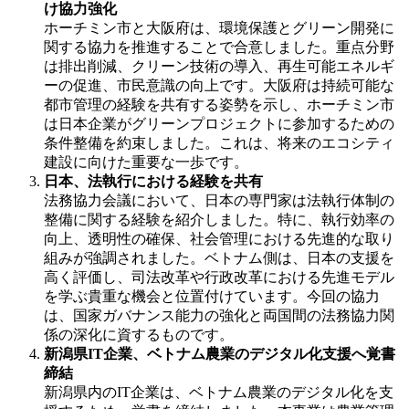
け協力強化
ホーチミン市と大阪府は、環境保護とグリーン開発に
関する協力を推進することで合意しました。重点分野
は排出削減、クリーン技術の導入、再生可能エネルギ
ーの促進、市民意識の向上です。大阪府は持続可能な
都市管理の経験を共有する姿勢を示し、ホーチミン市
は日本企業がグリーンプロジェクトに参加するための
条件整備を約束しました。これは、将来のエコシティ
建設に向けた重要な一歩です。
日本、法執行における経験を共有
法務協力会議において、日本の専門家は法執行体制の
整備に関する経験を紹介しました。特に、執行効率の
向上、透明性の確保、社会管理における先進的な取り
組みが強調されました。ベトナム側は、日本の支援を
高く評価し、司法改革や行政改革における先進モデル
を学ぶ貴重な機会と位置付けています。今回の協力
は、国家ガバナンス能力の強化と両国間の法務協力関
係の深化に資するものです。
新潟県IT企業、ベトナム農業のデジタル化支援へ覚書
締結
新潟県内のIT企業は、ベトナム農業のデジタル化を支