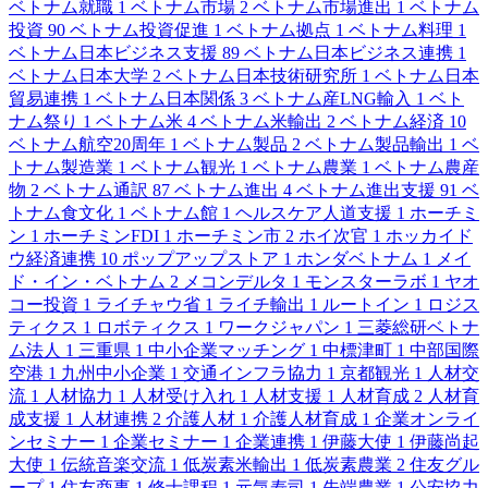
ベトナム就職
1
ベトナム市場
2
ベトナム市場進出
1
ベトナム
投資
90
ベトナム投資促進
1
ベトナム拠点
1
ベトナム料理
1
ベトナム日本ビジネス支援
89
ベトナム日本ビジネス連携
1
ベトナム日本大学
2
ベトナム日本技術研究所
1
ベトナム日本
貿易連携
1
ベトナム日本関係
3
ベトナム産LNG輸入
1
ベト
ナム祭り
1
ベトナム米
4
ベトナム米輸出
2
ベトナム経済
10
ベトナム航空20周年
1
ベトナム製品
2
ベトナム製品輸出
1
ベ
トナム製造業
1
ベトナム観光
1
ベトナム農業
1
ベトナム農産
物
2
ベトナム通訳
87
ベトナム進出
4
ベトナム進出支援
91
ベ
トナム食文化
1
ベトナム館
1
ヘルスケア人道支援
1
ホーチミ
ン
1
ホーチミンFDI
1
ホーチミン市
2
ホイ次官
1
ホッカイド
ウ経済連携
10
ポップアップストア
1
ホンダベトナム
1
メイ
ド・イン・ベトナム
2
メコンデルタ
1
モンスターラボ
1
ヤオ
コー投資
1
ライチャウ省
1
ライチ輸出
1
ルートイン
1
ロジス
ティクス
1
ロボティクス
1
ワークジャパン
1
三菱総研ベトナ
ム法人
1
三重県
1
中小企業マッチング
1
中標津町
1
中部国際
空港
1
九州中小企業
1
交通インフラ協力
1
京都観光
1
人材交
流
1
人材協力
1
人材受け入れ
1
人材支援
1
人材育成
2
人材育
成支援
1
人材連携
2
介護人材
1
介護人材育成
1
企業オンライ
ンセミナー
1
企業セミナー
1
企業連携
1
伊藤大使
1
伊藤尚起
大使
1
伝統音楽交流
1
低炭素米輸出
1
低炭素農業
2
住友グル
ープ
1
住友商事
1
修士課程
1
元気寿司
1
先端農業
1
公安協力