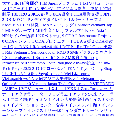
大学
3
IIoT研究開発
1
IM Japanプログラム
1
IoTソリューショ
ン
1
IoT技術
1
IPコンテンツ
1
ITビジネス教育
1
JBIC
1
JCM
制度
1
JETRO
2
JICA支援
3
JICA資金
1
JICA農業支援
1
JINS
2
JOGMEC
1
JPメディアダイレクト
1
Jパートナーズ
2
KiddiHub
1
LRT開発
1
M&Aマッチング
1
MakeInVietnamChip
1
MCVグループ
1
MDI生産
1
Meijiファルマ
1
NikkeiAsia
1
NRIサイバー防御
1
NXベトナム
9
ODA Infrastructure Projects
0
ODAインフラ
1
ODAプロジェクト
1
ODA支援
2
ODA法改
正
1
OpenRAN
1
Rakusei不動産
1
RCEP
1
RealTechGlobal出資
1
Riki Vietnam
1
Semiconductor R&D
0
SMEデジタルコネクト
1
SouthernBreeze
1
SpaceShift
1
STEAM教育
1
Strategic
Infrastructure
0
Sumitomo
1
Sun PhuQuoc Airways設立
1
Sushi-
Tech Tokyo 2025
2
TCJグローバル
1
TKV
1
Tuyên Quang Shop
1
UEF
1
UNCLOS
2
VegaCosmos
1
Viet Biz Tour
2
VietJapanNews
1
VietJetアジア太平洋拡大
1
Vietnam–Japan
Online Seminar
0
Vietnam–Japan Trade Cooperation
0
VIETRADE
1
VJEPA
1
VOVニュース
1
X-Line
1
YKK
1
Zero Turnoverセミ
ナー
1
アクセラレータープログラム
1
アジアの未来フォーラ
ム
1
アニメ制作
1
イオン
1
イオン店舗倍増計画
1
イズミシテ
ィ
1
イノベーションセンター合弁
1
インスタント麺
1
インタ
ーンシップ
1
インダストリー4.0
1
インダストリー4.0ソリュ
ーション
1
インド太平洋戦略
1
インフラ協力
1
インフラ投資