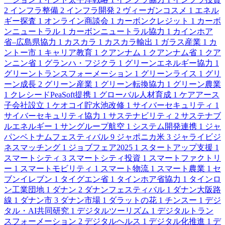
2
インフラ整備
2
インフラ開発
2
ヴィーガンコスメ
1
エネル
ギー探査
1
オンライン商談会
1
カーボンクレジット
1
カーボ
ンニュートラル
1
カーボンニュートラル協力
1
カインホア
省–広島県協力
1
カスカラ
1
カスカラ輸出
1
ガラス産業
1
カ
ントー市
1
キャリア教育
1
クアンナム
1
クアンナム省
1
クア
ンニン省
1
グランハ・フジクラ
1
グリーンエネルギー協力
1
グリーントランスフォーメーション
1
グリーンライス
1
グリ
ーン成長
2
グリーン産業
1
グリーン転換協力
1
グリーン農業
1
クレシードPeaSoft提携
1
グローバル人材育成
1
ケアアース
子会社設立
1
ケオコイ貯水池改修
1
サイバーセキュリティ
1
サイバーセキュリティ協力
1
サステナビリティ
2
サステナブ
ルエネルギー
1
サングループ航空
1
システム開発連携
1
ジャ
パンベトナムフェスティバル
9
ジャポニカ米
3
ジャライビジ
ネスマッチング
1
ジョブフェア2025
1
スタートアップ支援
1
スマートシティ
3
スマートシティ投資
1
スマートファクトリ
ー
1
スマートモビリティ
1
スマート物流
1
スマート農業
1
セ
ブンイレブン
1
タイグエン省
1
タインホア省協力
1
タインロ
ン工業団地
1
ダナン
2
ダナンフェスティバル
1
ダナン大阪路
線
1
ダナン市
3
ダナン市場
1
ダラットの花
1
チンスー
1
デジ
タル・AI共同研究
1
デジタルツーリズム
1
デジタルトラン
スフォーメーション
2
デジタルヘルス
1
デジタル化推進
1
デ