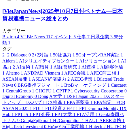
[VietJapanNews]2025年10月7日付ベトナム―日本
貿易連携ニュース総まとめ
カテゴリー
Biz trip
4
VJ Biz News
117
イベント
5
仕事
7
日系企業
3
未分
類
1
タグ
2+2 Dialogue
0
2+2対話
1
50社協力
1
5GオープンRAN実証
1
Aidem
1
AIクリエイティブセンター
1
AIソリューション
1
AI
協力
2
AI技術
1
AI積算
1
AI経営研究
1
AI連携
1
AI顧客体験
1
Alternō
1
ANDPAD Vietnam
1
APEC会議
1
APEC商工相
1
ASEAN展開
1
ASEAN経済協力
2
AZEC構想
1
Bilateral Trade
News
0
BRG提携フジマート
1
BtoBマーケティング
1
Cascaret
1
CentralGroup
1
CHOFU
1
CPTPP
1
Cybersecurity Cooperation
0
Digital Economy
0
Dong A大学
1
DSEI Japan 2025
1
DXスター
トアップ
1
DXハブ
1
DX推進
1
EPA医薬品
1
EPA協定
1
FCB
ASEAN 2025
1
FDI
1
FDI投資
2
FPT
1
FPT Gunma Mobility DX
Hub
1
FPT IS
1
FPT会長
1
FPT大学
1
FTA活用
1
Genki寿司ベ
トナム
9
GranjaFujikura
1
H2Corporation
1
HAUI–ARER連携
1
High-Tech Investment
0
HưngYên工業団地
1
Hutech
2
HUTECH