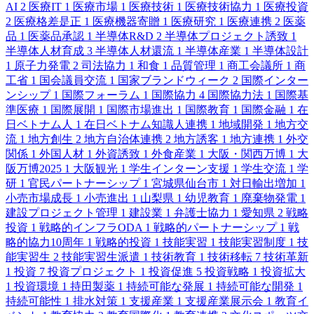
AI
2
医療IT
1
医療市場
1
医療技術
1
医療技術協力
1
医療投資
2
医療格差是正
1
医療機器寄贈
1
医療研究
1
医療連携
2
医薬
品
1
医薬品承認
1
半導体R&D
2
半導体プロジェクト誘致
1
半導体人材育成
3
半導体人材還流
1
半導体産業
1
半導体設計
1
原子力発電
2
司法協力
1
和食
1
品質管理
1
商工会議所
1
商
工省
1
国会議員交流
1
国家ブランドウィーク
2
国際インター
ンシップ
1
国際フォーラム
1
国際協力
4
国際協力法
1
国際基
準医療
1
国際展開
1
国際市場進出
1
国際教育
1
国際金融
1
在
日ベトナム人
1
在日ベトナム知識人連携
1
地域開発
1
地方交
流
1
地方創生
2
地方自治体連携
2
地方誘客
1
地方連携
1
外交
関係
1
外国人材
1
外資誘致
1
外食産業
1
大阪・関西万博
1
大
阪万博2025
1
大阪観光
1
学生インターン支援
1
学生交流
1
学
研
1
官民パートナーシップ
1
宮城県仙台市
1
対日輸出増加
1
小売市場成長
1
小売進出
1
山梨県
1
幼児教育
1
廃棄物発電
1
建設プロジェクト管理
1
建設業
1
弁護士協力
1
愛知県
2
戦略
投資
1
戦略的インフラODA
1
戦略的パートナーシップ
1
戦
略的協力10周年
1
戦略的投資
1
技能実習
1
技能実習制度
1
技
能実習生
2
技能実習生派遣
1
技術教育
1
技術移転
7
技術革新
1
投資
7
投資プロジェクト
1
投資促進
5
投資戦略
1
投資拡大
1
投資環境
1
持田製薬
1
持続可能な発展
1
持続可能な開発
1
持続可能性
1
排水対策
1
支援産業
1
支援産業展示会
1
教育イ