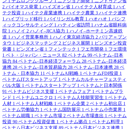
ン
1
ナムロンググループ
1
ニアショア開発
1
ニントゥアン省
2
バイオマス発電
1
ハイズオン省
1
ハイテク人材育成
1
ハイ
テク投資
1
ハイテク産業連携
1
ハイテク農業
3
ハイテク連携
1
ハイブリッド移行
1
バイリンガル教育
1
ハオハオ
1
パシフ
ィックコンサルティング
1
ハティン省訪問
1
ハナム省眼科病
院
1
ハノイ
2
ハノイ–JICA協力
1
ハノイ–ホーチミン高速鉄
道
1
ハノイ営業事務所
1
ハノイ東京経済協力
2
バリア＝ブン
タウ
1
ビジネスマッチング
2
ビジネス展開
1
ビンズオン投資
覚書
1
ビンズオン省
1
フィンテック
1
フエ市開発
1
フエ環境
1
ベト・ジャパン・ニュース
82
ベトナム
99
ベトナム–日本
協力
84
ベトナム–日本経済フォーラム
28
ベトナム–日本経済
連携
28
ベトナム–日本貿易協力
28
ベトナム–日本連携
28
ベ
トナム・日本協力
11
ベトナムAI戦略
1
ベトナムFDI投資
1
ベトナムITスタートアップ
1
ベトナムカルチャーフェスティ
バル大阪
1
ベトナムスタートアップ
1
ベトナムと日本関係
91
ベトナムビジネス支援
1
ベトナムフェア
1
ベトナムブラ
ンド
1
ベトナムユニクロ
1
ベトナム人技能実習生
1
ベトナム
人材
1
ベトナム人材戦略
1
ベトナム企業
2
ベトナム初出店
1
ベトナム労働協力
1
ベトナム国防展示
1
ベトナム小売業界
1
ベトナム就職
1
ベトナム市場
2
ベトナム市場進出
1
ベトナム
投資
90
ベトナム投資促進
1
ベトナム拠点
1
ベトナム料理
1
ベトナム日本ビジネス支援
89
ベトナム日本ビジネス連携
1