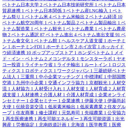
ベトナム日本大学
2
ベトナム日本技術研究所
1
ベトナム日本
貿易連携
1
ベトナム日本関係
3
ベトナム産LNG輸入
1
ベト
ナム祭り
1
ベトナム米
4
ベトナム米輸出
2
ベトナム経済
10
ベトナム航空20周年
1
ベトナム製品
2
ベトナム製品輸出
1
ベ
トナム製造業
1
ベトナム観光
1
ベトナム農業
1
ベトナム農産
物
2
ベトナム通訳
87
ベトナム進出
4
ベトナム進出支援
91
ベ
トナム食文化
1
ベトナム館
1
ヘルスケア人道支援
1
ホーチミ
ン
1
ホーチミンFDI
1
ホーチミン市
2
ホイ次官
1
ホッカイド
ウ経済連携
10
ポップアップストア
1
ホンダベトナム
1
メイ
ド・イン・ベトナム
2
メコンデルタ
1
モンスターラボ
1
ヤオ
コー投資
1
ライチャウ省
1
ライチ輸出
1
ルートイン
1
ロジス
ティクス
1
ロボティクス
1
ワークジャパン
1
三菱総研ベトナ
ム法人
1
三重県
1
中小企業マッチング
1
中標津町
1
中部国際
空港
1
九州中小企業
1
交通インフラ協力
1
京都観光
1
人材交
流
1
人材協力
1
人材受け入れ
1
人材支援
1
人材育成
2
人材育
成支援
1
人材連携
2
介護人材
1
介護人材育成
1
企業オンライ
ンセミナー
1
企業セミナー
1
企業連携
1
伊藤大使
1
伊藤尚起
大使
1
伝統音楽交流
1
低炭素米輸出
1
低炭素農業
2
住友グル
ープ
1
住友商事
1
修士課程
1
元気寿司
1
先端農業
1
公安協力
1
再生医療連携
1
再生可能エネルギー
3
再生可能資源
1
出光
興産
1
労働協定
1
北南鉄道計画
1
北海道
1
医学教育
1
医療