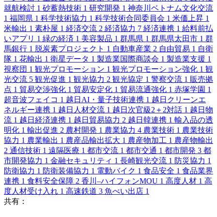
就航検討
1
砂蓄熱技術
1
研究開発
1
神奈川ベトナム文化交流
1
福岡県
1
科学技術協力
1
科学技術合同委員会
1
米価上昇
1
米輸出
1
素朴屋
1
経済交流
2
経済協力
7
経済連携
1
給料前払
いアプリ
1
緑の経済
1
美容製品
1
群馬県
1
群馬県太田市
1
群
馬銀行
1
脱炭素プロジェクト
1
自動車産業
2
自由貿易
1
自衛
隊
1
花輸出
1
衛星データ
1
製造業国際商談会
1
製造業支援
1
視察団
1
観光プロモーション
1
観光プロモーション強化
1
観
光交流
5
観光促進
1
観光協力
2
観光協定
1
警察交流
1
販売拠
点
1
貿易交渉強化
1
貿易安定化
1
貿易流通強化
1
赤塚学園
1
超音波フェイコ
1
越日AI・量子技術連携
1
越日クリーンエ
ネルギー連携
1
越日人材交流
1
越日次官級2＋2対話
1
越日物
流
1
越日経済連携
1
越日貿易協力
2
越日韓連携
1
輸入品の透
明化
1
輸出促進
2
農村開発
1
農業協力
4
農業技術
1
農業技術
協力
1
農業輸出
1
農産品輸出拡大
1
農産物加工
1
農産物輸出
2
通信技術
1
遠隔医療
1
都市交流
1
都市交通
1
都市開発
3
都
市開発協力
1
金融セキュリティ
1
長崎観光交流
1
防災協力
1
防衛協力
1
防衛装備協力
1
電動バイク
1
食品安全
1
食品業界
連携
1
食料安全保障
2
香川–ハイフォンMOU
1
高度人材
1
高
度人材受け入れ
1
高速鉄道
3
魚べい出店
1
共有：