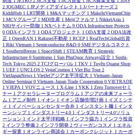
制度
1
JETRO
2
JICA支援
3
JICA資金
1
JICA農業支援
1
JINS
2
JOGMEC
1
JPメディアダイレクト
1
Jパートナーズ
2
KiddiHub
1
LRT開発
1
M&Aマッチング
1
MakeInVietnamChip
1
MCVグループ
1
MDI生産
1
Meijiファルマ
1
NikkeiAsia
1
NRIサイバー防御
1
NXベトナム
9
ODA Infrastructure Projects
0
ODAインフラ
1
ODAプロジェクト
1
ODA支援
2
ODA法改
正
1
OpenRAN
1
Rakusei不動産
1
RCEP
1
RealTechGlobal出資
1
Riki Vietnam
1
Semiconductor R&D
0
SMEデジタルコネクト
1
SouthernBreeze
1
SpaceShift
1
STEAM教育
1
Strategic
Infrastructure
0
Sumitomo
1
Sun PhuQuoc Airways設立
1
Sushi-
Tech Tokyo 2025
2
TCJグローバル
1
TKV
1
Tuyên Quang Shop
1
UEF
1
UNCLOS
2
VegaCosmos
1
Viet Biz Tour
2
VietJapanNews
1
VietJetアジア太平洋拡大
1
Vietnam–Japan
Online Seminar
0
Vietnam–Japan Trade Cooperation
0
VIETRADE
1
VJEPA
1
VOVニュース
1
X-Line
1
YKK
1
Zero Turnoverセミ
ナー
1
アクセラレータープログラム
1
アジアの未来フォーラ
ム
1
アニメ制作
1
イオン
1
イオン店舗倍増計画
1
イズミシテ
ィ
1
イノベーションセンター合弁
1
インスタント麺
1
インタ
ーンシップ
1
インダストリー4.0
1
インダストリー4.0ソリュ
ーション
1
インド太平洋戦略
1
インフラ協力
1
インフラ投資
2
インフラ整備
2
インフラ開発
2
ヴィーガンコスメ
1
エネル
ギー探査
1
オンライン商談会
1
カーボンクレジット
1
カーボ