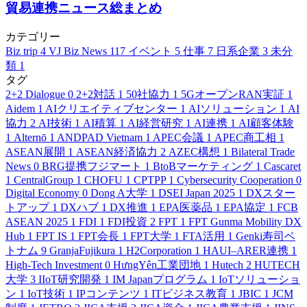
貿易連携ニュース総まとめ
カテゴリー
Biz trip
4
VJ Biz News
117
イベント
5
仕事
7
日系企業
3
未分
類
1
タグ
2+2 Dialogue
0
2+2対話
1
50社協力
1
5GオープンRAN実証
1
Aidem
1
AIクリエイティブセンター
1
AIソリューション
1
AI
協力
2
AI技術
1
AI積算
1
AI経営研究
1
AI連携
1
AI顧客体験
1
Alternō
1
ANDPAD Vietnam
1
APEC会議
1
APEC商工相
1
ASEAN展開
1
ASEAN経済協力
2
AZEC構想
1
Bilateral Trade
News
0
BRG提携フジマート
1
BtoBマーケティング
1
Cascaret
1
CentralGroup
1
CHOFU
1
CPTPP
1
Cybersecurity Cooperation
0
Digital Economy
0
Dong A大学
1
DSEI Japan 2025
1
DXスター
トアップ
1
DXハブ
1
DX推進
1
EPA医薬品
1
EPA協定
1
FCB
ASEAN 2025
1
FDI
1
FDI投資
2
FPT
1
FPT Gunma Mobility DX
Hub
1
FPT IS
1
FPT会長
1
FPT大学
1
FTA活用
1
Genki寿司ベ
トナム
9
GranjaFujikura
1
H2Corporation
1
HAUI–ARER連携
1
High-Tech Investment
0
HưngYên工業団地
1
Hutech
2
HUTECH
大学
3
IIoT研究開発
1
IM Japanプログラム
1
IoTソリューショ
ン
1
IoT技術
1
IPコンテンツ
1
ITビジネス教育
1
JBIC
1
JCM