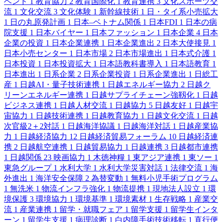
ベント
1
教育協力
2
教育国際化
1
教育連携
3
文化スポーツ交
流
1
文化交流
3
文化体験
1
新幹線技術
1
日・タイ系小売拡大
1
日の丸原発計画
1
日本–ベトナム関係
1
日本FDI
1
日本の病
院支援
1
日本バイヤー
1
日本ファッション
1
日本企業
4
日本
企業の投資
1
日本企業連携
1
日本企業進出
2
日本大使接見
1
日本小売センター
1
日本市場
2
日本市場進出
1
日本式介護
1
日本投資
1
日本投資拡大
1
日本語教科書導入
1
日本語教育
1
日本進出
1
日系企業
2
日系企業投資
1
日系企業進出
1
日総工
産
1
日越AI・量子技術連携
1
日越エネルギー協力
2
日越ク
リーンエネルギー連携
1
日越サプライチェーン強靱化
1
日越
ビジネス連携
1
日越人材交流
1
日越協力
5
日越友好
1
日越宇
宙協力
1
日越技術連携
1
日越教育協力
1
日越文化交流
1
日越
次官級2＋2対話
1
日越海洋協議
1
日越海洋対話
1
日越産業協
力
1
日越経済協力
12
日越経済貿易フォーラム
10
日越経済連
携
2
日越航空連携
1
日越貿易協力
1
日越連携
3
日越都市連携
1
日越関係
23
映画協力
1
木徳神糧
1
東アジア連携
1
東ソー
1
東急グループ
1
水利大学
1
水利大学災害対話
1
法律交流
1
海
外進出
1
海洋安全保障
2
為替変動
1
無料小児手術プログラム
1
無洗米
1
物流インフラ強化
1
物流提携
1
現地法人設立
1
環
境保護
3
環境協力
1
環境基準
1
環境素材
1
生存戦略
1
産業交
流
1
産業連携
1
留学・就職フェア
1
留学支援
1
留学生インタ
ーン
1
留学生支援
1
病理診断
1
白内障手術技術移転
1
直行便