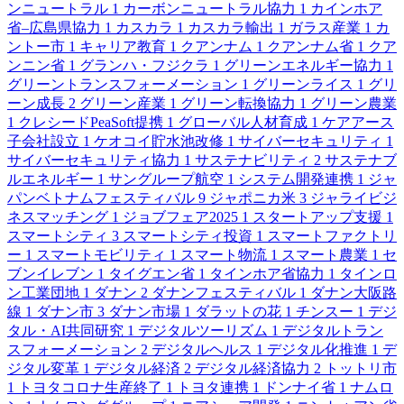
ンニュートラル
1
カーボンニュートラル協力
1
カインホア
省–広島県協力
1
カスカラ
1
カスカラ輸出
1
ガラス産業
1
カ
ントー市
1
キャリア教育
1
クアンナム
1
クアンナム省
1
クア
ンニン省
1
グランハ・フジクラ
1
グリーンエネルギー協力
1
グリーントランスフォーメーション
1
グリーンライス
1
グリ
ーン成長
2
グリーン産業
1
グリーン転換協力
1
グリーン農業
1
クレシードPeaSoft提携
1
グローバル人材育成
1
ケアアース
子会社設立
1
ケオコイ貯水池改修
1
サイバーセキュリティ
1
サイバーセキュリティ協力
1
サステナビリティ
2
サステナブ
ルエネルギー
1
サングループ航空
1
システム開発連携
1
ジャ
パンベトナムフェスティバル
9
ジャポニカ米
3
ジャライビジ
ネスマッチング
1
ジョブフェア2025
1
スタートアップ支援
1
スマートシティ
3
スマートシティ投資
1
スマートファクトリ
ー
1
スマートモビリティ
1
スマート物流
1
スマート農業
1
セ
ブンイレブン
1
タイグエン省
1
タインホア省協力
1
タインロ
ン工業団地
1
ダナン
2
ダナンフェスティバル
1
ダナン大阪路
線
1
ダナン市
3
ダナン市場
1
ダラットの花
1
チンスー
1
デジ
タル・AI共同研究
1
デジタルツーリズム
1
デジタルトラン
スフォーメーション
2
デジタルヘルス
1
デジタル化推進
1
デ
ジタル変革
1
デジタル経済
2
デジタル経済協力
2
トットリ市
1
トヨタコロナ生産終了
1
トヨタ連携
1
ドンナイ省
1
ナムロ