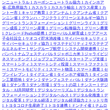
ンニュートラル
1
カーボンニュートラル協力
1
カインホア
省–広島県協力
1
カスカラ
1
カスカラ輸出
1
ガラス産業
1
カ
ントー市
1
キャリア教育
1
クアンナム
1
クアンナム省
1
クア
ンニン省
1
グランハ・フジクラ
1
グリーンエネルギー協力
1
グリーントランスフォーメーション
1
グリーンライス
1
グリ
ーン成長
2
グリーン産業
1
グリーン転換協力
1
グリーン農業
1
クレシードPeaSoft提携
1
グローバル人材育成
1
ケアアース
子会社設立
1
ケオコイ貯水池改修
1
サイバーセキュリティ
1
サイバーセキュリティ協力
1
サステナビリティ
2
サステナブ
ルエネルギー
1
サングループ航空
1
システム開発連携
1
ジャ
パンベトナムフェスティバル
9
ジャポニカ米
3
ジャライビジ
ネスマッチング
1
ジョブフェア2025
1
スタートアップ支援
1
スマートシティ
3
スマートシティ投資
1
スマートファクトリ
ー
1
スマートモビリティ
1
スマート物流
1
スマート農業
1
セ
ブンイレブン
1
タイグエン省
1
タインホア省協力
1
タインロ
ン工業団地
1
ダナン
2
ダナンフェスティバル
1
ダナン大阪路
線
1
ダナン市
3
ダナン市場
1
ダラットの花
1
チンスー
1
デジ
タル・AI共同研究
1
デジタルツーリズム
1
デジタルトラン
スフォーメーション
2
デジタルヘルス
1
デジタル化推進
1
デ
ジタル変革
1
デジタル経済
2
デジタル経済協力
2
トットリ市
1
トヨタコロナ生産終了
1
トヨタ連携
1
ドンナイ省
1
ナムロ