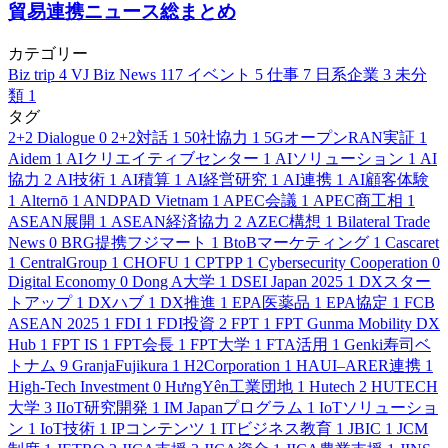
貿易連携ニュース総まとめ
カテゴリー
Biz trip
4
VJ Biz News
117
イベント
5
仕事
7
日系企業
3
未分
類
1
タグ
2+2 Dialogue
0
2+2対話
1
50社協力
1
5GオープンRAN実証
1
Aidem
1
AIクリエイティブセンター
1
AIソリューション
1
AI
協力
2
AI技術
1
AI積算
1
AI経営研究
1
AI連携
1
AI顧客体験
1
Alternō
1
ANDPAD Vietnam
1
APEC会議
1
APEC商工相
1
ASEAN展開
1
ASEAN経済協力
2
AZEC構想
1
Bilateral Trade
News
0
BRG提携フジマート
1
BtoBマーケティング
1
Cascaret
1
CentralGroup
1
CHOFU
1
CPTPP
1
Cybersecurity Cooperation
0
Digital Economy
0
Dong A大学
1
DSEI Japan 2025
1
DXスター
トアップ
1
DXハブ
1
DX推進
1
EPA医薬品
1
EPA協定
1
FCB
ASEAN 2025
1
FDI
1
FDI投資
2
FPT
1
FPT Gunma Mobility DX
Hub
1
FPT IS
1
FPT会長
1
FPT大学
1
FTA活用
1
Genki寿司ベ
トナム
9
GranjaFujikura
1
H2Corporation
1
HAUI–ARER連携
1
High-Tech Investment
0
HưngYên工業団地
1
Hutech
2
HUTECH
大学
3
IIoT研究開発
1
IM Japanプログラム
1
IoTソリューショ
ン
1
IoT技術
1
IPコンテンツ
1
ITビジネス教育
1
JBIC
1
JCM