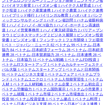
ン
1
ナムロンググループ
1
ニアショア開発
1
ニントゥアン省
2
バイオマス発電
1
ハイズオン省
1
ハイテク人材育成
1
ハイ
テク投資
1
ハイテク産業連携
1
ハイテク農業
3
ハイテク連携
1
ハイブリッド移行
1
バイリンガル教育
1
ハオハオ
1
パシフ
ィックコンサルティング
1
ハティン省訪問
1
ハナム省眼科病
院
1
ハノイ
2
ハノイ–JICA協力
1
ハノイ–ホーチミン高速鉄
道
1
ハノイ営業事務所
1
ハノイ東京経済協力
2
バリア＝ブン
タウ
1
ビジネスマッチング
2
ビジネス展開
1
ビンズオン投資
覚書
1
ビンズオン省
1
フィンテック
1
フエ市開発
1
フエ環境
1
ベト・ジャパン・ニュース
82
ベトナム
99
ベトナム–日本
協力
84
ベトナム–日本経済フォーラム
28
ベトナム–日本経済
連携
28
ベトナム–日本貿易協力
28
ベトナム–日本連携
28
ベ
トナム・日本協力
11
ベトナムAI戦略
1
ベトナムFDI投資
1
ベトナムITスタートアップ
1
ベトナムカルチャーフェスティ
バル大阪
1
ベトナムスタートアップ
1
ベトナムと日本関係
91
ベトナムビジネス支援
1
ベトナムフェア
1
ベトナムブラ
ンド
1
ベトナムユニクロ
1
ベトナム人技能実習生
1
ベトナム
人材
1
ベトナム人材戦略
1
ベトナム企業
2
ベトナム初出店
1
ベトナム労働協力
1
ベトナム国防展示
1
ベトナム小売業界
1
ベトナム就職
1
ベトナム市場
2
ベトナム市場進出
1
ベトナム
投資
90
ベトナム投資促進
1
ベトナム拠点
1
ベトナム料理
1
ベトナム日本ビジネス支援
89
ベトナム日本ビジネス連携
1