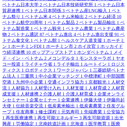
ベトナム日本大学
2
ベトナム日本技術研究所
1
ベトナム日本
貿易連携
1
ベトナム日本関係
3
ベトナム産LNG輸入
1
ベト
ナム祭り
1
ベトナム米
4
ベトナム米輸出
2
ベトナム経済
10
ベトナム航空20周年
1
ベトナム製品
2
ベトナム製品輸出
1
ベ
トナム製造業
1
ベトナム観光
1
ベトナム農業
1
ベトナム農産
物
2
ベトナム通訳
87
ベトナム進出
4
ベトナム進出支援
91
ベ
トナム食文化
1
ベトナム館
1
ヘルスケア人道支援
1
ホーチミ
ン
1
ホーチミンFDI
1
ホーチミン市
2
ホイ次官
1
ホッカイド
ウ経済連携
10
ポップアップストア
1
ホンダベトナム
1
メイ
ド・イン・ベトナム
2
メコンデルタ
1
モンスターラボ
1
ヤオ
コー投資
1
ライチャウ省
1
ライチ輸出
1
ルートイン
1
ロジス
ティクス
1
ロボティクス
1
ワークジャパン
1
三菱総研ベトナ
ム法人
1
三重県
1
中小企業マッチング
1
中標津町
1
中部国際
空港
1
九州中小企業
1
交通インフラ協力
1
京都観光
1
人材交
流
1
人材協力
1
人材受け入れ
1
人材支援
1
人材育成
2
人材育
成支援
1
人材連携
2
介護人材
1
介護人材育成
1
企業オンライ
ンセミナー
1
企業セミナー
1
企業連携
1
伊藤大使
1
伊藤尚起
大使
1
伝統音楽交流
1
低炭素米輸出
1
低炭素農業
2
住友グル
ープ
1
住友商事
1
修士課程
1
元気寿司
1
先端農業
1
公安協力
1
再生医療連携
1
再生可能エネルギー
3
再生可能資源
1
出光
興産
1
労働協定
1
北南鉄道計画
1
北海道
1
医学教育
1
医療