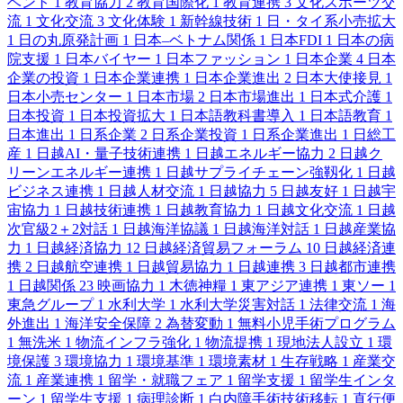
ベント
1
教育協力
2
教育国際化
1
教育連携
3
文化スポーツ交
流
1
文化交流
3
文化体験
1
新幹線技術
1
日・タイ系小売拡大
1
日の丸原発計画
1
日本–ベトナム関係
1
日本FDI
1
日本の病
院支援
1
日本バイヤー
1
日本ファッション
1
日本企業
4
日本
企業の投資
1
日本企業連携
1
日本企業進出
2
日本大使接見
1
日本小売センター
1
日本市場
2
日本市場進出
1
日本式介護
1
日本投資
1
日本投資拡大
1
日本語教科書導入
1
日本語教育
1
日本進出
1
日系企業
2
日系企業投資
1
日系企業進出
1
日総工
産
1
日越AI・量子技術連携
1
日越エネルギー協力
2
日越ク
リーンエネルギー連携
1
日越サプライチェーン強靱化
1
日越
ビジネス連携
1
日越人材交流
1
日越協力
5
日越友好
1
日越宇
宙協力
1
日越技術連携
1
日越教育協力
1
日越文化交流
1
日越
次官級2＋2対話
1
日越海洋協議
1
日越海洋対話
1
日越産業協
力
1
日越経済協力
12
日越経済貿易フォーラム
10
日越経済連
携
2
日越航空連携
1
日越貿易協力
1
日越連携
3
日越都市連携
1
日越関係
23
映画協力
1
木徳神糧
1
東アジア連携
1
東ソー
1
東急グループ
1
水利大学
1
水利大学災害対話
1
法律交流
1
海
外進出
1
海洋安全保障
2
為替変動
1
無料小児手術プログラム
1
無洗米
1
物流インフラ強化
1
物流提携
1
現地法人設立
1
環
境保護
3
環境協力
1
環境基準
1
環境素材
1
生存戦略
1
産業交
流
1
産業連携
1
留学・就職フェア
1
留学支援
1
留学生インタ
ーン
1
留学生支援
1
病理診断
1
白内障手術技術移転
1
直行便