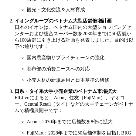
観光・文化交流＆人材育成
イオングループのベトナム大型店舗倍増計画
日本のイオンは、ベトナム国内の大型ショッピングセ
ンターおよび総合スーパー数を2030年までに50店舗か
ら100店舗に引き上げる計画を発表しました。目的は以
下の通りです：
国内農産物サプライチェーンの強化
都市部の消費ニーズへの対応
小売人材の新規雇用と日本基準の研修
日系・タイ系大手小売企業のベトナム市場拡大
FILI.vnによると、Aeon、住友（FujiMart）、ヤオコ
ー、Central Retail（タイ）などの大手チェーンがベトナ
ムで積極展開中です：
Aeon：2030年までに店舗数を8倍に拡大
FujiMart：2028年までに50店舗体制を目指しBRG