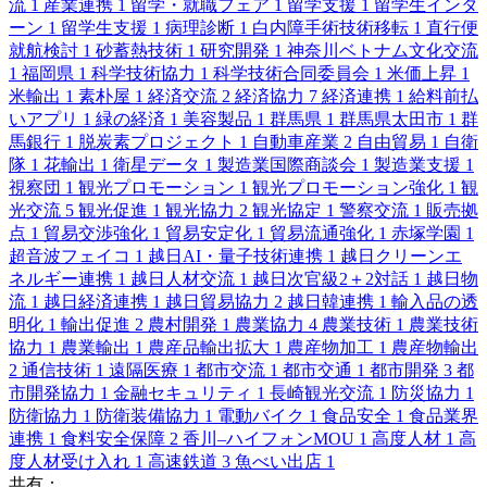
流
1
産業連携
1
留学・就職フェア
1
留学支援
1
留学生インタ
ーン
1
留学生支援
1
病理診断
1
白内障手術技術移転
1
直行便
就航検討
1
砂蓄熱技術
1
研究開発
1
神奈川ベトナム文化交流
1
福岡県
1
科学技術協力
1
科学技術合同委員会
1
米価上昇
1
米輸出
1
素朴屋
1
経済交流
2
経済協力
7
経済連携
1
給料前払
いアプリ
1
緑の経済
1
美容製品
1
群馬県
1
群馬県太田市
1
群
馬銀行
1
脱炭素プロジェクト
1
自動車産業
2
自由貿易
1
自衛
隊
1
花輸出
1
衛星データ
1
製造業国際商談会
1
製造業支援
1
視察団
1
観光プロモーション
1
観光プロモーション強化
1
観
光交流
5
観光促進
1
観光協力
2
観光協定
1
警察交流
1
販売拠
点
1
貿易交渉強化
1
貿易安定化
1
貿易流通強化
1
赤塚学園
1
超音波フェイコ
1
越日AI・量子技術連携
1
越日クリーンエ
ネルギー連携
1
越日人材交流
1
越日次官級2＋2対話
1
越日物
流
1
越日経済連携
1
越日貿易協力
2
越日韓連携
1
輸入品の透
明化
1
輸出促進
2
農村開発
1
農業協力
4
農業技術
1
農業技術
協力
1
農業輸出
1
農産品輸出拡大
1
農産物加工
1
農産物輸出
2
通信技術
1
遠隔医療
1
都市交流
1
都市交通
1
都市開発
3
都
市開発協力
1
金融セキュリティ
1
長崎観光交流
1
防災協力
1
防衛協力
1
防衛装備協力
1
電動バイク
1
食品安全
1
食品業界
連携
1
食料安全保障
2
香川–ハイフォンMOU
1
高度人材
1
高
度人材受け入れ
1
高速鉄道
3
魚べい出店
1
共有：