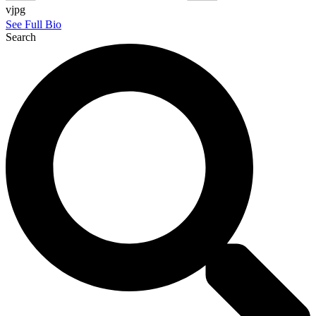
vjpg
See Full Bio
Search