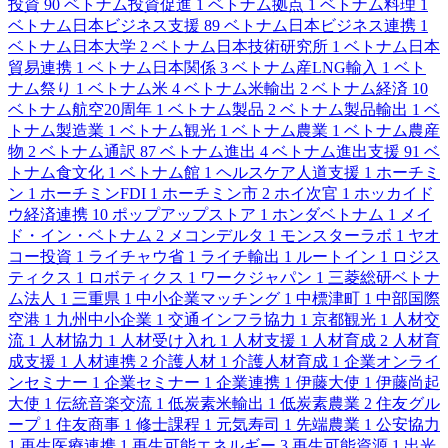
投資
90
ベトナム投資促進
1
ベトナム拠点
1
ベトナム料理
1
ベトナム日本ビジネス支援
89
ベトナム日本ビジネス連携
1
ベトナム日本大学
2
ベトナム日本技術研究所
1
ベトナム日本
貿易連携
1
ベトナム日本関係
3
ベトナム産LNG輸入
1
ベト
ナム祭り
1
ベトナム米
4
ベトナム米輸出
2
ベトナム経済
10
ベトナム航空20周年
1
ベトナム製品
2
ベトナム製品輸出
1
ベ
トナム製造業
1
ベトナム観光
1
ベトナム農業
1
ベトナム農産
物
2
ベトナム通訳
87
ベトナム進出
4
ベトナム進出支援
91
ベ
トナム食文化
1
ベトナム館
1
ヘルスケア人道支援
1
ホーチミ
ン
1
ホーチミンFDI
1
ホーチミン市
2
ホイ次官
1
ホッカイド
ウ経済連携
10
ポップアップストア
1
ホンダベトナム
1
メイ
ド・イン・ベトナム
2
メコンデルタ
1
モンスターラボ
1
ヤオ
コー投資
1
ライチャウ省
1
ライチ輸出
1
ルートイン
1
ロジス
ティクス
1
ロボティクス
1
ワークジャパン
1
三菱総研ベトナ
ム法人
1
三重県
1
中小企業マッチング
1
中標津町
1
中部国際
空港
1
九州中小企業
1
交通インフラ協力
1
京都観光
1
人材交
流
1
人材協力
1
人材受け入れ
1
人材支援
1
人材育成
2
人材育
成支援
1
人材連携
2
介護人材
1
介護人材育成
1
企業オンライ
ンセミナー
1
企業セミナー
1
企業連携
1
伊藤大使
1
伊藤尚起
大使
1
伝統音楽交流
1
低炭素米輸出
1
低炭素農業
2
住友グル
ープ
1
住友商事
1
修士課程
1
元気寿司
1
先端農業
1
公安協力
1
再生医療連携
1
再生可能エネルギー
3
再生可能資源
1
出光