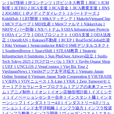
ン
1
IoT技術
1
IPコンテンツ
1
ITビジネス教育
1
JBIC
1
JCM
制度
1
JETRO
2
JICA支援
3
JICA資金
1
JICA農業支援
1
JINS
2
JOGMEC
1
JPメディアダイレクト
1
Jパートナーズ
2
KiddiHub
1
LRT開発
1
M&Aマッチング
1
MakeInVietnamChip
1
MCVグループ
1
MDI生産
1
Meijiファルマ
1
NikkeiAsia
1
NRIサイバー防御
1
NXベトナム
9
ODA Infrastructure Projects
0
ODAインフラ
1
ODAプロジェクト
1
ODA支援
2
ODA法改
正
1
OpenRAN
1
Rakusei不動産
1
RCEP
1
RealTechGlobal出資
1
Riki Vietnam
1
Semiconductor R&D
0
SMEデジタルコネクト
1
SouthernBreeze
1
SpaceShift
1
STEAM教育
1
Strategic
Infrastructure
0
Sumitomo
1
Sun PhuQuoc Airways設立
1
Sushi-
Tech Tokyo 2025
2
TCJグローバル
1
TKV
1
Tuyên Quang Shop
1
UEF
1
UNCLOS
2
VegaCosmos
1
Viet Biz Tour
2
VietJapanNews
1
VietJetアジア太平洋拡大
1
Vietnam–Japan
Online Seminar
0
Vietnam–Japan Trade Cooperation
0
VIETRADE
1
VJEPA
1
VOVニュース
1
X-Line
1
YKK
1
Zero Turnoverセミ
ナー
1
アクセラレータープログラム
1
アジアの未来フォーラ
ム
1
アニメ制作
1
イオン
1
イオン店舗倍増計画
1
イズミシテ
ィ
1
イノベーションセンター合弁
1
インスタント麺
1
インタ
ーンシップ
1
インダストリー4.0
1
インダストリー4.0ソリュ
ーション
1
インド太平洋戦略
1
インフラ協力
1
インフラ投資
2
インフラ整備
2
インフラ開発
2
ヴィーガンコスメ
1
エネル