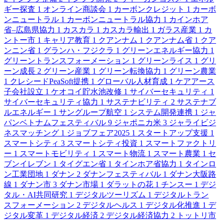
ギー探査
1
オンライン商談会
1
カーボンクレジット
1
カーボ
ンニュートラル
1
カーボンニュートラル協力
1
カインホア
省–広島県協力
1
カスカラ
1
カスカラ輸出
1
ガラス産業
1
カ
ントー市
1
キャリア教育
1
クアンナム
1
クアンナム省
1
クア
ンニン省
1
グランハ・フジクラ
1
グリーンエネルギー協力
1
グリーントランスフォーメーション
1
グリーンライス
1
グリ
ーン成長
2
グリーン産業
1
グリーン転換協力
1
グリーン農業
1
クレシードPeaSoft提携
1
グローバル人材育成
1
ケアアース
子会社設立
1
ケオコイ貯水池改修
1
サイバーセキュリティ
1
サイバーセキュリティ協力
1
サステナビリティ
2
サステナブ
ルエネルギー
1
サングループ航空
1
システム開発連携
1
ジャ
パンベトナムフェスティバル
9
ジャポニカ米
3
ジャライビジ
ネスマッチング
1
ジョブフェア2025
1
スタートアップ支援
1
スマートシティ
3
スマートシティ投資
1
スマートファクトリ
ー
1
スマートモビリティ
1
スマート物流
1
スマート農業
1
セ
ブンイレブン
1
タイグエン省
1
タインホア省協力
1
タインロ
ン工業団地
1
ダナン
2
ダナンフェスティバル
1
ダナン大阪路
線
1
ダナン市
3
ダナン市場
1
ダラットの花
1
チンスー
1
デジ
タル・AI共同研究
1
デジタルツーリズム
1
デジタルトラン
スフォーメーション
2
デジタルヘルス
1
デジタル化推進
1
デ
ジタル変革
1
デジタル経済
2
デジタル経済協力
2
トットリ市