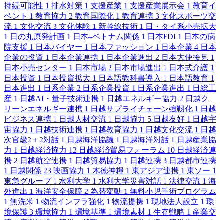
持続可能性
1
排水対策
1
支援産業
1
支援産業展示会
1
教育イ
ベント
1
教育協力
2
教育国際化
1
教育連携
3
文化スポーツ交
流
1
文化交流
3
文化体験
1
新幹線技術
1
日・タイ系小売拡大
1
日の丸原発計画
1
日本–ベトナム関係
1
日本FDI
1
日本の病
院支援
1
日本バイヤー
1
日本ファッション
1
日本企業
4
日本
企業の投資
1
日本企業連携
1
日本企業進出
2
日本大使接見
1
日本小売センター
1
日本市場
2
日本市場進出
1
日本式介護
1
日本投資
1
日本投資拡大
1
日本語教科書導入
1
日本語教育
1
日本進出
1
日系企業
2
日系企業投資
1
日系企業進出
1
日総工
産
1
日越AI・量子技術連携
1
日越エネルギー協力
2
日越ク
リーンエネルギー連携
1
日越サプライチェーン強靱化
1
日越
ビジネス連携
1
日越人材交流
1
日越協力
5
日越友好
1
日越宇
宙協力
1
日越技術連携
1
日越教育協力
1
日越文化交流
1
日越
次官級2＋2対話
1
日越海洋協議
1
日越海洋対話
1
日越産業協
力
1
日越経済協力
12
日越経済貿易フォーラム
10
日越経済連
携
2
日越航空連携
1
日越貿易協力
1
日越連携
3
日越都市連携
1
日越関係
23
映画協力
1
木徳神糧
1
東アジア連携
1
東ソー
1
東急グループ
1
水利大学
1
水利大学災害対話
1
法律交流
1
海
外進出
1
海洋安全保障
2
為替変動
1
無料小児手術プログラム
1
無洗米
1
物流インフラ強化
1
物流提携
1
現地法人設立
1
環
境保護
3
環境協力
1
環境基準
1
環境素材
1
生存戦略
1
産業交