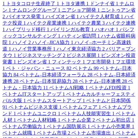
1
トヨタコロナ生産終了
1
トヨタ連携
1
ドンナイ省
1
ナムロ
ン
1
ナムロンググループ
1
ニアショア開発
1
ニントゥアン省
2
バイオマス発電
1
ハイズオン省
1
ハイテク人材育成
1
ハイ
テク投資
1
ハイテク産業連携
1
ハイテク農業
3
ハイテク連携
1
ハイブリッド移行
1
バイリンガル教育
1
ハオハオ
1
パシフ
ィックコンサルティング
1
ハティン省訪問
1
ハナム省眼科病
院
1
ハノイ
2
ハノイ–JICA協力
1
ハノイ–ホーチミン高速鉄
道
1
ハノイ営業事務所
1
ハノイ東京経済協力
2
バリア＝ブン
タウ
1
ビジネスマッチング
2
ビジネス展開
1
ビンズオン投資
覚書
1
ビンズオン省
1
フィンテック
1
フエ市開発
1
フエ環境
1
ベト・ジャパン・ニュース
82
ベトナム
99
ベトナム–日本
協力
84
ベトナム–日本経済フォーラム
28
ベトナム–日本経済
連携
28
ベトナム–日本貿易協力
28
ベトナム–日本連携
28
ベ
トナム・日本協力
11
ベトナムAI戦略
1
ベトナムFDI投資
1
ベトナムITスタートアップ
1
ベトナムカルチャーフェスティ
バル大阪
1
ベトナムスタートアップ
1
ベトナムと日本関係
91
ベトナムビジネス支援
1
ベトナムフェア
1
ベトナムブラ
ンド
1
ベトナムユニクロ
1
ベトナム人技能実習生
1
ベトナム
人材
1
ベトナム人材戦略
1
ベトナム企業
2
ベトナム初出店
1
ベトナム労働協力
1
ベトナム国防展示
1
ベトナム小売業界
1
ベトナム就職
1
ベトナム市場
2
ベトナム市場進出
1
ベトナム