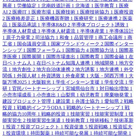
興産
1
労働協定
1
北南鉄道計画
1
北海道
1
医学教育
1
医療
AI
2
医療IT
1
医療市場
1
医療技術
1
医療技術協力
1
医療投資
2
医療格差是正
1
医療機器寄贈
1
医療研究
1
医療連携
2
医薬
品
1
医薬品承認
1
半導体R&D
2
半導体プロジェクト誘致
1
半導体人材育成
3
半導体人材還流
1
半導体産業
1
半導体設計
1
原子力発電
2
司法協力
1
和食
1
品質管理
1
商工会議所
1
商
工省
1
国会議員交流
1
国家ブランドウィーク
2
国際インター
ンシップ
1
国際フォーラム
1
国際協力
4
国際協力法
1
国際基
準医療
1
国際展開
1
国際市場進出
1
国際教育
1
国際金融
1
在
日ベトナム人
1
在日ベトナム知識人連携
1
地域開発
1
地方交
流
1
地方創生
2
地方自治体連携
2
地方誘客
1
地方連携
1
外交
関係
1
外国人材
1
外資誘致
1
外食産業
1
大阪・関西万博
1
大
阪万博2025
1
大阪観光
1
学生インターン支援
1
学生交流
1
学
研
1
官民パートナーシップ
1
宮城県仙台市
1
対日輸出増加
1
小売市場成長
1
小売進出
1
山梨県
1
幼児教育
1
廃棄物発電
1
建設プロジェクト管理
1
建設業
1
弁護士協力
1
愛知県
2
戦略
投資
1
戦略的インフラODA
1
戦略的パートナーシップ
1
戦
略的協力10周年
1
戦略的投資
1
技能実習
1
技能実習制度
1
技
能実習生
2
技能実習生派遣
1
技術教育
1
技術移転
7
技術革新
1
投資
7
投資プロジェクト
1
投資促進
5
投資戦略
1
投資拡大
1
投資環境
1
持田製薬
1
持続可能な発展
1
持続可能な開発
1