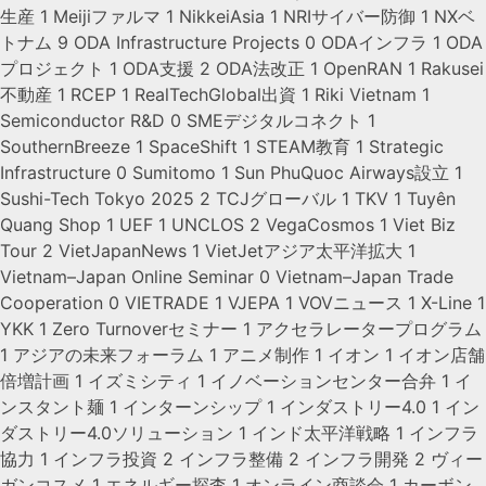
生産
1
Meijiファルマ
1
NikkeiAsia
1
NRIサイバー防御
1
NXベ
トナム
9
ODA Infrastructure Projects
0
ODAインフラ
1
ODA
プロジェクト
1
ODA支援
2
ODA法改正
1
OpenRAN
1
Rakusei
不動産
1
RCEP
1
RealTechGlobal出資
1
Riki Vietnam
1
Semiconductor R&D
0
SMEデジタルコネクト
1
SouthernBreeze
1
SpaceShift
1
STEAM教育
1
Strategic
Infrastructure
0
Sumitomo
1
Sun PhuQuoc Airways設立
1
Sushi-Tech Tokyo 2025
2
TCJグローバル
1
TKV
1
Tuyên
Quang Shop
1
UEF
1
UNCLOS
2
VegaCosmos
1
Viet Biz
Tour
2
VietJapanNews
1
VietJetアジア太平洋拡大
1
Vietnam–Japan Online Seminar
0
Vietnam–Japan Trade
Cooperation
0
VIETRADE
1
VJEPA
1
VOVニュース
1
X-Line
1
YKK
1
Zero Turnoverセミナー
1
アクセラレータープログラム
1
アジアの未来フォーラム
1
アニメ制作
1
イオン
1
イオン店舗
倍増計画
1
イズミシティ
1
イノベーションセンター合弁
1
イ
ンスタント麺
1
インターンシップ
1
インダストリー4.0
1
イン
ダストリー4.0ソリューション
1
インド太平洋戦略
1
インフラ
協力
1
インフラ投資
2
インフラ整備
2
インフラ開発
2
ヴィー
ガンコスメ
1
エネルギー探査
1
オンライン商談会
1
カーボン