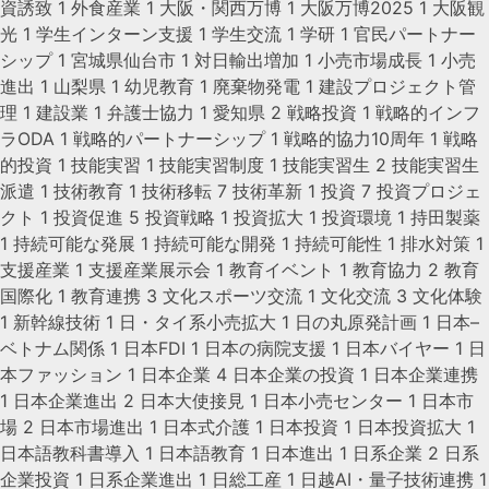
資誘致
1
外食産業
1
大阪・関西万博
1
大阪万博2025
1
大阪観
光
1
学生インターン支援
1
学生交流
1
学研
1
官民パートナー
シップ
1
宮城県仙台市
1
対日輸出増加
1
小売市場成長
1
小売
進出
1
山梨県
1
幼児教育
1
廃棄物発電
1
建設プロジェクト管
理
1
建設業
1
弁護士協力
1
愛知県
2
戦略投資
1
戦略的インフ
ラODA
1
戦略的パートナーシップ
1
戦略的協力10周年
1
戦略
的投資
1
技能実習
1
技能実習制度
1
技能実習生
2
技能実習生
派遣
1
技術教育
1
技術移転
7
技術革新
1
投資
7
投資プロジェ
クト
1
投資促進
5
投資戦略
1
投資拡大
1
投資環境
1
持田製薬
1
持続可能な発展
1
持続可能な開発
1
持続可能性
1
排水対策
1
支援産業
1
支援産業展示会
1
教育イベント
1
教育協力
2
教育
国際化
1
教育連携
3
文化スポーツ交流
1
文化交流
3
文化体験
1
新幹線技術
1
日・タイ系小売拡大
1
日の丸原発計画
1
日本–
ベトナム関係
1
日本FDI
1
日本の病院支援
1
日本バイヤー
1
日
本ファッション
1
日本企業
4
日本企業の投資
1
日本企業連携
1
日本企業進出
2
日本大使接見
1
日本小売センター
1
日本市
場
2
日本市場進出
1
日本式介護
1
日本投資
1
日本投資拡大
1
日本語教科書導入
1
日本語教育
1
日本進出
1
日系企業
2
日系
企業投資
1
日系企業進出
1
日総工産
1
日越AI・量子技術連携
1