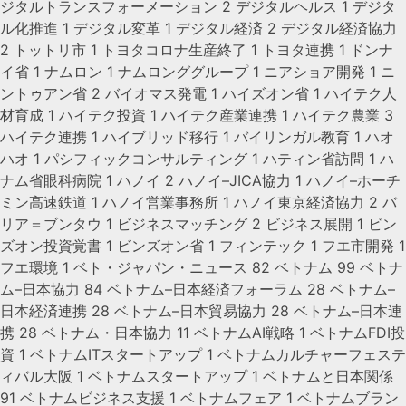
ジタルトランスフォーメーション
2
デジタルヘルス
1
デジタ
ル化推進
1
デジタル変革
1
デジタル経済
2
デジタル経済協力
2
トットリ市
1
トヨタコロナ生産終了
1
トヨタ連携
1
ドンナ
イ省
1
ナムロン
1
ナムロンググループ
1
ニアショア開発
1
ニ
ントゥアン省
2
バイオマス発電
1
ハイズオン省
1
ハイテク人
材育成
1
ハイテク投資
1
ハイテク産業連携
1
ハイテク農業
3
ハイテク連携
1
ハイブリッド移行
1
バイリンガル教育
1
ハオ
ハオ
1
パシフィックコンサルティング
1
ハティン省訪問
1
ハ
ナム省眼科病院
1
ハノイ
2
ハノイ–JICA協力
1
ハノイ–ホーチ
ミン高速鉄道
1
ハノイ営業事務所
1
ハノイ東京経済協力
2
バ
リア＝ブンタウ
1
ビジネスマッチング
2
ビジネス展開
1
ビン
ズオン投資覚書
1
ビンズオン省
1
フィンテック
1
フエ市開発
1
フエ環境
1
ベト・ジャパン・ニュース
82
ベトナム
99
ベトナ
ム–日本協力
84
ベトナム–日本経済フォーラム
28
ベトナム–
日本経済連携
28
ベトナム–日本貿易協力
28
ベトナム–日本連
携
28
ベトナム・日本協力
11
ベトナムAI戦略
1
ベトナムFDI投
資
1
ベトナムITスタートアップ
1
ベトナムカルチャーフェステ
ィバル大阪
1
ベトナムスタートアップ
1
ベトナムと日本関係
91
ベトナムビジネス支援
1
ベトナムフェア
1
ベトナムブラン