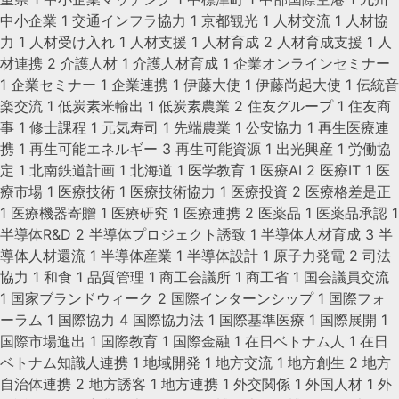
中小企業
1
交通インフラ協力
1
京都観光
1
人材交流
1
人材協
力
1
人材受け入れ
1
人材支援
1
人材育成
2
人材育成支援
1
人
材連携
2
介護人材
1
介護人材育成
1
企業オンラインセミナー
1
企業セミナー
1
企業連携
1
伊藤大使
1
伊藤尚起大使
1
伝統音
楽交流
1
低炭素米輸出
1
低炭素農業
2
住友グループ
1
住友商
事
1
修士課程
1
元気寿司
1
先端農業
1
公安協力
1
再生医療連
携
1
再生可能エネルギー
3
再生可能資源
1
出光興産
1
労働協
定
1
北南鉄道計画
1
北海道
1
医学教育
1
医療AI
2
医療IT
1
医
療市場
1
医療技術
1
医療技術協力
1
医療投資
2
医療格差是正
1
医療機器寄贈
1
医療研究
1
医療連携
2
医薬品
1
医薬品承認
1
半導体R&D
2
半導体プロジェクト誘致
1
半導体人材育成
3
半
導体人材還流
1
半導体産業
1
半導体設計
1
原子力発電
2
司法
協力
1
和食
1
品質管理
1
商工会議所
1
商工省
1
国会議員交流
1
国家ブランドウィーク
2
国際インターンシップ
1
国際フォ
ーラム
1
国際協力
4
国際協力法
1
国際基準医療
1
国際展開
1
国際市場進出
1
国際教育
1
国際金融
1
在日ベトナム人
1
在日
ベトナム知識人連携
1
地域開発
1
地方交流
1
地方創生
2
地方
自治体連携
2
地方誘客
1
地方連携
1
外交関係
1
外国人材
1
外