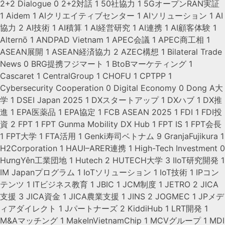
2+2 Dialogue
0
2+2対話
1
50社協力
1
5GオープンRAN実証
1
Aidem
1
AIクリエイティブセンター
1
AIソリューション
1
AI
協力
2
AI技術
1
AI積算
1
AI経営研究
1
AI連携
1
AI顧客体験
1
Alternō
1
ANDPAD Vietnam
1
APEC会議
1
APEC商工相
1
ASEAN展開
1
ASEAN経済協力
2
AZEC構想
1
Bilateral Trade
News
0
BRG提携フジマート
1
BtoBマーケティング
1
Cascaret
1
CentralGroup
1
CHOFU
1
CPTPP
1
Cybersecurity Cooperation
0
Digital Economy
0
Dong A大
学
1
DSEI Japan 2025
1
DXスタートアップ
1
DXハブ
1
DX推
進
1
EPA医薬品
1
EPA協定
1
FCB ASEAN 2025
1
FDI
1
FDI投
資
2
FPT
1
FPT Gunma Mobility DX Hub
1
FPT IS
1
FPT会長
1
FPT大学
1
FTA活用
1
Genki寿司ベトナム
9
GranjaFujikura
1
H2Corporation
1
HAUI–ARER連携
1
High-Tech Investment
0
HưngYên工業団地
1
Hutech
2
HUTECH大学
3
IIoT研究開発
1
IM Japanプログラム
1
IoTソリューション
1
IoT技術
1
IPコン
テンツ
1
ITビジネス教育
1
JBIC
1
JCM制度
1
JETRO
2
JICA
支援
3
JICA資金
1
JICA農業支援
1
JINS
2
JOGMEC
1
JPメデ
ィアダイレクト
1
Jパートナーズ
2
KiddiHub
1
LRT開発
1
M&Aマッチング
1
MakeInVietnamChip
1
MCVグループ
1
MDI