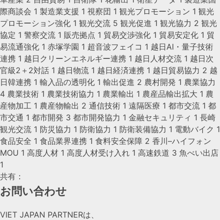
際商談会
1
製造業支援
1
視察団
1
観光プロモーション
1
観光
プロモーション強化
1
観光交流
5
観光促進
1
観光協力
2
観光
協定
1
警察交流
1
販売拠点
1
貿易交渉強化
1
貿易安定化
1
貿
易流通強化
1
赤塚学園
1
超音波フェイコ
1
越日AI・量子技術
連携
1
越日クリーンエネルギー連携
1
越日人材交流
1
越日次
官級2＋2対話
1
越日物流
1
越日経済連携
1
越日貿易協力
2
越
日韓連携
1
輸入品の透明化
1
輸出促進
2
農村開発
1
農業協力
4
農業技術
1
農業技術協力
1
農業輸出
1
農産品輸出拡大
1
農
産物加工
1
農産物輸出
2
通信技術
1
遠隔医療
1
都市交流
1
都
市交通
1
都市開発
3
都市開発協力
1
金融セキュリティ
1
長崎
観光交流
1
防災協力
1
防衛協力
1
防衛装備協力
1
電動バイク
1
食品安全
1
食品業界連携
1
食料安全保障
2
香川–ハイフォン
MOU
1
高度人材
1
高度人材受け入れ
1
高速鉄道
3
魚べい出店
1
共有：
お問い合わせ​
VIET JAPAN PARTNER
は、