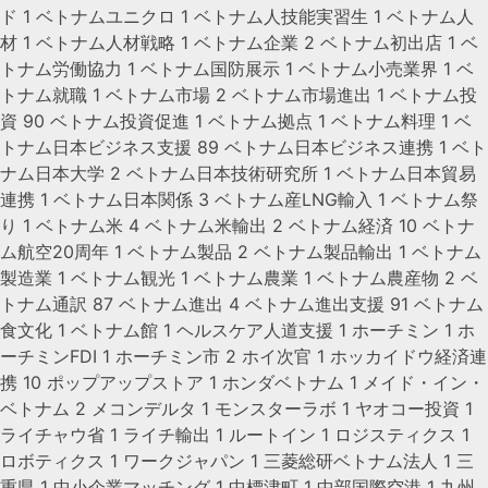
ド
1
ベトナムユニクロ
1
ベトナム人技能実習生
1
ベトナム人
材
1
ベトナム人材戦略
1
ベトナム企業
2
ベトナム初出店
1
ベ
トナム労働協力
1
ベトナム国防展示
1
ベトナム小売業界
1
ベ
トナム就職
1
ベトナム市場
2
ベトナム市場進出
1
ベトナム投
資
90
ベトナム投資促進
1
ベトナム拠点
1
ベトナム料理
1
ベ
トナム日本ビジネス支援
89
ベトナム日本ビジネス連携
1
ベト
ナム日本大学
2
ベトナム日本技術研究所
1
ベトナム日本貿易
連携
1
ベトナム日本関係
3
ベトナム産LNG輸入
1
ベトナム祭
り
1
ベトナム米
4
ベトナム米輸出
2
ベトナム経済
10
ベトナ
ム航空20周年
1
ベトナム製品
2
ベトナム製品輸出
1
ベトナム
製造業
1
ベトナム観光
1
ベトナム農業
1
ベトナム農産物
2
ベ
トナム通訳
87
ベトナム進出
4
ベトナム進出支援
91
ベトナム
食文化
1
ベトナム館
1
ヘルスケア人道支援
1
ホーチミン
1
ホ
ーチミンFDI
1
ホーチミン市
2
ホイ次官
1
ホッカイドウ経済連
携
10
ポップアップストア
1
ホンダベトナム
1
メイド・イン・
ベトナム
2
メコンデルタ
1
モンスターラボ
1
ヤオコー投資
1
ライチャウ省
1
ライチ輸出
1
ルートイン
1
ロジスティクス
1
ロボティクス
1
ワークジャパン
1
三菱総研ベトナム法人
1
三
重県
1
中小企業マッチング
1
中標津町
1
中部国際空港
1
九州