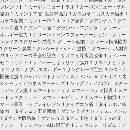
クレジット
1
カーボンニュートラル
1
カーボンニュートラル
協力
1
カインホア省–広島県協力
1
カスカラ
1
カスカラ輸出
1
ガラス産業
1
カントー市
1
キャリア教育
1
クアンナム
1
クア
ンナム省
1
クアンニン省
1
グランハ・フジクラ
1
グリーンエ
ネルギー協力
1
グリーントランスフォーメーション
1
グリー
ンライス
1
グリーン成長
2
グリーン産業
1
グリーン転換協力
1
グリーン農業
1
クレシードPeaSoft提携
1
グローバル人材育
成
1
ケアアース子会社設立
1
ケオコイ貯水池改修
1
サイバー
セキュリティ
1
サイバーセキュリティ協力
1
サステナビリテ
ィ
2
サステナブルエネルギー
1
サングループ航空
1
システム
開発連携
1
ジャパンベトナムフェスティバル
9
ジャポニカ米
3
ジャライビジネスマッチング
1
ジョブフェア2025
1
スター
トアップ支援
1
スマートシティ
3
スマートシティ投資
1
スマ
ートファクトリー
1
スマートモビリティ
1
スマート物流
1
ス
マート農業
1
セブンイレブン
1
タイグエン省
1
タインホア省
協力
1
タインロン工業団地
1
ダナン
2
ダナンフェスティバル
1
ダナン大阪路線
1
ダナン市
3
ダナン市場
1
ダラットの花
1
チンスー
1
デジタル・AI共同研究
1
デジタルツーリズム
1
デ