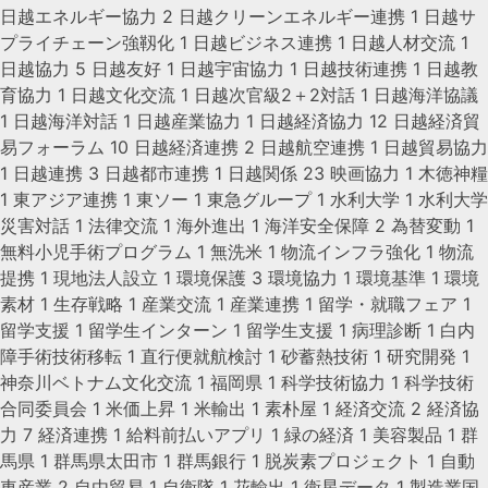
日越エネルギー協力
2
日越クリーンエネルギー連携
1
日越サ
プライチェーン強靱化
1
日越ビジネス連携
1
日越人材交流
1
日越協力
5
日越友好
1
日越宇宙協力
1
日越技術連携
1
日越教
育協力
1
日越文化交流
1
日越次官級2＋2対話
1
日越海洋協議
1
日越海洋対話
1
日越産業協力
1
日越経済協力
12
日越経済貿
易フォーラム
10
日越経済連携
2
日越航空連携
1
日越貿易協力
1
日越連携
3
日越都市連携
1
日越関係
23
映画協力
1
木徳神糧
1
東アジア連携
1
東ソー
1
東急グループ
1
水利大学
1
水利大学
災害対話
1
法律交流
1
海外進出
1
海洋安全保障
2
為替変動
1
無料小児手術プログラム
1
無洗米
1
物流インフラ強化
1
物流
提携
1
現地法人設立
1
環境保護
3
環境協力
1
環境基準
1
環境
素材
1
生存戦略
1
産業交流
1
産業連携
1
留学・就職フェア
1
留学支援
1
留学生インターン
1
留学生支援
1
病理診断
1
白内
障手術技術移転
1
直行便就航検討
1
砂蓄熱技術
1
研究開発
1
神奈川ベトナム文化交流
1
福岡県
1
科学技術協力
1
科学技術
合同委員会
1
米価上昇
1
米輸出
1
素朴屋
1
経済交流
2
経済協
力
7
経済連携
1
給料前払いアプリ
1
緑の経済
1
美容製品
1
群
馬県
1
群馬県太田市
1
群馬銀行
1
脱炭素プロジェクト
1
自動
車産業
2
自由貿易
1
自衛隊
1
花輸出
1
衛星データ
1
製造業国