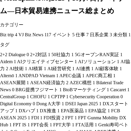
ム―日本貿易連携ニュース総まとめ
カテゴリー
Biz trip
4
VJ Biz News
117
イベント
5
仕事
7
日系企業
3
未分類
1
タグ
2+2 Dialogue
0
2+2対話
1
50社協力
1
5GオープンRAN実証
1
Aidem
1
AIクリエイティブセンター
1
AIソリューション
1
AI協
力
2
AI技術
1
AI積算
1
AI経営研究
1
AI連携
1
AI顧客体験
1
Alternō
1
ANDPAD Vietnam
1
APEC会議
1
APEC商工相
1
ASEAN展開
1
ASEAN経済協力
2
AZEC構想
1
Bilateral Trade
News
0
BRG提携フジマート
1
BtoBマーケティング
1
Cascaret
1
CentralGroup
1
CHOFU
1
CPTPP
1
Cybersecurity Cooperation
0
Digital Economy
0
Dong A大学
1
DSEI Japan 2025
1
DXスタート
アップ
1
DXハブ
1
DX推進
1
EPA医薬品
1
EPA協定
1
FCB
ASEAN 2025
1
FDI
1
FDI投資
2
FPT
1
FPT Gunma Mobility DX
Hub
1
FPT IS
1
FPT会長
1
FPT大学
1
FTA活用
1
Genki寿司ベト