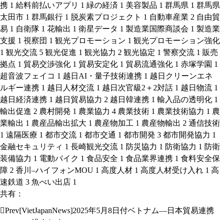
携
1
給料前払いアプリ
1
緑の経済
1
美容製品
1
群馬県
1
群馬県
太田市
1
群馬銀行
1
脱炭素プロジェクト
1
自動車産業
2
自由貿
易
1
自衛隊
1
花輸出
1
衛星データ
1
製造業国際商談会
1
製造業
支援
1
視察団
1
観光プロモーション
1
観光プロモーション強化
1
観光交流
5
観光促進
1
観光協力
2
観光協定
1
警察交流
1
販売
拠点
1
貿易交渉強化
1
貿易安定化
1
貿易流通強化
1
赤塚学園
1
超音波フェイコ
1
越日AI・量子技術連携
1
越日クリーンエネ
ルギー連携
1
越日人材交流
1
越日次官級2＋2対話
1
越日物流
1
越日経済連携
1
越日貿易協力
2
越日韓連携
1
輸入品の透明化
1
輸出促進
2
農村開発
1
農業協力
4
農業技術
1
農業技術協力
1
農
業輸出
1
農産品輸出拡大
1
農産物加工
1
農産物輸出
2
通信技術
1
遠隔医療
1
都市交流
1
都市交通
1
都市開発
3
都市開発協力
1
金融セキュリティ
1
長崎観光交流
1
防災協力
1
防衛協力
1
防衛
装備協力
1
電動バイク
1
食品安全
1
食品業界連携
1
食料安全保
障
2
香川–ハイフォンMOU
1
高度人材
1
高度人材受け入れ
1
高
速鉄道
3
魚べい出店
1
共有：
Prev
[VietJapanNews]2025年5月8日付ベトナム―日本貿易連携