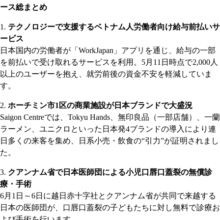
ース総まとめ
テクノロジーで支援するベトナム人労働者向け給与前払いサ
ービス
日本国内の労働者が「WorkJapan」アプリを通じ、給与の一部
を前払いで受け取れるサービスを利用。5月11日時点で2,000人
以上のユーザーを抱え、就労前後の資金不安を軽減していま
す。
ホーチミン市1区の商業施設が日本ブランドで大盛況
Saigon Centreでは、Tokyu Hands、無印良品（一部店舗）、一蘭
ラーメン、ユニクロといった日本発4ブランドの導入により連
日多くの来客を集め、日系小売・飲食の“引力”が証明されまし
た。
クアンナム省で日本医師団による小児口唇口蓋裂の無償診
療・手術
6月1日～6日に越日赤十字社とクアンナム省が共同で来越する
日本の医師団が、口唇口蓋裂の子どもたちに対し無料で診療お
よび手術を行います。