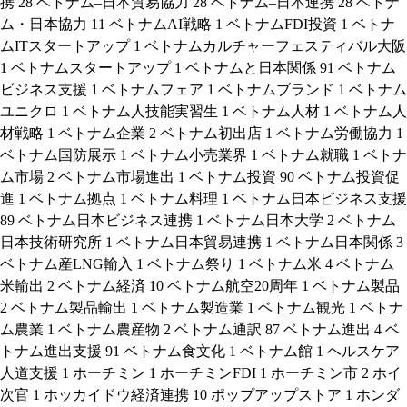
携
28
ベトナム–日本貿易協力
28
ベトナム–日本連携
28
ベトナ
ム・日本協力
11
ベトナムAI戦略
1
ベトナムFDI投資
1
ベトナ
ムITスタートアップ
1
ベトナムカルチャーフェスティバル大阪
1
ベトナムスタートアップ
1
ベトナムと日本関係
91
ベトナム
ビジネス支援
1
ベトナムフェア
1
ベトナムブランド
1
ベトナム
ユニクロ
1
ベトナム人技能実習生
1
ベトナム人材
1
ベトナム人
材戦略
1
ベトナム企業
2
ベトナム初出店
1
ベトナム労働協力
1
ベトナム国防展示
1
ベトナム小売業界
1
ベトナム就職
1
ベトナ
ム市場
2
ベトナム市場進出
1
ベトナム投資
90
ベトナム投資促
進
1
ベトナム拠点
1
ベトナム料理
1
ベトナム日本ビジネス支援
89
ベトナム日本ビジネス連携
1
ベトナム日本大学
2
ベトナム
日本技術研究所
1
ベトナム日本貿易連携
1
ベトナム日本関係
3
ベトナム産LNG輸入
1
ベトナム祭り
1
ベトナム米
4
ベトナム
米輸出
2
ベトナム経済
10
ベトナム航空20周年
1
ベトナム製品
2
ベトナム製品輸出
1
ベトナム製造業
1
ベトナム観光
1
ベトナ
ム農業
1
ベトナム農産物
2
ベトナム通訳
87
ベトナム進出
4
ベ
トナム進出支援
91
ベトナム食文化
1
ベトナム館
1
ヘルスケア
人道支援
1
ホーチミン
1
ホーチミンFDI
1
ホーチミン市
2
ホイ
次官
1
ホッカイドウ経済連携
10
ポップアップストア
1
ホンダ