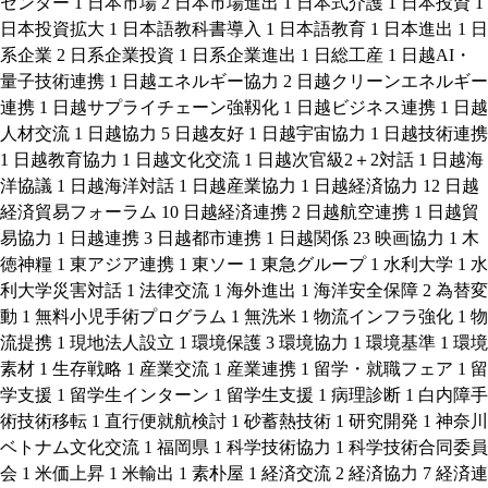
センター
1
日本市場
2
日本市場進出
1
日本式介護
1
日本投資
1
日本投資拡大
1
日本語教科書導入
1
日本語教育
1
日本進出
1
日
系企業
2
日系企業投資
1
日系企業進出
1
日総工産
1
日越AI・
量子技術連携
1
日越エネルギー協力
2
日越クリーンエネルギー
連携
1
日越サプライチェーン強靱化
1
日越ビジネス連携
1
日越
人材交流
1
日越協力
5
日越友好
1
日越宇宙協力
1
日越技術連携
1
日越教育協力
1
日越文化交流
1
日越次官級2＋2対話
1
日越海
洋協議
1
日越海洋対話
1
日越産業協力
1
日越経済協力
12
日越
経済貿易フォーラム
10
日越経済連携
2
日越航空連携
1
日越貿
易協力
1
日越連携
3
日越都市連携
1
日越関係
23
映画協力
1
木
徳神糧
1
東アジア連携
1
東ソー
1
東急グループ
1
水利大学
1
水
利大学災害対話
1
法律交流
1
海外進出
1
海洋安全保障
2
為替変
動
1
無料小児手術プログラム
1
無洗米
1
物流インフラ強化
1
物
流提携
1
現地法人設立
1
環境保護
3
環境協力
1
環境基準
1
環境
素材
1
生存戦略
1
産業交流
1
産業連携
1
留学・就職フェア
1
留
学支援
1
留学生インターン
1
留学生支援
1
病理診断
1
白内障手
術技術移転
1
直行便就航検討
1
砂蓄熱技術
1
研究開発
1
神奈川
ベトナム文化交流
1
福岡県
1
科学技術協力
1
科学技術合同委員
会
1
米価上昇
1
米輸出
1
素朴屋
1
経済交流
2
経済協力
7
経済連