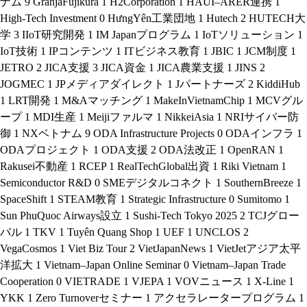
ナム
9
GranjaFujikura
1
H2Corporation
1
HAUI–ARER連携
1
High-Tech Investment
0
HưngYên工業団地
1
Hutech
2
HUTECH大
学
3
IIoT研究開発
1
IM Japanプログラム
1
IoTソリューション
1
IoT技術
1
IPコンテンツ
1
ITビジネス教育
1
JBIC
1
JCM制度
1
JETRO
2
JICA支援
3
JICA資金
1
JICA農業支援
1
JINS
2
JOGMEC
1
JPメディアダイレクト
1
Jパートナーズ
2
KiddiHub
1
LRT開発
1
M&Aマッチング
1
MakeInVietnamChip
1
MCVグル
ープ
1
MDI生産
1
Meijiファルマ
1
NikkeiAsia
1
NRIサイバー防
御
1
NXベトナム
9
ODA Infrastructure Projects
0
ODAインフラ
1
ODAプロジェクト
1
ODA支援
2
ODA法改正
1
OpenRAN
1
Rakusei不動産
1
RCEP
1
RealTechGlobal出資
1
Riki Vietnam
1
Semiconductor R&D
0
SMEデジタルコネクト
1
SouthernBreeze
1
SpaceShift
1
STEAM教育
1
Strategic Infrastructure
0
Sumitomo
1
Sun PhuQuoc Airways設立
1
Sushi-Tech Tokyo 2025
2
TCJグロー
バル
1
TKV
1
Tuyên Quang Shop
1
UEF
1
UNCLOS
2
VegaCosmos
1
Viet Biz Tour
2
VietJapanNews
1
VietJetアジア太平
洋拡大
1
Vietnam–Japan Online Seminar
0
Vietnam–Japan Trade
Cooperation
0
VIETRADE
1
VJEPA
1
VOVニュース
1
X-Line
1
YKK
1
Zero Turnoverセミナー
1
アクセラレータープログラム
1