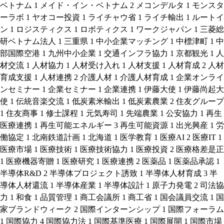
ベトナム
1
メイド・イン・ベトナム
2
メコンデルタ
1
モンスタ
ーラボ
1
ヤオコー投資
1
ライチャウ省
1
ライチ輸出
1
ルートイ
ン
1
ロジスティクス
1
ロボティクス
1
ワークジャパン
1
三菱総
研ベトナム法人
1
三重県
1
中小企業マッチング
1
中標津町
1
中
部国際空港
1
九州中小企業
1
交通インフラ協力
1
京都観光
1
人
材交流
1
人材協力
1
人材受け入れ
1
人材支援
1
人材育成
2
人材
育成支援
1
人材連携
2
介護人材
1
介護人材育成
1
企業オンライ
ンセミナー
1
企業セミナー
1
企業連携
1
伊藤大使
1
伊藤尚起大
使
1
伝統音楽交流
1
低炭素米輸出
1
低炭素農業
2
住友グループ
1
住友商事
1
修士課程
1
元気寿司
1
先端農業
1
公安協力
1
再生
医療連携
1
再生可能エネルギー
3
再生可能資源
1
出光興産
1
労
働協定
1
北南鉄道計画
1
北海道
1
医学教育
1
医療AI
2
医療IT
1
医療市場
1
医療技術
1
医療技術協力
1
医療投資
2
医療格差是正
1
医療機器寄贈
1
医療研究
1
医療連携
2
医薬品
1
医薬品承認
1
半導体R&D
2
半導体プロジェクト誘致
1
半導体人材育成
3
半
導体人材還流
1
半導体産業
1
半導体設計
1
原子力発電
2
司法協
力
1
和食
1
品質管理
1
商工会議所
1
商工省
1
国会議員交流
1
国
家ブランドウィーク
2
国際インターンシップ
1
国際フォーラム
1
国際協力
4
国際協力法
1
国際基準医療
1
国際展開
1
国際市場