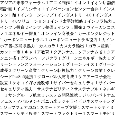
アジアの未来フォーラム
1
アニメ制作
1
イオン
1
イオン店舗倍
増計画
1
イズミシティ
1
イノベーションセンター合弁
1
インス
タント麺
1
インターンシップ
1
インダストリー4.0
1
インダス
トリー4.0ソリューション
1
インド太平洋戦略
1
インフラ協力
1
インフラ投資
2
インフラ整備
2
インフラ開発
2
ヴィーガンコス
メ
1
エネルギー探査
1
オンライン商談会
1
カーボンクレジット
1
カーボンニュートラル
1
カーボンニュートラル協力
1
カイン
ホア省–広島県協力
1
カスカラ
1
カスカラ輸出
1
ガラス産業
1
カントー市
1
キャリア教育
1
クアンナム
1
クアンナム省
1
クア
ンニン省
1
グランハ・フジクラ
1
グリーンエネルギー協力
1
グ
リーントランスフォーメーション
1
グリーンライス
1
グリーン
成長
2
グリーン産業
1
グリーン転換協力
1
グリーン農業
1
クレ
シードPeaSoft提携
1
グローバル人材育成
1
ケアアース子会社
設立
1
ケオコイ貯水池改修
1
サイバーセキュリティ
1
サイバー
セキュリティ協力
1
サステナビリティ
2
サステナブルエネルギ
ー
1
サングループ航空
1
システム開発連携
1
ジャパンベトナム
フェスティバル
9
ジャポニカ米
3
ジャライビジネスマッチング
1
ジョブフェア2025
1
スタートアップ支援
1
スマートシティ
3
スマートシティ投資
1
スマートファクトリー
1
スマートモビリ