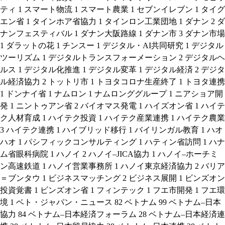
ティ
1
スマート物流
1
スマート農業
1
セブンイレブン
1
タイグ
エン省
1
タインホア省協力
1
タインロン工業団地
1
ダナン
2
ダ
ナンフェスティバル
1
ダナン大阪路線
1
ダナン市
3
ダナン市場
1
ダラットの花
1
チンスー
1
デジタル・AI共同研究
1
デジタル
ツーリズム
1
デジタルトランスフォーメーション
2
デジタルヘ
ルス
1
デジタル化推進
1
デジタル変革
1
デジタル経済
2
デジタ
ル経済協力
2
トットリ市
1
トヨタコロナ生産終了
1
トヨタ連携
1
ドンナイ省
1
ナムロン
1
ナムロンググループ
1
ニアショア開
発
1
ニントゥアン省
2
バイオマス発電
1
ハイズオン省
1
ハイテ
ク人材育成
1
ハイテク投資
1
ハイテク産業連携
1
ハイテク農業
3
ハイテク連携
1
ハイブリッド移行
1
バイリンガル教育
1
ハオ
ハオ
1
パシフィックコンサルティング
1
ハティン省訪問
1
ハナ
ム省眼科病院
1
ハノイ
2
ハノイ–JICA協力
1
ハノイ–ホーチミ
ン高速鉄道
1
ハノイ営業事務所
1
ハノイ東京経済協力
2
バリア
＝ブンタウ
1
ビジネスマッチング
2
ビジネス展開
1
ビンズオン
投資覚書
1
ビンズオン省
1
フィンテック
1
フエ市開発
1
フエ環
境
1
ベト・ジャパン・ニュース
82
ベトナム
99
ベトナム–日本
協力
84
ベトナム–日本経済フォーラム
28
ベトナム–日本経済連