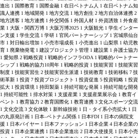
進出
1
国際教育
1
国際金融
1
在日ベトナム人
1
在日ベトナム知
識人連携
1
地域開発
1
地方交流
1
地方創生
2
地方自治体連携
2
地方誘客
1
地方連携
1
外交関係
1
外国人材
1
外資誘致
1
外食産
業
1
大阪・関西万博
1
大阪万博2025
1
大阪観光
1
学生インター
ン支援
1
学生交流
1
学研
1
官民パートナーシップ
1
宮城県仙台
市
1
対日輸出増加
1
小売市場成長
1
小売進出
1
山梨県
1
幼児教
育
1
廃棄物発電
1
建設プロジェクト管理
1
建設業
1
弁護士協力
1
愛知県
2
戦略投資
1
戦略的インフラODA
1
戦略的パートナー
シップ
1
戦略的協力10周年
1
戦略的投資
1
技能実習
1
技能実習
制度
1
技能実習生
2
技能実習生派遣
1
技術教育
1
技術移転
7
技
術革新
1
投資
7
投資プロジェクト
1
投資促進
5
投資戦略
1
投資
拡大
1
投資環境
1
持田製薬
1
持続可能な発展
1
持続可能な開発
1
持続可能性
1
排水対策
1
支援産業
1
支援産業展示会
1
教育イ
ベント
1
教育協力
2
教育国際化
1
教育連携
3
文化スポーツ交流
1
文化交流
3
文化体験
1
新幹線技術
1
日・タイ系小売拡大
1
日
の丸原発計画
1
日本–ベトナム関係
1
日本FDI
1
日本の病院支
援
1
日本バイヤー
1
日本ファッション
1
日本企業
4
日本企業の
投資
1
日本企業連携
1
日本企業進出
2
日本大使接見
1
日本小売