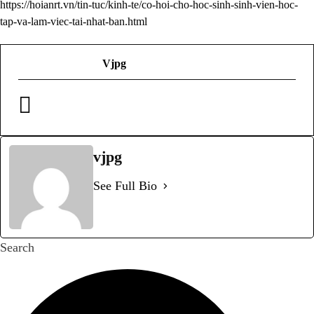
https://hoianrt.vn/tin-tuc/kinh-te/co-hoi-cho-hoc-sinh-sinh-vien-hoc-
tap-va-lam-viec-tai-nhat-ban.html
Vjpg
vjpg
See Full Bio
Search