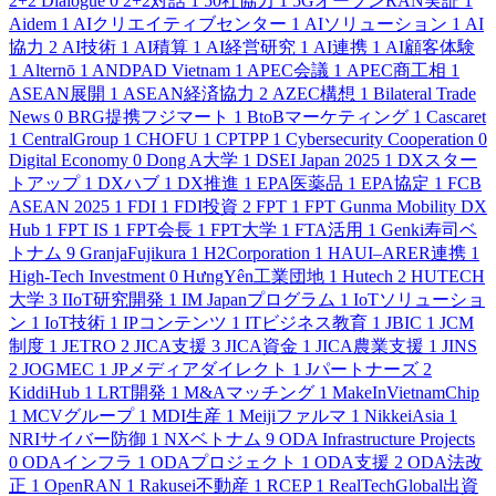
2+2 Dialogue
0
2+2対話
1
50社協力
1
5GオープンRAN実証
1
Aidem
1
AIクリエイティブセンター
1
AIソリューション
1
AI
協力
2
AI技術
1
AI積算
1
AI経営研究
1
AI連携
1
AI顧客体験
1
Alternō
1
ANDPAD Vietnam
1
APEC会議
1
APEC商工相
1
ASEAN展開
1
ASEAN経済協力
2
AZEC構想
1
Bilateral Trade
News
0
BRG提携フジマート
1
BtoBマーケティング
1
Cascaret
1
CentralGroup
1
CHOFU
1
CPTPP
1
Cybersecurity Cooperation
0
Digital Economy
0
Dong A大学
1
DSEI Japan 2025
1
DXスター
トアップ
1
DXハブ
1
DX推進
1
EPA医薬品
1
EPA協定
1
FCB
ASEAN 2025
1
FDI
1
FDI投資
2
FPT
1
FPT Gunma Mobility DX
Hub
1
FPT IS
1
FPT会長
1
FPT大学
1
FTA活用
1
Genki寿司ベ
トナム
9
GranjaFujikura
1
H2Corporation
1
HAUI–ARER連携
1
High-Tech Investment
0
HưngYên工業団地
1
Hutech
2
HUTECH
大学
3
IIoT研究開発
1
IM Japanプログラム
1
IoTソリューショ
ン
1
IoT技術
1
IPコンテンツ
1
ITビジネス教育
1
JBIC
1
JCM
制度
1
JETRO
2
JICA支援
3
JICA資金
1
JICA農業支援
1
JINS
2
JOGMEC
1
JPメディアダイレクト
1
Jパートナーズ
2
KiddiHub
1
LRT開発
1
M&Aマッチング
1
MakeInVietnamChip
1
MCVグループ
1
MDI生産
1
Meijiファルマ
1
NikkeiAsia
1
NRIサイバー防御
1
NXベトナム
9
ODA Infrastructure Projects
0
ODAインフラ
1
ODAプロジェクト
1
ODA支援
2
ODA法改
正
1
OpenRAN
1
Rakusei不動産
1
RCEP
1
RealTechGlobal出資