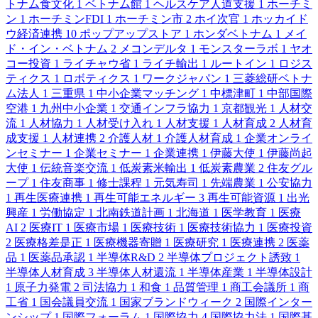
トナム食文化
1
ベトナム館
1
ヘルスケア人道支援
1
ホーチミ
ン
1
ホーチミンFDI
1
ホーチミン市
2
ホイ次官
1
ホッカイド
ウ経済連携
10
ポップアップストア
1
ホンダベトナム
1
メイ
ド・イン・ベトナム
2
メコンデルタ
1
モンスターラボ
1
ヤオ
コー投資
1
ライチャウ省
1
ライチ輸出
1
ルートイン
1
ロジス
ティクス
1
ロボティクス
1
ワークジャパン
1
三菱総研ベトナ
ム法人
1
三重県
1
中小企業マッチング
1
中標津町
1
中部国際
空港
1
九州中小企業
1
交通インフラ協力
1
京都観光
1
人材交
流
1
人材協力
1
人材受け入れ
1
人材支援
1
人材育成
2
人材育
成支援
1
人材連携
2
介護人材
1
介護人材育成
1
企業オンライ
ンセミナー
1
企業セミナー
1
企業連携
1
伊藤大使
1
伊藤尚起
大使
1
伝統音楽交流
1
低炭素米輸出
1
低炭素農業
2
住友グル
ープ
1
住友商事
1
修士課程
1
元気寿司
1
先端農業
1
公安協力
1
再生医療連携
1
再生可能エネルギー
3
再生可能資源
1
出光
興産
1
労働協定
1
北南鉄道計画
1
北海道
1
医学教育
1
医療
AI
2
医療IT
1
医療市場
1
医療技術
1
医療技術協力
1
医療投資
2
医療格差是正
1
医療機器寄贈
1
医療研究
1
医療連携
2
医薬
品
1
医薬品承認
1
半導体R&D
2
半導体プロジェクト誘致
1
半導体人材育成
3
半導体人材還流
1
半導体産業
1
半導体設計
1
原子力発電
2
司法協力
1
和食
1
品質管理
1
商工会議所
1
商
工省
1
国会議員交流
1
国家ブランドウィーク
2
国際インター
ンシップ
1
国際フォーラム
1
国際協力
4
国際協力法
1
国際基