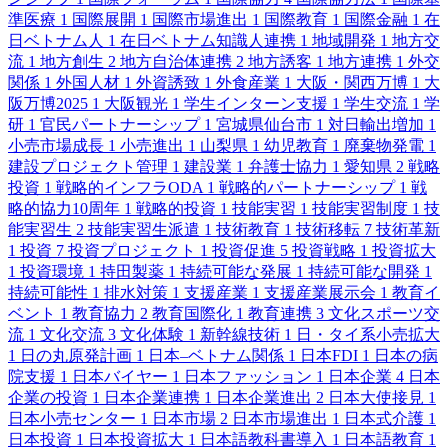
準医療
1
国際展開
1
国際市場進出
1
国際教育
1
国際金融
1
在
日ベトナム人
1
在日ベトナム知識人連携
1
地域開発
1
地方交
流
1
地方創生
2
地方自治体連携
2
地方誘客
1
地方連携
1
外交
関係
1
外国人材
1
外資誘致
1
外食産業
1
大阪・関西万博
1
大
阪万博2025
1
大阪観光
1
学生インターン支援
1
学生交流
1
学
研
1
官民パートナーシップ
1
宮城県仙台市
1
対日輸出増加
1
小売市場成長
1
小売進出
1
山梨県
1
幼児教育
1
廃棄物発電
1
建設プロジェクト管理
1
建設業
1
弁護士協力
1
愛知県
2
戦略
投資
1
戦略的インフラODA
1
戦略的パートナーシップ
1
戦
略的協力10周年
1
戦略的投資
1
技能実習
1
技能実習制度
1
技
能実習生
2
技能実習生派遣
1
技術教育
1
技術移転
7
技術革新
1
投資
7
投資プロジェクト
1
投資促進
5
投資戦略
1
投資拡大
1
投資環境
1
持田製薬
1
持続可能な発展
1
持続可能な開発
1
持続可能性
1
排水対策
1
支援産業
1
支援産業展示会
1
教育イ
ベント
1
教育協力
2
教育国際化
1
教育連携
3
文化スポーツ交
流
1
文化交流
3
文化体験
1
新幹線技術
1
日・タイ系小売拡大
1
日の丸原発計画
1
日本–ベトナム関係
1
日本FDI
1
日本の病
院支援
1
日本バイヤー
1
日本ファッション
1
日本企業
4
日本
企業の投資
1
日本企業連携
1
日本企業進出
2
日本大使接見
1
日本小売センター
1
日本市場
2
日本市場進出
1
日本式介護
1
日本投資
1
日本投資拡大
1
日本語教科書導入
1
日本語教育
1