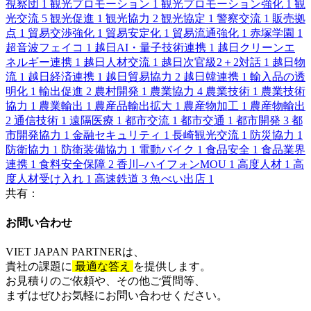
視察団
1
観光プロモーション
1
観光プロモーション強化
1
観
光交流
5
観光促進
1
観光協力
2
観光協定
1
警察交流
1
販売拠
点
1
貿易交渉強化
1
貿易安定化
1
貿易流通強化
1
赤塚学園
1
超音波フェイコ
1
越日AI・量子技術連携
1
越日クリーンエ
ネルギー連携
1
越日人材交流
1
越日次官級2＋2対話
1
越日物
流
1
越日経済連携
1
越日貿易協力
2
越日韓連携
1
輸入品の透
明化
1
輸出促進
2
農村開発
1
農業協力
4
農業技術
1
農業技術
協力
1
農業輸出
1
農産品輸出拡大
1
農産物加工
1
農産物輸出
2
通信技術
1
遠隔医療
1
都市交流
1
都市交通
1
都市開発
3
都
市開発協力
1
金融セキュリティ
1
長崎観光交流
1
防災協力
1
防衛協力
1
防衛装備協力
1
電動バイク
1
食品安全
1
食品業界
連携
1
食料安全保障
2
香川–ハイフォンMOU
1
高度人材
1
高
度人材受け入れ
1
高速鉄道
3
魚べい出店
1
共有：
お問い合わせ​
VIET JAPAN PARTNER
は、
貴社の課題に
最適な答え
を提供します。
お見積りのご依頼や、その他ご質問等、​
まずはぜひお気軽にお問い合わせください。​