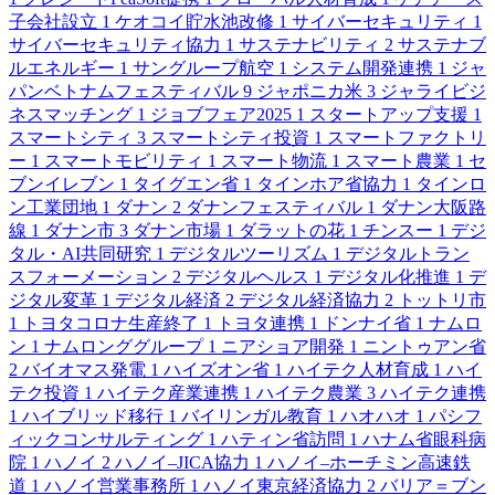
子会社設立
1
ケオコイ貯水池改修
1
サイバーセキュリティ
1
サイバーセキュリティ協力
1
サステナビリティ
2
サステナブ
ルエネルギー
1
サングループ航空
1
システム開発連携
1
ジャ
パンベトナムフェスティバル
9
ジャポニカ米
3
ジャライビジ
ネスマッチング
1
ジョブフェア2025
1
スタートアップ支援
1
スマートシティ
3
スマートシティ投資
1
スマートファクトリ
ー
1
スマートモビリティ
1
スマート物流
1
スマート農業
1
セ
ブンイレブン
1
タイグエン省
1
タインホア省協力
1
タインロ
ン工業団地
1
ダナン
2
ダナンフェスティバル
1
ダナン大阪路
線
1
ダナン市
3
ダナン市場
1
ダラットの花
1
チンスー
1
デジ
タル・AI共同研究
1
デジタルツーリズム
1
デジタルトラン
スフォーメーション
2
デジタルヘルス
1
デジタル化推進
1
デ
ジタル変革
1
デジタル経済
2
デジタル経済協力
2
トットリ市
1
トヨタコロナ生産終了
1
トヨタ連携
1
ドンナイ省
1
ナムロ
ン
1
ナムロンググループ
1
ニアショア開発
1
ニントゥアン省
2
バイオマス発電
1
ハイズオン省
1
ハイテク人材育成
1
ハイ
テク投資
1
ハイテク産業連携
1
ハイテク農業
3
ハイテク連携
1
ハイブリッド移行
1
バイリンガル教育
1
ハオハオ
1
パシフ
ィックコンサルティング
1
ハティン省訪問
1
ハナム省眼科病
院
1
ハノイ
2
ハノイ–JICA協力
1
ハノイ–ホーチミン高速鉄
道
1
ハノイ営業事務所
1
ハノイ東京経済協力
2
バリア＝ブン