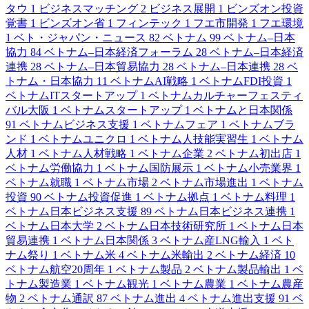
タウ
1
ビジネスマッチング
2
ビジネス展開
1
ビンズオン投資
覚書
1
ビンズオン省
1
フィンテック
1
フエ市開発
1
フエ環境
1
ベト・ジャパン・ニュース
82
ベトナム
99
ベトナム–日本
協力
84
ベトナム–日本経済フォーラム
28
ベトナム–日本経済
連携
28
ベトナム–日本貿易協力
28
ベトナム–日本連携
28
ベ
トナム・日本協力
11
ベトナムAI戦略
1
ベトナムFDI投資
1
ベトナムITスタートアップ
1
ベトナムカルチャーフェスティ
バル大阪
1
ベトナムスタートアップ
1
ベトナムと日本関係
91
ベトナムビジネス支援
1
ベトナムフェア
1
ベトナムブラ
ンド
1
ベトナムユニクロ
1
ベトナム人技能実習生
1
ベトナム
人材
1
ベトナム人材戦略
1
ベトナム企業
2
ベトナム初出店
1
ベトナム労働協力
1
ベトナム国防展示
1
ベトナム小売業界
1
ベトナム就職
1
ベトナム市場
2
ベトナム市場進出
1
ベトナム
投資
90
ベトナム投資促進
1
ベトナム拠点
1
ベトナム料理
1
ベトナム日本ビジネス支援
89
ベトナム日本ビジネス連携
1
ベトナム日本大学
2
ベトナム日本技術研究所
1
ベトナム日本
貿易連携
1
ベトナム日本関係
3
ベトナム産LNG輸入
1
ベト
ナム祭り
1
ベトナム米
4
ベトナム米輸出
2
ベトナム経済
10
ベトナム航空20周年
1
ベトナム製品
2
ベトナム製品輸出
1
ベ
トナム製造業
1
ベトナム観光
1
ベトナム農業
1
ベトナム農産
物
2
ベトナム通訳
87
ベトナム進出
4
ベトナム進出支援
91
ベ