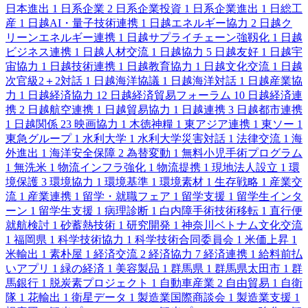
日本進出
1
日系企業
2
日系企業投資
1
日系企業進出
1
日総工
産
1
日越AI・量子技術連携
1
日越エネルギー協力
2
日越ク
リーンエネルギー連携
1
日越サプライチェーン強靱化
1
日越
ビジネス連携
1
日越人材交流
1
日越協力
5
日越友好
1
日越宇
宙協力
1
日越技術連携
1
日越教育協力
1
日越文化交流
1
日越
次官級2＋2対話
1
日越海洋協議
1
日越海洋対話
1
日越産業協
力
1
日越経済協力
12
日越経済貿易フォーラム
10
日越経済連
携
2
日越航空連携
1
日越貿易協力
1
日越連携
3
日越都市連携
1
日越関係
23
映画協力
1
木徳神糧
1
東アジア連携
1
東ソー
1
東急グループ
1
水利大学
1
水利大学災害対話
1
法律交流
1
海
外進出
1
海洋安全保障
2
為替変動
1
無料小児手術プログラム
1
無洗米
1
物流インフラ強化
1
物流提携
1
現地法人設立
1
環
境保護
3
環境協力
1
環境基準
1
環境素材
1
生存戦略
1
産業交
流
1
産業連携
1
留学・就職フェア
1
留学支援
1
留学生インタ
ーン
1
留学生支援
1
病理診断
1
白内障手術技術移転
1
直行便
就航検討
1
砂蓄熱技術
1
研究開発
1
神奈川ベトナム文化交流
1
福岡県
1
科学技術協力
1
科学技術合同委員会
1
米価上昇
1
米輸出
1
素朴屋
1
経済交流
2
経済協力
7
経済連携
1
給料前払
いアプリ
1
緑の経済
1
美容製品
1
群馬県
1
群馬県太田市
1
群
馬銀行
1
脱炭素プロジェクト
1
自動車産業
2
自由貿易
1
自衛
隊
1
花輸出
1
衛星データ
1
製造業国際商談会
1
製造業支援
1