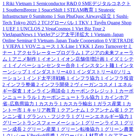
1
Riki Vietnam
1
Semiconductor R&D
0
SMEデジタルコネクト
1
SouthernBreeze
1
SpaceShift
1
STEAM教育
1
Strategic
Infrastructure
0
Sumitomo
1
Sun PhuQuoc Airways設立
1
Sushi-
Tech Tokyo 2025
2
TCJグローバル
1
TKV
1
Tuyên Quang Shop
1
UEF
1
UNCLOS
2
VegaCosmos
1
Viet Biz Tour
2
VietJapanNews
1
VietJetアジア太平洋拡大
1
Vietnam–Japan
Online Seminar
0
Vietnam–Japan Trade Cooperation
0
VIETRADE
1
VJEPA
1
VOVニュース
1
X-Line
1
YKK
1
Zero Turnoverセミ
ナー
1
アクセラレータープログラム
1
アジアの未来フォーラ
ム
1
アニメ制作
1
イオン
1
イオン店舗倍増計画
1
イズミシテ
ィ
1
イノベーションセンター合弁
1
インスタント麺
1
インタ
ーンシップ
1
インダストリー4.0
1
インダストリー4.0ソリュ
ーション
1
インド太平洋戦略
1
インフラ協力
1
インフラ投資
2
インフラ整備
2
インフラ開発
2
ヴィーガンコスメ
1
エネル
ギー探査
1
オンライン商談会
1
カーボンクレジット
1
カーボ
ンニュートラル
1
カーボンニュートラル協力
1
カインホア
省–広島県協力
1
カスカラ
1
カスカラ輸出
1
ガラス産業
1
カ
ントー市
1
キャリア教育
1
クアンナム
1
クアンナム省
1
クア
ンニン省
1
グランハ・フジクラ
1
グリーンエネルギー協力
1
グリーントランスフォーメーション
1
グリーンライス
1
グリ
ーン成長
2
グリーン産業
1
グリーン転換協力
1
グリーン農業
1
クレシードPeaSoft提携
1
グローバル人材育成
1
ケアアース