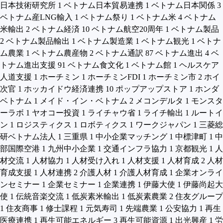
日本技術研究所
1
ベトナム日本貿易連携
1
ベトナム日本関係
3
ベトナム産LNG輸入
1
ベトナム祭り
1
ベトナム米
4
ベトナム
米輸出
2
ベトナム経済
10
ベトナム航空20周年
1
ベトナム製品
2
ベトナム製品輸出
1
ベトナム製造業
1
ベトナム観光
1
ベトナ
ム農業
1
ベトナム農産物
2
ベトナム通訳
87
ベトナム進出
4
ベ
トナム進出支援
91
ベトナム食文化
1
ベトナム館
1
ヘルスケア
人道支援
1
ホーチミン
1
ホーチミンFDI
1
ホーチミン市
2
ホイ
次官
1
ホッカイドウ経済連携
10
ポップアップストア
1
ホンダ
ベトナム
1
メイド・イン・ベトナム
2
メコンデルタ
1
モンスタ
ーラボ
1
ヤオコー投資
1
ライチャウ省
1
ライチ輸出
1
ルートイ
ン
1
ロジスティクス
1
ロボティクス
1
ワークジャパン
1
三菱総
研ベトナム法人
1
三重県
1
中小企業マッチング
1
中標津町
1
中
部国際空港
1
九州中小企業
1
交通インフラ協力
1
京都観光
1
人
材交流
1
人材協力
1
人材受け入れ
1
人材支援
1
人材育成
2
人材
育成支援
1
人材連携
2
介護人材
1
介護人材育成
1
企業オンライ
ンセミナー
1
企業セミナー
1
企業連携
1
伊藤大使
1
伊藤尚起大
使
1
伝統音楽交流
1
低炭素米輸出
1
低炭素農業
2
住友グループ
1
住友商事
1
修士課程
1
元気寿司
1
先端農業
1
公安協力
1
再生
医療連携
1
再生可能エネルギー
3
再生可能資源
1
出光興産
1
労