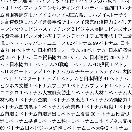
3
ハイテク連携
1
ハイブリッド移行
1
バイリンガル教育
1
ハオ
ハオ
1
パシフィックコンサルティング
1
ハティン省訪問
1
ハナ
ム省眼科病院
1
ハノイ
2
ハノイ–JICA協力
1
ハノイ–ホーチミ
ン高速鉄道
1
ハノイ営業事務所
1
ハノイ東京経済協力
2
バリア
＝ブンタウ
1
ビジネスマッチング
2
ビジネス展開
1
ビンズオン
投資覚書
1
ビンズオン省
1
フィンテック
1
フエ市開発
1
フエ環
境
1
ベト・ジャパン・ニュース
82
ベトナム
99
ベトナム–日本
協力
84
ベトナム–日本経済フォーラム
28
ベトナム–日本経済連
携
28
ベトナム–日本貿易協力
28
ベトナム–日本連携
28
ベトナ
ム・日本協力
11
ベトナムAI戦略
1
ベトナムFDI投資
1
ベトナ
ムITスタートアップ
1
ベトナムカルチャーフェスティバル大阪
1
ベトナムスタートアップ
1
ベトナムと日本関係
91
ベトナム
ビジネス支援
1
ベトナムフェア
1
ベトナムブランド
1
ベトナム
ユニクロ
1
ベトナム人技能実習生
1
ベトナム人材
1
ベトナム人
材戦略
1
ベトナム企業
2
ベトナム初出店
1
ベトナム労働協力
1
ベトナム国防展示
1
ベトナム小売業界
1
ベトナム就職
1
ベトナ
ム市場
2
ベトナム市場進出
1
ベトナム投資
90
ベトナム投資促
進
1
ベトナム拠点
1
ベトナム料理
1
ベトナム日本ビジネス支援
89
ベトナム日本ビジネス連携
1
ベトナム日本大学
2
ベトナム