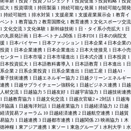
術革新
1
投資
7
投資プロジェクト
1
投資促進
5
投資戦略
1
投資
拡大
1
投資環境
1
持田製薬
1
持続可能な発展
1
持続可能な開発
1
持続可能性
1
排水対策
1
支援産業
1
支援産業展示会
1
教育イ
ベント
1
教育協力
2
教育国際化
1
教育連携
3
文化スポーツ交流
1
文化交流
3
文化体験
1
新幹線技術
1
日・タイ系小売拡大
1
日
の丸原発計画
1
日本–ベトナム関係
1
日本FDI
1
日本の病院支
援
1
日本バイヤー
1
日本ファッション
1
日本企業
4
日本企業の
投資
1
日本企業連携
1
日本企業進出
2
日本大使接見
1
日本小売
センター
1
日本市場
2
日本市場進出
1
日本式介護
1
日本投資
1
日本投資拡大
1
日本語教科書導入
1
日本語教育
1
日本進出
1
日
系企業
2
日系企業投資
1
日系企業進出
1
日総工産
1
日越AI・
量子技術連携
1
日越エネルギー協力
2
日越クリーンエネルギー
連携
1
日越サプライチェーン強靱化
1
日越ビジネス連携
1
日越
人材交流
1
日越協力
5
日越友好
1
日越宇宙協力
1
日越技術連携
1
日越教育協力
1
日越文化交流
1
日越次官級2＋2対話
1
日越海
洋協議
1
日越海洋対話
1
日越産業協力
1
日越経済協力
12
日越
経済貿易フォーラム
10
日越経済連携
2
日越航空連携
1
日越貿
易協力
1
日越連携
3
日越都市連携
1
日越関係
23
映画協力
1
木
徳神糧
1
東アジア連携
1
東ソー
1
東急グループ
1
水利大学
1
水