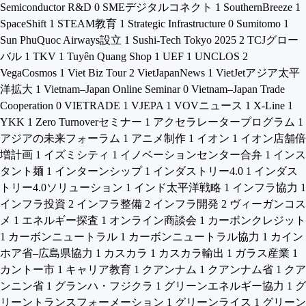
Semiconductor R&D
0
SMEデジタルコネクト
1
SouthernBreeze
1
SpaceShift
1
STEAM教育
1
Strategic Infrastructure
0
Sumitomo
1
Sun PhuQuoc Airways設立
1
Sushi-Tech Tokyo 2025
2
TCJグロー
バル
1
TKV
1
Tuyên Quang Shop
1
UEF
1
UNCLOS
2
VegaCosmos
1
Viet Biz Tour
2
VietJapanNews
1
VietJetアジア太平
洋拡大
1
Vietnam–Japan Online Seminar
0
Vietnam–Japan Trade
Cooperation
0
VIETRADE
1
VJEPA
1
VOVニュース
1
X-Line
1
YKK
1
Zero Turnoverセミナー
1
アクセラレータープログラム
1
アジアの未来フォーラム
1
アニメ制作
1
イオン
1
イオン店舗倍
増計画
1
イズミシティ
1
イノベーションセンター合弁
1
インス
タント麺
1
インターンシップ
1
インダストリー4.0
1
インダス
トリー4.0ソリューション
1
インド太平洋戦略
1
インフラ協力
1
インフラ投資
2
インフラ整備
2
インフラ開発
2
ヴィーガンコス
メ
1
エネルギー探査
1
オンライン商談会
1
カーボンクレジット
1
カーボンニュートラル
1
カーボンニュートラル協力
1
カイン
ホア省–広島県協力
1
カスカラ
1
カスカラ輸出
1
ガラス産業
1
カントー市
1
キャリア教育
1
クアンナム
1
クアンナム省
1
クア
ンニン省
1
グランハ・フジクラ
1
グリーンエネルギー協力
1
グ
リーントランスフォーメーション
1
グリーンライス
1
グリーン