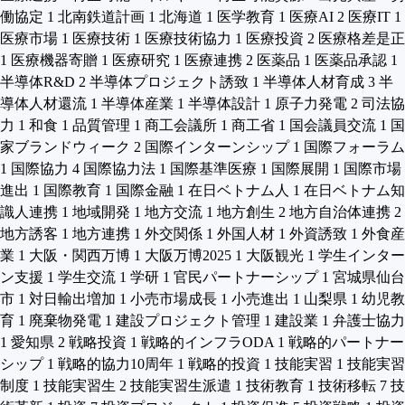
働協定
1
北南鉄道計画
1
北海道
1
医学教育
1
医療AI
2
医療IT
1
医療市場
1
医療技術
1
医療技術協力
1
医療投資
2
医療格差是正
1
医療機器寄贈
1
医療研究
1
医療連携
2
医薬品
1
医薬品承認
1
半導体R&D
2
半導体プロジェクト誘致
1
半導体人材育成
3
半
導体人材還流
1
半導体産業
1
半導体設計
1
原子力発電
2
司法協
力
1
和食
1
品質管理
1
商工会議所
1
商工省
1
国会議員交流
1
国
家ブランドウィーク
2
国際インターンシップ
1
国際フォーラム
1
国際協力
4
国際協力法
1
国際基準医療
1
国際展開
1
国際市場
進出
1
国際教育
1
国際金融
1
在日ベトナム人
1
在日ベトナム知
識人連携
1
地域開発
1
地方交流
1
地方創生
2
地方自治体連携
2
地方誘客
1
地方連携
1
外交関係
1
外国人材
1
外資誘致
1
外食産
業
1
大阪・関西万博
1
大阪万博2025
1
大阪観光
1
学生インター
ン支援
1
学生交流
1
学研
1
官民パートナーシップ
1
宮城県仙台
市
1
対日輸出増加
1
小売市場成長
1
小売進出
1
山梨県
1
幼児教
育
1
廃棄物発電
1
建設プロジェクト管理
1
建設業
1
弁護士協力
1
愛知県
2
戦略投資
1
戦略的インフラODA
1
戦略的パートナー
シップ
1
戦略的協力10周年
1
戦略的投資
1
技能実習
1
技能実習
制度
1
技能実習生
2
技能実習生派遣
1
技術教育
1
技術移転
7
技