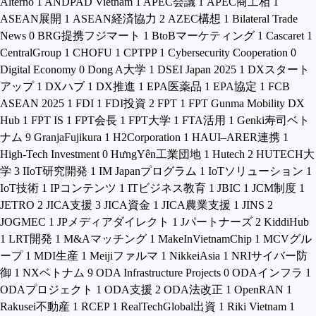
Alternō
1
ANDPAD Vietnam
1
APEC会議
1
APEC商工相
1
ASEAN展開
1
ASEAN経済協力
2
AZEC構想
1
Bilateral Trade
News
0
BRG提携フジマート
1
BtoBマーケティング
1
Cascaret
1
CentralGroup
1
CHOFU
1
CPTPP
1
Cybersecurity Cooperation
0
Digital Economy
0
Dong A大学
1
DSEI Japan 2025
1
DXスタート
アップ
1
DXハブ
1
DX推進
1
EPA医薬品
1
EPA協定
1
FCB
ASEAN 2025
1
FDI
1
FDI投資
2
FPT
1
FPT Gunma Mobility DX
Hub
1
FPT IS
1
FPT会長
1
FPT大学
1
FTA活用
1
Genki寿司ベト
ナム
9
GranjaFujikura
1
H2Corporation
1
HAUI–ARER連携
1
High-Tech Investment
0
HưngYên工業団地
1
Hutech
2
HUTECH大
学
3
IIoT研究開発
1
IM Japanプログラム
1
IoTソリューション
1
IoT技術
1
IPコンテンツ
1
ITビジネス教育
1
JBIC
1
JCM制度
1
JETRO
2
JICA支援
3
JICA資金
1
JICA農業支援
1
JINS
2
JOGMEC
1
JPメディアダイレクト
1
Jパートナーズ
2
KiddiHub
1
LRT開発
1
M&Aマッチング
1
MakeInVietnamChip
1
MCVグル
ープ
1
MDI生産
1
Meijiファルマ
1
NikkeiAsia
1
NRIサイバー防
御
1
NXベトナム
9
ODA Infrastructure Projects
0
ODAインフラ
1
ODAプロジェクト
1
ODA支援
2
ODA法改正
1
OpenRAN
1
Rakusei不動産
1
RCEP
1
RealTechGlobal出資
1
Riki Vietnam
1