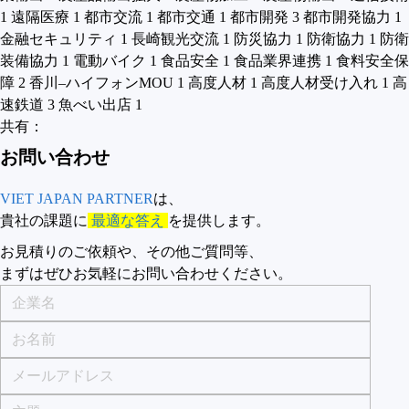
1
遠隔医療
1
都市交流
1
都市交通
1
都市開発
3
都市開発協力
1
金融セキュリティ
1
長崎観光交流
1
防災協力
1
防衛協力
1
防衛
装備協力
1
電動バイク
1
食品安全
1
食品業界連携
1
食料安全保
障
2
香川–ハイフォンMOU
1
高度人材
1
高度人材受け入れ
1
高
速鉄道
3
魚べい出店
1
共有：
お問い合わせ​
VIET JAPAN PARTNER
は、
貴社の課題に
最適な答え
を提供します。
お見積りのご依頼や、その他ご質問等、​
まずはぜひお気軽にお問い合わせください。​