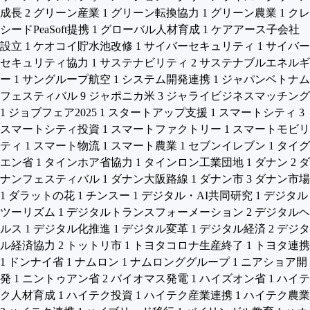
成長
2
グリーン産業
1
グリーン転換協力
1
グリーン農業
1
クレ
シードPeaSoft提携
1
グローバル人材育成
1
ケアアース子会社
設立
1
ケオコイ貯水池改修
1
サイバーセキュリティ
1
サイバー
セキュリティ協力
1
サステナビリティ
2
サステナブルエネルギ
ー
1
サングループ航空
1
システム開発連携
1
ジャパンベトナム
フェスティバル
9
ジャポニカ米
3
ジャライビジネスマッチング
1
ジョブフェア2025
1
スタートアップ支援
1
スマートシティ
3
スマートシティ投資
1
スマートファクトリー
1
スマートモビリ
ティ
1
スマート物流
1
スマート農業
1
セブンイレブン
1
タイグ
エン省
1
タインホア省協力
1
タインロン工業団地
1
ダナン
2
ダ
ナンフェスティバル
1
ダナン大阪路線
1
ダナン市
3
ダナン市場
1
ダラットの花
1
チンスー
1
デジタル・AI共同研究
1
デジタル
ツーリズム
1
デジタルトランスフォーメーション
2
デジタルヘ
ルス
1
デジタル化推進
1
デジタル変革
1
デジタル経済
2
デジタ
ル経済協力
2
トットリ市
1
トヨタコロナ生産終了
1
トヨタ連携
1
ドンナイ省
1
ナムロン
1
ナムロンググループ
1
ニアショア開
発
1
ニントゥアン省
2
バイオマス発電
1
ハイズオン省
1
ハイテ
ク人材育成
1
ハイテク投資
1
ハイテク産業連携
1
ハイテク農業