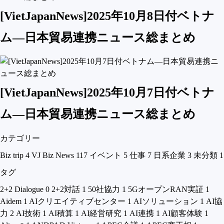
[VietJapanNews]2025年10月8日付ベトナ
ム―日本貿易連携ニュース総まとめ
[VietJapanNews]2025年10月7日付ベトナ
ム―日本貿易連携ニュース総まとめ
カテゴリー
Biz trip
4
VJ Biz News
117
イベント
5
仕事
7
日系企業
3
未分類
1
タグ
2+2 Dialogue
0
2+2対話
1
50社協力
1
5GオープンRAN実証
1
Aidem
1
AIクリエイティブセンター
1
AIソリューション
1
AI協
力
2
AI技術
1
AI積算
1
AI経営研究
1
AI連携
1
AI顧客体験
1