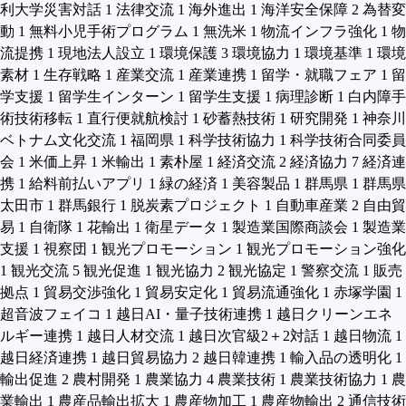
利大学災害対話
1
法律交流
1
海外進出
1
海洋安全保障
2
為替変
動
1
無料小児手術プログラム
1
無洗米
1
物流インフラ強化
1
物
流提携
1
現地法人設立
1
環境保護
3
環境協力
1
環境基準
1
環境
素材
1
生存戦略
1
産業交流
1
産業連携
1
留学・就職フェア
1
留
学支援
1
留学生インターン
1
留学生支援
1
病理診断
1
白内障手
術技術移転
1
直行便就航検討
1
砂蓄熱技術
1
研究開発
1
神奈川
ベトナム文化交流
1
福岡県
1
科学技術協力
1
科学技術合同委員
会
1
米価上昇
1
米輸出
1
素朴屋
1
経済交流
2
経済協力
7
経済連
携
1
給料前払いアプリ
1
緑の経済
1
美容製品
1
群馬県
1
群馬県
太田市
1
群馬銀行
1
脱炭素プロジェクト
1
自動車産業
2
自由貿
易
1
自衛隊
1
花輸出
1
衛星データ
1
製造業国際商談会
1
製造業
支援
1
視察団
1
観光プロモーション
1
観光プロモーション強化
1
観光交流
5
観光促進
1
観光協力
2
観光協定
1
警察交流
1
販売
拠点
1
貿易交渉強化
1
貿易安定化
1
貿易流通強化
1
赤塚学園
1
超音波フェイコ
1
越日AI・量子技術連携
1
越日クリーンエネ
ルギー連携
1
越日人材交流
1
越日次官級2＋2対話
1
越日物流
1
越日経済連携
1
越日貿易協力
2
越日韓連携
1
輸入品の透明化
1
輸出促進
2
農村開発
1
農業協力
4
農業技術
1
農業技術協力
1
農
業輸出
1
農産品輸出拡大
1
農産物加工
1
農産物輸出
2
通信技術