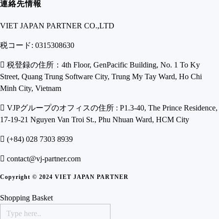
連絡先情報
VIET JAPAN PARTNER CO.,LTD
税コード: 0315308630
税登録の住所：4th Floor, GenPacific Building, No. 1 To Ky
Street, Quang Trung Software City, Trung My Tay Ward, Ho Chi
Minh City, Vietnam
VJPグループのオフィスの住所 : P1.3-40, The Prince Residence,
17-19-21 Nguyen Van Troi St., Phu Nhuan Ward, HCM City
(+84) 028 7303 8939
contact@vj-partner.com
Copyright © 2024 VIET JAPAN PARTNER
Shopping Basket