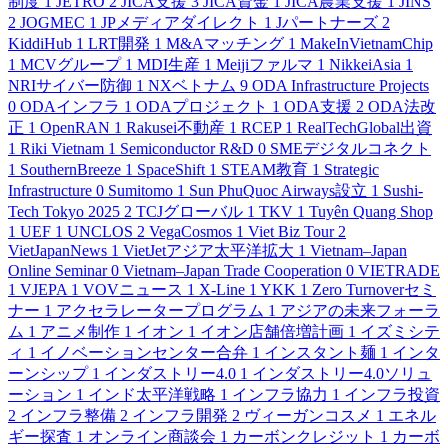
制度
1
JETRO
2
JICA支援
3
JICA資金
1
JICA農業支援
1
JINS
2
JOGMEC
1
JPメディアダイレクト
1
Jパートナーズ
2
KiddiHub
1
LRT開発
1
M&Aマッチング
1
MakeInVietnamChip
1
MCVグループ
1
MDI生産
1
Meijiファルマ
1
NikkeiAsia
1
NRIサイバー防御
1
NXベトナム
9
ODA Infrastructure Projects
0
ODAインフラ
1
ODAプロジェクト
1
ODA支援
2
ODA法改
正
1
OpenRAN
1
Rakusei不動産
1
RCEP
1
RealTechGlobal出資
1
Riki Vietnam
1
Semiconductor R&D
0
SMEデジタルコネクト
1
SouthernBreeze
1
SpaceShift
1
STEAM教育
1
Strategic
Infrastructure
0
Sumitomo
1
Sun PhuQuoc Airways設立
1
Sushi-
Tech Tokyo 2025
2
TCJグローバル
1
TKV
1
Tuyên Quang Shop
1
UEF
1
UNCLOS
2
VegaCosmos
1
Viet Biz Tour
2
VietJapanNews
1
VietJetアジア太平洋拡大
1
Vietnam–Japan
Online Seminar
0
Vietnam–Japan Trade Cooperation
0
VIETRADE
1
VJEPA
1
VOVニュース
1
X-Line
1
YKK
1
Zero Turnoverセミ
ナー
1
アクセラレータープログラム
1
アジアの未来フォーラ
ム
1
アニメ制作
1
イオン
1
イオン店舗倍増計画
1
イズミシテ
ィ
1
イノベーションセンター合弁
1
インスタント麺
1
インタ
ーンシップ
1
インダストリー4.0
1
インダストリー4.0ソリュ
ーション
1
インド太平洋戦略
1
インフラ協力
1
インフラ投資
2
インフラ整備
2
インフラ開発
2
ヴィーガンコスメ
1
エネル
ギー探査
1
オンライン商談会
1
カーボンクレジット
1
カーボ