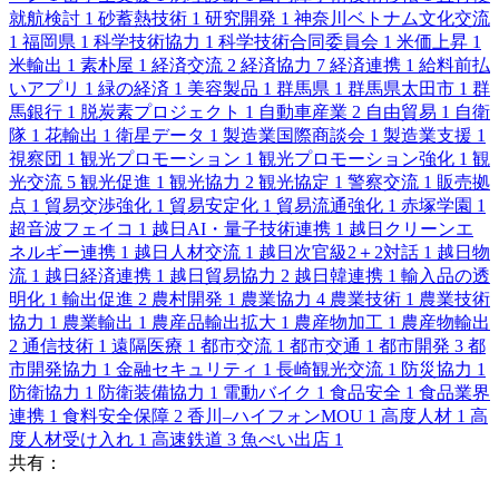
就航検討
1
砂蓄熱技術
1
研究開発
1
神奈川ベトナム文化交流
1
福岡県
1
科学技術協力
1
科学技術合同委員会
1
米価上昇
1
米輸出
1
素朴屋
1
経済交流
2
経済協力
7
経済連携
1
給料前払
いアプリ
1
緑の経済
1
美容製品
1
群馬県
1
群馬県太田市
1
群
馬銀行
1
脱炭素プロジェクト
1
自動車産業
2
自由貿易
1
自衛
隊
1
花輸出
1
衛星データ
1
製造業国際商談会
1
製造業支援
1
視察団
1
観光プロモーション
1
観光プロモーション強化
1
観
光交流
5
観光促進
1
観光協力
2
観光協定
1
警察交流
1
販売拠
点
1
貿易交渉強化
1
貿易安定化
1
貿易流通強化
1
赤塚学園
1
超音波フェイコ
1
越日AI・量子技術連携
1
越日クリーンエ
ネルギー連携
1
越日人材交流
1
越日次官級2＋2対話
1
越日物
流
1
越日経済連携
1
越日貿易協力
2
越日韓連携
1
輸入品の透
明化
1
輸出促進
2
農村開発
1
農業協力
4
農業技術
1
農業技術
協力
1
農業輸出
1
農産品輸出拡大
1
農産物加工
1
農産物輸出
2
通信技術
1
遠隔医療
1
都市交流
1
都市交通
1
都市開発
3
都
市開発協力
1
金融セキュリティ
1
長崎観光交流
1
防災協力
1
防衛協力
1
防衛装備協力
1
電動バイク
1
食品安全
1
食品業界
連携
1
食料安全保障
2
香川–ハイフォンMOU
1
高度人材
1
高
度人材受け入れ
1
高速鉄道
3
魚べい出店
1
共有：