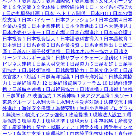
ベント
1
教育協力
2
教育国際化
1
教育連携
3
文化スポーツ交
流
1
文化交流
3
文化体験
1
新幹線技術
1
日・タイ系小売拡大
1
日の丸原発計画
1
日本–ベトナム関係
1
日本FDI
1
日本の病
院支援
1
日本バイヤー
1
日本ファッション
1
日本企業
4
日本
企業の投資
1
日本企業連携
1
日本企業進出
2
日本大使接見
1
日本小売センター
1
日本市場
2
日本市場進出
1
日本式介護
1
日本投資
1
日本投資拡大
1
日本語教科書導入
1
日本語教育
1
日本進出
1
日系企業
2
日系企業投資
1
日系企業進出
1
日総工
産
1
日越AI・量子技術連携
1
日越エネルギー協力
2
日越ク
リーンエネルギー連携
1
日越サプライチェーン強靱化
1
日越
ビジネス連携
1
日越人材交流
1
日越協力
5
日越友好
1
日越宇
宙協力
1
日越技術連携
1
日越教育協力
1
日越文化交流
1
日越
次官級2＋2対話
1
日越海洋協議
1
日越海洋対話
1
日越産業協
力
1
日越経済協力
12
日越経済貿易フォーラム
10
日越経済連
携
2
日越航空連携
1
日越貿易協力
1
日越連携
3
日越都市連携
1
日越関係
23
映画協力
1
木徳神糧
1
東アジア連携
1
東ソー
1
東急グループ
1
水利大学
1
水利大学災害対話
1
法律交流
1
海
外進出
1
海洋安全保障
2
為替変動
1
無料小児手術プログラム
1
無洗米
1
物流インフラ強化
1
物流提携
1
現地法人設立
1
環
境保護
3
環境協力
1
環境基準
1
環境素材
1
生存戦略
1
産業交
流
1
産業連携
1
留学・就職フェア
1
留学支援
1
留学生インタ
ーン
1
留学生支援
1
病理診断
1
白内障手術技術移転
1
直行便