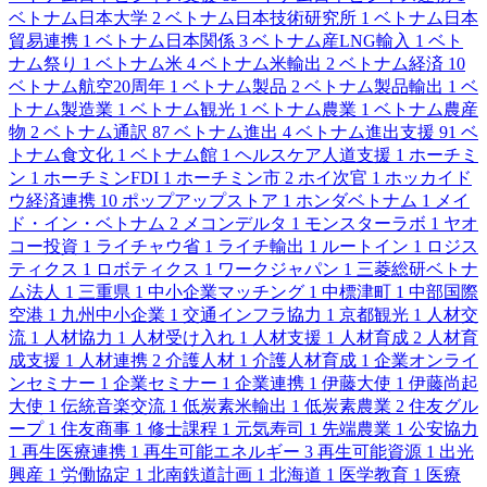
ベトナム日本大学
2
ベトナム日本技術研究所
1
ベトナム日本
貿易連携
1
ベトナム日本関係
3
ベトナム産LNG輸入
1
ベト
ナム祭り
1
ベトナム米
4
ベトナム米輸出
2
ベトナム経済
10
ベトナム航空20周年
1
ベトナム製品
2
ベトナム製品輸出
1
ベ
トナム製造業
1
ベトナム観光
1
ベトナム農業
1
ベトナム農産
物
2
ベトナム通訳
87
ベトナム進出
4
ベトナム進出支援
91
ベ
トナム食文化
1
ベトナム館
1
ヘルスケア人道支援
1
ホーチミ
ン
1
ホーチミンFDI
1
ホーチミン市
2
ホイ次官
1
ホッカイド
ウ経済連携
10
ポップアップストア
1
ホンダベトナム
1
メイ
ド・イン・ベトナム
2
メコンデルタ
1
モンスターラボ
1
ヤオ
コー投資
1
ライチャウ省
1
ライチ輸出
1
ルートイン
1
ロジス
ティクス
1
ロボティクス
1
ワークジャパン
1
三菱総研ベトナ
ム法人
1
三重県
1
中小企業マッチング
1
中標津町
1
中部国際
空港
1
九州中小企業
1
交通インフラ協力
1
京都観光
1
人材交
流
1
人材協力
1
人材受け入れ
1
人材支援
1
人材育成
2
人材育
成支援
1
人材連携
2
介護人材
1
介護人材育成
1
企業オンライ
ンセミナー
1
企業セミナー
1
企業連携
1
伊藤大使
1
伊藤尚起
大使
1
伝統音楽交流
1
低炭素米輸出
1
低炭素農業
2
住友グル
ープ
1
住友商事
1
修士課程
1
元気寿司
1
先端農業
1
公安協力
1
再生医療連携
1
再生可能エネルギー
3
再生可能資源
1
出光
興産
1
労働協定
1
北南鉄道計画
1
北海道
1
医学教育
1
医療