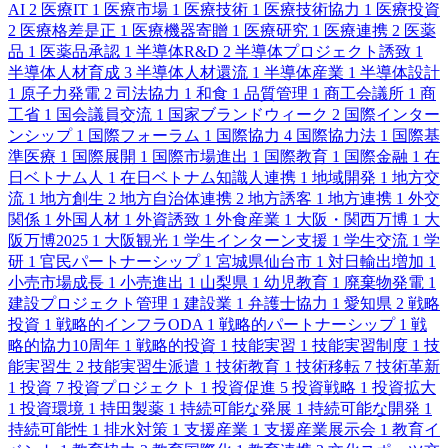
AI
2
医療IT
1
医療市場
1
医療技術
1
医療技術協力
1
医療投資
2
医療格差是正
1
医療機器寄贈
1
医療研究
1
医療連携
2
医薬
品
1
医薬品承認
1
半導体R&D
2
半導体プロジェクト誘致
1
半導体人材育成
3
半導体人材還流
1
半導体産業
1
半導体設計
1
原子力発電
2
司法協力
1
和食
1
品質管理
1
商工会議所
1
商
工省
1
国会議員交流
1
国家ブランドウィーク
2
国際インター
ンシップ
1
国際フォーラム
1
国際協力
4
国際協力法
1
国際基
準医療
1
国際展開
1
国際市場進出
1
国際教育
1
国際金融
1
在
日ベトナム人
1
在日ベトナム知識人連携
1
地域開発
1
地方交
流
1
地方創生
2
地方自治体連携
2
地方誘客
1
地方連携
1
外交
関係
1
外国人材
1
外資誘致
1
外食産業
1
大阪・関西万博
1
大
阪万博2025
1
大阪観光
1
学生インターン支援
1
学生交流
1
学
研
1
官民パートナーシップ
1
宮城県仙台市
1
対日輸出増加
1
小売市場成長
1
小売進出
1
山梨県
1
幼児教育
1
廃棄物発電
1
建設プロジェクト管理
1
建設業
1
弁護士協力
1
愛知県
2
戦略
投資
1
戦略的インフラODA
1
戦略的パートナーシップ
1
戦
略的協力10周年
1
戦略的投資
1
技能実習
1
技能実習制度
1
技
能実習生
2
技能実習生派遣
1
技術教育
1
技術移転
7
技術革新
1
投資
7
投資プロジェクト
1
投資促進
5
投資戦略
1
投資拡大
1
投資環境
1
持田製薬
1
持続可能な発展
1
持続可能な開発
1
持続可能性
1
排水対策
1
支援産業
1
支援産業展示会
1
教育イ