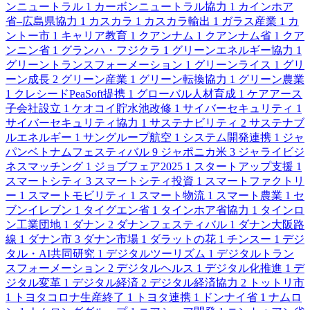
ンニュートラル
1
カーボンニュートラル協力
1
カインホア
省–広島県協力
1
カスカラ
1
カスカラ輸出
1
ガラス産業
1
カ
ントー市
1
キャリア教育
1
クアンナム
1
クアンナム省
1
クア
ンニン省
1
グランハ・フジクラ
1
グリーンエネルギー協力
1
グリーントランスフォーメーション
1
グリーンライス
1
グリ
ーン成長
2
グリーン産業
1
グリーン転換協力
1
グリーン農業
1
クレシードPeaSoft提携
1
グローバル人材育成
1
ケアアース
子会社設立
1
ケオコイ貯水池改修
1
サイバーセキュリティ
1
サイバーセキュリティ協力
1
サステナビリティ
2
サステナブ
ルエネルギー
1
サングループ航空
1
システム開発連携
1
ジャ
パンベトナムフェスティバル
9
ジャポニカ米
3
ジャライビジ
ネスマッチング
1
ジョブフェア2025
1
スタートアップ支援
1
スマートシティ
3
スマートシティ投資
1
スマートファクトリ
ー
1
スマートモビリティ
1
スマート物流
1
スマート農業
1
セ
ブンイレブン
1
タイグエン省
1
タインホア省協力
1
タインロ
ン工業団地
1
ダナン
2
ダナンフェスティバル
1
ダナン大阪路
線
1
ダナン市
3
ダナン市場
1
ダラットの花
1
チンスー
1
デジ
タル・AI共同研究
1
デジタルツーリズム
1
デジタルトラン
スフォーメーション
2
デジタルヘルス
1
デジタル化推進
1
デ
ジタル変革
1
デジタル経済
2
デジタル経済協力
2
トットリ市
1
トヨタコロナ生産終了
1
トヨタ連携
1
ドンナイ省
1
ナムロ