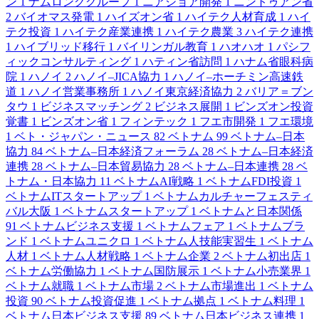
ン
1
ナムロンググループ
1
ニアショア開発
1
ニントゥアン省
2
バイオマス発電
1
ハイズオン省
1
ハイテク人材育成
1
ハイ
テク投資
1
ハイテク産業連携
1
ハイテク農業
3
ハイテク連携
1
ハイブリッド移行
1
バイリンガル教育
1
ハオハオ
1
パシフ
ィックコンサルティング
1
ハティン省訪問
1
ハナム省眼科病
院
1
ハノイ
2
ハノイ–JICA協力
1
ハノイ–ホーチミン高速鉄
道
1
ハノイ営業事務所
1
ハノイ東京経済協力
2
バリア＝ブン
タウ
1
ビジネスマッチング
2
ビジネス展開
1
ビンズオン投資
覚書
1
ビンズオン省
1
フィンテック
1
フエ市開発
1
フエ環境
1
ベト・ジャパン・ニュース
82
ベトナム
99
ベトナム–日本
協力
84
ベトナム–日本経済フォーラム
28
ベトナム–日本経済
連携
28
ベトナム–日本貿易協力
28
ベトナム–日本連携
28
ベ
トナム・日本協力
11
ベトナムAI戦略
1
ベトナムFDI投資
1
ベトナムITスタートアップ
1
ベトナムカルチャーフェスティ
バル大阪
1
ベトナムスタートアップ
1
ベトナムと日本関係
91
ベトナムビジネス支援
1
ベトナムフェア
1
ベトナムブラ
ンド
1
ベトナムユニクロ
1
ベトナム人技能実習生
1
ベトナム
人材
1
ベトナム人材戦略
1
ベトナム企業
2
ベトナム初出店
1
ベトナム労働協力
1
ベトナム国防展示
1
ベトナム小売業界
1
ベトナム就職
1
ベトナム市場
2
ベトナム市場進出
1
ベトナム
投資
90
ベトナム投資促進
1
ベトナム拠点
1
ベトナム料理
1
ベトナム日本ビジネス支援
89
ベトナム日本ビジネス連携
1