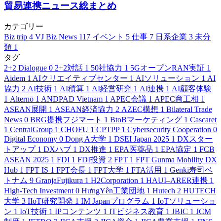
貿易連携ニュース総まとめ
カテゴリー
Biz trip
4
VJ Biz News
117
イベント
5
仕事
7
日系企業
3
未分
類
1
タグ
2+2 Dialogue
0
2+2対話
1
50社協力
1
5GオープンRAN実証
1
Aidem
1
AIクリエイティブセンター
1
AIソリューション
1
AI
協力
2
AI技術
1
AI積算
1
AI経営研究
1
AI連携
1
AI顧客体験
1
Alternō
1
ANDPAD Vietnam
1
APEC会議
1
APEC商工相
1
ASEAN展開
1
ASEAN経済協力
2
AZEC構想
1
Bilateral Trade
News
0
BRG提携フジマート
1
BtoBマーケティング
1
Cascaret
1
CentralGroup
1
CHOFU
1
CPTPP
1
Cybersecurity Cooperation
0
Digital Economy
0
Dong A大学
1
DSEI Japan 2025
1
DXスター
トアップ
1
DXハブ
1
DX推進
1
EPA医薬品
1
EPA協定
1
FCB
ASEAN 2025
1
FDI
1
FDI投資
2
FPT
1
FPT Gunma Mobility DX
Hub
1
FPT IS
1
FPT会長
1
FPT大学
1
FTA活用
1
Genki寿司ベ
トナム
9
GranjaFujikura
1
H2Corporation
1
HAUI–ARER連携
1
High-Tech Investment
0
HưngYên工業団地
1
Hutech
2
HUTECH
大学
3
IIoT研究開発
1
IM Japanプログラム
1
IoTソリューショ
ン
1
IoT技術
1
IPコンテンツ
1
ITビジネス教育
1
JBIC
1
JCM