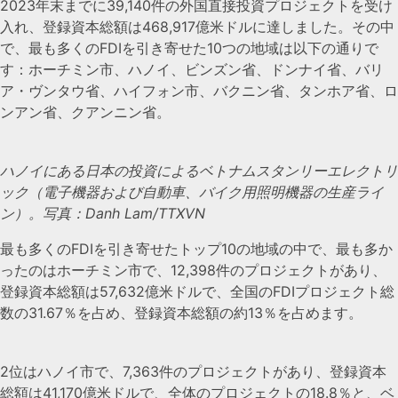
2023年末までに39,140件の外国直接投資プロジェクトを受け
入れ、登録資本総額は468,917億米ドルに達しました。その中
で、最も多くのFDIを引き寄せた10つの地域は以下の通りで
す：ホーチミン市、ハノイ、ビンズン省、ドンナイ省、バリ
ア・ヴンタウ省、ハイフォン市、バクニン省、タンホア省、ロ
ンアン省、クアンニン省。
ハノイにある日本の投資によるベトナムスタンリーエレクトリ
ック（電子機器および自動車、バイク用照明機器の生産ライ
ン）。写真：Danh Lam/TTXVN
最も多くのFDIを引き寄せたトップ10の地域の中で、最も多か
ったのはホーチミン市で、12,398件のプロジェクトがあり、
登録資本総額は57,632億米ドルで、全国のFDIプロジェクト総
数の31.67％を占め、登録資本総額の約13％を占めます。
2位はハノイ市で、7,363件のプロジェクトがあり、登録資本
総額は41,170億米ドルで、全体のプロジェクトの18.8％と、ベ