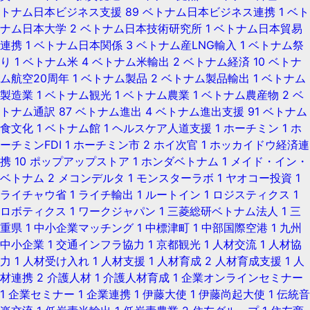
トナム日本ビジネス支援
89
ベトナム日本ビジネス連携
1
ベト
ナム日本大学
2
ベトナム日本技術研究所
1
ベトナム日本貿易
連携
1
ベトナム日本関係
3
ベトナム産LNG輸入
1
ベトナム祭
り
1
ベトナム米
4
ベトナム米輸出
2
ベトナム経済
10
ベトナ
ム航空20周年
1
ベトナム製品
2
ベトナム製品輸出
1
ベトナム
製造業
1
ベトナム観光
1
ベトナム農業
1
ベトナム農産物
2
ベ
トナム通訳
87
ベトナム進出
4
ベトナム進出支援
91
ベトナム
食文化
1
ベトナム館
1
ヘルスケア人道支援
1
ホーチミン
1
ホ
ーチミンFDI
1
ホーチミン市
2
ホイ次官
1
ホッカイドウ経済連
携
10
ポップアップストア
1
ホンダベトナム
1
メイド・イン・
ベトナム
2
メコンデルタ
1
モンスターラボ
1
ヤオコー投資
1
ライチャウ省
1
ライチ輸出
1
ルートイン
1
ロジスティクス
1
ロボティクス
1
ワークジャパン
1
三菱総研ベトナム法人
1
三
重県
1
中小企業マッチング
1
中標津町
1
中部国際空港
1
九州
中小企業
1
交通インフラ協力
1
京都観光
1
人材交流
1
人材協
力
1
人材受け入れ
1
人材支援
1
人材育成
2
人材育成支援
1
人
材連携
2
介護人材
1
介護人材育成
1
企業オンラインセミナー
1
企業セミナー
1
企業連携
1
伊藤大使
1
伊藤尚起大使
1
伝統音