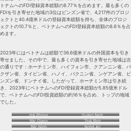
トナムへのFDI登録資本総額の8.77％を占めます。最も多くの
FDIを引き寄せた地域の3位はビンズン省で、4,217件のプロジ
ェクトと40.4億米ドルの登録資本総額を持ち、全体のプロジ
ェクトの10.7％と、ベトナムへのFDI登録資本総額の8.6％を占
めます。
2023年にはベトナムは総額で36.6億米ドルの外国資本を引き
寄せました。その中で、最も多くの資本を引き寄せた地域は次
の通りです：ホーチミン市、ハイフォン市、クアンニン省、バ
クザン省、タイビン省、ハノイ、バクニン省、ンゲアン省、ビ
ンズン省、ドンナイ省。したがって、ホーチミン市は引き続
き、2023年にベトナムへのFDI登録資本総額が5.85億米ドル
で、ベトナムへのFDI投資総額の約16％を占め、トップの地域
でした。
Hải Phòng
Quảng Ninh
Bắc Giang
Thái Bình
Bắc Ninh
Nghệ An