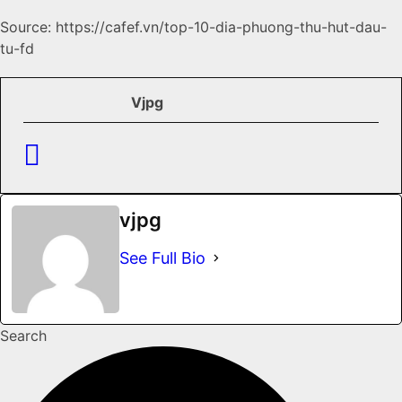
Source: https://cafef.vn/top-10-dia-phuong-thu-hut-dau-
tu-fd
Vjpg
vjpg
See Full Bio
Search