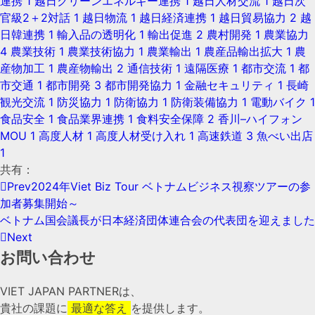
連携
1
越日クリーンエネルギー連携
1
越日人材交流
1
越日次
官級2＋2対話
1
越日物流
1
越日経済連携
1
越日貿易協力
2
越
日韓連携
1
輸入品の透明化
1
輸出促進
2
農村開発
1
農業協力
4
農業技術
1
農業技術協力
1
農業輸出
1
農産品輸出拡大
1
農
産物加工
1
農産物輸出
2
通信技術
1
遠隔医療
1
都市交流
1
都
市交通
1
都市開発
3
都市開発協力
1
金融セキュリティ
1
長崎
観光交流
1
防災協力
1
防衛協力
1
防衛装備協力
1
電動バイク
1
食品安全
1
食品業界連携
1
食料安全保障
2
香川–ハイフォン
MOU
1
高度人材
1
高度人材受け入れ
1
高速鉄道
3
魚べい出店
1
共有：
Prev
2024年Viet Biz Tour ベトナムビジネス視察ツアーの参
加者募集開始～
ベトナム国会議長が日本経済団体連合会の代表団を迎えました
Next
お問い合わせ​
VIET JAPAN PARTNER
は、
貴社の課題に
最適な答え
を提供します。