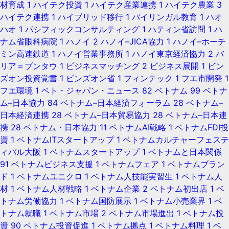
材育成
1
ハイテク投資
1
ハイテク産業連携
1
ハイテク農業
3
ハイテク連携
1
ハイブリッド移行
1
バイリンガル教育
1
ハオ
ハオ
1
パシフィックコンサルティング
1
ハティン省訪問
1
ハ
ナム省眼科病院
1
ハノイ
2
ハノイ–JICA協力
1
ハノイ–ホーチ
ミン高速鉄道
1
ハノイ営業事務所
1
ハノイ東京経済協力
2
バ
リア＝ブンタウ
1
ビジネスマッチング
2
ビジネス展開
1
ビン
ズオン投資覚書
1
ビンズオン省
1
フィンテック
1
フエ市開発
1
フエ環境
1
ベト・ジャパン・ニュース
82
ベトナム
99
ベトナ
ム–日本協力
84
ベトナム–日本経済フォーラム
28
ベトナム–
日本経済連携
28
ベトナム–日本貿易協力
28
ベトナム–日本連
携
28
ベトナム・日本協力
11
ベトナムAI戦略
1
ベトナムFDI投
資
1
ベトナムITスタートアップ
1
ベトナムカルチャーフェステ
ィバル大阪
1
ベトナムスタートアップ
1
ベトナムと日本関係
91
ベトナムビジネス支援
1
ベトナムフェア
1
ベトナムブラン
ド
1
ベトナムユニクロ
1
ベトナム人技能実習生
1
ベトナム人
材
1
ベトナム人材戦略
1
ベトナム企業
2
ベトナム初出店
1
ベ
トナム労働協力
1
ベトナム国防展示
1
ベトナム小売業界
1
ベ
トナム就職
1
ベトナム市場
2
ベトナム市場進出
1
ベトナム投
資
90
ベトナム投資促進
1
ベトナム拠点
1
ベトナム料理
1
ベ