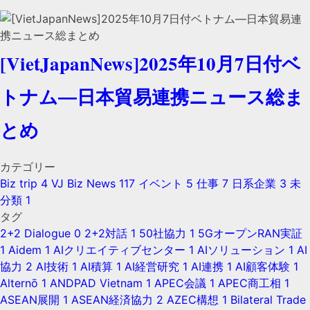
[VietJapanNews]2025年10月7日付ベ
トナム―日本貿易連携ニュース総ま
とめ
カテゴリー
Biz trip
4
VJ Biz News
117
イベント
5
仕事
7
日系企業
3
未
分類
1
タグ
2+2 Dialogue
0
2+2対話
1
50社協力
1
5GオープンRAN実証
1
Aidem
1
AIクリエイティブセンター
1
AIソリューション
1
AI
協力
2
AI技術
1
AI積算
1
AI経営研究
1
AI連携
1
AI顧客体験
1
Alternō
1
ANDPAD Vietnam
1
APEC会議
1
APEC商工相
1
ASEAN展開
1
ASEAN経済協力
2
AZEC構想
1
Bilateral Trade