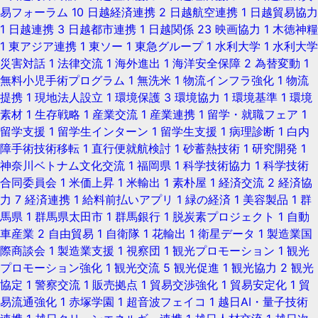
易フォーラム
10
日越経済連携
2
日越航空連携
1
日越貿易協力
1
日越連携
3
日越都市連携
1
日越関係
23
映画協力
1
木徳神糧
1
東アジア連携
1
東ソー
1
東急グループ
1
水利大学
1
水利大学
災害対話
1
法律交流
1
海外進出
1
海洋安全保障
2
為替変動
1
無料小児手術プログラム
1
無洗米
1
物流インフラ強化
1
物流
提携
1
現地法人設立
1
環境保護
3
環境協力
1
環境基準
1
環境
素材
1
生存戦略
1
産業交流
1
産業連携
1
留学・就職フェア
1
留学支援
1
留学生インターン
1
留学生支援
1
病理診断
1
白内
障手術技術移転
1
直行便就航検討
1
砂蓄熱技術
1
研究開発
1
神奈川ベトナム文化交流
1
福岡県
1
科学技術協力
1
科学技術
合同委員会
1
米価上昇
1
米輸出
1
素朴屋
1
経済交流
2
経済協
力
7
経済連携
1
給料前払いアプリ
1
緑の経済
1
美容製品
1
群
馬県
1
群馬県太田市
1
群馬銀行
1
脱炭素プロジェクト
1
自動
車産業
2
自由貿易
1
自衛隊
1
花輸出
1
衛星データ
1
製造業国
際商談会
1
製造業支援
1
視察団
1
観光プロモーション
1
観光
プロモーション強化
1
観光交流
5
観光促進
1
観光協力
2
観光
協定
1
警察交流
1
販売拠点
1
貿易交渉強化
1
貿易安定化
1
貿
易流通強化
1
赤塚学園
1
超音波フェイコ
1
越日AI・量子技術