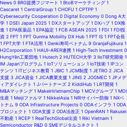
News
0
BRG提携フジマート
1
BtoBマーケティング
1
Cascaret
1
CentralGroup
1
CHOFU
1
CPTPP
1
Cybersecurity Cooperation
0
Digital Economy
0
Dong A大
学
1
DSEI Japan 2025
1
DXスタートアップ
1
DXハブ
1
DX推
進
1
EPA医薬品
1
EPA協定
1
FCB ASEAN 2025
1
FDI
1
FDI投
資
2
FPT
1
FPT Gunma Mobility DX Hub
1
FPT IS
1
FPT会長
1
FPT大学
1
FTA活用
1
Genki寿司ベトナム
9
GranjaFujikura
1
H2Corporation
1
HAUI–ARER連携
1
High-Tech Investment
0
HưngYên工業団地
1
Hutech
2
HUTECH大学
3
IIoT研究開発
1
IM Japanプログラム
1
IoTソリューション
1
IoT技術
1
IPコン
テンツ
1
ITビジネス教育
1
JBIC
1
JCM制度
1
JETRO
2
JICA
支援
3
JICA資金
1
JICA農業支援
1
JINS
2
JOGMEC
1
JPメデ
ィアダイレクト
1
Jパートナーズ
2
KiddiHub
1
LRT開発
1
M&Aマッチング
1
MakeInVietnamChip
1
MCVグループ
1
MDI
生産
1
Meijiファルマ
1
NikkeiAsia
1
NRIサイバー防御
1
NXベ
トナム
9
ODA Infrastructure Projects
0
ODAインフラ
1
ODA
プロジェクト
1
ODA支援
2
ODA法改正
1
OpenRAN
1
Rakusei
不動産
1
RCEP
1
RealTechGlobal出資
1
Riki Vietnam
1
Semiconductor R&D
0
SMEデジタルコネクト
1