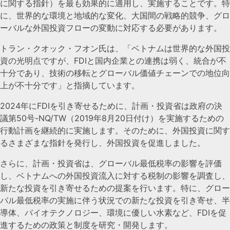
に関する指針）を最も効果的に適用し、実施することです。特
に、世界的な環境と地域的な変化、大国間の戦略的競争、グロ
ーバルな外国投資フローの変動に対応する必要があります。
トラン・クオック・フオン氏は、「ベトナムは世界的な外国投
資の光明点ですが、FDIと国内企業との連携は弱く、統合が不
十分であり、技術の移転とグローバル価値チェーンでの地位向
上が不十分です」と指摘しています。
2024年にFDIを引き寄せるために、計画・投資省は政府の決
議第50号-NQ/TW（2019年8月20日付け）を実施するための
行動計画を継続的に実施します。そのために、外国投資に関す
るさまざまな指針を発行し、外国投資を促進しました。
さらに、計画・投資省は、グローバル最低税率の影響を評価
し、ベトナムへの外国投資流入に対する税制の影響を調査し、
新たな投資を引き寄せるための提案を行います。特に、グロー
バル最低税率の実施に伴う状況での新たな投資を引き寄せ、半
導体、バイオテクノロジー、環境に優しい水素など、FDIを促
進するための政策と制度を研究・開発します。