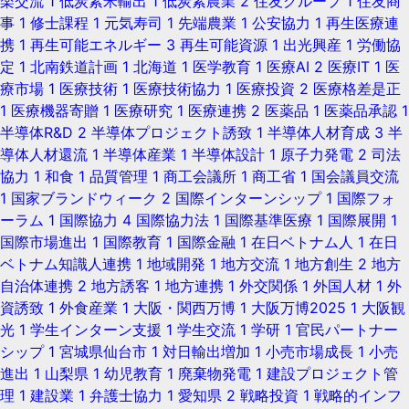
楽交流
1
低炭素米輸出
1
低炭素農業
2
住友グループ
1
住友商
事
1
修士課程
1
元気寿司
1
先端農業
1
公安協力
1
再生医療連
携
1
再生可能エネルギー
3
再生可能資源
1
出光興産
1
労働協
定
1
北南鉄道計画
1
北海道
1
医学教育
1
医療AI
2
医療IT
1
医
療市場
1
医療技術
1
医療技術協力
1
医療投資
2
医療格差是正
1
医療機器寄贈
1
医療研究
1
医療連携
2
医薬品
1
医薬品承認
1
半導体R&D
2
半導体プロジェクト誘致
1
半導体人材育成
3
半
導体人材還流
1
半導体産業
1
半導体設計
1
原子力発電
2
司法
協力
1
和食
1
品質管理
1
商工会議所
1
商工省
1
国会議員交流
1
国家ブランドウィーク
2
国際インターンシップ
1
国際フォ
ーラム
1
国際協力
4
国際協力法
1
国際基準医療
1
国際展開
1
国際市場進出
1
国際教育
1
国際金融
1
在日ベトナム人
1
在日
ベトナム知識人連携
1
地域開発
1
地方交流
1
地方創生
2
地方
自治体連携
2
地方誘客
1
地方連携
1
外交関係
1
外国人材
1
外
資誘致
1
外食産業
1
大阪・関西万博
1
大阪万博2025
1
大阪観
光
1
学生インターン支援
1
学生交流
1
学研
1
官民パートナー
シップ
1
宮城県仙台市
1
対日輸出増加
1
小売市場成長
1
小売
進出
1
山梨県
1
幼児教育
1
廃棄物発電
1
建設プロジェクト管
理
1
建設業
1
弁護士協力
1
愛知県
2
戦略投資
1
戦略的インフ