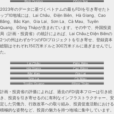
Bình Dương
Đồng Nai
2023年のデータに基づくベトナムの最もFDIを引き寄せたト
ップ10地域には、Lai Châu、Điện Biên、Hà Giang、Cao
Bằng、Bắc Kạn、Gia Lai、Sơn La、Cà Mau、Tuyên
Quang、Đồng Thápが含まれています。その中で、外国投資
局（計画・投資省）の統計によれば、Lai ChâuとĐiện Biênの
2つの州はわずか1つのFDIプロジェクトを引き寄せ、登録資本
総額はそれぞれ150万米ドルと300万米ドルに過ぎませんでし
た。
Lai Châu
Điện Biên
Hà Giang
Cao Bằng
Bắc Kạn
Gia Lai
Sơn La
Cà Mau
Tuyên Quang
Đồng Tháp
計画・投資省の評価によれば、過去のFDI資本フローは引き続
き、投資を引き寄せるのに有利なインフラストラクチャー、安
定した労働力、行政改革への取り組み、投資促進活動における
積極的な姿勢など、投資の魅力を持つ地域に集中しています。