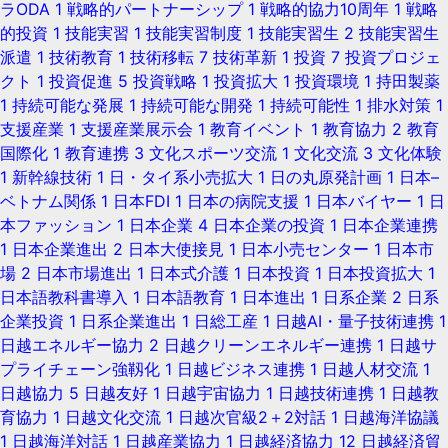
ラODA
1
戦略的パートナーシップ
1
戦略的協力10周年
1
戦略
的投資
1
技能実習
1
技能実習制度
1
技能実習生
2
技能実習生
派遣
1
技術教育
1
技術移転
7
技術革新
1
投資
7
投資プロジェ
クト
1
投資促進
5
投資戦略
1
投資拡大
1
投資環境
1
持田製薬
1
持続可能な発展
1
持続可能な開発
1
持続可能性
1
排水対策
1
支援産業
1
支援産業展示会
1
教育イベント
1
教育協力
2
教育
国際化
1
教育連携
3
文化スポーツ交流
1
文化交流
3
文化体験
1
新幹線技術
1
日・タイ系小売拡大
1
日の丸原発計画
1
日本–
ベトナム関係
1
日本FDI
1
日本の病院支援
1
日本バイヤー
1
日
本ファッション
1
日本企業
4
日本企業の投資
1
日本企業連携
1
日本企業進出
2
日本大使接見
1
日本小売センター
1
日本市
場
2
日本市場進出
1
日本式介護
1
日本投資
1
日本投資拡大
1
日本語教科書導入
1
日本語教育
1
日本進出
1
日系企業
2
日系
企業投資
1
日系企業進出
1
日総工産
1
日越AI・量子技術連携
1
日越エネルギー協力
2
日越クリーンエネルギー連携
1
日越サ
プライチェーン強靱化
1
日越ビジネス連携
1
日越人材交流
1
日越協力
5
日越友好
1
日越宇宙協力
1
日越技術連携
1
日越教
育協力
1
日越文化交流
1
日越次官級2＋2対話
1
日越海洋協議
1
日越海洋対話
1
日越産業協力
1
日越経済協力
12
日越経済貿