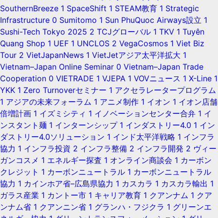
SouthernBreeze
1
SpaceShift
1
STEAM教育
1
Strategic
Infrastructure
0
Sumitomo
1
Sun PhuQuoc Airways設立
1
Sushi-Tech Tokyo 2025
2
TCJグローバル
1
TKV
1
Tuyên
Quang Shop
1
UEF
1
UNCLOS
2
VegaCosmos
1
Viet Biz
Tour
2
VietJapanNews
1
VietJetアジア太平洋拡大
1
Vietnam–Japan Online Seminar
0
Vietnam–Japan Trade
Cooperation
0
VIETRADE
1
VJEPA
1
VOVニュース
1
X-Line
1
YKK
1
Zero Turnoverセミナー
1
アクセラレータープログラム
1
アジアの未来フォーラム
1
アニメ制作
1
イオン
1
イオン店舗
倍増計画
1
イズミシティ
1
イノベーションセンター合弁
1
イ
ンスタント麺
1
インターンシップ
1
インダストリー4.0
1
イン
ダストリー4.0ソリューション
1
インド太平洋戦略
1
インフラ
協力
1
インフラ投資
2
インフラ整備
2
インフラ開発
2
ヴィー
ガンコスメ
1
エネルギー探査
1
オンライン商談会
1
カーボン
クレジット
1
カーボンニュートラル
1
カーボンニュートラル
協力
1
カインホア省–広島県協力
1
カスカラ
1
カスカラ輸出
1
ガラス産業
1
カントー市
1
キャリア教育
1
クアンナム
1
クア
ンナム省
1
クアンニン省
1
グランハ・フジクラ
1
グリーンエ