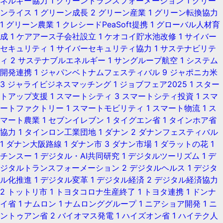
ネルギー協力
1
グリーントランスフォーメーション
1
グリー
ンライス
1
グリーン成長
2
グリーン産業
1
グリーン転換協力
1
グリーン農業
1
クレシードPeaSoft提携
1
グローバル人材育
成
1
ケアアース子会社設立
1
ケオコイ貯水池改修
1
サイバー
セキュリティ
1
サイバーセキュリティ協力
1
サステナビリテ
ィ
2
サステナブルエネルギー
1
サングループ航空
1
システム
開発連携
1
ジャパンベトナムフェスティバル
9
ジャポニカ米
3
ジャライビジネスマッチング
1
ジョブフェア2025
1
スター
トアップ支援
1
スマートシティ
3
スマートシティ投資
1
スマ
ートファクトリー
1
スマートモビリティ
1
スマート物流
1
ス
マート農業
1
セブンイレブン
1
タイグエン省
1
タインホア省
協力
1
タインロン工業団地
1
ダナン
2
ダナンフェスティバル
1
ダナン大阪路線
1
ダナン市
3
ダナン市場
1
ダラットの花
1
チンスー
1
デジタル・AI共同研究
1
デジタルツーリズム
1
デ
ジタルトランスフォーメーション
2
デジタルヘルス
1
デジタ
ル化推進
1
デジタル変革
1
デジタル経済
2
デジタル経済協力
2
トットリ市
1
トヨタコロナ生産終了
1
トヨタ連携
1
ドンナ
イ省
1
ナムロン
1
ナムロンググループ
1
ニアショア開発
1
ニ
ントゥアン省
2
バイオマス発電
1
ハイズオン省
1
ハイテク人