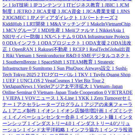
ン
1
IoT技術
1
IPコンテンツ
1
ITビジネス教育
1
JBIC
1
JCM
制度
1
JETRO
2
JICA支援
3
JICA資金
1
JICA農業支援
1
JINS
2
JOGMEC
1
JPメディアダイレクト
1
Jパートナーズ
2
KiddiHub
1
LRT開発
1
M&Aマッチング
1
MakeInVietnamChip
1
MCVグループ
1
MDI生産
1
Meijiファルマ
1
NikkeiAsia
1
NRIサイバー防御
1
NXベトナム
9
ODA Infrastructure Projects
0
ODAインフラ
1
ODAプロジェクト
1
ODA支援
2
ODA法改
正
1
OpenRAN
1
Rakusei不動産
1
RCEP
1
RealTechGlobal出資
1
Riki Vietnam
1
Semiconductor R&D
0
SMEデジタルコネクト
1
SouthernBreeze
1
SpaceShift
1
STEAM教育
1
Strategic
Infrastructure
0
Sumitomo
1
Sun PhuQuoc Airways設立
1
Sushi-
Tech Tokyo 2025
2
TCJグローバル
1
TKV
1
Tuyên Quang Shop
1
UEF
1
UNCLOS
2
VegaCosmos
1
Viet Biz Tour
2
VietJapanNews
1
VietJetアジア太平洋拡大
1
Vietnam–Japan
Online Seminar
0
Vietnam–Japan Trade Cooperation
0
VIETRADE
1
VJEPA
1
VOVニュース
1
X-Line
1
YKK
1
Zero Turnoverセミ
ナー
1
アクセラレータープログラム
1
アジアの未来フォーラ
ム
1
アニメ制作
1
イオン
1
イオン店舗倍増計画
1
イズミシテ
ィ
1
イノベーションセンター合弁
1
インスタント麺
1
インタ
ーンシップ
1
インダストリー4.0
1
インダストリー4.0ソリュ
ーション
1
インド太平洋戦略
1
インフラ協力
1
インフラ投資