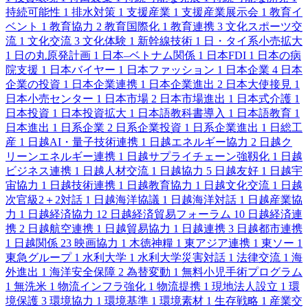
持続可能性
1
排水対策
1
支援産業
1
支援産業展示会
1
教育イ
ベント
1
教育協力
2
教育国際化
1
教育連携
3
文化スポーツ交
流
1
文化交流
3
文化体験
1
新幹線技術
1
日・タイ系小売拡大
1
日の丸原発計画
1
日本–ベトナム関係
1
日本FDI
1
日本の病
院支援
1
日本バイヤー
1
日本ファッション
1
日本企業
4
日本
企業の投資
1
日本企業連携
1
日本企業進出
2
日本大使接見
1
日本小売センター
1
日本市場
2
日本市場進出
1
日本式介護
1
日本投資
1
日本投資拡大
1
日本語教科書導入
1
日本語教育
1
日本進出
1
日系企業
2
日系企業投資
1
日系企業進出
1
日総工
産
1
日越AI・量子技術連携
1
日越エネルギー協力
2
日越ク
リーンエネルギー連携
1
日越サプライチェーン強靱化
1
日越
ビジネス連携
1
日越人材交流
1
日越協力
5
日越友好
1
日越宇
宙協力
1
日越技術連携
1
日越教育協力
1
日越文化交流
1
日越
次官級2＋2対話
1
日越海洋協議
1
日越海洋対話
1
日越産業協
力
1
日越経済協力
12
日越経済貿易フォーラム
10
日越経済連
携
2
日越航空連携
1
日越貿易協力
1
日越連携
3
日越都市連携
1
日越関係
23
映画協力
1
木徳神糧
1
東アジア連携
1
東ソー
1
東急グループ
1
水利大学
1
水利大学災害対話
1
法律交流
1
海
外進出
1
海洋安全保障
2
為替変動
1
無料小児手術プログラム
1
無洗米
1
物流インフラ強化
1
物流提携
1
現地法人設立
1
環
境保護
3
環境協力
1
環境基準
1
環境素材
1
生存戦略
1
産業交