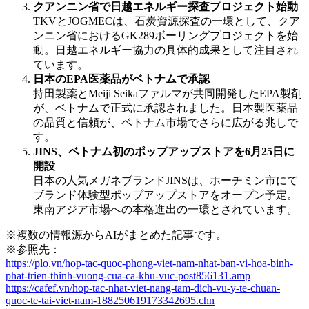
クアンニン省で日越エネルギー探査プロジェクト始動
TKVとJOGMECは、石炭資源探査の一環として、クア
ンニン省におけるGK289ボーリングプロジェクトを始
動。日越エネルギー協力の具体的成果として注目され
ています。
日本のEPA医薬品がベトナムで承認
持田製薬とMeiji Seikaファルマが共同開発したEPA製剤
が、ベトナムで正式に承認されました。日本製医薬品
の品質と信頼が、ベトナム市場でさらに広がる兆しで
す。
JINS、ベトナム初のポップアップストアを6月25日に
開設
日本の人気メガネブランドJINSは、ホーチミン市にて
ブランド体験型ポップアップストアをオープン予定。
東南アジア市場への本格進出の一環とされています。
※複数の情報源からAIがまとめた記事です。
※参照先：
https://plo.vn/hop-tac-quoc-phong-viet-nam-nhat-ban-vi-hoa-binh-
phat-trien-thinh-vuong-cua-ca-khu-vuc-post856131.amp
https://cafef.vn/hop-tac-nhat-viet-nang-tam-dich-vu-y-te-chuan-
quoc-te-tai-viet-nam-188250619173342695.chn