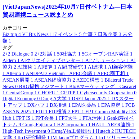
[VietJapanNews]2025年10月7日付ベトナム―日本
貿易連携ニュース総まとめ
カテゴリー
Biz trip
4
VJ Biz News
117
イベント
5
仕事
7
日系企業
3
未分
類
1
タグ
2+2 Dialogue
0
2+2対話
1
50社協力
1
5GオープンRAN実証
1
Aidem
1
AIクリエイティブセンター
1
AIソリューション
1
AI
協力
2
AI技術
1
AI積算
1
AI経営研究
1
AI連携
1
AI顧客体験
1
Alternō
1
ANDPAD Vietnam
1
APEC会議
1
APEC商工相
1
ASEAN展開
1
ASEAN経済協力
2
AZEC構想
1
Bilateral Trade
News
0
BRG提携フジマート
1
BtoBマーケティング
1
Cascaret
1
CentralGroup
1
CHOFU
1
CPTPP
1
Cybersecurity Cooperation
0
Digital Economy
0
Dong A大学
1
DSEI Japan 2025
1
DXスター
トアップ
1
DXハブ
1
DX推進
1
EPA医薬品
1
EPA協定
1
FCB
ASEAN 2025
1
FDI
1
FDI投資
2
FPT
1
FPT Gunma Mobility DX
Hub
1
FPT IS
1
FPT会長
1
FPT大学
1
FTA活用
1
Genki寿司ベ
トナム
9
GranjaFujikura
1
H2Corporation
1
HAUI–ARER連携
1
High-Tech Investment
0
HưngYên工業団地
1
Hutech
2
HUTECH
大学
3
IIoT研究開発
1
IM Japanプログラム
1
IoTソリューショ