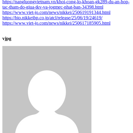
https://nangluongvietnam.vn/khoi-cong-lo-khoan-gk289-du-an-hop-
tac-tham-do-giua-tkv-va-jogmec-nhat-ban-34398.html
https://www.viet-jo.com/news/nikkei/250619191344.html
https://bio.nikkeibp.co.jp/atcl/release/25/06/19/24619/
https://www.viet-jo.com/news/nikkei/250617185905.html
vjpg