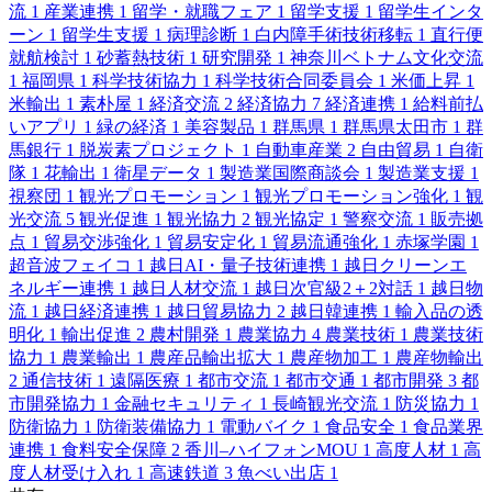
流
1
産業連携
1
留学・就職フェア
1
留学支援
1
留学生インタ
ーン
1
留学生支援
1
病理診断
1
白内障手術技術移転
1
直行便
就航検討
1
砂蓄熱技術
1
研究開発
1
神奈川ベトナム文化交流
1
福岡県
1
科学技術協力
1
科学技術合同委員会
1
米価上昇
1
米輸出
1
素朴屋
1
経済交流
2
経済協力
7
経済連携
1
給料前払
いアプリ
1
緑の経済
1
美容製品
1
群馬県
1
群馬県太田市
1
群
馬銀行
1
脱炭素プロジェクト
1
自動車産業
2
自由貿易
1
自衛
隊
1
花輸出
1
衛星データ
1
製造業国際商談会
1
製造業支援
1
視察団
1
観光プロモーション
1
観光プロモーション強化
1
観
光交流
5
観光促進
1
観光協力
2
観光協定
1
警察交流
1
販売拠
点
1
貿易交渉強化
1
貿易安定化
1
貿易流通強化
1
赤塚学園
1
超音波フェイコ
1
越日AI・量子技術連携
1
越日クリーンエ
ネルギー連携
1
越日人材交流
1
越日次官級2＋2対話
1
越日物
流
1
越日経済連携
1
越日貿易協力
2
越日韓連携
1
輸入品の透
明化
1
輸出促進
2
農村開発
1
農業協力
4
農業技術
1
農業技術
協力
1
農業輸出
1
農産品輸出拡大
1
農産物加工
1
農産物輸出
2
通信技術
1
遠隔医療
1
都市交流
1
都市交通
1
都市開発
3
都
市開発協力
1
金融セキュリティ
1
長崎観光交流
1
防災協力
1
防衛協力
1
防衛装備協力
1
電動バイク
1
食品安全
1
食品業界
連携
1
食料安全保障
2
香川–ハイフォンMOU
1
高度人材
1
高
度人材受け入れ
1
高速鉄道
3
魚べい出店
1