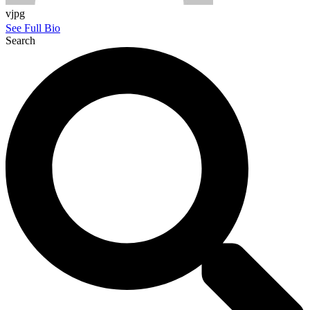
vjpg
See Full Bio
Search