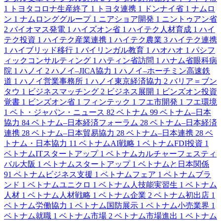
1
トヨタコロナ生産終了
1
トヨタ連携
1
ドンナイ省
1
ナムロ
ン
1
ナムロンググループ
1
ニアショア開発
1
ニントゥアン省
2
バイオマス発電
1
ハイズオン省
1
ハイテク人材育成
1
ハイ
テク投資
1
ハイテク産業連携
1
ハイテク農業
3
ハイテク連携
1
ハイブリッド移行
1
バイリンガル教育
1
ハオハオ
1
パシフ
ィックコンサルティング
1
ハティン省訪問
1
ハナム省眼科病
院
1
ハノイ
2
ハノイ–JICA協力
1
ハノイ–ホーチミン高速鉄
道
1
ハノイ営業事務所
1
ハノイ東京経済協力
2
バリア＝ブン
タウ
1
ビジネスマッチング
2
ビジネス展開
1
ビンズオン投資
覚書
1
ビンズオン省
1
フィンテック
1
フエ市開発
1
フエ環境
1
ベト・ジャパン・ニュース
82
ベトナム
99
ベトナム–日本
協力
84
ベトナム–日本経済フォーラム
28
ベトナム–日本経済
連携
28
ベトナム–日本貿易協力
28
ベトナム–日本連携
28
ベ
トナム・日本協力
11
ベトナムAI戦略
1
ベトナムFDI投資
1
ベトナムITスタートアップ
1
ベトナムカルチャーフェスティ
バル大阪
1
ベトナムスタートアップ
1
ベトナムと日本関係
91
ベトナムビジネス支援
1
ベトナムフェア
1
ベトナムブラ
ンド
1
ベトナムユニクロ
1
ベトナム人技能実習生
1
ベトナム
人材
1
ベトナム人材戦略
1
ベトナム企業
2
ベトナム初出店
1
ベトナム労働協力
1
ベトナム国防展示
1
ベトナム小売業界
1
ベトナム就職
1
ベトナム市場
2
ベトナム市場進出
1
ベトナム