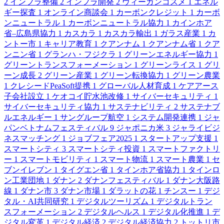
2
インフラ整備
2
インフラ開発
2
ヴィーガンコスメ
1
エネル
ギー探査
1
オンライン商談会
1
カーボンクレジット
1
カーボ
ンニュートラル
1
カーボンニュートラル協力
1
カインホア
省–広島県協力
1
カスカラ
1
カスカラ輸出
1
ガラス産業
1
カ
ントー市
1
キャリア教育
1
クアンナム
1
クアンナム省
1
クア
ンニン省
1
グランハ・フジクラ
1
グリーンエネルギー協力
1
グリーントランスフォーメーション
1
グリーンライス
1
グリ
ーン成長
2
グリーン産業
1
グリーン転換協力
1
グリーン農業
1
クレシードPeaSoft提携
1
グローバル人材育成
1
ケアアース
子会社設立
1
ケオコイ貯水池改修
1
サイバーセキュリティ
1
サイバーセキュリティ協力
1
サステナビリティ
2
サステナブ
ルエネルギー
1
サングループ航空
1
システム開発連携
1
ジャ
パンベトナムフェスティバル
9
ジャポニカ米
3
ジャライビジ
ネスマッチング
1
ジョブフェア2025
1
スタートアップ支援
1
スマートシティ
3
スマートシティ投資
1
スマートファクトリ
ー
1
スマートモビリティ
1
スマート物流
1
スマート農業
1
セ
ブンイレブン
1
タイグエン省
1
タインホア省協力
1
タインロ
ン工業団地
1
ダナン
2
ダナンフェスティバル
1
ダナン大阪路
線
1
ダナン市
3
ダナン市場
1
ダラットの花
1
チンスー
1
デジ
タル・AI共同研究
1
デジタルツーリズム
1
デジタルトラン
スフォーメーション
2
デジタルヘルス
1
デジタル化推進
1
デ
ジタル変革
1
デジタル経済
2
デジタル経済協力
2
トットリ市