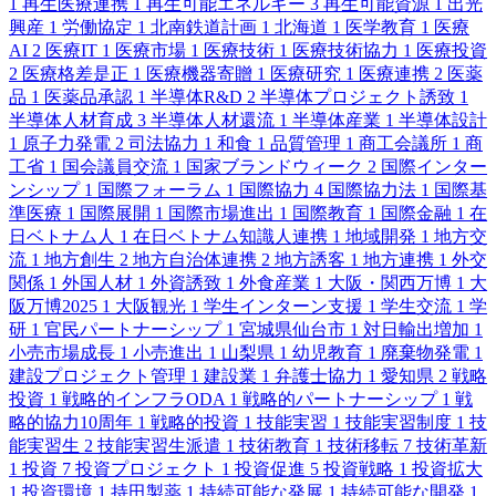
1
再生医療連携
1
再生可能エネルギー
3
再生可能資源
1
出光
興産
1
労働協定
1
北南鉄道計画
1
北海道
1
医学教育
1
医療
AI
2
医療IT
1
医療市場
1
医療技術
1
医療技術協力
1
医療投資
2
医療格差是正
1
医療機器寄贈
1
医療研究
1
医療連携
2
医薬
品
1
医薬品承認
1
半導体R&D
2
半導体プロジェクト誘致
1
半導体人材育成
3
半導体人材還流
1
半導体産業
1
半導体設計
1
原子力発電
2
司法協力
1
和食
1
品質管理
1
商工会議所
1
商
工省
1
国会議員交流
1
国家ブランドウィーク
2
国際インター
ンシップ
1
国際フォーラム
1
国際協力
4
国際協力法
1
国際基
準医療
1
国際展開
1
国際市場進出
1
国際教育
1
国際金融
1
在
日ベトナム人
1
在日ベトナム知識人連携
1
地域開発
1
地方交
流
1
地方創生
2
地方自治体連携
2
地方誘客
1
地方連携
1
外交
関係
1
外国人材
1
外資誘致
1
外食産業
1
大阪・関西万博
1
大
阪万博2025
1
大阪観光
1
学生インターン支援
1
学生交流
1
学
研
1
官民パートナーシップ
1
宮城県仙台市
1
対日輸出増加
1
小売市場成長
1
小売進出
1
山梨県
1
幼児教育
1
廃棄物発電
1
建設プロジェクト管理
1
建設業
1
弁護士協力
1
愛知県
2
戦略
投資
1
戦略的インフラODA
1
戦略的パートナーシップ
1
戦
略的協力10周年
1
戦略的投資
1
技能実習
1
技能実習制度
1
技
能実習生
2
技能実習生派遣
1
技術教育
1
技術移転
7
技術革新
1
投資
7
投資プロジェクト
1
投資促進
5
投資戦略
1
投資拡大
1
投資環境
1
持田製薬
1
持続可能な発展
1
持続可能な開発
1