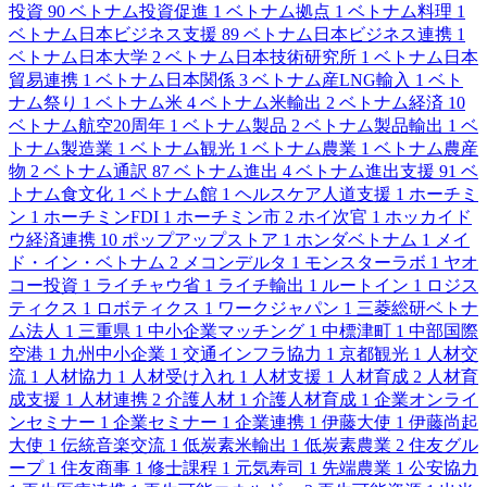
投資
90
ベトナム投資促進
1
ベトナム拠点
1
ベトナム料理
1
ベトナム日本ビジネス支援
89
ベトナム日本ビジネス連携
1
ベトナム日本大学
2
ベトナム日本技術研究所
1
ベトナム日本
貿易連携
1
ベトナム日本関係
3
ベトナム産LNG輸入
1
ベト
ナム祭り
1
ベトナム米
4
ベトナム米輸出
2
ベトナム経済
10
ベトナム航空20周年
1
ベトナム製品
2
ベトナム製品輸出
1
ベ
トナム製造業
1
ベトナム観光
1
ベトナム農業
1
ベトナム農産
物
2
ベトナム通訳
87
ベトナム進出
4
ベトナム進出支援
91
ベ
トナム食文化
1
ベトナム館
1
ヘルスケア人道支援
1
ホーチミ
ン
1
ホーチミンFDI
1
ホーチミン市
2
ホイ次官
1
ホッカイド
ウ経済連携
10
ポップアップストア
1
ホンダベトナム
1
メイ
ド・イン・ベトナム
2
メコンデルタ
1
モンスターラボ
1
ヤオ
コー投資
1
ライチャウ省
1
ライチ輸出
1
ルートイン
1
ロジス
ティクス
1
ロボティクス
1
ワークジャパン
1
三菱総研ベトナ
ム法人
1
三重県
1
中小企業マッチング
1
中標津町
1
中部国際
空港
1
九州中小企業
1
交通インフラ協力
1
京都観光
1
人材交
流
1
人材協力
1
人材受け入れ
1
人材支援
1
人材育成
2
人材育
成支援
1
人材連携
2
介護人材
1
介護人材育成
1
企業オンライ
ンセミナー
1
企業セミナー
1
企業連携
1
伊藤大使
1
伊藤尚起
大使
1
伝統音楽交流
1
低炭素米輸出
1
低炭素農業
2
住友グル
ープ
1
住友商事
1
修士課程
1
元気寿司
1
先端農業
1
公安協力