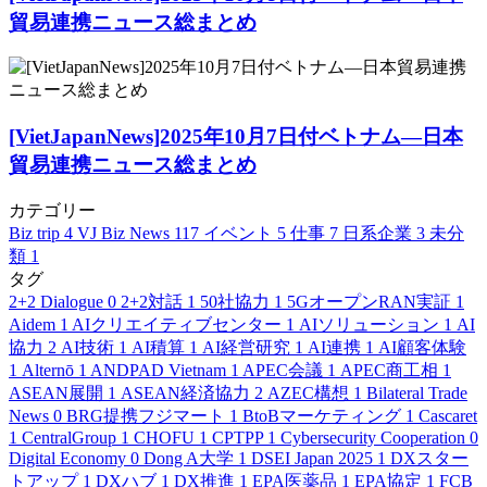
貿易連携ニュース総まとめ
[VietJapanNews]2025年10月7日付ベトナム―日本
貿易連携ニュース総まとめ
カテゴリー
Biz trip
4
VJ Biz News
117
イベント
5
仕事
7
日系企業
3
未分
類
1
タグ
2+2 Dialogue
0
2+2対話
1
50社協力
1
5GオープンRAN実証
1
Aidem
1
AIクリエイティブセンター
1
AIソリューション
1
AI
協力
2
AI技術
1
AI積算
1
AI経営研究
1
AI連携
1
AI顧客体験
1
Alternō
1
ANDPAD Vietnam
1
APEC会議
1
APEC商工相
1
ASEAN展開
1
ASEAN経済協力
2
AZEC構想
1
Bilateral Trade
News
0
BRG提携フジマート
1
BtoBマーケティング
1
Cascaret
1
CentralGroup
1
CHOFU
1
CPTPP
1
Cybersecurity Cooperation
0
Digital Economy
0
Dong A大学
1
DSEI Japan 2025
1
DXスター
トアップ
1
DXハブ
1
DX推進
1
EPA医薬品
1
EPA協定
1
FCB