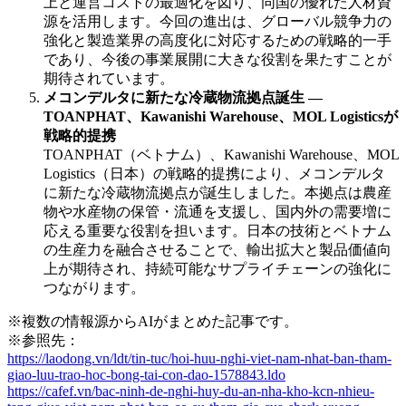
上と運営コストの最適化を図り、同国の優れた人材資
源を活用します。今回の進出は、グローバル競争力の
強化と製造業界の高度化に対応するための戦略的一手
であり、今後の事業展開に大きな役割を果たすことが
期待されています。
メコンデルタに新たな冷蔵物流拠点誕生 ―
TOANPHAT、Kawanishi Warehouse、MOL Logisticsが
戦略的提携
TOANPHAT（ベトナム）、Kawanishi Warehouse、MOL
Logistics（日本）の戦略的提携により、メコンデルタ
に新たな冷蔵物流拠点が誕生しました。本拠点は農産
物や水産物の保管・流通を支援し、国内外の需要増に
応える重要な役割を担います。日本の技術とベトナム
の生産力を融合させることで、輸出拡大と製品価値向
上が期待され、持続可能なサプライチェーンの強化に
つながります。
※複数の情報源からAIがまとめた記事です。
※参照先：
https://laodong.vn/ldt/tin-tuc/hoi-huu-nghi-viet-nam-nhat-ban-tham-
giao-luu-trao-hoc-bong-tai-con-dao-1578843.ldo
https://cafef.vn/bac-ninh-de-nghi-huy-du-an-nha-kho-kcn-nhieu-