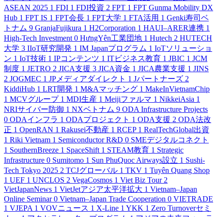
ASEAN 2025
1
FDI
1
FDI投資
2
FPT
1
FPT Gunma Mobility DX
Hub
1
FPT IS
1
FPT会長
1
FPT大学
1
FTA活用
1
Genki寿司ベ
トナム
9
GranjaFujikura
1
H2Corporation
1
HAUI–ARER連携
1
High-Tech Investment
0
HưngYên工業団地
1
Hutech
2
HUTECH
大学
3
IIoT研究開発
1
IM Japanプログラム
1
IoTソリューショ
ン
1
IoT技術
1
IPコンテンツ
1
ITビジネス教育
1
JBIC
1
JCM
制度
1
JETRO
2
JICA支援
3
JICA資金
1
JICA農業支援
1
JINS
2
JOGMEC
1
JPメディアダイレクト
1
Jパートナーズ
2
KiddiHub
1
LRT開発
1
M&Aマッチング
1
MakeInVietnamChip
1
MCVグループ
1
MDI生産
1
Meijiファルマ
1
NikkeiAsia
1
NRIサイバー防御
1
NXベトナム
9
ODA Infrastructure Projects
0
ODAインフラ
1
ODAプロジェクト
1
ODA支援
2
ODA法改
正
1
OpenRAN
1
Rakusei不動産
1
RCEP
1
RealTechGlobal出資
1
Riki Vietnam
1
Semiconductor R&D
0
SMEデジタルコネクト
1
SouthernBreeze
1
SpaceShift
1
STEAM教育
1
Strategic
Infrastructure
0
Sumitomo
1
Sun PhuQuoc Airways設立
1
Sushi-
Tech Tokyo 2025
2
TCJグローバル
1
TKV
1
Tuyên Quang Shop
1
UEF
1
UNCLOS
2
VegaCosmos
1
Viet Biz Tour
2
VietJapanNews
1
VietJetアジア太平洋拡大
1
Vietnam–Japan
Online Seminar
0
Vietnam–Japan Trade Cooperation
0
VIETRADE
1
VJEPA
1
VOVニュース
1
X-Line
1
YKK
1
Zero Turnoverセミ