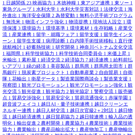
1
日越関係
23
映画協力
1
木徳神糧
1
東アジア連携
1
東ソー
1
東急グループ
1
水利大学
1
水利大学災害対話
1
法律交流
1
海
外進出
1
海洋安全保障
2
為替変動
1
無料小児手術プログラム
1
無洗米
1
物流インフラ強化
1
物流提携
1
現地法人設立
1
環
境保護
3
環境協力
1
環境基準
1
環境素材
1
生存戦略
1
産業交
流
1
産業連携
1
留学・就職フェア
1
留学支援
1
留学生インタ
ーン
1
留学生支援
1
病理診断
1
白内障手術技術移転
1
直行便
就航検討
1
砂蓄熱技術
1
研究開発
1
神奈川ベトナム文化交流
1
福岡県
1
科学技術協力
1
科学技術合同委員会
1
米価上昇
1
米輸出
1
素朴屋
1
経済交流
2
経済協力
7
経済連携
1
給料前払
いアプリ
1
緑の経済
1
美容製品
1
群馬県
1
群馬県太田市
1
群
馬銀行
1
脱炭素プロジェクト
1
自動車産業
2
自由貿易
1
自衛
隊
1
花輸出
1
衛星データ
1
製造業国際商談会
1
製造業支援
1
視察団
1
観光プロモーション
1
観光プロモーション強化
1
観
光交流
5
観光促進
1
観光協力
2
観光協定
1
警察交流
1
販売拠
点
1
貿易交渉強化
1
貿易安定化
1
貿易流通強化
1
赤塚学園
1
超音波フェイコ
1
越日AI・量子技術連携
1
越日クリーンエ
ネルギー連携
1
越日人材交流
1
越日次官級2＋2対話
1
越日物
流
1
越日経済連携
1
越日貿易協力
2
越日韓連携
1
輸入品の透
明化
1
輸出促進
2
農村開発
1
農業協力
4
農業技術
1
農業技術
協力
1
農業輸出
1
農産品輸出拡大
1
農産物加工
1
農産物輸出