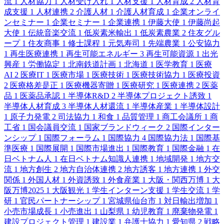
流
1
人材協力
1
人材受け入れ
1
人材支援
1
人材育成
2
人材育
成支援
1
人材連携
2
介護人材
1
介護人材育成
1
企業オンライ
ンセミナー
1
企業セミナー
1
企業連携
1
伊藤大使
1
伊藤尚起
大使
1
伝統音楽交流
1
低炭素米輸出
1
低炭素農業
2
住友グル
ープ
1
住友商事
1
修士課程
1
元気寿司
1
先端農業
1
公安協力
1
再生医療連携
1
再生可能エネルギー
3
再生可能資源
1
出光
興産
1
労働協定
1
北南鉄道計画
1
北海道
1
医学教育
1
医療
AI
2
医療IT
1
医療市場
1
医療技術
1
医療技術協力
1
医療投資
2
医療格差是正
1
医療機器寄贈
1
医療研究
1
医療連携
2
医薬
品
1
医薬品承認
1
半導体R&D
2
半導体プロジェクト誘致
1
半導体人材育成
3
半導体人材還流
1
半導体産業
1
半導体設計
1
原子力発電
2
司法協力
1
和食
1
品質管理
1
商工会議所
1
商
工省
1
国会議員交流
1
国家ブランドウィーク
2
国際インター
ンシップ
1
国際フォーラム
1
国際協力
4
国際協力法
1
国際基
準医療
1
国際展開
1
国際市場進出
1
国際教育
1
国際金融
1
在
日ベトナム人
1
在日ベトナム知識人連携
1
地域開発
1
地方交
流
1
地方創生
2
地方自治体連携
2
地方誘客
1
地方連携
1
外交
関係
1
外国人材
1
外資誘致
1
外食産業
1
大阪・関西万博
1
大
阪万博2025
1
大阪観光
1
学生インターン支援
1
学生交流
1
学
研
1
官民パートナーシップ
1
宮城県仙台市
1
対日輸出増加
1
小売市場成長
1
小売進出
1
山梨県
1
幼児教育
1
廃棄物発電
1
建設プロジェクト管理
1
建設業
1
弁護士協力
1
愛知県
2
戦略