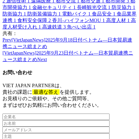
2
通信技術
1
遠隔医療
1
都市交流
1
都市交通
1
都市開発
3
都
市開発協力
1
金融セキュリティ
1
長崎観光交流
1
防災協力
1
防衛協力
1
防衛装備協力
1
電動バイク
1
食品安全
1
食品業界
連携
1
食料安全保障
2
香川–ハイフォンMOU
1
高度人材
1
高
度人材受け入れ
1
高速鉄道
3
魚べい出店
1
共有：
Prev
[VietJapanNews]2025年9月18日付ベトナム―日本貿易連
携ニュース総まとめ
[VietJapanNews]2025年9月23日付ベトナム―日本貿易連携ニ
ュース総まとめ
Next
お問い合わせ​
VIET JAPAN PARTNER
は、
貴社の課題に
最適な答え
を提供します。
お見積りのご依頼や、その他ご質問等、​
まずはぜひお気軽にお問い合わせください。​