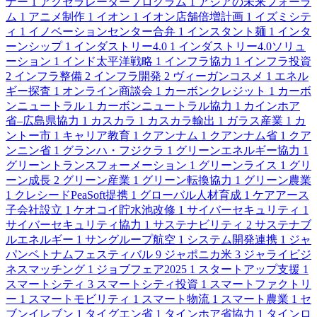
ナー
1
アクセラレータープログラム
1
アジアの未来フォーラ
ム
1
アニメ制作
1
イオン
1
イオン店舗倍増計画
1
イズミシテ
ィ
1
イノベーションセンター合弁
1
インスタント麺
1
インタ
ーンシップ
1
インダストリー4.0
1
インダストリー4.0ソリュ
ーション
1
インド太平洋戦略
1
インフラ協力
1
インフラ投資
2
インフラ整備
2
インフラ開発
2
ヴィーガンコスメ
1
エネル
ギー探査
1
オンライン商談会
1
カーボンクレジット
1
カーボ
ンニュートラル
1
カーボンニュートラル協力
1
カインホア
省–広島県協力
1
カスカラ
1
カスカラ輸出
1
ガラス産業
1
カ
ントー市
1
キャリア教育
1
クアンナム
1
クアンナム省
1
クア
ンニン省
1
グランハ・フジクラ
1
グリーンエネルギー協力
1
グリーントランスフォーメーション
1
グリーンライス
1
グリ
ーン成長
2
グリーン産業
1
グリーン転換協力
1
グリーン農業
1
クレシードPeaSoft提携
1
グローバル人材育成
1
ケアアース
子会社設立
1
ケオコイ貯水池改修
1
サイバーセキュリティ
1
サイバーセキュリティ協力
1
サステナビリティ
2
サステナブ
ルエネルギー
1
サングループ航空
1
システム開発連携
1
ジャ
パンベトナムフェスティバル
9
ジャポニカ米
3
ジャライビジ
ネスマッチング
1
ジョブフェア2025
1
スタートアップ支援
1
スマートシティ
3
スマートシティ投資
1
スマートファクトリ
ー
1
スマートモビリティ
1
スマート物流
1
スマート農業
1
セ
ブンイレブン
1
タイグエン省
1
タインホア省協力
1
タインロ