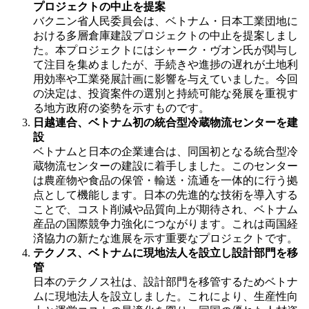
プロジェクトの中止を提案
バクニン省人民委員会は、ベトナム・日本工業団地に
おける多層倉庫建設プロジェクトの中止を提案しまし
た。本プロジェクトにはシャーク・ヴオン氏が関与し
て注目を集めましたが、手続きや進捗の遅れが土地利
用効率や工業発展計画に影響を与えていました。今回
の決定は、投資案件の選別と持続可能な発展を重視す
る地方政府の姿勢を示すものです。
日越連合、ベトナム初の統合型冷蔵物流センターを建
設
ベトナムと日本の企業連合は、同国初となる統合型冷
蔵物流センターの建設に着手しました。このセンター
は農産物や食品の保管・輸送・流通を一体的に行う拠
点として機能します。日本の先進的な技術を導入する
ことで、コスト削減や品質向上が期待され、ベトナム
産品の国際競争力強化につながります。これは両国経
済協力の新たな進展を示す重要なプロジェクトです。
テクノス、ベトナムに現地法人を設立し設計部門を移
管
日本のテクノス社は、設計部門を移管するためベトナ
ムに現地法人を設立しました。これにより、生産性向