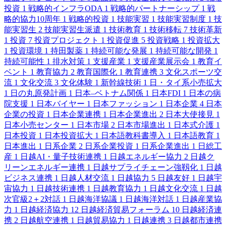
投資
1
戦略的インフラODA
1
戦略的パートナーシップ
1
戦
略的協力10周年
1
戦略的投資
1
技能実習
1
技能実習制度
1
技
能実習生
2
技能実習生派遣
1
技術教育
1
技術移転
7
技術革新
1
投資
7
投資プロジェクト
1
投資促進
5
投資戦略
1
投資拡大
1
投資環境
1
持田製薬
1
持続可能な発展
1
持続可能な開発
1
持続可能性
1
排水対策
1
支援産業
1
支援産業展示会
1
教育イ
ベント
1
教育協力
2
教育国際化
1
教育連携
3
文化スポーツ交
流
1
文化交流
3
文化体験
1
新幹線技術
1
日・タイ系小売拡大
1
日の丸原発計画
1
日本–ベトナム関係
1
日本FDI
1
日本の病
院支援
1
日本バイヤー
1
日本ファッション
1
日本企業
4
日本
企業の投資
1
日本企業連携
1
日本企業進出
2
日本大使接見
1
日本小売センター
1
日本市場
2
日本市場進出
1
日本式介護
1
日本投資
1
日本投資拡大
1
日本語教科書導入
1
日本語教育
1
日本進出
1
日系企業
2
日系企業投資
1
日系企業進出
1
日総工
産
1
日越AI・量子技術連携
1
日越エネルギー協力
2
日越ク
リーンエネルギー連携
1
日越サプライチェーン強靱化
1
日越
ビジネス連携
1
日越人材交流
1
日越協力
5
日越友好
1
日越宇
宙協力
1
日越技術連携
1
日越教育協力
1
日越文化交流
1
日越
次官級2＋2対話
1
日越海洋協議
1
日越海洋対話
1
日越産業協
力
1
日越経済協力
12
日越経済貿易フォーラム
10
日越経済連
携
2
日越航空連携
1
日越貿易協力
1
日越連携
3
日越都市連携