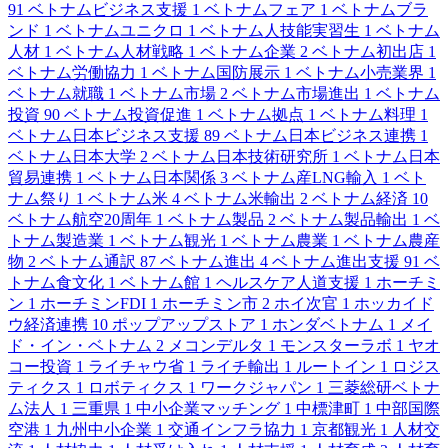
91
ベトナムビジネス支援
1
ベトナムフェア
1
ベトナムブラ
ンド
1
ベトナムユニクロ
1
ベトナム人技能実習生
1
ベトナム
人材
1
ベトナム人材戦略
1
ベトナム企業
2
ベトナム初出店
1
ベトナム労働協力
1
ベトナム国防展示
1
ベトナム小売業界
1
ベトナム就職
1
ベトナム市場
2
ベトナム市場進出
1
ベトナム
投資
90
ベトナム投資促進
1
ベトナム拠点
1
ベトナム料理
1
ベトナム日本ビジネス支援
89
ベトナム日本ビジネス連携
1
ベトナム日本大学
2
ベトナム日本技術研究所
1
ベトナム日本
貿易連携
1
ベトナム日本関係
3
ベトナム産LNG輸入
1
ベト
ナム祭り
1
ベトナム米
4
ベトナム米輸出
2
ベトナム経済
10
ベトナム航空20周年
1
ベトナム製品
2
ベトナム製品輸出
1
ベ
トナム製造業
1
ベトナム観光
1
ベトナム農業
1
ベトナム農産
物
2
ベトナム通訳
87
ベトナム進出
4
ベトナム進出支援
91
ベ
トナム食文化
1
ベトナム館
1
ヘルスケア人道支援
1
ホーチミ
ン
1
ホーチミンFDI
1
ホーチミン市
2
ホイ次官
1
ホッカイド
ウ経済連携
10
ポップアップストア
1
ホンダベトナム
1
メイ
ド・イン・ベトナム
2
メコンデルタ
1
モンスターラボ
1
ヤオ
コー投資
1
ライチャウ省
1
ライチ輸出
1
ルートイン
1
ロジス
ティクス
1
ロボティクス
1
ワークジャパン
1
三菱総研ベトナ
ム法人
1
三重県
1
中小企業マッチング
1
中標津町
1
中部国際
空港
1
九州中小企業
1
交通インフラ協力
1
京都観光
1
人材交