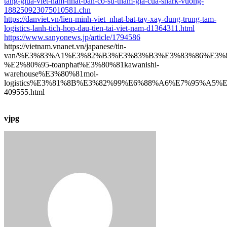
tang-giua-viet-nam-nhat-ban-co-su-tham-gia-cua-shark-vuong-
188250923075010581.chn
https://danviet.vn/lien-minh-viet–nhat-bat-tay-xay-dung-trung-tam-
logistics-lanh-tich-hop-dau-tien-tai-viet-nam-d1364311.html
https://www.sanyonews.jp/article/1794586
https://vietnam.vnanet.vn/japanese/tin-
van/%E3%83%A1%E3%82%B3%E3%83%B3%E3%83%86%E3
%E2%80%95-toanphat%E3%80%81kawanishi-
warehouse%E3%80%81mol-
logistics%E3%81%8B%E3%82%99%E6%88%A6%E7%95%A
409555.html
vjpg