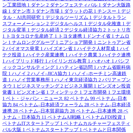
ン工業団地
1
ダナン
2
ダナンフェスティバル
1
ダナン大阪路
線
1
ダナン市
3
ダナン市場
1
ダラットの花
1
チンスー
1
デジ
タル・AI共同研究
1
デジタルツーリズム
1
デジタルトラン
スフォーメーション
2
デジタルヘルス
1
デジタル化推進
1
デ
ジタル変革
1
デジタル経済
2
デジタル経済協力
2
トットリ市
1
トヨタコロナ生産終了
1
トヨタ連携
1
ドンナイ省
1
ナムロ
ン
1
ナムロンググループ
1
ニアショア開発
1
ニントゥアン省
2
バイオマス発電
1
ハイズオン省
1
ハイテク人材育成
1
ハイ
テク投資
1
ハイテク産業連携
1
ハイテク農業
3
ハイテク連携
1
ハイブリッド移行
1
バイリンガル教育
1
ハオハオ
1
パシフ
ィックコンサルティング
1
ハティン省訪問
1
ハナム省眼科病
院
1
ハノイ
2
ハノイ–JICA協力
1
ハノイ–ホーチミン高速鉄
道
1
ハノイ営業事務所
1
ハノイ東京経済協力
2
バリア＝ブン
タウ
1
ビジネスマッチング
2
ビジネス展開
1
ビンズオン投資
覚書
1
ビンズオン省
1
フィンテック
1
フエ市開発
1
フエ環境
1
ベト・ジャパン・ニュース
82
ベトナム
99
ベトナム–日本
協力
84
ベトナム–日本経済フォーラム
28
ベトナム–日本経済
連携
28
ベトナム–日本貿易協力
28
ベトナム–日本連携
28
ベ
トナム・日本協力
11
ベトナムAI戦略
1
ベトナムFDI投資
1
ベトナムITスタートアップ
1
ベトナムカルチャーフェスティ
バル大阪
1
ベトナムスタートアップ
1
ベトナムと日本関係